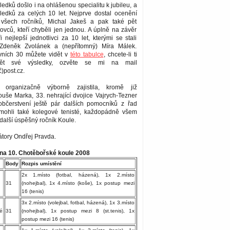
ledků došlo i na ohlášenou specialitu k jubileu, a
sledků za celých 10 let. Nejprve dostal ocenění
k všech ročníků, Michal Jakeš a pak také pět
ovců, kteří chyběli jen jednou. A úplně na závěr
i nejlepší jednotlivci za 10 let, kterými se stali
Zdeněk Zvolánek a (nepřítomný) Míra Málek.
vních 30 můžete vidět v
této tabulce
, chcete-li ti
dět své výsledky, ozvěte se mi na mail
)post.cz.
 organizačně výborně zajistila, kromě již
še Marka, 33. nehrající dvojice Vajrych-Tezner
 občerstvení ještě pár dalších pomocníků z řad
pomohli také kolegové tenisté, každopádně všem
a další úspěšný ročník Koule.
tory Ondřej Pravda.
ina 10. Chotěbořské koule 2008
Body
Rozpis umístění
2x 1.místo (fotbal, házená), 1x 2.místo
31
(nohejbal), 1x 4.místo (koše), 1x postup mezi
16 (tenis)
3x 2.místo (volejbal, fotbal, házená), 1x 3.místo
é
31
(nohejbal), 1x postup mezi 8 (st.tenis), 1x
postup mezi 16 (tenis)