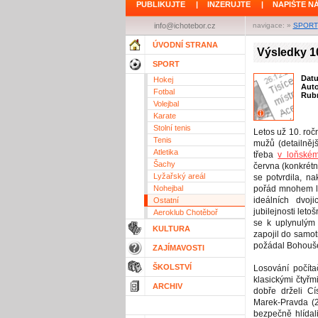
PUBLIKUJTE
|
INZERUJTE
|
NAPIŠTE N
info@ichotebor.cz
navigace: »
SPORT
ÚVODNÍ STRANA
Výsledky 1
SPORT
Dat
Hokej
Aut
Fotbal
Rubr
Volejbal
Karate
Stolní tenis
Letos už 10. ro
Tenis
mužů (detailnějš
Atletika
třeba
v loňské
Šachy
června (konkrétn
Lyžařský areál
se potvrdila, n
Nohejbal
pořád mnohem le
ideálních dvo
Ostatní
jubilejnosti leto
Aeroklub Chotěboř
se k uplynulým
KULTURA
zapojil do samot
požádal Bohouše
ZAJÍMAVOSTI
ŠKOLSTVÍ
Losování počít
klasickými čtyřm
ARCHIV
dobře drželi Cís
Marek-Pravda (2
bezpečně hlídal