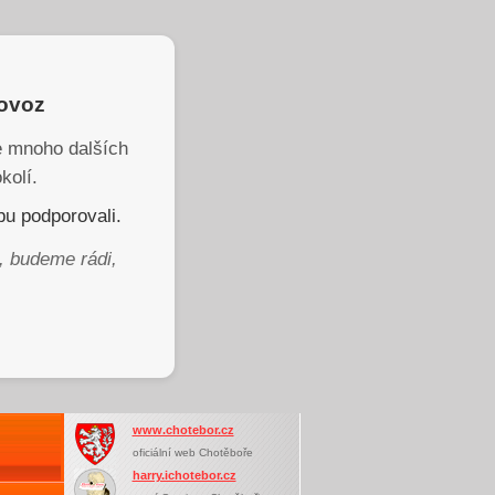
rovoz
je mnoho dalších
kolí.
u podporovali.
, budeme rádi,
www.chotebor.cz
oficiální web Chotěboře
harry.ichotebor.cz