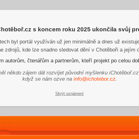
iChotěboř.cz s koncem roku 2025 ukončila svůj p
tech byl portál využíván už jen minimálně a dnes už existu
ne zdrojů, kde lze snadno sledovat dění v Chotěboři a jejím o
 autorům, čtenářům a partnerům, kteří projekt po celou dob
ěl někdo zájem dál rozvíjet původní myšlenku iChotěboř.cz
když se nám ozve na
info@ichotebor.cz
.
Skrýt oznámení