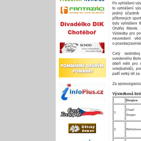
Po vyhlášení výs
to vyhlášení vý
jediný účastní
přítomných sport
byly vyhlášeni tř
Ondřej Marek, 
Výsledky pro pr
neuvedení vě
o.pravda(zavináč
Celý sedmiboj
uvedeného Bohou
(kteří měli pro
volejbalistů), 
patří velký díl z
Za spoluorganizá
Výsledková list
Dvojice
Císař-
1.
Stojan
2.
Röhrichov