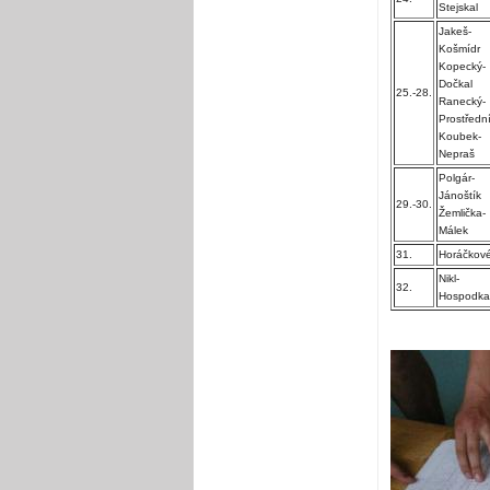
Stejskal
Jakeš-
Košmídr
Kopecký-
Dočkal
25.-28.
Ranecký-
Prostředn
Koubek-
Nepraš
Polgár-
Jánoštík
29.-30.
Žemlička-
Málek
31.
Horáčkov
Nikl-
32.
Hospodka