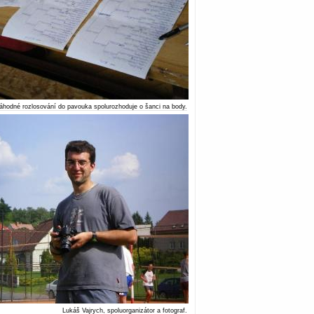
áhodné rozlosování do pavouka spolurozhoduje o šanci na body.
Lukáš Vajrych, spoluorganizátor a fotograf.