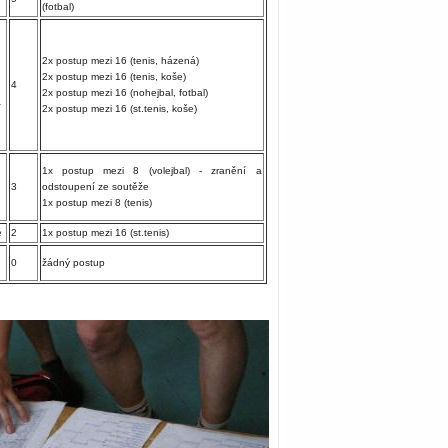
(fotbal)
2x postup mezi 16 (tenis, házená)
2x postup mezi 16 (tenis, koše)
4
2x postup mezi 16 (nohejbal, fotbal)
í
2x postup mezi 16 (st.tenis, koše)
1x postup mezi 8 (volejbal) - zranění a
3
odstoupení ze soutěže
1x postup mezi 8 (tenis)
é
2
1x postup mezi 16 (st.tenis)
0
žádný postup