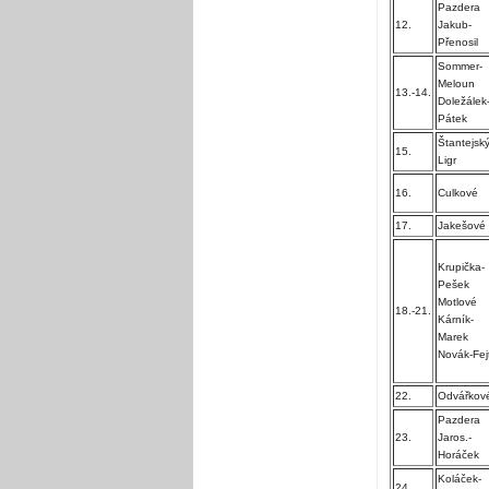
Pazdera
12.
Jakub-
Přenosil
Sommer-
Meloun
13.-14.
Doležálek
Pátek
Štantejský
15.
Ligr
16.
Culkové
17.
Jakešové
Krupička-
Pešek
Motlové
18.-21.
Kárník-
Marek
Novák-Fej
22.
Odvářkov
Pazdera
23.
Jaros.-
Horáček
Koláček-
24.