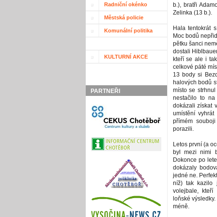
Radniční okénko
b.), bratři Ada
Zelinka (13 b.).
Městská policie
Hala tentokrát s
Komunální politika
Moc bodů nepřida
pětku šanci nem
dostali Hiblbaue
KULTURNÍ AKCE
kteří se ale i t
celkové páté mís
13 body si Bezdí
halových bodů st
místo se strhnul
PARTNEŘI
nestačilo to na 
dokázali získat
umístění vyhrát 
přímém souboji
porazili.
Letos první (a o
byl mezi nimi b
Dokonce po lete
dokázaly bodova
jedné ne. Perfek
níž) tak kazilo
volejbale, kteř
loňské výsledky.
méně.