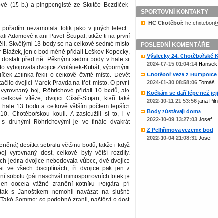
mové (15 b.) a pingpongisté ze Skutče Bezdíček-
SPORTOVNÍ KONTAKTY
HC Chotěboř:
zc.liame@rob
 pořadím nezamotala tolik jako v jiných letech.
li Adamové a ani Pavel-Šoupal, takže ti na první
ěli. Skvělými 13 body se na celkové sedmé místo
POSLEDNÍ KOMENTÁŘE
r-Blažek, jen o bod méně přidali Leškov-Kopecký,
Výsledky 24. Chotěbořské Ko
ak dostali před ně. Pěknými sedmi body v hale si
2024-07-15 01:04:14
Hansek
to vybojovala dvojice Zvolánek-Kubát, výbornými
ček-Zelinka řekli o celkově čtvrté místo. Devět
Chotěboř veze z Humpolce b
ačilo dvojici Marek-Pravda na třetí místo. O první
2024-01-30 08:58:06
Tomáš
 vyrovnaný boj, Röhrichové přidali 10 bodů, ale
Kočkám se daří lépe než jejic
celkové vítěze, dvojici Císař-Stojan, kteří také
2022-10-11 21:53:56
jana Piln
 v hale 13 bodů a celkově větším počtem lepších
Body zůstávají doma
10. Chotěbořskou kouli. A zasloužili si to, i v
2022-10-09 13:27:03
Josef
 s druhými Röhrichovými je ve finále dvakrát
Z Pelhřimova vezeme bod
2022-10-04 21:08:31
Josef
ceněná) desítka sebrala většinu bodů, takže i když
oj vyrovnaný dost, celkově byly větší rozdíly.
ch jedna dvojice nebodovala vůbec, dvě dvojice
t ve všech disciplínách, tři dvojice pak jen v
tní sobotu (pár naschvál mimosportovních fotek je
 jen docela vážné zranění kotníku Polgára při
í tak s Janoštíkem nemohli navázat na slušné
 Také Sommer se podobně zranil, naštěstí o dost