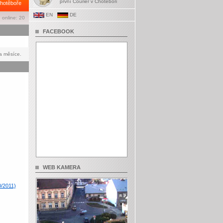
první Courier v Chotěboři
hotěboře
EN
DE
 online: 20
FACEBOOK
a měsíce.
WEB KAMERA
0/2011)