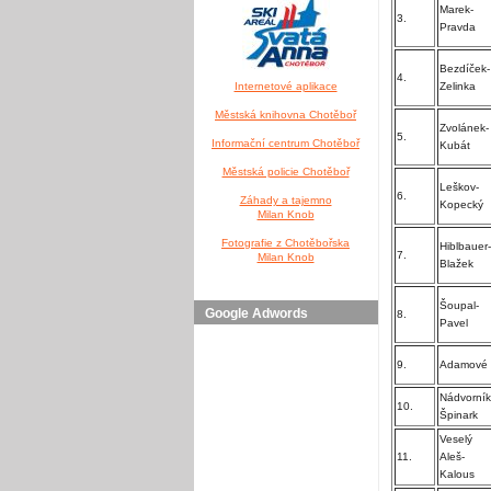
Marek-
3.
Pravda
Bezdíček-
4.
Internetové aplikace
Zelinka
Městská knihovna Chotěboř
Zvolánek-
5.
Informační centrum Chotěboř
Kubát
Městská policie Chotěboř
Leškov-
6.
Záhady a tajemno
Kopecký
Milan Knob
Fotografie z Chotěbořska
Hiblbauer-
7.
Milan Knob
Blažek
Šoupal-
Google Adwords
8.
Pavel
9.
Adamové
Nádvorník
10.
Špinark
Veselý
11.
Aleš-
Kalous