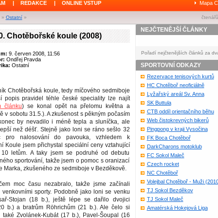
ÁM
|
REDAKCE
|
ONLINE VSTUP
Mapa C
»
Ostatní
»
čtenářů
NEJČTENĚJŠÍ ČLÁNKY
0. Chotěbořské koule (2008)
Pořadí nejčtenějších článků za dv
um:
9. červen 2008, 11:56
or:
Ondřej Pravda
SPORTOVNÍ ODKAZY
ika:
Ostatní
Rezervace tenisových kurtů
HC Chotěboř neoficiálně
čník Chotěbořská koule, tedy míčového sedmiboje
Lyžařský areál Sv. Anna
í popis pravidel téhle české speciality lze najít
SK Buttula
m článku
) se konal opět na přelomu května a
CTB oddíl orientačního běhu
ě v sobotu 31.5.). A zkušenost s pěkným počasím
Web čistokrevných bikerů
akonec by nevadilo i méně tepla a sluníčka, ale
pší než déšť. Stejně jako loni se ráno sešlo 32
Pingpong v kraji Vysočina
jic pro nalosování do pavouka, vzhledem k
FK Boca Chotěboř
šní Koule jsem přichystal speciální ceny vztahující
DarkCharons motoklub
 10 letům. A taky jsem se podruhé od debutu
FC Sokol Maleč
ného sportování, takže jsem o pomoc s oranizací
Czech rocket
 Marka, zkušeného ze sedmiboje v Bezděkově.
NC Chotěboř
Volejbal Chotěboř - Muži (201
ačem moc času nezabralo, takže jsme začínali
TJ Sokol Bezděkov
i venkovními sporty. Podobně jako loni se venku
ař-Stojan (18 b.), ještě lépe se dařilo dvojici
TJ Sokol Maleč
0 b.) a bratrům Röhrichům (21 b.). Ale čelo si
Amatérská Hokejová Liga
i také Zvolánek-Kubát (17 b.), Pavel-Šoupal (16