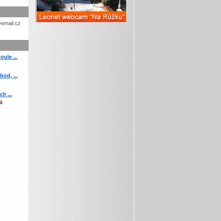
etohc.ch
ule ...
od, ...
h ...
á