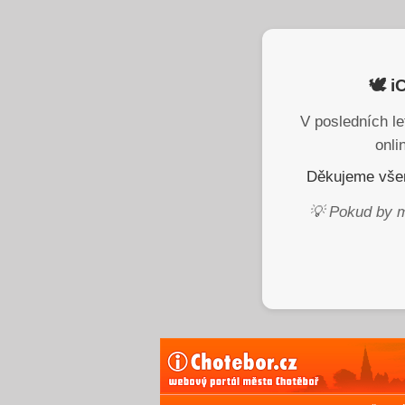
🕊️ 
V posledních le
onli
Děkujeme všem
💡 Pokud by m