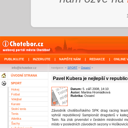
PUBLIKUJTE
|
INZERUJTE
|
NAPIŠTE NÁM
|
REDAKCE
|
ONLINE 
info@ichotebor.cz
navigace: »
SPORT
»
Ostatní
»
ÚVODNÍ STRANA
Pavel Kubera je nejlepší v republic
SPORT
Datum:
5. září 2008, 14:10
Hokej
Autor:
Martina Hromádková
Fotbal
Rubrika:
Ostatní
Volejbal
Karate
Stolní tenis
Závodník chotěbořského SPK drag racing tea
Tenis
vyhrál republikový šampionát dragsterů v kateg
Atletika
Twin. Na zisk prvenství v českém mistrovství mu
Šachy
místo v posledních závodech sezony v Hoškovicí