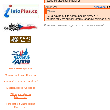
Já se ke gratulaci připojuji ;)
Autor:
Ani
odpovědět
| #
Titulek:
GZ a hlavně at ti to nestoupne do hlavy :-D
ps:hele taky by si mohl tomu Sucháčovi splnit co si sl
Komentáře zastaveny, již není možno komentovat.
Internetové aplikace
Městská knihovna Chotěboř
Informační centrum Chotěboř
Městská policie Chotěboř
Záhady a tajemno
Milan Knob
Fotografie z Chotěbořska
Milan Knob