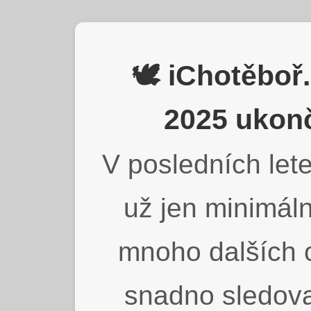
🕊️ iChotěbo
2025 ukonč
V posledních lete
už jen minimáln
mnoho dalších o
snadno sledova