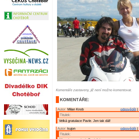
Komentáře zastaveny, již není možno komentovat.
KOMENTÁŘE:
Autor:
Milan Knob
odpovědět
|
Titulek:
Velká gratulace Pavle. Jen tak dál!
Autor:
kujon
odpovědět
|
Titulek: