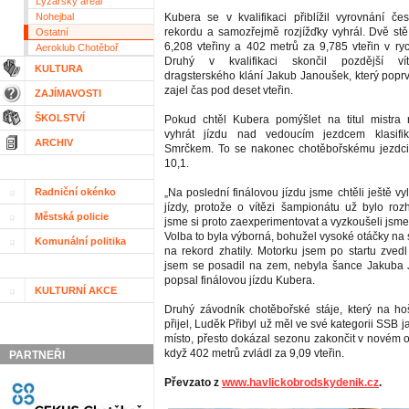
Lyžařský areál
Nohejbal
Kubera se v kvalifikaci přiblížil vyrovnání č
rekordu a samozřejmě rozjížďky vyhrál. Dvě stě
Ostatní
6,208 vteřiny a 402 metrů za 9,785 vteřin v ryc
Aeroklub Chotěboř
Druhý v kvalifikaci skončil pozdější ví
KULTURA
dragsterského klání Jakub Janoušek, který poprv
zajel čas pod deset vteřin.
ZAJÍMAVOSTI
ŠKOLSTVÍ
Pokud chtěl Kubera pomýšlet na titul mistra 
vyhrát jízdu nad vedoucím jezdcem klasifi
ARCHIV
Smrčkem. To se nakonec chotěbořskému jezdc
10,1.
Radniční okénko
„Na poslední finálovou jízdu jsme chtěli ještě vyl
jízdy, protože o vítězi šampionátu už bylo rozh
Městská policie
jsme si proto zaexperimentovat a vyzkoušeli jsme
Volba to byla výborná, bohužel vysoké otáčky na s
Komunální politika
na rekord zhatily. Motorku jsem po startu zved
jsem se posadil na zem, nebyla šance Jakuba 
popsal finálovou jízdu Kubera.
KULTURNÍ AKCE
Druhý závodník chotěbořské stáje, který na h
přijel, Luděk Přibyl už měl ve své kategorii SSB j
místo, přesto dokázal sezonu zakončit v novém 
když 402 metrů zvládl za 9,09 vteřin.
PARTNEŘI
Převzato z
www.havlickobrodskydenik.cz
.