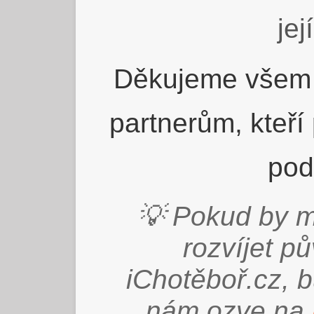
jej
Děkujeme všem 
partnerům, kteří
pod
💡 Pokud by m
rozvíjet p
iChotěboř.cz, 
nám ozve na