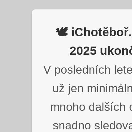
🕊️ iChotěbo
2025 ukonč
V posledních lete
už jen minimáln
mnoho dalších o
snadno sledova