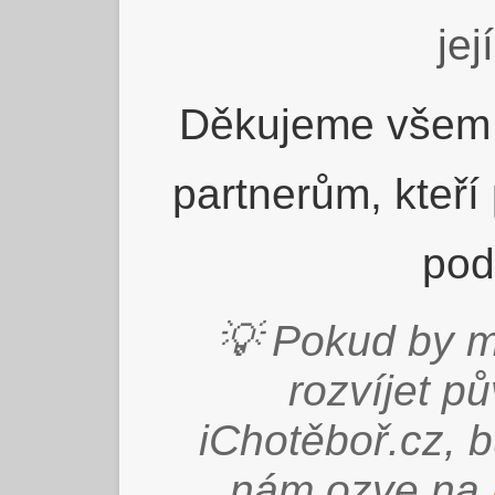
jej
Děkujeme všem 
partnerům, kteří
pod
💡 Pokud by m
rozvíjet p
iChotěboř.cz, 
nám ozve na