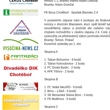
remízu 1:1, branku vstřelil Adam Doležal.
Branka: Adam Doležal
FK Boca Chotěboř - Spartak Blansko 2:4
V posledním zápase nám k postupu do finálové
remíza s divizním Blanskem, kluci opět téměř be
neuvěřitelný výkon a prohráli dle našeho ná
chybám rozhodčího v závěru zápasu 2:4. Celá zá
vysloužila za předvedený výkon pochvalu trenérů 
Branky: Šimon, Piskač
Konečné výsledky po 1. dni:
Skupina A
1. Tatran Bohunice - 9 bodů
2. Tatran Kohoutovice - 2 body
3. FC Dosta Bystrc - 2 body
4. AFK Tišnov - 2 body
Skupina B
1. FC Velké Meziříčí - 9 bodů
2. Brno – Líšeň - 6 bodů
3. SK Moravská Slávia Brno - 3 body
4. FK Mutěnice - 0 bodů
Skupina C