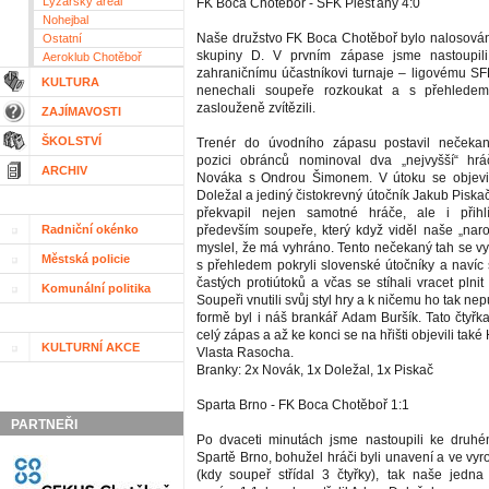
Lyžařský areál
FK Boca Chotěboř - SFK Piešťany 4:0
Nohejbal
Naše družstvo FK Boca Chotěboř bylo nalosován
Ostatní
skupiny D. V prvním zápase jsme nastoupili
Aeroklub Chotěboř
zahraničnímu účastníkovi turnaje – ligovému SF
KULTURA
nenechali soupeře rozkoukat a s přehledem
zaslouženě zvítězili.
ZAJÍMAVOSTI
ŠKOLSTVÍ
Trenér do úvodního zápasu postavil nečeka
pozici obránců nominoval dva „nejvyšší“ h
ARCHIV
Nováka s Ondrou Šimonem. V útoku se objev
Doležal a jediný čistokrevný útočník Jakub Piska
překvapil nejen samotné hráče, ale i přihlí
Radniční okénko
především soupeře, který když viděl naše „naros
myslel, že má vyhráno. Tento nečekaný tah se vyp
Městská policie
s přehledem pokryli slovenské útočníky a navíc 
častých protiútoků a včas se stíhali vracet plnit
Komunální politika
Soupeři vnutili svůj styl hry a k ničemu ho tak nep
formě byl i náš brankář Adam Buršík. Tato čtyřk
celý zápas a až ke konci se na hřišti objevili tak
KULTURNÍ AKCE
Vlasta Rasocha.
Branky: 2x Novák, 1x Doležal, 1x Piskač
Sparta Brno - FK Boca Chotěboř 1:1
PARTNEŘI
Po dvaceti minutách jsme nastoupili ke druhé
Spartě Brno, bohužel hráči byli unavení a ve v
(kdy soupeř střídal 3 čtyřky), tak naše jedna