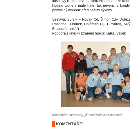
futsalový klub poprvé na velkém turnaji a že kluci
hodinu týdně v malé hale, tak nevěřícně krouti
pomyslný klobouk před našimi výkony.
Sestava: Buršík – Novák (5), Šimon (1)– Doležal
Rasocha, Juránek, Hajšman (1), Cicvárek, Šiký
Brabec (brankář)
Podpora z lavičky (zranění hráči): Kafka, Vacek
Komentáře zastaveny, již není možno komentovat.
KOMENTÁŘE: