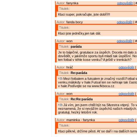
Autor:
fanynka
odpovědět
| 
Titulek:
Kluci super, pokračujte, jste dobří!!!
Autor:
fanda bocy
odpovědět
| #
Titulek:
Kluci jste jedničky,jen tak dál.
Autor:
won
odpovědět
| #
Titulek:
paráda
Je to báječné, gratulace za úspěch. Docela mi dalo z
dovědět, v jakémže sportu byli mladí tak úspěšní. No 
ten fotbal v téhle kose venku? A ještě v trenkách?
Autor:
hráč
odpovědět
|
Titulek:
Re:paráda
Mezi fotbalem a futsalem je značný rozdíl.Fotbal 
venku,málokdy v hale.Futsal ten se nehraje tak často
v hale.Podívejte se na www.fkboca.cz.
Autor:
won
odpovědět
|
Titulek:
Re:Re:paráda
Já vím, jen jsem chtěl být na Silvestra vtipný. T
neznamená, že si nevážím úspěchů našich mladých.
gratuluji, hezký letošní rok.
Autor:
maminka - fanynka
odpovědět
|
Titulek:
Kluci pěkné, držíme pěsti. Ať se daří i na dalších turna