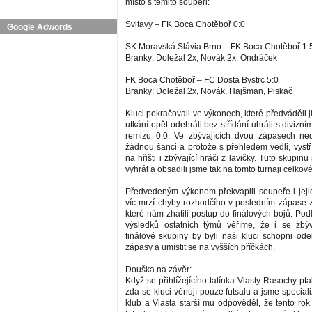
místo s těmito soupeři:
Svitavy – FK Boca Chotěboř 0:0
Google Adwords
SK Moravská Slávia Brno – FK Boca Chotěboř 1:
Branky: Doležal 2x, Novák 2x, Ondráček
FK Boca Chotěboř – FC Dosta Bystrc 5:0
Branky: Doležal 2x, Novák, Hajšman, Piskač
Kluci pokračovali ve výkonech, které předváděli ji
utkání opět odehráli bez střídání uhráli s diviz
remizu 0:0. Ve zbývajících dvou zápasech ned
žádnou šanci a protože s přehledem vedli, vystří
na hřišti i zbývající hráči z lavičky. Tuto skupin
vyhrát a obsadili jsme tak na tomto turnaji celkové
Předvedeným výkonem překvapili soupeře i jejic
víc mrzí chyby rozhodčího v posledním zápase z
které nám zhatili postup do finálových bojů. Po
výsledků ostatních týmů věříme, že i se zbýv
finálové skupiny by byli naši kluci schopni od
zápasy a umístit se na vyšších příčkách.
Douška na závěr:
Když se přihlížejícího tatínka Vlasty Rasochy pta
zda se kluci věnují pouze futsalu a jsme special
klub a Vlasta starší mu odpověděl, že tento ro