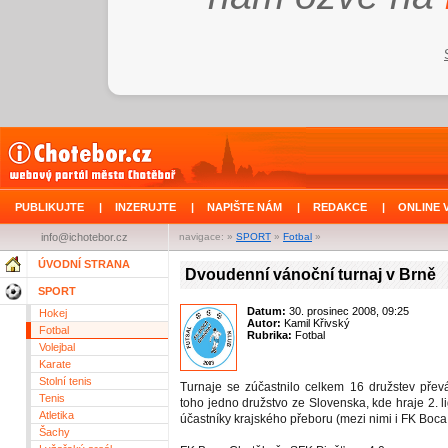
PUBLIKUJTE
|
INZERUJTE
|
NAPIŠTE NÁM
|
REDAKCE
|
ONLINE 
info@ichotebor.cz
navigace: »
SPORT
»
Fotbal
»
ÚVODNÍ STRANA
Dvoudenní vánoční turnaj v Brně
SPORT
Datum:
30. prosinec 2008, 09:25
Hokej
Autor:
Kamil Křivský
Fotbal
Rubrika:
Fotbal
Volejbal
Karate
Stolní tenis
Turnaje se zúčastnilo celkem 16 družstev převá
Tenis
toho jedno družstvo ze Slovenska, kde hraje 2. l
Atletika
účastníky krajského přeboru (mezi nimi i FK Boca
Šachy