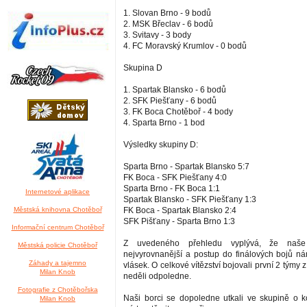
1. Slovan Brno - 9 bodů
2. MSK Břeclav - 6 bodů
3. Svitavy - 3 body
4. FC Moravský Krumlov - 0 bodů
Skupina D
1. Spartak Blansko - 6 bodů
2. SFK Piešťany - 6 bodů
3. FK Boca Chotěboř - 4 body
4. Sparta Brno - 1 bod
Výsledky skupiny D:
Sparta Brno - Spartak Blansko 5:7
FK Boca - SFK Piešťany 4:0
Sparta Brno - FK Boca 1:1
Internetové aplikace
Spartak Blansko - SFK Piešťany 1:3
Městská knihovna Chotěboř
FK Boca - Spartak Blansko 2:4
SFK Pišťany - Sparta Brno 1:3
Informační centrum Chotěboř
Z uvedeného přehledu vyplývá, že naše
Městská policie Chotěboř
nejvyrovnanější a postup do finálových bojů n
Záhady a tajemno
vlásek. O celkové vítězství bojovali první 2 týmy 
Milan Knob
neděli odpoledne.
Fotografie z Chotěbořska
Naši borci se dopoledne utkali ve skupině o 
Milan Knob