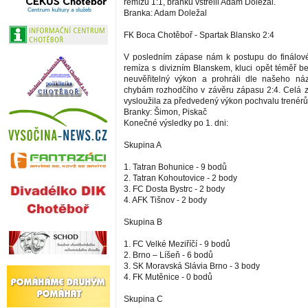
remízu 1:1, branku vstřelil Adam Doležal.
Branka: Adam Doležal
FK Boca Chotěboř - Spartak Blansko 2:4
V posledním zápase nám k postupu do finálové
remíza s divizním Blanskem, kluci opět téměř be
neuvěřitelný výkon a prohráli dle našeho ná
chybám rozhodčího v závěru zápasu 2:4. Celá zá
vysloužila za předvedený výkon pochvalu trenérů 
Branky: Šimon, Piskač
Konečné výsledky po 1. dni:
Skupina A
1. Tatran Bohunice - 9 bodů
2. Tatran Kohoutovice - 2 body
3. FC Dosta Bystrc - 2 body
4. AFK Tišnov - 2 body
Skupina B
1. FC Velké Meziříčí - 9 bodů
2. Brno – Líšeň - 6 bodů
3. SK Moravská Slávia Brno - 3 body
4. FK Mutěnice - 0 bodů
Skupina C