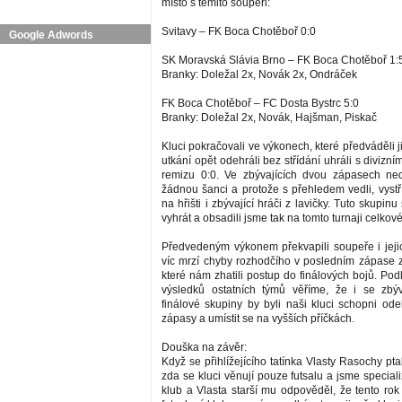
místo s těmito soupeři:
Svitavy – FK Boca Chotěboř 0:0
Google Adwords
SK Moravská Slávia Brno – FK Boca Chotěboř 1:
Branky: Doležal 2x, Novák 2x, Ondráček
FK Boca Chotěboř – FC Dosta Bystrc 5:0
Branky: Doležal 2x, Novák, Hajšman, Piskač
Kluci pokračovali ve výkonech, které předváděli ji
utkání opět odehráli bez střídání uhráli s diviz
remizu 0:0. Ve zbývajících dvou zápasech ned
žádnou šanci a protože s přehledem vedli, vystří
na hřišti i zbývající hráči z lavičky. Tuto skupin
vyhrát a obsadili jsme tak na tomto turnaji celkové
Předvedeným výkonem překvapili soupeře i jejic
víc mrzí chyby rozhodčího v posledním zápase z
které nám zhatili postup do finálových bojů. Po
výsledků ostatních týmů věříme, že i se zbýv
finálové skupiny by byli naši kluci schopni od
zápasy a umístit se na vyšších příčkách.
Douška na závěr:
Když se přihlížejícího tatínka Vlasty Rasochy pta
zda se kluci věnují pouze futsalu a jsme special
klub a Vlasta starší mu odpověděl, že tento ro