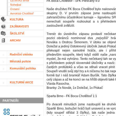
Lyžařský areál
FK Boca Chotěboř - SFK Piešťany 4:0
Nohejbal
Naše družstvo FK Boca Chotěboř bylo nalosován
Ostatní
skupiny D. V prvním zápase jsme nastoupili
Aeroklub Chotěboř
zahraničnímu účastníkovi turnaje – ligovému SF
KULTURA
nenechali soupeře rozkoukat a s přehledem
zaslouženě zvítězili.
ZAJÍMAVOSTI
ŠKOLSTVÍ
Trenér do úvodního zápasu postavil nečeka
pozici obránců nominoval dva „nejvyšší“ h
ARCHIV
Nováka s Ondrou Šimonem. V útoku se objev
Doležal a jediný čistokrevný útočník Jakub Piska
překvapil nejen samotné hráče, ale i přihlí
Radniční okénko
především soupeře, který když viděl naše „naros
myslel, že má vyhráno. Tento nečekaný tah se vyp
Městská policie
s přehledem pokryli slovenské útočníky a navíc 
častých protiútoků a včas se stíhali vracet plnit
Komunální politika
Soupeři vnutili svůj styl hry a k ničemu ho tak nep
formě byl i náš brankář Adam Buršík. Tato čtyřk
celý zápas a až ke konci se na hřišti objevili tak
KULTURNÍ AKCE
Vlasta Rasocha.
Branky: 2x Novák, 1x Doležal, 1x Piskač
Sparta Brno - FK Boca Chotěboř 1:1
PARTNEŘI
Po dvaceti minutách jsme nastoupili ke druhé
Spartě Brno, bohužel hráči byli unavení a ve v
(kdy soupeř střídal 3 čtyřky), tak naše jedna