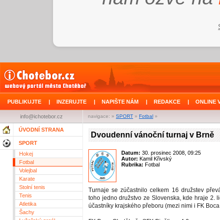
PUBLIKUJTE
|
INZERUJTE
|
NAPIŠTE NÁM
|
REDAKCE
|
ONLINE 
info@ichotebor.cz
navigace: »
SPORT
»
Fotbal
»
ÚVODNÍ STRANA
Dvoudenní vánoční turnaj v Brně
SPORT
Datum:
30. prosinec 2008, 09:25
Hokej
Autor:
Kamil Křivský
Fotbal
Rubrika:
Fotbal
Volejbal
Karate
Stolní tenis
Turnaje se zúčastnilo celkem 16 družstev převá
Tenis
toho jedno družstvo ze Slovenska, kde hraje 2. l
Atletika
účastníky krajského přeboru (mezi nimi i FK Boca
Šachy