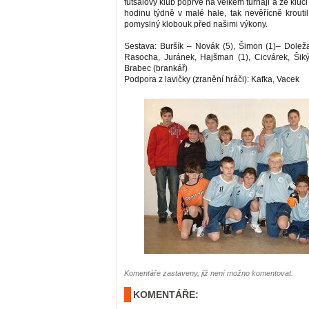
futsalový klub poprvé na velkém turnaji a že kluci
hodinu týdně v malé hale, tak nevěřícně krouti
pomyslný klobouk před našimi výkony.
Sestava: Buršík – Novák (5), Šimon (1)– Doležal
Rasocha, Juránek, Hajšman (1), Cicvárek, Šiký
Brabec (brankář)
Podpora z lavičky (zranění hráči): Kafka, Vacek
Komentáře zastaveny, již není možno komentovat.
KOMENTÁŘE: