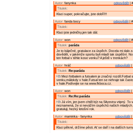
Autor:
fanynka
odpovědět
| 
Titulek:
Kluci super, pokračujte, jste dobří!!!
Autor:
fanda bocy
odpovědět
| #
Titulek:
Kluci jste jedničky,jen tak dál.
Autor:
won
odpovědět
| #
Titulek:
paráda
Je to báječné, gratulace za úspěch. Docela mi dalo z
dovědět, v jakémže sportu byli mladí tak úspěšní. No 
ten fotbal v téhle kose venku? A ještě v trenkách?
Autor:
hráč
odpovědět
|
Titulek:
Re:paráda
Mezi fotbalem a futsalem je značný rozdíl.Fotbal 
venku,málokdy v hale.Futsal ten se nehraje tak často
v hale.Podívejte se na www.fkboca.cz.
Autor:
won
odpovědět
|
Titulek:
Re:Re:paráda
Já vím, jen jsem chtěl být na Silvestra vtipný. T
neznamená, že si nevážím úspěchů našich mladých.
gratuluji, hezký letošní rok.
Autor:
maminka - fanynka
odpovědět
|
Titulek:
Kluci pěkné, držíme pěsti. Ať se daří i na dalších turna