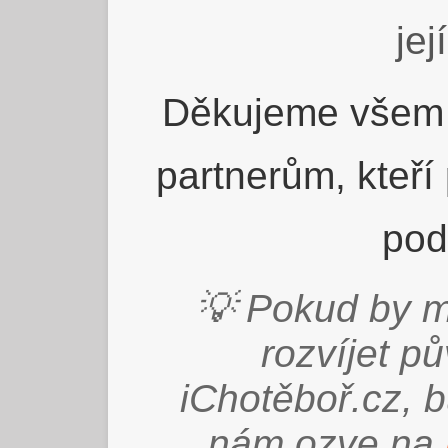
jej
Děkujeme všem 
partnerům, kteří
pod
💡 Pokud by m
rozvíjet p
iChotěboř.cz, 
nám ozve na