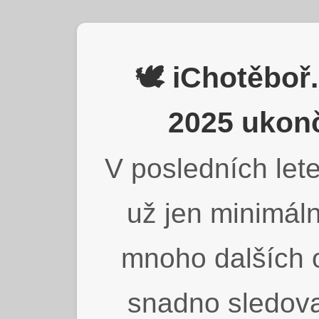
🕊️ iChotěbo
2025 ukonč
V posledních lete
už jen minimáln
mnoho dalších o
snadno sledova