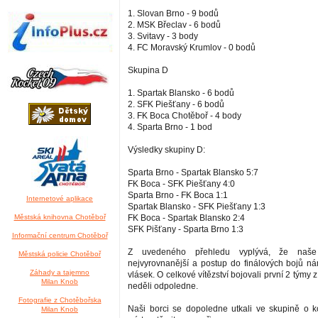
1. Slovan Brno - 9 bodů
2. MSK Břeclav - 6 bodů
3. Svitavy - 3 body
4. FC Moravský Krumlov - 0 bodů
Skupina D
1. Spartak Blansko - 6 bodů
2. SFK Piešťany - 6 bodů
3. FK Boca Chotěboř - 4 body
4. Sparta Brno - 1 bod
Výsledky skupiny D:
Sparta Brno - Spartak Blansko 5:7
FK Boca - SFK Piešťany 4:0
Sparta Brno - FK Boca 1:1
Internetové aplikace
Spartak Blansko - SFK Piešťany 1:3
Městská knihovna Chotěboř
FK Boca - Spartak Blansko 2:4
SFK Pišťany - Sparta Brno 1:3
Informační centrum Chotěboř
Z uvedeného přehledu vyplývá, že naše
Městská policie Chotěboř
nejvyrovnanější a postup do finálových bojů n
Záhady a tajemno
vlásek. O celkové vítězství bojovali první 2 týmy 
Milan Knob
neděli odpoledne.
Fotografie z Chotěbořska
Naši borci se dopoledne utkali ve skupině o 
Milan Knob