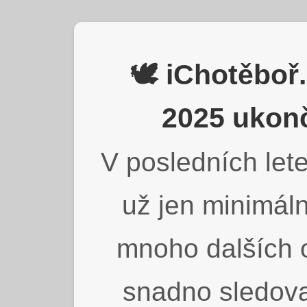
🕊️ iChotěbo
2025 ukonč
V posledních lete
už jen minimáln
mnoho dalších o
snadno sledova