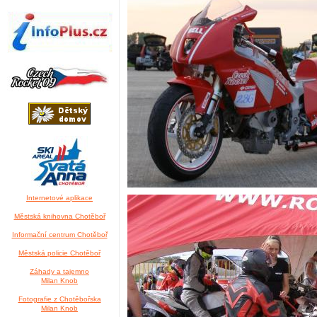
Internetové aplikace
Městská knihovna Chotěboř
Informační centrum Chotěboř
Městská policie Chotěboř
Záhady a tajemno
Milan Knob
Fotografie z Chotěbořska
Milan Knob