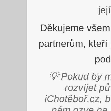
jej
Děkujeme všem 
partnerům, kteří
pod
💡 Pokud by m
rozvíjet p
iChotěboř.cz, 
nám ozve na