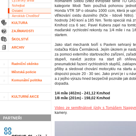
Lyžařský areál
Romanem Sixtou (vítěz evropské série TO GAS 
Nohejbal
kategorie Modi Twin používá pohonou jedno
Honda VTR SP o obsahu 1000 ccm, která je upr
Ostatní
vtřikování oxidu dusného (NOx - lidově Nitro)
Aeroklub Chotěboř
hodnoty 240 koní a 185 Nm. Tento speciál má zry
KULTURA
Km/hod cca 6 sec. Pavel Kubera zajel na tomto
maďarské rychlostní rekordy na 1/4 míle i na 1
ZAJÍMAVOSTI
startem.
ŠKOLSTVÍ
Jako start mechanik tvoří s Pavlem sehraný t
ARCHIV
rodačka Klára Čermáková. Jejím úkolem je nasta
za pomoci externího startovacího zařízení, zařadit
stupeň, navézt jezdce na start při ohřevu
Radniční okénko
pneumatické řazení rychlostních stupňů, zaklapno
přilby a sledovat chování motocyklu na startu 
Městská policie
dispozici pouze 20 - 30 sec. Jako první je i u návr
a z jejího výrazu hned bezpečně poznáte jak dobř
Komunální politika
dopadla.
1/4 míle (402m) - 241,12 Km/hod
KULTURNÍ AKCE
1/8 míle (201m) - 198,02 Km/hod
Video ze semifinálové jízdy s Tomášem Naggy
kamery.
PARTNEŘI