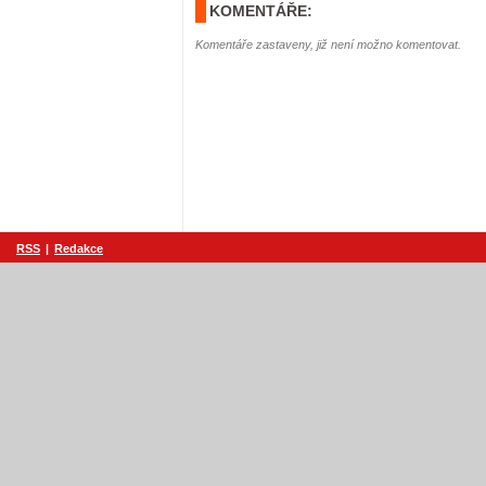
KOMENTÁŘE:
Komentáře zastaveny, již není možno komentovat.
RSS
|
Redakce