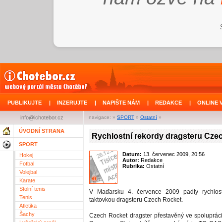
PUBLIKUJTE
|
INZERUJTE
|
NAPIŠTE NÁM
|
REDAKCE
|
ONLINE 
info@ichotebor.cz
navigace: »
SPORT
»
Ostatní
»
ÚVODNÍ STRANA
Rychlostní rekordy dragsteru Cze
SPORT
Datum:
13. červenec 2009, 20:56
Hokej
Autor:
Redakce
Fotbal
Rubrika:
Ostatní
Volejbal
Karate
Stolní tenis
V Maďarsku 4. července 2009 padly rychlos
Tenis
taktovkou dragsteru Czech Rocket.
Atletika
Šachy
Czech Rocket dragster přestavěný ve spoluprác