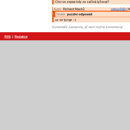
Chci se zeptat kdy se začíná lyžovat?
Autor:
Richard Macků
odpovědět
| #
Titulek:
pozdni odpoved
uz se lyzuje :-)
Komentáře zastaveny, již není možno komentovat.
RSS
|
Redakce