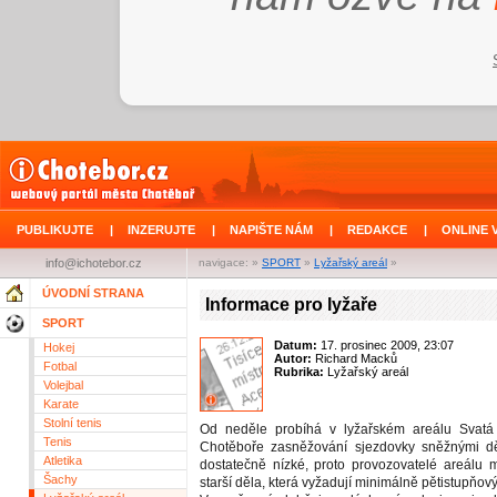
PUBLIKUJTE
|
INZERUJTE
|
NAPIŠTE NÁM
|
REDAKCE
|
ONLINE 
info@ichotebor.cz
navigace: »
SPORT
»
Lyžařský areál
»
ÚVODNÍ STRANA
Informace pro lyžaře
SPORT
Datum:
17. prosinec 2009, 23:07
Hokej
Autor:
Richard Macků
Fotbal
Rubrika:
Lyžařský areál
Volejbal
Karate
Stolní tenis
Od neděle probíhá v lyžařském areálu Svatá
Tenis
Chotěboře zasněžování sjezdovky sněžnými děl
Atletika
dostatečně nízké, proto provozovatelé areálu 
Šachy
starší děla, která vyžadují minimálně pětistupňov