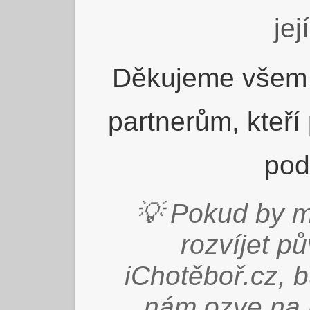
jej
Děkujeme všem 
partnerům, kteří
pod
💡 Pokud by m
rozvíjet p
iChotěboř.cz, 
nám ozve na