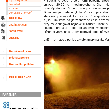
Lyžařský areál
V současné době je celá horní polovina sjez
Nohejbal
vrstvou 20-50 cm technického sněhu. Na
pravděpodobně zůstane jen u pár centimetrů p
Ostatní
Důvodem je čtvrteční „kolaps“ zatím jediného
Aeroklub Chotěboř
které má lyžařský oddíl k dispozici. Zbývající dvě 
KULTURA
a jsou umístěna na již zasněžené části sjezdovk
brzy mělo fungovat nejnovější zařízení, které si
ZAJÍMAVOSTI
sezónu pronajal, před ohlášeným vánoční
ŠKOLSTVÍ
sjízdnou vrstvu na sjezdovce pravděpodobně vytv
ARCHIV
další informace a pohled z webkamery na http://s
Radniční okénko
Městská policie
Komunální politika
KULTURNÍ AKCE
PARTNEŘI