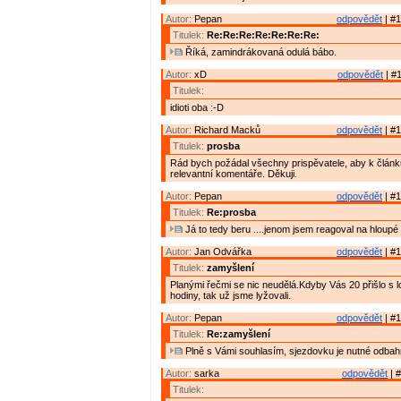
Autor:
Pepan
odpovědět
| #1
Titulek:
Re:Re:Re:Re:Re:Re:Re:
Říká, zamindrákovaná odulá bábo.
Autor:
xD
odpovědět
| #1
Titulek:
idioti oba :-D
Autor:
Richard Macků
odpovědět
| #1
Titulek:
prosba
Rád bych požádal všechny prispěvatele, aby k článk
relevantní komentáře. Děkuji.
Autor:
Pepan
odpovědět
| #1
Titulek:
Re:prosba
Já to tedy beru ....jenom jsem reagoval na hloup
Autor:
Jan Odvářka
odpovědět
| #1
Titulek:
zamyšlení
Planými řečmi se nic neudělá.Kdyby Vás 20 přišlo s l
hodiny, tak už jsme lyžovali.
Autor:
Pepan
odpovědět
| #1
Titulek:
Re:zamyšlení
Plně s Vámi souhlasím, sjezdovku je nutné odbahni
Autor:
sarka
odpovědět
| #
Titulek: