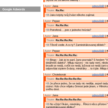
Styďte se za takové bláboly !
Autor:
Jana
odpovědět
| #
Google Adwords
Titulek:
Re:Re:
Jako kdyby tvůj žvást někoho zajímal.
Autor:
Pepan
odpovědět
| #
Titulek:
Re:Re:Re:
Potrefená ....jste z jednoho hnízda?
Autor:
Jana
odpovědět
| #
Titulek:
Re:Re:Re:Re:
Těsně vedle. A co ty? Zamindrákovanej dědek?
Autor:
Pepan
odpovědět
| #
Titulek:
Re:Re:Re:Re:Re:
Bingo - Jak jsi to paní Jano poznala? S heslem "Vše
dotáhneš daleko". Miluju názory - nic tady není, nikdo
bruslit se nedá, cvičit se nedá, lyžovat se nedá (ani s
odpovídat stylem-žvásty, mindráky ... to ti jde. Miluj
Autor:
Choteborak
odpovědět
| #
Titulek:
Re:Re:Re:Re:Re:Re:
Je přece jedno, že se tady nic neděje, aspoń tad
cizinci. Kdo chce nějaku činnost jede jinam, v Hlinsku
sněhu dost.
Autor:
Jana
odpovědět
| #
Titulek:
Re:Re:Re:Re:Re:Re:
No vždyť říkám, mindráky... Říká ti něco přísloví "
zamindrákovanej dědku?