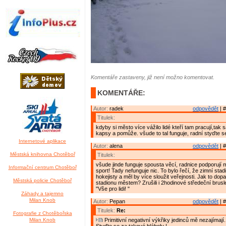
Komentáře zastaveny, již není možno komentovat.
KOMENTÁŘE:
Autor:
radek
odpovědět
| #
Titulek:
kdyby si město více vážilo lidé kteří tam pracují,tak
kapsy a pomůže. všude to tal funguje, radní styďte s
Internetové aplikace
Autor:
alena
odpovědět
| #
Městská knihovna Chotěboř
Titulek:
všude jinde funguje spousta věcí, radnice podporují
Informační centrum Chotěboř
sport! Tady nefunguje nic. To bylo řečí, že zimní stad
hokejisty a měl by více sloužit veřejnosti. Jak to dop
Městská policie Chotěboř
stadionu městem? Zrušili i 2hodinové středeční brusle
"Vše pro lidi! "
Záhady a tajemno
Milan Knob
Autor:
Pepan
odpovědět
| #
Titulek:
Re:
Fotografie z Chotěbořska
Milan Knob
Primitivní negativní výkřiky jedinců mě nezajímají...