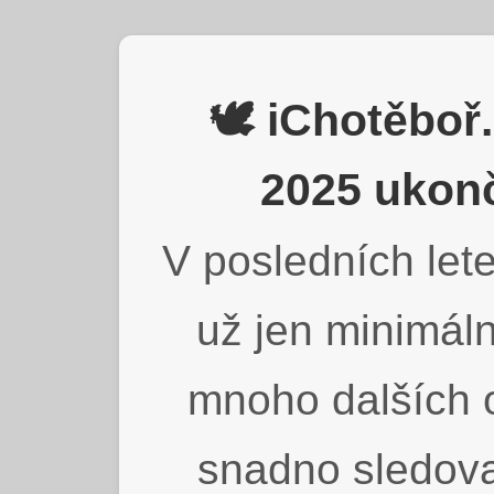
🕊️ iChotěbo
2025 ukonč
V posledních lete
už jen minimáln
mnoho dalších o
snadno sledova