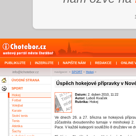
PUBLIKUJTE
|
INZERUJTE
|
NAPIŠTE NÁM
|
REDAKCE
|
ONLINE 
info@ichotebor.cz
navigace: »
SPORT
»
Hokej
»
ÚVODNÍ STRANA
Úspěch hokejové přípravky v Nov
SPORT
Datum:
2. duben 2010, 11:22
Hokej
Autor:
Luboš Kvaček
Fotbal
Rubrika:
Hokej
Volejbal
Karate
Stolní tenis
Ve dnech 26. a 27. března se hokejová přípra
Tenis
zůčastnila dvoudenního turnaje v minihokeji 2. 
Atletika
Pace. V každé kategorii soutěžilo 8 družstev ve 
Šachy