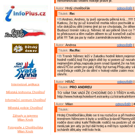
nenominovalo vedení hokeje právě je.
Autor:
Hrdý chotěbořák
odpovědět
|
Titulek:
Re:
Andreo, Andreo, ty jseš opravdu pěkná krá....!!!!!
Katkou, že by jsi už konečně mohla něco pochválit a
vše dokážou děti (mimo jiné jsi se chvástala, že dět
Budoucí trenér roku p. Němec tě asi pěkně štve co ? :
to překousni a těm našim dětem to už konečně začni
přát !!!! Tak pa pa ty naše zamindrákovaná Andreo
Autor:
Andrea
odpovědět
|
Titulek:
Re:Re:
Trenér Němec leží v žaludku hodně lidem,nejeno
hodně rodičů bojí říct,jejich dítě by si potom už nez
nejmenšim přeju,napsala jsem snad špatně,že na fotc
elevů?Číst umim pro jaký třídy byl turnaj.Přeju,aby v
vydržela,je vidět,že do dění v hokeji vidíte zatim mo
otevře.
Autor:
HRÁČ
odpovědět
|
Internetové aplikace
Titulek:
PRO ANDREU
Městská knihovna Chotěboř
TO VÁM TAK VADÍ ŽE CHODÍME DO 3 TŘÍDY A HR
http://www.hokejchotebor4.estranky.cz/stranka/info
Informační centrum Chotěboř
Autor:
Milan
odpovědět
| 
Městská policie Chotěboř
Titulek:
Hrdej Chotěbořáku,líbilo se ti na rozlučce a při hodn
Záhady a tajemno
trenérem Němcem ti bylo u srdíčka krásně?Nemyslíš,
Milan Knob
rodiče dost silný kafe?Několik rodičů na podzim už dě
nedá,tak jen aby jsi byl dál hrdej a měl bys společně
Fotografie z Chotěbořska
schánět děti,aby měl kdo hrát.
Milan Knob