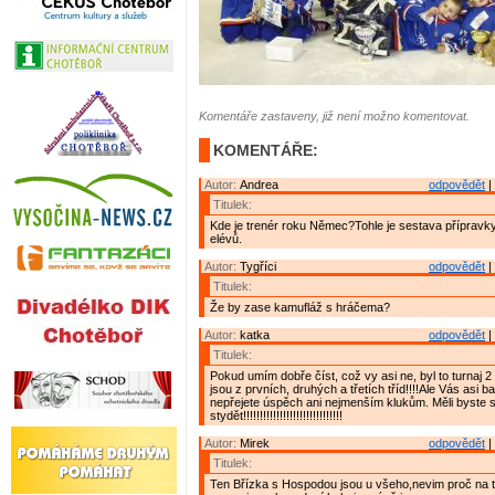
Komentáře zastaveny, již není možno komentovat.
KOMENTÁŘE:
Autor:
Andrea
odpovědět
|
Titulek:
Kde je trenér roku Němec?Tohle je sestava přípravky
elévů.
Autor:
Tygříci
odpovědět
|
Titulek:
Že by zase kamufláž s hráčema?
Autor:
katka
odpovědět
|
Titulek:
Pokud umím dobře číst, což vy asi ne, byl to turnaj 2 a
jsou z prvních, druhých a třetích tříd!!!!Ale Vás asi ba
nepřejete úspěch ani nejmenším klukům. Měli byste 
stydět!!!!!!!!!!!!!!!!!!!!!!!!!!!!!!
Autor:
Mirek
odpovědět
|
Titulek:
Ten Břízka s Hospodou jsou u všeho,nevim proč na 