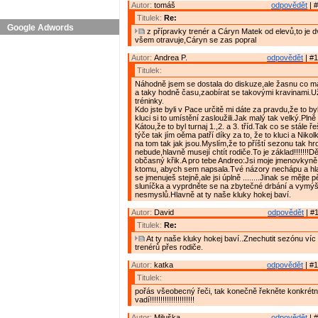
Autor:
tomáš
odpovědět
| #
Titulek:
Re:
Google Adwords
z přípravky trenér a Cáryn Matek od elevů,to je d
všem otravuje,Cáryn se zas popral
Autor:
Andrea P.
odpovědět
| #1
Titulek:
Náhodně jsem se dostala do diskuze,ale žasnu co mají
a taky hodně času,zaobírat se takovými kravinami.U
tréninky.
Kdo jste byli v Pace určitě mi dáte za pravdu,že to by
kluci si to umístění zasloužili.Jak malý tak velký.Pln
Kátou,že to byl turnaj 1.,2. a 3. tříd.Tak co se stále ř
týče tak jím oěma patří díky za to, že to kluci a Nikol
na tom tak jak jsou.Myslím,že to příští sezonu tak h
nebude,hlavně musejí chtít rodiče.To je základ!!!!!!!Dě
občasný křik.A pro tebe Andreo:Jsi moje jmenovkyně 
ktomu, abych sem napsala.Tvé názory nechápu a hl
se jmenuješ stejně,ale jsi úplně ........Jinak se mějte 
sluníčka a vyprdněte se na zbytečné drbání a vymýš
nesmyslů.Hlavně at ty naše kluky hokej baví.
Autor:
David
odpovědět
| #1
Titulek:
Re:
At ty naše kluky hokej baví..Znechutit sezónu víc 
trenérů přes rodiče.
Autor:
katka
odpovědět
| #1
Titulek:
pořás všeobecný řeči, tak konečně řekněte konkrét
vadí!!!!!!!!!!!!!!!!!!!!!
Autor:
Miluška
odpovědět
| #