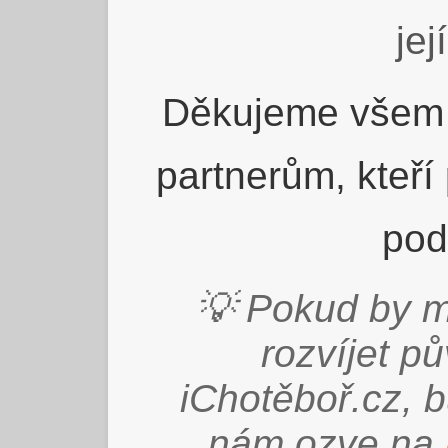
jej
Děkujeme všem 
partnerům, kteří
pod
💡 Pokud by m
rozvíjet p
iChotěboř.cz, 
nám ozve na