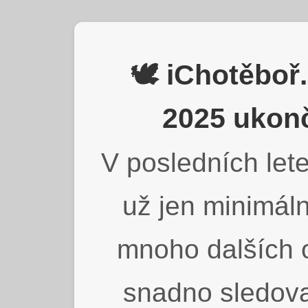
🕊️ iChotěbo
2025 ukonč
V posledních lete
už jen minimáln
mnoho dalších o
snadno sledova