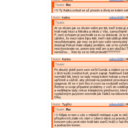
Titulek:
Re:
Ty Katko,vzbud se už prosim a dívej se kolem se
Autor:
katka
odpovědět
| #
Titulek:
Ať se dívám jak se dívám vidím jen lidi, kteří kritizují
hráli malý kluci a Nikolka a nikdo z Vás, samozřejm
P, není schopen je pochválit za to co dokázali. Je to 
zjištění, že mezi námi žijou lidé, kteří rádi ubližují dě
neuvědomujete, jak moc se jich tyto vaše nesmyslný 
dotýkají.Pokud máte nějaký problém, tak si ho vyřešt
neschovávejte se, potom jste totiž jen a jen ubožáci.T
nemůžou.... Kdo by se to měl probudit????????
Autor:
Karlos
odpovědět
| #
Titulek:
Po dlouhý době jsem sem strčil čumák a málem se m
z těch kydů zvednul kufr, prach sajrajt. Naléhavě ž
normální lidi, který se tady motaj kolem hokeje a mysl
upřímně a vážně, aby přestali na podobné provokace 
reagovat. Ať se v tom fóru ti cvoci na svobodě seže
Řešme si svoje případné problémy z vočí do vobličej
a nedělejme tady cirkus kdejakýmu pinďourovi, kter
vyplaženým jazykem sesmolit pár řádků na klávesnic
Díky.
Autor:
Tygříci
odpovědět
| #
Titulek:
Re:
Nějak to tam u vás v mládeži neklape a jak to obč
příspěvcích,stále víc nám v Liberci dává za pravdu,ž
koncem roku proti nám hráli fakt starší hráči z řad tř
a podrazům konec.