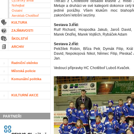
Lyžařský areál
Třeťáci z Chotěboře obsadili krásné 2. místo
Nohejbal
Metuje a druháci ve své kategorii dokonce celý t
jediné porážky. Všem klukům moc blahopř
Ostatní
zakončení letošní sezóny.
Aeroklub Chotěboř
KULTURA
Sestava 3.tříd:
Rulf Richard, Hospodka Jakub, Jaroš David, 
ZAJÍMAVOSTI
Marek Ondřej, Marek Vojtěch, Rybáček Adam
ŠKOLSTVÍ
Sestava 2.tříd:
ARCHIV
Petržílek Robin, Bříza Petr, Dymák Filip, Krá
David, Nepokojová Nikol, Němec Filip, Pleskač 
Jan.
Radniční okénko
Vedoucí přípravky HC Chotěboř Luboš Kvaček.
Městská policie
Komunální politika
KULTURNÍ AKCE
PARTNEŘI