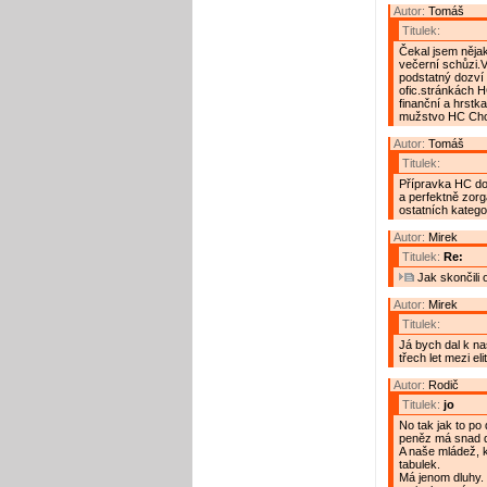
Autor:
Tomáš
Titulek:
Čekal jsem nějak
večerní schůzi.
podstatný dozví 
ofic.stránkách H
finanční a hrstk
mužstvo HC Chot
Autor:
Tomáš
Titulek:
Přípravka HC do
a perfektně zorg
ostatních kategor
Autor:
Mirek
Titulek:
Re:
Jak skončili 
Autor:
Mirek
Titulek:
Já bych dal k n
třech let mezi eli
Autor:
Rodič
Titulek:
jo
No tak jak to po
peněz má snad d
A naše mládež, k
tabulek.
Má jenom dluhy. 