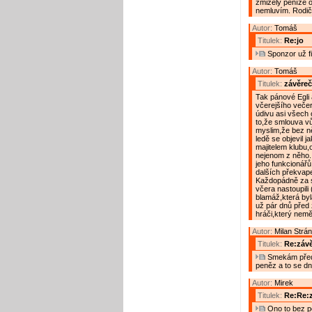
zmizely peníze 
nemluvím. Rodič
Autor:
Tomáš
Titulek:
Re:jo
Sponzor už fi
Autor:
Tomáš
Titulek:
závěreč
Tak pánové Egli a
včerejšího večer
údivu asi všech o
to,že smlouva v
myslim,že bez ně
ledě se objevil 
majitelem klubu
nejenom z něho.
jeho funkcionář
dalších překvap
Každopádně za s
včera nastoupili
blamáž,která byl
už pár dnů před 
hráči,který neměl
Autor:
Milan Strá
Titulek:
Re:závě
Smekám před 
peněz a to se dn
Autor:
Mirek
Titulek:
Re:Re:z
Ono to bez pe