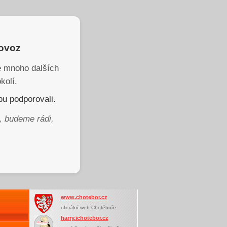
rovoz
je mnoho dalších
kolí.
u podporovali.
, budeme rádi,
www.chotebor.cz
oficiální web Chotěboře
harry.ichotebor.cz