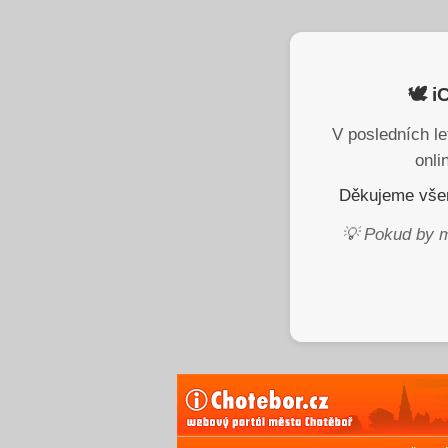
🕊️ 
V posledních le
onli
Děkujeme všem
💡 Pokud by m