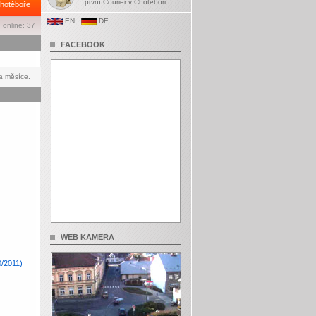
první Courier v Chotěboři
hotěboře
EN
DE
 online: 37
FACEBOOK
a měsíce.
WEB KAMERA
0/2011)