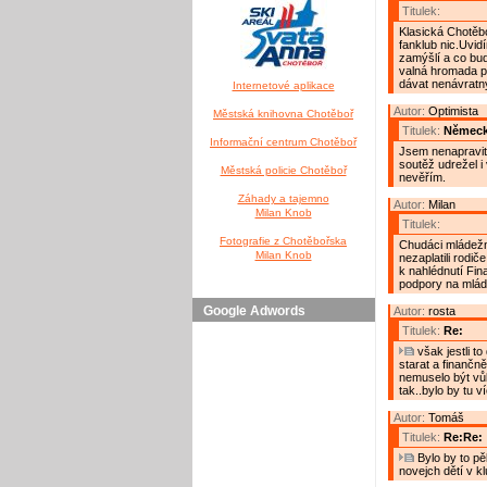
Titulek:
Klasická Chotěbo
fanklub nic.Uvi
zamýšlí a co bud
valná hromada p
dávat nenávratn
Internetové aplikace
Autor:
Optimista
Městská knihovna Chotěboř
Titulek:
Německ
Informační centrum Chotěboř
Jsem nenapravite
soutěž udrežel i
Městská policie Chotěboř
nevěřím.
Záhady a tajemno
Autor:
Milan
Milan Knob
Titulek:
Fotografie z Chotěbořska
Chudáci mládežní
Milan Knob
nezaplatili rodi
k nahlédnutí Fin
podpory na mlád
Google Adwords
Autor:
rosta
Titulek:
Re:
však jestli t
starat a finančně
nemuselo být vůb
tak..bylo by tu v
Autor:
Tomáš
Titulek:
Re:Re:
Bylo by to pě
novejch dětí v kl