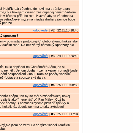
ř.Nejdřív dát všechno do novin,na stránky a pro
díme,co s hokejem cizinec zastoupenej panem Valkem
e v březnu příštího roku.Hlavně,aby to všechno ta
osvětila.Nevěřim,že na mládež druhej zájemce bude
ý peníze.
odpovědět
| #2 | 22.11.10 18:45
ý sponzor?
lný optimista a proto přeji Chotěbořskému hokeji, aby
 v dalším roce. Na bezzištný německý sponzory ale
odpovědět
| #3 | 24.11.10 20:49
ci takle dopláceli na Chotěbořké Áčko, co si
če to neměli . Jenom doufám, že na valné hromadě bude
anční hospodaření klubu . Kam se poděly finanční
ež (dotace a sponzorské dary).
odpovědět
| #4 | 25.11.10 08:50
o dobře chápu, tak by se měl o mládežnickej hokej
 zajistit jako "mecenáš" :-) Pan Málek. Což by
ec špatný:-) nemuseli bysme platit příspěvky a
íc hokejistů.. docela sem na to taky zvědavej.
odpovědět
| #5 | 25.11.10 17:04
kný,ale jsem na zemi.Co se týká financí i dalších
ubu.