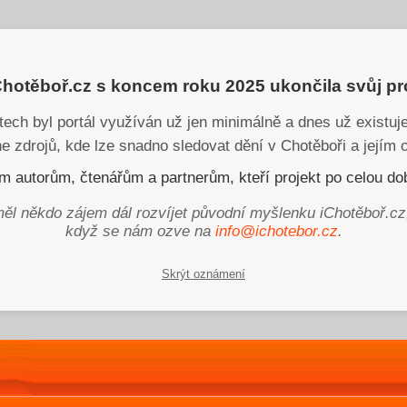
iChotěboř.cz s koncem roku 2025 ukončila svůj p
tech byl portál využíván už jen minimálně a dnes už existu
ne zdrojů, kde lze snadno sledovat dění v Chotěboři a jejím o
 autorům, čtenářům a partnerům, kteří projekt po celou dob
ěl někdo zájem dál rozvíjet původní myšlenku iChotěboř.cz
když se nám ozve na
info@ichotebor.cz
.
Skrýt oznámení