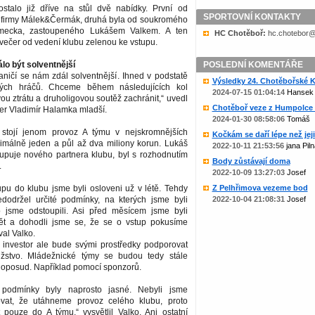
stalo již dříve na stůl dvě nabídky. První od
SPORTOVNÍ KONTAKTY
 firmy Málek&Čermák, druhá byla od soukromého
mecka, zastoupeného Lukášem Valkem. A ten
HC Chotěboř:
zc.liame@rob
k večer od vedení klubu zelenou ke vstupu.
o být solventnější
POSLEDNÍ KOMENTÁŘE
aničí se nám zdál solventnější. Ihned v podstatě
Výsledky 24. Chotěbořské Ko
vých hráčů. Chceme během následujících kol
2024-07-15 01:04:14
Hansek
u ztrátu a druholigovou soutěž zachránit,“ uvedl
Chotěboř veze z Humpolce b
er Vladimír Halamka mladší.
2024-01-30 08:58:06
Tomáš
stojí jenom provoz A týmu v nejskromnějších
Kočkám se daří lépe než jejic
málně jeden a půl až dva miliony korun. Lukáš
2022-10-11 21:53:56
jana Piln
tupuje nového partnera klubu, byl s rozhodnutím
Body zůstávají doma
.
2022-10-09 13:27:03
Josef
pu do klubu jsme byli osloveni už v létě. Tehdy
Z Pelhřimova vezeme bod
dodržel určité podmínky, na kterých jsme byli
2022-10-04 21:08:31
Josef
o jsme odstoupili. Asi před měsícem jsme byli
ět a dohodli jsme se, že se o vstup pokusíme
val Valko.
 investor ale bude svými prostředky podporovat
žstvo. Mládežnické týmy se budou tedy stále
 doposud. Například pomocí sponzorů.
 podmínky byly naprosto jasné. Nebyli jsme
ovat, že utáhneme provoz celého klubu, proto
 pouze do A týmu,“ vysvětlil Valko. Ani ostatní