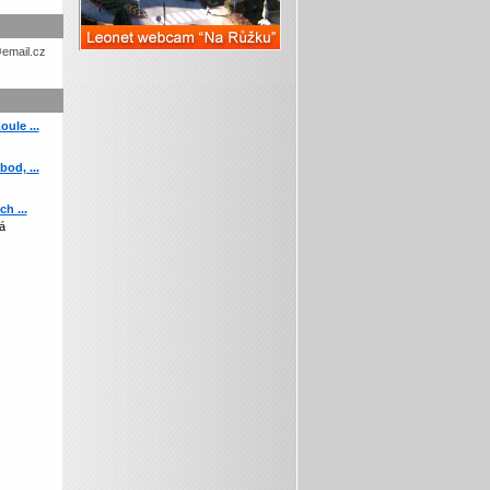
etohc.ch
ule ...
od, ...
h ...
á