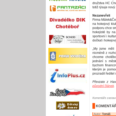
družstva HC Chot
totiž rýsuje nový 
Nezanevřeli
Firma Málek&Čer
na hokejový klub
podporu chce sm
hokejisté by na
sportovní i kult
dočkat i hokejov
„My jsme měli 
nicméně z rozho
chceme chotěbo
jednání s měs
bychom financov
kterým je pomoc
prozradil ředitel
Převzato z Hav
původní článek
.
Komentáře zastave
KOMENTÁŘ
Autor:
Tomáš