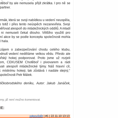
ěboř by ale nemusela přijít zkrátka. I pro ně se
partner.
mák, která se svoji nabídkou u vedení neuspěla,
 totiž i přes tento neúspěch nezanevřela. Svoji
ěřovat alespoň do mládežnických oddílů. A mladí
 ni nemuseli čekat dlouho. Většího využití pro
urní akce by se podle konceptu společnosti mohla
ý hala.
zájem o zabezpečování chodu celého klubu,
dnutí vedení neděláme velkou vědu. Přesto ale
řský hokej podporovat. Proto jsme už rozjeli
tem, CEKUSEM Chotěboř i pivovarem a rádi
ali alespoň mládežnické týmy. Náš hlavní cíl,
 místnímu hokeji, tak zůstává i nadále stejný,“
 společnosti Petr Málek.
líčkobrodského deníku, Autor: Jakub Janáček,
ny, již není možno komentovat.
E:
odpovědět
| #1 | 22.11.10 13:13