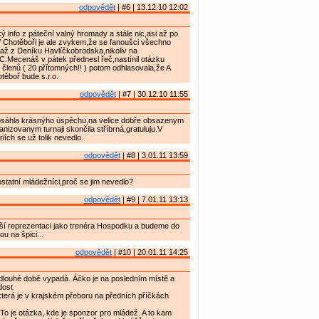
odpovědět
| #6 | 13.12.10 12:02
ý info z páteční valný hromady a stále nic,asi až po
V Chotěboři je ale zvykem,že se fanoušci všechno
až z Deníku Havlíčkobrodska,nikoliv na
C.Mecenáš v pátek přednesl řeč,nastínil otázku
a členů ( 20 přítomných!! ) potom odhlasovala,že A
ěboř bude s.r.o.
odpovědět
| #7 | 30.12.10 11:55
sáhla krásnýho úspěchu,na velice dobře obsazenym
anizovanym turnaji skončila stříbrná,gratuluju.V
iích se už tolik nevedlo.
odpovědět
| #8 | 3.01.11 13:59
ostatní mládežníci,proč se jim nevedlo?
odpovědět
| #9 | 7.01.11 13:13
aší reprezentaci jako trenéra Hospodku a budeme do
tou na špici...
odpovědět
| #10 | 20.01.11 14:25
 dlouhé době vypadá. Áčko je na posledním místě a
ost.
terá je v krajském přeboru na předních příčkách
To je otázka, kde je sponzor pro mládež. A to kam