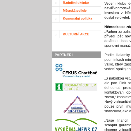
Radniční okénko
Vedení klubu do
havlíčkobrodské
Městská policie
investora z Ně
dostal ve čtvrte
Komunální politika
Německo se zdál
„Partner za zahr
KULTURNÍ AKCE
přivedl pět no
dotáhnout bodovo
sportovní manaž
PARTNEŘI
Podle Halamky 
podmínkách mini
Valko, který zas
vedení spokojen
„S nabídkou vstu
ale pan Fink ne
dohodnuti, prot
kontaktováni op
znovu,“ konstato
Nový zahraniční
pouze první mu
financovat jako
„Naše finanční
schopni garant
chceme vstoupit