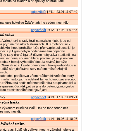
od města na mládež a příspěvky od hráčů ani
odpovědět
| #11 | 23.01.11 07:49
nancuje hokej ve Žďáře,tady ho vedení nechtělo.
odpovědět
| #12 | 17.03.11 07:37
ná fraška
 Valko,který si tady hráli na majitele klubu,jsou od
a pryč,na oficiálních stránkách HC Chotěboř se k
bjevilo ihned prohlášení.Co překvapilo asi dost lidí je
ůbec s p.Eglim nebyla podepsaná,každopádně
j by tady druhá liga už dávno nebyla.Na stadioně i na
jakýsi ovíněnej šoumen,kterej prohlašuje,že je novym
,osoba z hokejovýho dění docela známá,bohužel
.Obrázek ať si každý o fungování hokejového klubu a
ů udělá sám,dočkáme se v našem městě zřejmě
eních.
ebe chci poděkovat všem hráčum,hlavně těm,který
 ( mohli nastoupit ) a odehráli tu nechutnou závěrečnou
a režírovaná podle mě hned několika skupinama lidí a
zápasem.Kluci díky,ať už jste dorostenci,junioři,nebo
i co ztratit,finančně,hokejově,atd.
nský
odpovědět
| #13 | 17.03.11 09:21
rečná fraška
výkonem kluků na ledě. Dali do toho srdce bez
es moc nevidí.
odpovědět
| #14 | 19.03.11 10:07
ávěrečná fraška
něz a asi i dalších velikých věcí v zákulisí nebylo a