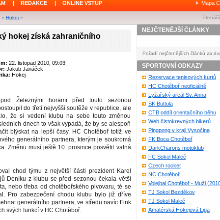
ÁM
|
REDAKCE
|
ONLINE VSTUP
Mapa C
»
Hokej
»
čtenářů
NEJČTENĚJŠÍ ČLÁNKY
ý hokej získá zahraničního
Pořadí nejčtenějších článků za dv
um:
22. listopad 2010, 09:03
SPORTOVNÍ ODKAZY
or:
Jakub Janáček
ika:
Hokej
Rezervace tenisových kurtů
HC Chotěboř neoficiálně
Lyžařský areál Sv. Anna
od Železnými horami před touto sezonou
SK Buttula
ostoupil do třetí nejvyšší soutěže v republice, ale
CTB oddíl orientačního běhu
álo, že si vedení klubu na sebe touto změnou
Web čistokrevných bikerů
osledních dnech to však vypadá, že by se alespoň
Pingpong v kraji Vysočina
čít blýskat na lepší časy. HC Chotěboř totiž ve
nového generálního partnera, kterým je soukromá
FK Boca Chotěboř
. Změnu musí ještě 10. prosince posvětit valná
DarkCharons motoklub
FC Sokol Maleč
Czech rocket
val chod týmu z největší části prezident Karel
NC Chotěboř
ojů Deníku z klubu se před sezonou čekala větší
Volejbal Chotěboř - Muži (201
a, nebo třeba od chotěbořského pivovaru, té se
TJ Sokol Bezděkov
l. Pro zabezpečení chodu klubu bylo již dříve
TJ Sokol Maleč
ehnat generálního partnera, ve středu navíc Fink
ch svých funkcí v HC Chotěboř.
Amatérská Hokejová Liga