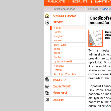
PUBLIKUJTE
|
INZERUJTE
|
NAPIŠTE N
info@ichotebor.cz
navigace: »
SPORT
ÚVODNÍ STRANA
Chotěbořsk
mecenáše
SPORT
Hokej
Dat
Fotbal
Aut
Volejbal
Rubr
Karate
Stolní tenis
Tenis
Tým z města p
Atletika
administrativně p
Šachy
prozatím se zd
Lyžařský areál
upletlo bič. V p
Nohejbal
A týmu mohlo za
Ostatní
středu získalo 
Aeroklub Chotěboř
osoba z Německa
hromada klubu.
KULTURA
Doposud financo
ZAJÍMAVOSTI
Fink. Podle zdr
ŠKOLSTVÍ
podpora od měst
ale tým nedočka
ARCHIV
naprosto nutné s
odstoupil ze vše