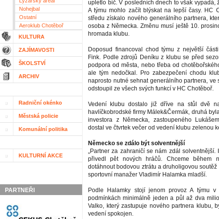
Lyžařský areál
upletlo bič. V posledních dnech to však vypadá,
Nohejbal
A týmu mohlo začít blýskat na lepší časy. HC C
Ostatní
středu získalo nového generálního partnera, kt
Aeroklub Chotěboř
osoba z Německa. Změnu musí ještě 10. prosinc
hromada klubu.
KULTURA
Doposud financoval chod týmu z největší části
ZAJÍMAVOSTI
Fink. Podle zdrojů Deníku z klubu se před sezo
ŠKOLSTVÍ
podpora od města, nebo třeba od chotěbořského
ale tým nedočkal. Pro zabezpečení chodu klub
ARCHIV
naprosto nutné sehnat generálního partnera, ve 
odstoupil ze všech svých funkcí v HC Chotěboř.
Radniční okénko
Vedení klubu dostalo již dříve na stůl dvě n
havlíčkobrodské firmy Málek&Čermák, druhá by
Městská policie
investora z Německa, zastoupeného Lukášem
dostal ve čtvrtek večer od vedení klubu zelenou k
Komunální politika
Německo se zdálo být solventnější
„Partner za zahraničí se nám zdál solventnější.
KULTURNÍ AKCE
přivedl pět nových hráčů. Chceme během ná
dotáhnout bodovou ztrátu a druholigovou soutěž 
sportovní manažer Vladimír Halamka mladší.
PARTNEŘI
Podle Halamky stojí jenom provoz A týmu v 
podmínkách minimálně jeden a půl až dva mili
Valko, který zastupuje nového partnera klubu, b
vedení spokojen.