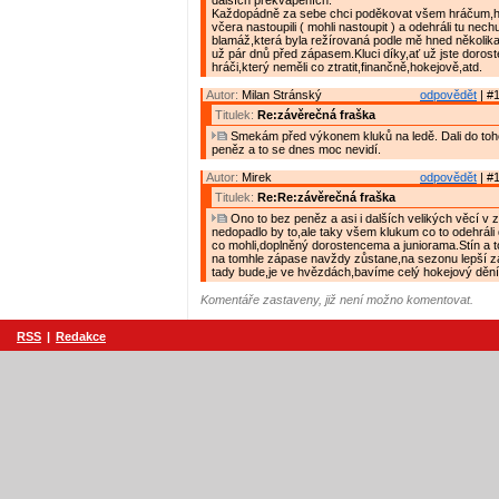
dalších překvapeních.
Každopádně za sebe chci poděkovat všem hráčum,h
včera nastoupili ( mohli nastoupit ) a odehráli tu ne
blamáž,která byla režírovaná podle mě hned několika
už pár dnů před zápasem.Kluci díky,ať už jste doroste
hráči,který neměli co ztratit,finančně,hokejově,atd.
Autor:
Milan Stránský
odpovědět
| #1
Titulek:
Re:závěrečná fraška
Smekám před výkonem kluků na ledě. Dali do toh
peněz a to se dnes moc nevidí.
Autor:
Mirek
odpovědět
| #1
Titulek:
Re:Re:závěrečná fraška
Ono to bez peněz a asi i dalších velikých věcí v z
nedopadlo by to,ale taky všem klukum co to odehráli d
co mohli,doplněný dorostencema a juniorama.Stín a to
na tomhle zápase navždy zůstane,na sezonu lepší 
tady bude,je ve hvězdách,bavíme celý hokejový dění
Komentáře zastaveny, již není možno komentovat.
RSS
|
Redakce