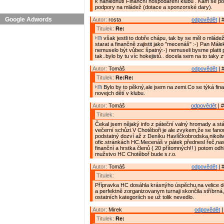
k nahlédnutí Finanční hospodaření klubu . Kam se po
podpory na mládež (dotace a sponzorské dary).
Google Adwords
Autor:
rosta
odpovědět
| 
Titulek:
Re:
však jestli to dobře chápu, tak by se měl o mládež
starat a finančně zajistit jako "mecenáš" :-) Pan Mál
nemuselo být vůbec špatný:-) nemuseli bysme platit 
tak..bylo by tu víc hokejistů.. docela sem na to taky 
Autor:
Tomáš
odpovědět
| 
Titulek:
Re:Re:
Bylo by to pěkný,ale jsem na zemi.Co se týká finan
novejch dětí v klubu.
Autor:
Tomáš
odpovědět
| #
Titulek:
Čekal jsem nějaký info z páteční valný hromady a stál
večerní schůzi.V Chotěboři je ale zvykem,že se fan
podstatný dozví až z Deníku Havlíčkobrodska,nikoli
ofic.stránkách HC.Mecenáš v pátek přednesl řeč,nast
finanční a hrstka členů ( 20 přítomných!! ) potom odh
mužstvo HC Chotěboř bude s.r.o.
Autor:
Tomáš
odpovědět
| 
Titulek:
Přípravka HC dosáhla krásnýho úspěchu,na velice
a perfektně zorganizovanym turnaji skončila stříbrná,
ostatních kategoriích se už tolik nevedlo.
Autor:
Mirek
odpovědět
|
Titulek:
Re: