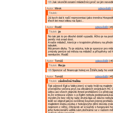
Jak skončili ostatní mládežníci,proč se jim neved
Autor:
Mirek
odpovědět
|
Titulek:
Já bych dal k naší reprezentaci jako trenéra Hospo
třech let mezi elitou na špici...
Autor:
Rodič
odpovědět
| #1
Titulek:
jo
No tak jak to po dlouhé době vypadá. Áčko je na pos
peněz má snad dost.
A naše mládež, která je v krajském přeboru na předn
tabulek.
Má jenom dluhy. To je otázka, kde je sponzor pro mlá
zmizely peníze od města na mládež a příspěvky od h
nemluvím. Rodič
Autor:
Tomáš
odpovědět
| #
Titulek:
Re:jo
Sponzor už financuje hokej ve Žďáře,tady ho vede
Autor:
Tomáš
odpovědět
| #1
Titulek:
závěrečná fraška
Tak pánové Egli a Valko,který si tady hráli na majitele
včerejšího večera pryč,na oficiálních stránkách HC 
údivu asi všech objevilo ihned prohlášení.Co překvapilo
to,že smlouva vůbec s p.Eglim nebyla podepsaná,k
myslim,že bez něj by tady druhá liga už dávno nebyla
ledě se objevil jakýsi ovíněnej šoumen,kterej prohlaš
majitelem klubu,osoba z hokejovýho dění docela zn
nejenom z něho..Obrázek ať si každý o fungování ho
jeho funkcionářů udělá sám,dočkáme se v našem mě