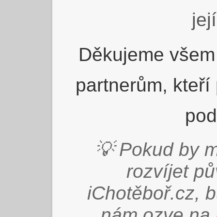
jej
Děkujeme všem 
partnerům, kteří
pod
💡 Pokud by m
rozvíjet p
iChotěboř.cz, 
nám ozve na