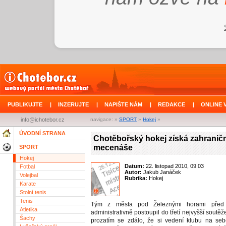
PUBLIKUJTE
|
INZERUJTE
|
NAPIŠTE NÁM
|
REDAKCE
|
ONLINE 
info@ichotebor.cz
navigace: »
SPORT
»
Hokej
»
ÚVODNÍ STRANA
Chotěbořský hokej získá zahranič
mecenáše
SPORT
Hokej
Datum:
22. listopad 2010, 09:03
Fotbal
Autor:
Jakub Janáček
Volejbal
Rubrika:
Hokej
Karate
Stolní tenis
Tenis
Tým z města pod Železnými horami před 
Atletika
administrativně postoupil do třetí nejvyšší soutěž
Šachy
prozatím se zdálo, že si vedení klubu na se