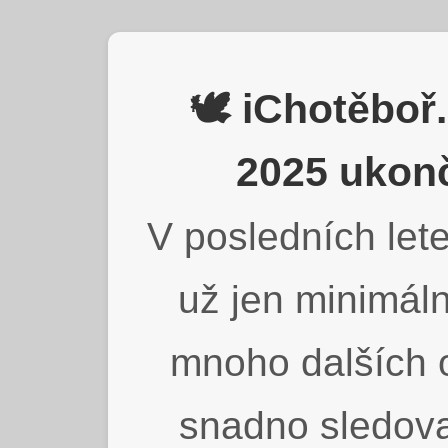
🕊️ iChotěbo
2025 ukonč
V posledních lete
už jen minimáln
mnoho dalších o
snadno sledova