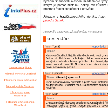
bychom financovali alespoň mládežnické týmy.
kterým je pomoc místnímu hokeji, tak zůstává i
prozradil ředitel společnosti Petr Málek.
Převzato z Havlíčkobrodského deníku, Autor:
původní článek
.
Komentáře zastaveny, již není možno komentovat.
KOMENTÁŘE:
Autor:
Tomáš
odpovědět
| 
Titulek:
Klasická Chotěboř.Nejdřív dát všechno do novin,na s
fanklub nic.Uvidíme,co s hokejem cizinec zastoupe
zamýšlí a co bude v březnu příštího roku.Hlavně,aby
valná hromada posvětila.Nevěřim,že na mládež druh
dávat nenávratný peníze.
Internetové aplikace
Autor:
Optimista
odpovědět
| 
Městská knihovna Chotěboř
Titulek:
Německý sponzor?
Informační centrum Chotěboř
Jsem nenapravitelný optimista a proto přeji Chotěbo
soutěž udrežel i v dalším roce. Na bezzištný němec
Městská policie Chotěboř
nevěřím.
Záhady a tajemno
Autor:
Milan
odpovědět
| 
Milan Knob
Titulek:
Fotografie z Chotěbořska
Chudáci mládežníci takle dopláceli na Chotěbořké Áč
Milan Knob
nezaplatili rodiče to neměli . Jenom doufám, že na v