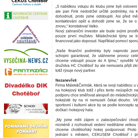
„S nabídkou vstupu do klubu jsme byli osloveni 
ale pan Fink nedodržel určité podmínky, na k
dohodnuti, proto jsme odstoupili. Asi před m
kontaktováni opět a dohodli jsme se, že se o
znovu,“ konstatoval Valko.
Nový zahraniční investor ale bude svými prost
pouze první mužstvo. Mládežnické týmy se b
financovat jako doposud. Například pomocí spon
„Naše finanční podmínky byly naprosto jas
schopni garantovat, že utáhneme provoz celé
chceme vstoupit pouze do A týmu,“ vysvětlil Va
družstva HC Chotěboř by ale nemusela přijít zkr
totiž rýsuje nový partner.
Nezanevřeli
Firma Málek&Čermák, která se svoji nabídkou u 
na hokejový klub totiž i přes tento neúspěch ne
podporu chce směřovat alespoň do mládežnických
hokejisté by na ni nemuseli čekat dlouho. Vět
sportovní i kulturní akce by se podle konceptu 
dočkat i hokejový hala.
„My jsme měli zájem o zabezpečování chodu
nicméně z rozhodnutí vedení neděláme velkou 
chceme chotěbořský hokej podporovat. Proto 
jednání s městem, CEKUSEM Chotěboř i pi