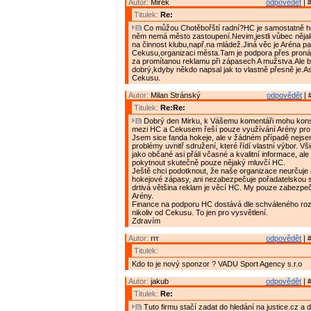
Autor:
Mirek
odpovědět
| 
Titulek:
Re:
Co můžou Chotěbořští radní?HC je samostatně ho
něm nemá město zastoupení.Nevim,jestli vůbec nějak
na činnost klubu,např.na mládež.Jiná věc je Aréna pat
Cekusu,organizaci města.Tam je podpora přes pron
za promítanou reklamu při zápasech A mužstva.Ale b
dobrý,kdyby někdo napsal jak to vlastně přesně je.As
Cekusu.
Autor:
Milan Stránský
odpovědět
| 
Titulek:
Re:Re:
Dobrý den Mirku, k Vášemu komentáři mohu konst
mezi HC a Cekusem řeší pouze využívání Arény pro
Jsem sice fanda hokeje, ale v žádném případě nejse
problémy uvnitř sdružení, které řídí vlastní výbor. V
jako občané asi přáli včasné a kvalitní informace, al
pokytnout skutečně pouze nějaký mluvčí HC.
Ještě chci podotknout, že naše organizace neurčuje 
hokejové zápasy, ani nezabezpečuje pořadatelskou 
drtivá většina reklam je věcí HC. My pouze zabezp
Arény.
Finance na podporu HC dostává dle schváleného ro
nikoliv od Cekusu. To jen pro vysvětlení.
Zdravím
Autor:
rrr
odpovědět
| 
Titulek:
Kdo to je nový sponzor ? VADU Sport Agency s.r.o
Autor:
jakub
odpovědět
| 
Titulek:
Re:
Tuto firmu stačí zadat do hledání na justice.cz a 