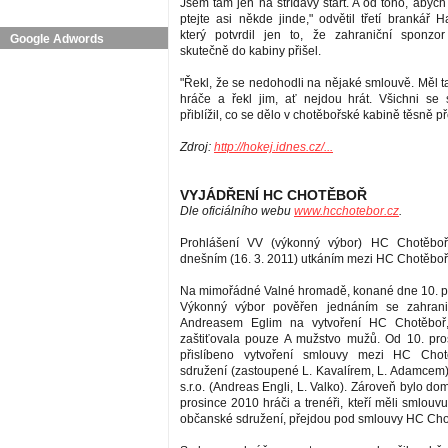
Jsem tam jen na střídavý start. A od toho, abych
ptejte asi někde jinde," odvětil třetí brankář 
který potvrdil jen to, že zahraniční sponz
Google Adwords
skutečně do kabiny přišel.
"Řekl, že se nedohodli na nějaké smlouvě. Měl t
hráče a řekl jim, ať nejdou hrát. Všichni se sv
přiblížil, co se dělo v chotěbořské kabině těsně p
Zdroj:
http://hokej.idnes.cz/...
VYJÁDŘENÍ HC CHOTĚBOŘ
Dle oficiálního webu
www.hcchotebor.cz
.
Prohlášení VV (výkonný výbor) HC Chotěboř
dnešním (16. 3. 2011) utkáním mezi HC Chotěbo
Na mimořádné Valné hromadě, konané dne 10. p
Výkonný výbor pověřen jednáním se zahrani
Andreasem Eglim na vytvoření HC Chotěboř, 
zaštiťovala pouze A mužstvo mužů. Od 10. pro
přislíbeno vytvoření smlouvy mezi HC Chot
sdružení (zastoupené L. Kavalírem, L. Adamcem
s.r.o­. (Andreas Engli, L. Valko). Zároveň bylo do
prosince 2010 hráči a trenéři, kteří měli smlou
občanské sdružení, přejdou pod smlouvy HC Chotě