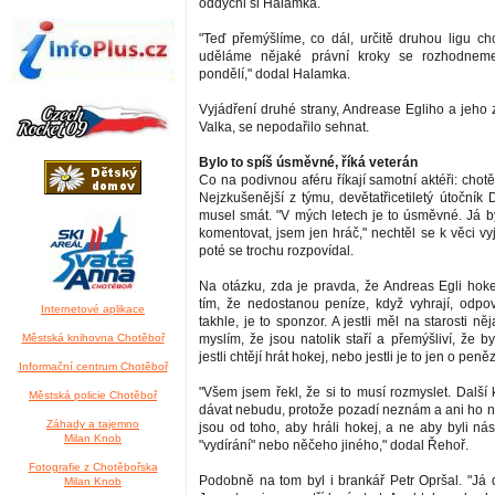
oddychl si Halamka.
"Teď přemýšlíme, co dál, určitě druhou ligu chc
uděláme nějaké právní kroky se rozhodneme
pondělí," dodal Halamka.
Vyjádření druhé strany, Andrease Egliho a jeho
Valka, se nepodařilo sehnat.
Bylo to spíš úsměvné, říká veterán
Co na podivnou aféru říkají samotní aktéři: chotě
Nejzkušenější z týmu, devětatřicetiletý útočník
musel smát. "V mých letech je to úsměvné. Já b
komentovat, jsem jen hráč," nechtěl se k věci v
poté se trochu rozpovídal.
Na otázku, zda je pravda, že Andreas Egli hokej
tím, že nedostanou peníze, když vyhrají, odpo
Internetové aplikace
takhle, je to sponzor. A jestli měl na starosti ně
Městská knihovna Chotěboř
myslím, že jsou natolik staří a přemýšliví, že by
jestli chtějí hrát hokej, nebo jestli je to jen o peněz
Informační centrum Chotěboř
"Všem jsem řekl, že si to musí rozmyslet. Další
Městská policie Chotěboř
dávat nebudu, protože pozadí neznám a ani ho ne
Záhady a tajemno
jsou od toho, aby hráli hokej, a ne aby byli ná
Milan Knob
"vydírání" nebo něčeho jiného," dodal Řehoř.
Fotografie z Chotěbořska
Podobně na tom byl i brankář Petr Opršal. "Já 
Milan Knob