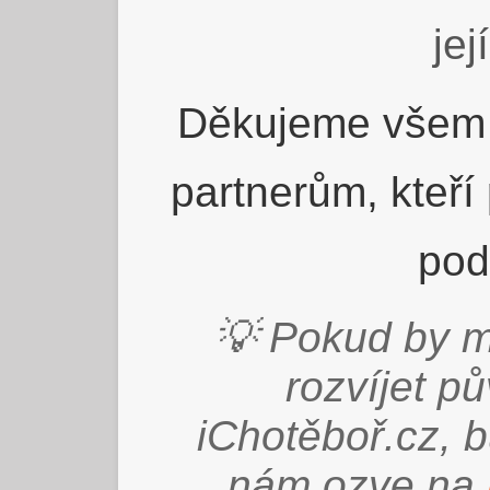
jej
Děkujeme všem 
partnerům, kteří
pod
💡 Pokud by m
rozvíjet p
iChotěboř.cz, 
nám ozve na