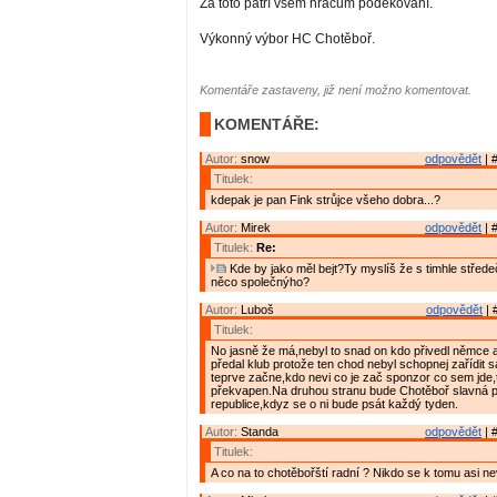
Za toto patří všem hráčům poděkování.
Výkonný výbor HC Chotěboř.
Komentáře zastaveny, již není možno komentovat.
KOMENTÁŘE:
Autor:
snow
odpovědět
| 
Titulek:
kdepak je pan Fink strůjce všeho dobra...?
Autor:
Mirek
odpovědět
| 
Titulek:
Re:
Kde by jako měl bejt?Ty myslíš že s timhle střed
něco společnýho?
Autor:
Luboš
odpovědět
| 
Titulek:
No jasně že má,nebyl to snad on kdo přivedl němce 
předal klub protože ten chod nebyl schopnej zařídit 
teprve začne,kdo nevi co je zač sponzor co sem jde
překvapen.Na druhou stranu bude Chotěboř slavná p
republice,kdyz se o ni bude psát každý tyden.
Autor:
Standa
odpovědět
| 
Titulek:
A co na to chotěbořští radní ? Nikdo se k tomu asi ne