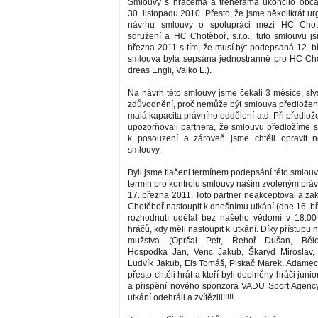
Smlouvy s hráčema a trenerama ukončilo obča
30. listopadu 2010. Přesto, že jsme několikrát ur
návrhu smlouvy o spolupráci mezi HC Chot
sdružení a HC Chotěboř, s.r.o., tuto smlouvu js
března 2011 s tím, že musí být podepsaná 12. b
smlouva byla sepsána jednostranně pro HC Chot
dreas Engli, Valko L.).
Na návrh této smlouvy jsme čekali 3 měsíce, sly
zdůvodnění, proč nemůže být smlouva předložena
malá kapacita právního oddělení atd. Při předlo
upozorňovali partnera, že smlouvu předložíme 
k posouzení a zároveň jsme chtěli opravit n
smlouvy.
Byli jsme tlačeni termínem podepsání této smlouvy
termín pro kontrolu smlouvy naším zvoleným práv
17. března 2011. Toto partner neakceptoval a z
Chotěboř nastoupit k dnešnímu utkání (dne 16. b
rozhodnutí udělal bez našeho vědomí v 18.00
hráčů, kdy měli nastoupit k utkání. Díky přístupu 
mužstva (Opršal Petr, Řehoř Dušan, Bělo
Hospodka Jan, Venc Jakub, Škarýd Miroslav,
Ludvík Jakub, Eis Tomáš, Piskač Marek, Adamec J
přesto chtěli hrát a kteří byli doplněny hráči jun
a přispění nového sponzora VADU Sport Agency .
utkání odehráli a zvítězili!!!!!