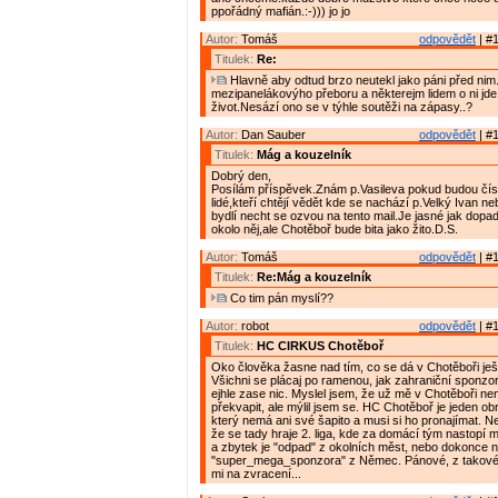
ppořádný mafián.:-))) jo jo
Autor:
Tomáš
odpovědět
| #1
Titulek:
Re:
Hlavně aby odtud brzo neutekl jako páni před nim
mezipanelákovýho přeboru a některejm lidem o ni jde
život.Nesází ono se v týhle soutěži na zápasy..?
Autor:
Dan Sauber
odpovědět
| #1
Titulek:
Mág a kouzelník
Dobrý den,
Posílám příspěvek.Znám p.Vasileva pokud budou číst
lidé,kteří chtějí vědět kde se nachází p.Velký Ivan 
bydlí necht se ozvou na tento mail.Je jasné jak dopa
okolo něj,ale Chotěboř bude bita jako žito.D.S.
Autor:
Tomáš
odpovědět
| #1
Titulek:
Re:Mág a kouzelník
Co tim pán myslí??
Autor:
robot
odpovědět
| #1
Titulek:
HC CIRKUS Chotěboř
Oko člověka žasne nad tím, co se dá v Chotěboři ješt
Všichni se plácaj po ramenou, jak zahraniční sponzo
ejhle zase nic. Myslel jsem, že už mě v Chotěboři n
překvapit, ale mýlil jsem se. HC Chotěboř je jeden ob
který nemá ani své šapito a musi si ho pronajímat. Nejv
že se tady hraje 2. liga, kde za domácí tým nastopí 
a zbytek je "odpad" z okolních měst, nebo dokonce n
"super_mega_sponzora" z Němec. Pánové, z takové
mi na zvracení...