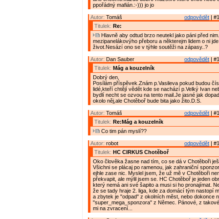
ppořádný mafián.:-))) jo jo
Autor:
Tomáš
odpovědět
| #1
Titulek:
Re:
Hlavně aby odtud brzo neutekl jako páni před nim
mezipanelákovýho přeboru a některejm lidem o ni jde
život.Nesází ono se v týhle soutěži na zápasy..?
Autor:
Dan Sauber
odpovědět
| #1
Titulek:
Mág a kouzelník
Dobrý den,
Posílám příspěvek.Znám p.Vasileva pokud budou číst
lidé,kteří chtějí vědět kde se nachází p.Velký Ivan 
bydlí necht se ozvou na tento mail.Je jasné jak dopa
okolo něj,ale Chotěboř bude bita jako žito.D.S.
Autor:
Tomáš
odpovědět
| #1
Titulek:
Re:Mág a kouzelník
Co tim pán myslí??
Autor:
robot
odpovědět
| #1
Titulek:
HC CIRKUS Chotěboř
Oko člověka žasne nad tím, co se dá v Chotěboři ješt
Všichni se plácaj po ramenou, jak zahraniční sponzo
ejhle zase nic. Myslel jsem, že už mě v Chotěboři n
překvapit, ale mýlil jsem se. HC Chotěboř je jeden ob
který nemá ani své šapito a musi si ho pronajímat. Nejv
že se tady hraje 2. liga, kde za domácí tým nastopí 
a zbytek je "odpad" z okolních měst, nebo dokonce n
"super_mega_sponzora" z Němec. Pánové, z takové
mi na zvracení...