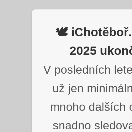
🕊️ iChotěbo
2025 ukonč
V posledních lete
už jen minimáln
mnoho dalších o
snadno sledova