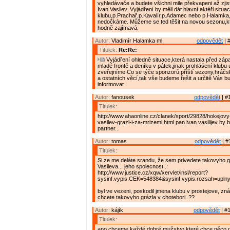
vyhledávače a budete všichni mile překvapeni až zjist
Ivan Vasilev. Vyjádření by měli dát hlavní aktéři situa
klubu,p.Prachař,p.Kavalír,p.Adamec nebo p.Halamka,
nedočkáme. Můžeme se ted těšit na novou sezonu,kt
hodně zajímavá.
Autor:
Vladimír Halamka ml.
odpovědět
| 
Titulek:
Re:Re:
Vyjádření ohledně situace,která nastala před zápa
mladé frontě a deníku v pátek,jinak prohlášení klubu u
zveřejníme.Co se týče sponzorů,příští sezony,hráč
a ostatních věcí,tak vše budeme řešit a určitě Vás 
informovat.
Autor:
fanousek
odpovědět
| #
Titulek:
http://www.ahaonline.cz/clanek/sport/29828/hokejovy
vasilev-grazl-i-za-mrizemi.html pan ivan vasilijev by by
partner..
Autor:
tomas
odpovědět
| #
Titulek:
Si ze me deláte srandu, že sem privedete takovyho g
Vasileva... jeho spolecnost..:
http://www.justice.cz/xqw/xervlet/insl/report?
sysinf.vypis.CEK=548384&sysinf.vypis.rozsah=up
byl ve vezeni, poskodil jmena klubu v prostejove, zná
chcete takovyho grázla v chotebori..??
Autor:
kájík
odpovědět
| #1
Titulek:
ano chceme.každé dobré mužstvo které chce něco 