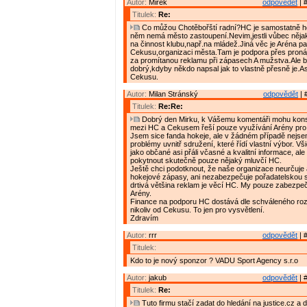
Autor:
Mirek
odpovědět
| 
Titulek:
Re:
Co můžou Chotěbořští radní?HC je samostatně ho
něm nemá město zastoupení.Nevim,jestli vůbec nějak
na činnost klubu,např.na mládež.Jiná věc je Aréna pat
Cekusu,organizaci města.Tam je podpora přes pron
za promítanou reklamu při zápasech A mužstva.Ale b
dobrý,kdyby někdo napsal jak to vlastně přesně je.As
Cekusu.
Autor:
Milan Stránský
odpovědět
| 
Titulek:
Re:Re:
Dobrý den Mirku, k Vášemu komentáři mohu konst
mezi HC a Cekusem řeší pouze využívání Arény pro
Jsem sice fanda hokeje, ale v žádném případě nejse
problémy uvnitř sdružení, které řídí vlastní výbor. V
jako občané asi přáli včasné a kvalitní informace, al
pokytnout skutečně pouze nějaký mluvčí HC.
Ještě chci podotknout, že naše organizace neurčuje 
hokejové zápasy, ani nezabezpečuje pořadatelskou 
drtivá většina reklam je věcí HC. My pouze zabezp
Arény.
Finance na podporu HC dostává dle schváleného ro
nikoliv od Cekusu. To jen pro vysvětlení.
Zdravím
Autor:
rrr
odpovědět
| 
Titulek:
Kdo to je nový sponzor ? VADU Sport Agency s.r.o
Autor:
jakub
odpovědět
| 
Titulek:
Re:
Tuto firmu stačí zadat do hledání na justice.cz a 