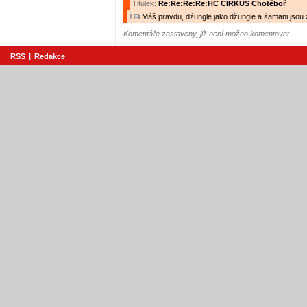
Titulek:
Re:Re:Re:Re:HC CIRKUS Chotěboř
Máš pravdu, džungle jako džungle a šamani jsou z
Komentáře zastaveny, již není možno komentovat.
RSS
|
Redakce