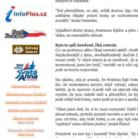
oddychl si Halamka.
"Teď přemýšlíme, co dál, určitě druhou ligu chc
uděláme nějaké právní kroky se rozhodneme
pondělí," dodal Halamka.
Vyjádření druhé strany, Andrease Egliho a jeho
Valka, se nepodařilo sehnat.
Bylo to spíš úsměvné, říká veterán
Co na podivnou aféru říkají samotní aktéři: chotě
Nejzkušenější z týmu, devětatřicetiletý útočník
musel smát. "V mých letech je to úsměvné. Já b
komentovat, jsem jen hráč," nechtěl se k věci v
poté se trochu rozpovídal.
Na otázku, zda je pravda, že Andreas Egli hokej
tím, že nedostanou peníze, když vyhrají, odpo
Internetové aplikace
takhle, je to sponzor. A jestli měl na starosti ně
Městská knihovna Chotěboř
myslím, že jsou natolik staří a přemýšliví, že by
jestli chtějí hrát hokej, nebo jestli je to jen o peněz
Informační centrum Chotěboř
"Všem jsem řekl, že si to musí rozmyslet. Další
Městská policie Chotěboř
dávat nebudu, protože pozadí neznám a ani ho ne
Záhady a tajemno
jsou od toho, aby hráli hokej, a ne aby byli ná
Milan Knob
"vydírání" nebo něčeho jiného," dodal Řehoř.
Fotografie z Chotěbořska
Podobně na tom byl i brankář Petr Opršal. "Já 
Milan Knob