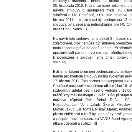
Smlouvy s hráčema a trenerama ukončilo obča
30. listopadu 2010. Přesto, že jsme několikrát ur
návrhu smlouvy o spolupráci mezi HC Chot
sdružení a HC Chotěboř, s.r.o., tuto smlouvu js
března 2011 s tím, že musí být podepsaná 12. b
smlouva byla sepsána jednostranně pro HC Chot
dreas Engli, Valko L.).
Na návrh této smlouvy jsme čekali 3 měsíce, sly
zdůvodnění, proč nemůže být smlouva předložena
malá kapacita právního oddělení atd. Při předlo
upozorňovali partnera, že smlouvu předložíme 
k posouzení a zároveň jsme chtěli opravit n
smlouvy.
Byli jsme tlačeni termínem podepsání této smlouvy
termín pro kontrolu smlouvy naším zvoleným práv
17. března 2011. Toto partner neakceptoval a z
Chotěboř nastoupit k dnešnímu utkání (dne 16. b
rozhodnutí udělal bez našeho vědomí v 18.00
hráčů, kdy měli nastoupit k utkání. Díky přístupu 
mužstva (Opršal Petr, Řehoř Dušan, Bělo
Hospodka Jan, Venc Jakub, Škarýd Miroslav,
Ludvík Jakub, Eis Tomáš, Piskač Marek, Adamec J
přesto chtěli hrát a kteří byli doplněny hráči jun
a přispění nového sponzora VADU Sport Agency .
utkání odehráli a zvítězili!!!!!