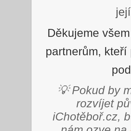
jej
Děkujeme všem 
partnerům, kteří
pod
💡 Pokud by m
rozvíjet p
iChotěboř.cz, 
nám ozve na