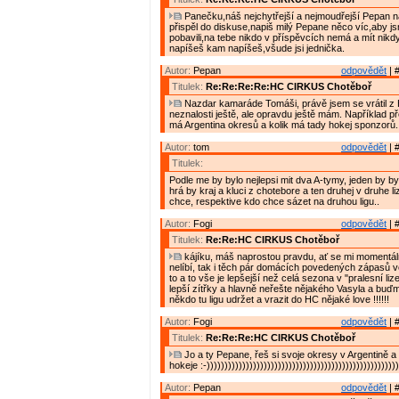
Panečku,náš nejchytřejší a nejmoudřejší Pepan n
přispěl do diskuse,napiš milý Pepane něco víc,aby j
pobavili,na tebe nikdo v příspěvcích nemá a mít nik
napíšeš kam napíšeš,všude jsi jednička.
Autor:
Pepan
odpovědět
| 
Titulek:
Re:Re:Re:Re:HC CIRKUS Chotěboř
Nazdar kamaráde Tomáši, právě jsem se vrátil z H
neznalosti ještě, ale opravdu ještě mám. Například p
má Argentina okresů a kolik má tady hokej sponzorů.
Autor:
tom
odpovědět
| 
Titulek:
Podle me by bylo nejlepsi mit dva A-tymy, jeden by 
hrá by kraj a kluci z chotebore a ten druhej v druhe li
chce, respektive kdo chce sázet na druhou ligu..
Autor:
Fogi
odpovědět
| 
Titulek:
Re:Re:HC CIRKUS Chotěboř
kájíku, máš naprostou pravdu, ať se mi momentá
nelíbí, tak i těch pár domácích povedených zápasů ve 
to a to vše je lepšejší než celá sezona v "pralesní li
lepší zítřky a hlavně neřešte nějakého Vasyla a buďm
někdo tu ligu udržet a vrazit do HC nějaké love !!!!!!
Autor:
Fogi
odpovědět
| 
Titulek:
Re:Re:Re:HC CIRKUS Chotěboř
Jo a ty Pepane, řeš si svoje okresy v Argentině a
hokeje :-))))))))))))))))))))))))))))))))))))))))))))))))))))))
Autor:
Pepan
odpovědět
| 