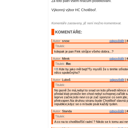
Za toto patří všem hráčům poděkování.
Výkonný výbor HC Chotěboř.
Komentáře zastaveny, již není možno komentovat.
KOMENTÁŘE:
Autor:
snow
odpovědět
| 
Titulek:
kdepak je pan Fink strůjce všeho dobra...?
Autor:
Mirek
odpovědět
| 
Titulek:
Re:
Kde by jako měl bejt?Ty myslíš že s timhle střed
něco společnýho?
Autor:
Luboš
odpovědět
| 
Titulek:
No jasně že má,nebyl to snad on kdo přivedl němce 
předal klub protože ten chod nebyl schopnej zařídit 
teprve začne,kdo nevi co je zač sponzor co sem jde
překvapen.Na druhou stranu bude Chotěboř slavná p
republice,kdyz se o ni bude psát každý tyden.
Autor:
Standa
odpovědět
| 
Titulek:
A co na to chotěbořští radní ? Nikdo se k tomu asi ne