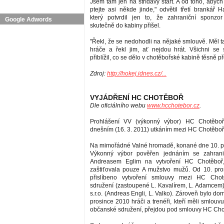
Jsem tam jen na střídavý start. A od toho, abych
ptejte asi někde jinde," odvětil třetí brankář 
který potvrdil jen to, že zahraniční sponz
Google Adwords
skutečně do kabiny přišel.
"Řekl, že se nedohodli na nějaké smlouvě. Měl t
hráče a řekl jim, ať nejdou hrát. Všichni se sv
přiblížil, co se dělo v chotěbořské kabině těsně p
Zdroj:
http://hokej.idnes.cz/...
VYJÁDŘENÍ HC CHOTĚBOŘ
Dle oficiálního webu
www.hcchotebor.cz
.
Prohlášení VV (výkonný výbor) HC Chotěboř
dnešním (16. 3. 2011) utkáním mezi HC Chotěbo
Na mimořádné Valné hromadě, konané dne 10. p
Výkonný výbor pověřen jednáním se zahrani
Andreasem Eglim na vytvoření HC Chotěboř, 
zaštiťovala pouze A mužstvo mužů. Od 10. pro
přislíbeno vytvoření smlouvy mezi HC Chot
sdružení (zastoupené L. Kavalírem, L. Adamcem
s.r.o­. (Andreas Engli, L. Valko). Zároveň bylo do
prosince 2010 hráči a trenéři, kteří měli smlou
občanské sdružení, přejdou pod smlouvy HC Chotě