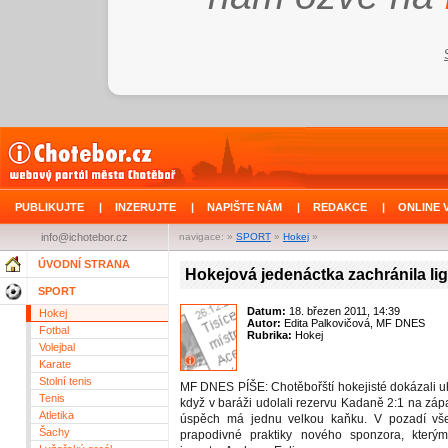
PUBLIKUJTE
|
INZERUJTE
|
NAPIŠTE NÁM
|
REDAKCE
|
ONLINE 
info@ichotebor.cz
navigace: »
SPORT
»
Hokej
»
ÚVODNÍ STRANA
Hokejová jedenáctka zachránila li
SPORT
Datum:
18. březen 2011, 14:39
Hokej
Autor:
Edita Palkovičová, MF DNES
Fotbal
Rubrika:
Hokej
Volejbal
Karate
Stolní tenis
MF DNES PÍŠE: Chotěbořští hokejisté dokázali uh
Tenis
když v baráži udolali rezervu Kadaně 2:1 na záp
Atletika
úspěch má jednu velkou kaňku. V pozadí vš
Šachy
prapodivné praktiky nového sponzora, kterým