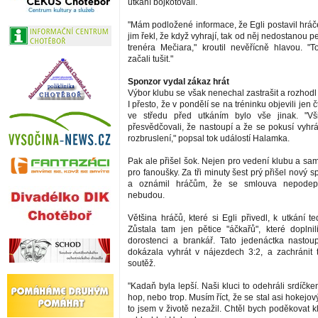
utkání bojkotovali.
"Mám podložené informace, že Egli postavil hráč
jim řekl, že když vyhrají, tak od něj nedostanou p
trenéra Mečiara," kroutil nevěřícně hlavou. 
začali tušit."
Sponzor vydal zákaz hrát
Výbor klubu se však nenechal zastrašit a rozhodl
I přesto, že v pondělí se na tréninku objevili jen 
ve středu před utkáním bylo vše jinak. "Vš
přesvědčovali, že nastoupí a že se pokusí vyhrát
rozbruslení," popsal tok událostí Halamka.
Pak ale přišel šok. Nejen pro vedení klubu a sam
pro fanoušky. Za tři minuty šest prý přišel nový 
a oznámil hráčům, že se smlouva nepodep
nebudou.
Většina hráčů, které si Egli přivedl, k utkání t
Zůstala tam jen pětice "áčkařů", které doplnili
dorostenci a brankář. Tato jedenáctka nastou
dokázala vyhrát v nájezdech 3:2, a zachránit ta
soutěž.
"Kadaň byla lepší. Naši kluci to odehráli srdíčke
hop, nebo trop. Musím říct, že se stal asi hokejov
to jsem v životě nezažil. Chtěl bych poděkovat 