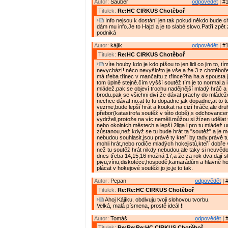
Autor:
Sauber
odpovědět
| #1
Titulek:
Re:HC CIRKUS Chotěboř
Info nejsou k dostání jen tak pokud někdo bude chtí
dám mu info.Je to Hajzl a je to slabé slovo.Patří zpět 
podniká
Autor:
kájík
odpovědět
| #1
Titulek:
Re:HC CIRKUS Chotěboř
víte houby kdo je kdo.píšou to jen lidi co jim to, tí
nevychází! něco nevyšlo!to je vše.a že 3 z chotěboře?
má třeba třinec v mančaftu z třince?ha ha.a spousta j
tom úplně stejně.čím vyšší soutěž tím je to normal.a i
mládež.pak se objeví trochu nadějnější mladý hráč a j
brodu.pak se všichni diví,že dávat prachy do mláde
nechce dávat.no.at to tu dopadne jak dopadne,at to 
vezme,bude lepší hrát a koukat na cizí hráče,ale dru
přebor(katastrofa soutěž v této době),s odchovancem
vydrželi,protože na víc neměli.můžou si žízen udělat
nebo okolních městech.a lepší 2liga i pro tu mládež.ur
zůstanou,než když se tu bude hrát ta "soutěž".a je m
nebudou souhlasit,jsou právě ty kteří by tady,právě 
mohli hrát,nebo rodiče mladých hokejistů,kteří dobře 
než tu soutěž hrát nikdy nebudou.ale taky si neuvědom
dnes třeba 14,15,16 možná 17,a že za rok dva,dají s
pivu,vínu,diskotéce,hospodě,kamarádům a hlavně h
plácat v hokejové soutěži.jo jo,je to tak.
Autor:
Pepan
odpovědět
| 
Titulek:
Re:Re:HC CIRKUS Chotěboř
Ahoj Kájíku, obdivuju tvoji slohovou tvorbu.
Velká, malá písmena, prostě ideál !!
Autor:
Tomáš
odpovědět
| 
Titulek:
Re:Re:Re:HC CIRKUS Chotěboř