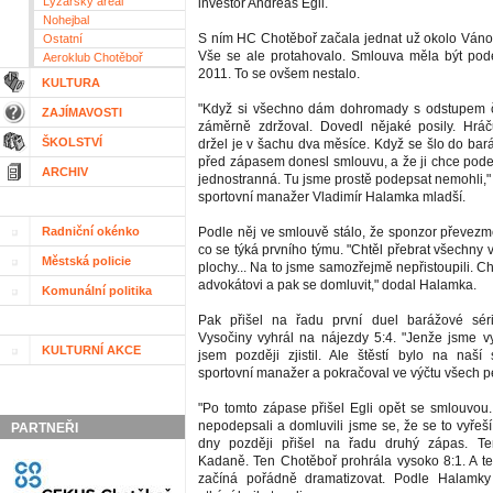
Lyžařský areál
investor Andreas Egli.
Nohejbal
S ním HC Chotěboř začala jednat už okolo Váno
Ostatní
Vše se ale protahovalo. Smlouva měla být pod
Aeroklub Chotěboř
2011. To se ovšem nestalo.
KULTURA
"Když si všechno dám dohromady s odstupem č
ZAJÍMAVOSTI
záměrně zdržoval. Dovedl nějaké posily. Hráč
ŠKOLSTVÍ
držel je v šachu dva měsíce. Když se šlo do bar
před zápasem donesl smlouvu, a že ji chce pode
ARCHIV
jednostranná. Tu jsme prostě podepsat nemohli," př
sportovní manažer Vladimír Halamka mladší.
Radniční okénko
Podle něj ve smlouvě stálo, že sponzor převezm
co se týká prvního týmu. "Chtěl přebrat všechny v
Městská policie
plochy... Na to jsme samozřejmě nepřistoupili. Cht
advokátovi a pak se domluvit," dodal Halamka.
Komunální politika
Pak přišel na řadu první duel barážové sér
Vysočiny vyhrál na nájezdy 5:4. "Jenže jsme vy
KULTURNÍ AKCE
jsem později zjistil. Ale štěstí bylo na naší s
sportovní manažer a pokračoval ve výčtu všech per
"Po tomto zápase přišel Egli opět se smlouvou.
nepodepsali a domluvili jsme se, že se to vyřeší 
PARTNEŘI
dny později přišel na řadu druhý zápas. Te
Kadaně. Ten Chotěboř prohrála vysoko 8:1. A te
začíná pořádně dramatizovat. Podle Halamky t