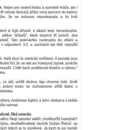
ok. Nejen pro vedení klubu a samotné hráče, ale i
 tři minuty šest prý přišel nový sponzor do kabiny
čům, že se smlouva nepodepsala a že hrát
teré si Egli přivedl, k utkání tedy nenastoupila.
pětice "áčkařů", které doplnili tři junioři, dva
ankář. Tato jedenáctka nastoupila do utkání a
v nájezdech 3:2, a zachránit tak třetí nejvyšší
í. Naši kluci to odehráli srdíčkem. A penalty jsou
usím říct, že se stal asi hokejový zázrak, protože
 nezažil. Chtěl bych poděkovat klukům a výboru,"
mka.
 co dál, určitě druhou ligu chceme hrát. Jestli
 právní kroky se rozhodneme příští týden v
Halamka.
 strany, Andrease Egliho a jeho zástupce Lukáše
řilo sehnat.
měvné, říká veterán
féru říkají samotní aktéři: chotěbořští hokejisté?
týmu, devětatřicetiletý útočník Dušan Řehoř, se
mých letech je to úsměvné. Já bych to asi neměl