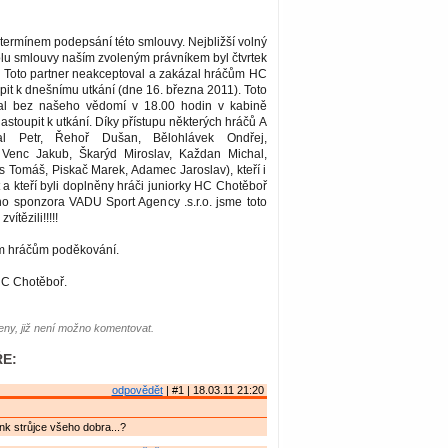
i termínem podepsání této smlouvy. Nejbližší volný
olu smlouvy naším zvoleným právníkem byl čtvrtek
. Toto partner neakceptoval a zakázal hráčům HC
it k dnešnímu utkání (dne 16. března 2011). Toto
lal bez našeho vědomí v 18.00 hodin v kabině
astoupit k utkání. Díky přístupu některých hráčů A
al Petr, Řehoř Dušan, Bělohlávek Ondřej,
Venc Jakub, Škarýd Miroslav, Každan Michal,
s Tomáš, Piskač Marek, Adamec Jaroslav), kteří i
t a kteří byli doplněny hráči juniorky HC Chotěboř
ho sponzora VADU Sport Agency .s.r.o. jsme toto
vítězili!!!!!
em hráčům poděkování.
C Chotěboř.
ny, již není možno komentovat.
E:
odpovědět
| #1 | 18.03.11 21:20
nk strůjce všeho dobra...?