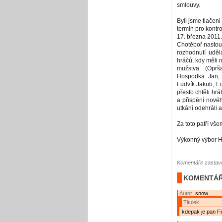
smlouvy.
Byli jsme tlačen
termín pro kontr
17. března 2011
Chotěboř nastoup
rozhodnutí udě
hráčů, kdy měli n
mužstva (Oprš
Hospodka Jan, 
Ludvík Jakub, Ei
přesto chtěli hrá
a přispění nové
utkání odehráli a z
Za toto patří vš
Výkonný výbor H
Komentáře zastave
KOMENTÁŘ
Autor:
snow
Titulek:
kdepak je pan Fi