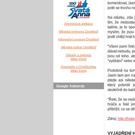
komentovat, jsem
poté se trochu r
Na otázku, zda j
tím, že nedosta
Internetové aplikace
takhle, je to spo
Městská knihovna Chotěboř
myslím, že jsou 
jestli chtějí hrát
Informační centrum Chotěboř
"Všem jsem řekl,
Městská policie Chotěboř
dávat nebudu, pr
Záhady a tajemno
jsou od toho, ab
Milan Knob
"vydírání" nebo 
Fotografie z Chotěbořska
Podobně na tom 
Milan Knob
Jsem tam jen na 
ptejte asi někde
který potvrdil
Google Adwords
skutečně do kabi
"Řekl, že se ned
hráče a řekl jim
přiblížil, co se 
Zdroj:
http://hokej
VYJÁDŘENÍ 