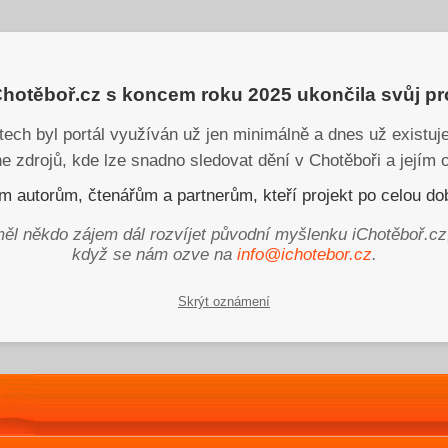
iChotěboř.cz s koncem roku 2025 ukončila svůj p
tech byl portál využíván už jen minimálně a dnes už existu
ne zdrojů, kde lze snadno sledovat dění v Chotěboři a jejím o
 autorům, čtenářům a partnerům, kteří projekt po celou dob
ěl někdo zájem dál rozvíjet původní myšlenku iChotěboř.cz
když se nám ozve na
info@ichotebor.cz
.
Skrýt oznámení