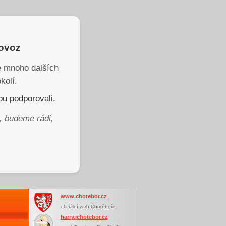
rovoz
je mnoho dalších
kolí.
u podporovali.
, budeme rádi,
www.chotebor.cz
oficiální web Chotěboře
harry.ichotebor.cz