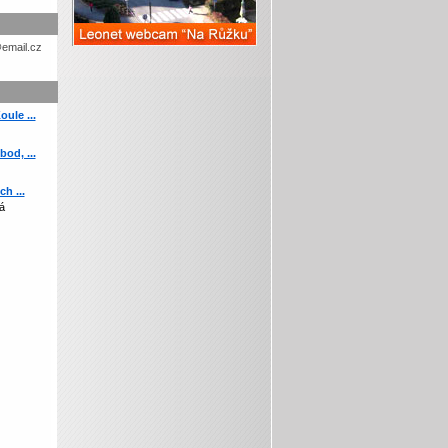
etohc.ch
ule ...
od, ...
h ...
á