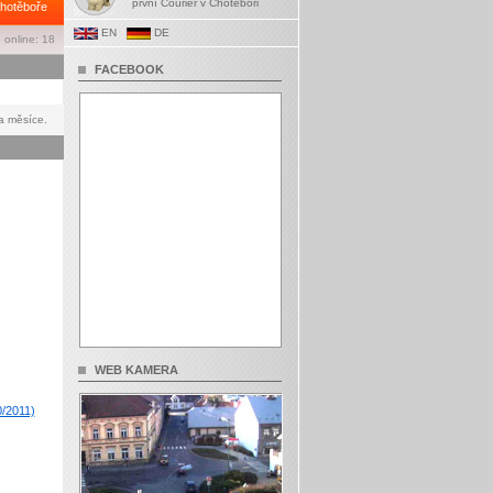
první Courier v Chotěboři
hotěboře
EN
DE
 online: 18
FACEBOOK
a měsíce.
WEB KAMERA
0/2011)