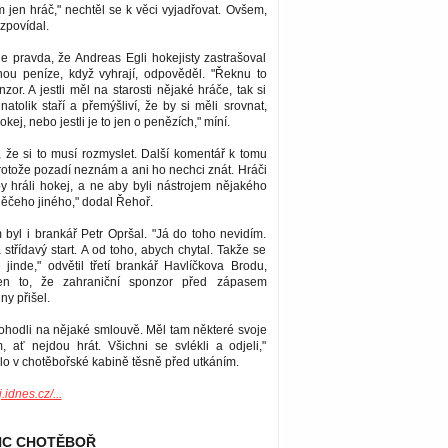
 jen hráč," nechtěl se k věci vyjadřovat. Ovšem,
ozpovídal.
e pravda, že Andreas Egli hokejisty zastrašoval
nou peníze, když vyhrají, odpověděl. "Řeknu to
nzor. A jestli měl na starosti nějaké hráče, tak si
natolik staří a přemýšliví, že by si měli srovnat,
 hokej, nebo jestli je to jen o penězích," míní.
 že si to musí rozmyslet. Další komentář k tomu
otože pozadí neznám a ani ho nechci znát. Hráči
y hráli hokej, a ne aby byli nástrojem nějakého
něčeho jiného," dodal Řehoř.
byl i brankář Petr Opršal. "Já do toho nevidím.
střídavý start. A od toho, abych chytal. Takže se
 jinde," odvětil třetí brankář Havlíčkova Brodu,
 jen to, že zahraniční sponzor před zápasem
ny přišel.
ohodli na nějaké smlouvě. Měl tam některé svoje
, ať nejdou hrát. Všichni se svlékli a odjeli,"
dělo v chotěbořské kabině těsně před utkáním.
.idnes.cz/...
HC CHOTĚBOŘ