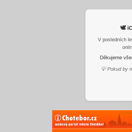
🕊️ 
V posledních le
onli
Děkujeme všem
💡 Pokud by m