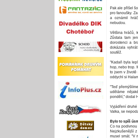
Pak ale přišel š
pro fanoušky. Za
a oznámil hrá
nebudou.
Většina hráčů, k
Zůstala tam jen 
dorostenci a br
dokázala vyhrát 
soutěž.
"Kadaň byla lepš
hop, nebo trop. M
to jsem v životě
oddychl si Hala
"Teď přemýšlíme,
uděláme nějaké
pondělí," dodal 
Vyjádření druhé
Valka, se nepoda
Bylo to spíš ús
Co na podivnou a
Nejzkušenější z 
musel smát. "V 