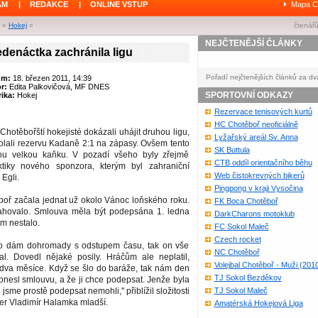
ÁM
|
REDAKCE
|
ONLINE VSTUP
Mapa C
»
Hokej
»
čtenářů
NEJČTENĚJŠÍ ČLÁNKY
denáctka zachránila ligu
Pořadí nejčtenějších článků za dv
um:
18. březen 2011, 14:39
or:
Edita Palkovičová, MF DNES
SPORTOVNÍ ODKAZY
ika:
Hokej
Rezervace tenisových kurtů
HC Chotěboř neoficiálně
otěbořští hokejisté dokázali uhájit druhou ligu,
Lyžařský areál Sv. Anna
olali rezervu Kadaně 2:1 na zápasy. Ovšem tento
SK Buttula
u velkou kaňku. V pozadí všeho byly zřejmě
CTB oddíl orientačního běhu
ktiky nového sponzora, kterým byl zahraniční
Web čistokrevných bikerů
Egli.
Pingpong v kraji Vysočina
oř začala jednat už okolo Vánoc loňského roku.
FK Boca Chotěboř
ahovalo. Smlouva měla být podepsána 1. ledna
DarkCharons motoklub
m nestalo.
FC Sokol Maleč
Czech rocket
no dám dohromady s odstupem času, tak on vše
NC Chotěboř
l. Dovedl nějaké posily. Hráčům ale neplatil,
Volejbal Chotěboř - Muži (201
 dva měsíce. Když se šlo do baráže, tak nám den
TJ Sokol Bezděkov
nesl smlouvu, a že ji chce podepsat. Jenže byla
jsme prostě podepsat nemohli," přiblížil složitosti
TJ Sokol Maleč
er Vladimír Halamka mladší.
Amatérská Hokejová Liga