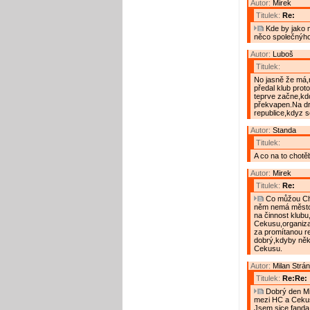
Autor:
Mirek
Titulek:
Re:
Kde by jako m
něco společnýh
Autor:
Luboš
Titulek:
No jasně že má,
předal klub prot
teprve začne,kd
překvapen.Na dr
republice,kdyz s
Autor:
Standa
Titulek:
A co na to chotě
Autor:
Mirek
Titulek:
Re:
Co můžou Cho
něm nemá město z
na činnost klubu
Cekusu,organiza
za promítanou re
dobrý,kdyby někd
Cekusu.
Autor:
Milan Strá
Titulek:
Re:Re:
Dobrý den Mi
mezi HC a Cekus
Jsem sice fanda