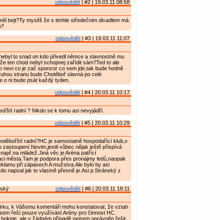
odpovědět
| #2 | 19.03.11 08:58
ěl bejt?Ty myslíš že s timhle středečnim divadlem má
o?
odpovědět
| #3 | 19.03.11 11:07
nebyl to snad on kdo přivedl němce a slavnostně mu
ože ten chod nebyl schopnej zařídit sám?Ted to ale
o nevi co je zač sponzor co sem jde,tak bude hodně
uhou stranu bude Chotěboř slavná po celé
e o ni bude psát každý tyden.
odpovědět
| #4 | 20.03.11 10:17
bořští radní ? Nikdo se k tomu asi nevyjádří.
odpovědět
| #5 | 20.03.11 10:29
těbořští radní?HC je samostatně hospodařící klub,v
astoupení.Nevim,jestli vůbec nějak ještě přispívá
,např.na mládež.Jiná věc je Aréna patřící
ci města.Tam je podpora přes pronájmy ledů,naopak
klamu při zápasech A mužstva.Ale bylo by asi
o napsal jak to vlastně přesně je.Asi p.Stránský z
nský
odpovědět
| #6 | 20.03.11 18:11
rku, k Vášemu komentáři mohu konstatovat, že vztah
em řeší pouze využívání Arény pro činnost HC.
 hokeje, ale v žádném případě nejsem oprávněn řešit