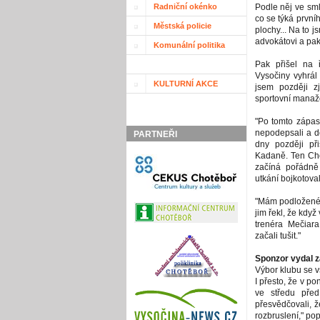
Radniční okénko
Podle něj ve sm
co se týká první
Městská policie
plochy... Na to j
advokátovi a pak
Komunální politika
Pak přišel na 
Vysočiny vyhrál
KULTURNÍ AKCE
jsem později zji
sportovní manaže
"Po tomto zápas
nepodepsali a do
PARTNEŘI
dny později př
Kadaně. Ten Cho
začíná pořádně 
utkání bojkotoval
"Mám podložené i
jim řekl, že když
trenéra Mečiara
začali tušit."
Sponzor vydal z
Výbor klubu se v
I přesto, že v po
ve středu před
přesvědčovali, ž
rozbruslení," po