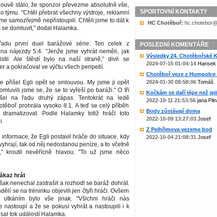
louvě stálo, že sponzor převezme absolutně vše,
SPORTOVNÍ KONTAKTY
ho týmu. "Chtěl přebrat všechny výstroje, reklamní
sme samozřejmě nepřistoupili. Chtěli jsme to dát k
HC Chotěboř:
zc.liame@rob
 se domluvit," dodal Halamka.
řadu první duel barážové série. Ten celek z
POSLEDNÍ KOMENTÁŘE
 na nájezdy 5:4. "Jenže jsme vyhrát neměli, jak
Výsledky 24. Chotěbořské Ko
stil. Ale štěstí bylo na naší straně," divil se
2024-07-15 01:04:14
Hansek
r a pokračoval ve výčtu všech peripetií.
Chotěboř veze z Humpolce b
e přišel Egli opět se smlouvou. My jsme ji opět
2024-01-30 08:58:06
Tomáš
mluvili jsme se, že se to vyřeší po baráži." O tři
Kočkám se daří lépe než jejic
išel na řadu druhý zápas. Tentokrát na ledě
2022-10-11 21:53:56
jana Piln
těboř prohrála vysoko 8:1. A teď se celý příběh
Body zůstávají doma
dramatizovat. Podle Halamky totiž hráči toto
2022-10-09 13:27:03
Josef
i.
Z Pelhřimova vezeme bod
nformace, že Egli postavil hráče do situace, kdy
2022-10-04 21:08:31
Josef
 vyhrají, tak od něj nedostanou peníze, a to včetně
," kroutil nevěřícně hlavou. "To už jsme něco
ákaz hrát
šak nenechal zastrašit a rozhodl se baráž dohrát.
ndělí se na tréninku objevili jen čtyři hráči. Ovšem
 utkáním bylo vše jinak. "Všichni hráči nás
e nastoupí a že se pokusí vyhrát a nastoupili i k
psal tok událostí Halamka.