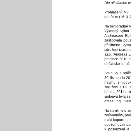
Dle oficiálního 
Prohlášení VV 
dnešním (16. 3.
Na mimořádné Va
Výkonný výbor 
Andreasem Egli
zaštiťovala pou
přislíbeno vyt
sdružení (zasto
s.r.o­. (Andreas 
prosince 2010 hr
občanské sdružen
Smlouvy s hráč
30. listopadu 20
návrhu smlouv
sdružení a HC Ch
března 2011 s t
smlouva byla se
dreas Engli, Valk
Na návrh této sm
zdůvodnění, pro
malá kapacita pr
upozorňovali pa
k posouzení a 