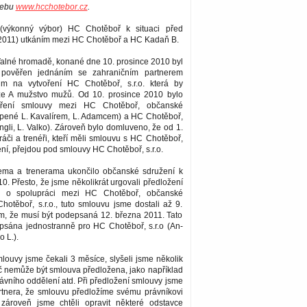
webu
www.hcchotebor.cz
.
(výkonný výbor) HC Chotěboř k situaci před
 2011) utkáním mezi HC Chotěboř a HC Kadaň B.
lné hromadě, konané dne 10. prosince 2010 byl
pověřen jednáním se zahraničním partnerem
m na vytvoření HC Chotěboř, s.r.o. která by
ze A mužstvo mužů. Od 10. prosince 2010 bylo
voření smlouvy mezi HC Chotěboř, občanské
upené L. Kavalírem, L. Adamcem) a HC Chotěboř,
Engli, L. Valko). Zároveň bylo domluveno, že od 1.
áči a trenéři, kteří měli smlouvu s HC Chotěboř,
í, přejdou pod smlouvy HC Chotěboř, s.r.o.
ema a trenerama ukončilo občanské sdružení k
10. Přesto, že jsme několikrát urgovali předložení
y o spolupráci mezi HC Chotěboř, občanské
otěboř, s.r.o., tuto smlouvu jsme dostali až 9.
ím, že musí být podepsaná 12. března 2011. Tato
psána jednostranně pro HC Chotěboř, s.r.o (An­
o L.).
louvy jsme čekali 3 měsíce, slyšeli jsme několik
č nemůže být smlouva předložena, jako například
ávního oddělení atd. Při předložení smlouvy jsme
rtnera, že smlouvu předložíme svému právníkovi
zároveň jsme chtěli opravit některé odstavce