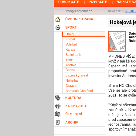
PUBLIKUJTE
|
INZERUJTE
|
NAPIŠTE N
info@ichotebor.cz
navigace: »
SPORT
ÚVODNÍ STRANA
Hokejová je
SPORT
Dat
Hokej
Aut
Fotbal
Rubr
Volejbal
Karate
Stolní tenis
MF DNES PÍŠE: Ch
Tenis
když v baráži ud
Atletika
úspěch má jedn
Šachy
prapodivné pra
Lyžařský areál
investor Andreas 
Nohejbal
S ním HC Chotěb
Ostatní
Vše se ale prot
Aeroklub Chotěboř
2011. To se ovše
KULTURA
"Když si všech
ZAJÍMAVOSTI
záměrně zdržova
ŠKOLSTVÍ
držel je v šachu
před zápasem do
ARCHIV
jednostranná. Tu 
sportovní manaž