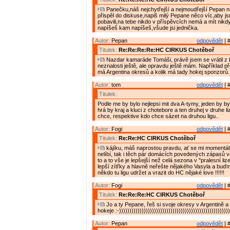
Panečku,náš nejchytřejší a nejmoudřejší Pepan n
přispěl do diskuse,napiš milý Pepane něco víc,aby j
pobavili,na tebe nikdo v příspěvcích nemá a mít nik
napíšeš kam napíšeš,všude jsi jednička.
Autor:
Pepan
odpovědět
| 
Titulek:
Re:Re:Re:Re:HC CIRKUS Chotěboř
Nazdar kamaráde Tomáši, právě jsem se vrátil z H
neznalosti ještě, ale opravdu ještě mám. Například p
má Argentina okresů a kolik má tady hokej sponzorů.
Autor:
tom
odpovědět
| 
Titulek:
Podle me by bylo nejlepsi mit dva A-tymy, jeden by 
hrá by kraj a kluci z chotebore a ten druhej v druhe li
chce, respektive kdo chce sázet na druhou ligu..
Autor:
Fogi
odpovědět
| 
Titulek:
Re:Re:HC CIRKUS Chotěboř
kájíku, máš naprostou pravdu, ať se mi momentá
nelíbí, tak i těch pár domácích povedených zápasů ve 
to a to vše je lepšejší než celá sezona v "pralesní li
lepší zítřky a hlavně neřešte nějakého Vasyla a buďm
někdo tu ligu udržet a vrazit do HC nějaké love !!!!!!
Autor:
Fogi
odpovědět
| 
Titulek:
Re:Re:Re:HC CIRKUS Chotěboř
Jo a ty Pepane, řeš si svoje okresy v Argentině a
hokeje :-))))))))))))))))))))))))))))))))))))))))))))))))))))))
Autor:
Pepan
odpovědět
| 