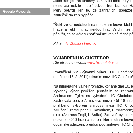
Jsem tam jen na střídavý start. A od toho, abych
ptejte asi někde jinde," odvětil třetí brankář 
který potvrdil jen to, že zahraniční sponz
Google Adwords
skutečně do kabiny přišel.
"Řekl, že se nedohodli na nějaké smlouvě. Měl t
hráče a řekl jim, ať nejdou hrát. Všichni se sv
přiblížil, co se dělo v chotěbořské kabině těsně p
Zdroj:
http://hokej.idnes.cz/...
VYJÁDŘENÍ HC CHOTĚBOŘ
Dle oficiálního webu
www.hcchotebor.cz
.
Prohlášení VV (výkonný výbor) HC Chotěboř
dnešním (16. 3. 2011) utkáním mezi HC Chotěbo
Na mimořádné Valné hromadě, konané dne 10. p
Výkonný výbor pověřen jednáním se zahrani
Andreasem Eglim na vytvoření HC Chotěboř, 
zaštiťovala pouze A mužstvo mužů. Od 10. pro
přislíbeno vytvoření smlouvy mezi HC Chot
sdružení (zastoupené L. Kavalírem, L. Adamcem
s.r.o­. (Andreas Engli, L. Valko). Zároveň bylo do
prosince 2010 hráči a trenéři, kteří měli smlou
občanské sdružení, přejdou pod smlouvy HC Chotě