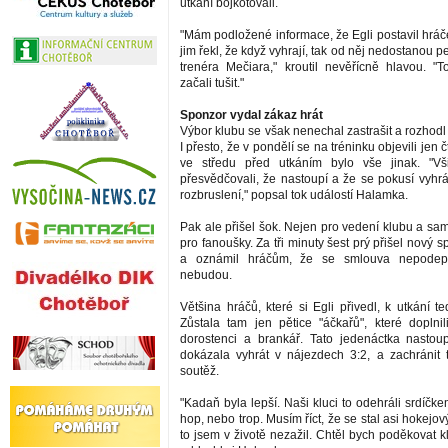
utkání bojkotovali.
"Mám podložené informace, že Egli postavil hráč
jim řekl, že když vyhrají, tak od něj nedostanou p
trenéra Mečiara," kroutil nevěřícně hlavou. 
začali tušit."
Sponzor vydal zákaz hrát
Výbor klubu se však nenechal zastrašit a rozhodl
I přesto, že v pondělí se na tréninku objevili jen 
ve středu před utkáním bylo vše jinak. "Vš
přesvědčovali, že nastoupí a že se pokusí vyhrát
rozbruslení," popsal tok událostí Halamka.
Pak ale přišel šok. Nejen pro vedení klubu a sam
pro fanoušky. Za tři minuty šest prý přišel nový 
a oznámil hráčům, že se smlouva nepodep
nebudou.
Většina hráčů, které si Egli přivedl, k utkání t
Zůstala tam jen pětice "áčkařů", které doplnili
dorostenci a brankář. Tato jedenáctka nastou
dokázala vyhrát v nájezdech 3:2, a zachránit ta
soutěž.
"Kadaň byla lepší. Naši kluci to odehráli srdíčke
hop, nebo trop. Musím říct, že se stal asi hokejov
to jsem v životě nezažil. Chtěl bych poděkovat 