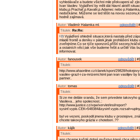
vyhledávače a budete všichni mile překvapeni až zjist
Ivan Vasilev. Vyjádření by měli dát hlavní aktéři situa
klubu,p.Prachař,p.Kavalír,p.Adamec nebo p.Halamka,
nedočkáme. Můžeme se ted těšit na novou sezonu,kt
hodně zajímavá.
Autor:
Vladimír Halamka ml.
odpovědět
| 
Titulek:
Re:Re:
Vyjádření ohledně situace,která nastala před zápa
mladé frontě a deníku v pátek,jinak prohlášení klubu u
zveřejníme.Co se týče sponzorů,příští sezony,hráč
a ostatních věcí,tak vše budeme řešit a určitě Vás 
informovat.
Autor:
fanousek
odpovědět
| #
Titulek:
http://www.ahaonline.cz/clanek/sport/29828/hokejovy
vasilev-grazl-i-za-mrizemi.html pan ivan vasilijev by by
partner..
Autor:
tomas
odpovědět
| #
Titulek:
Si ze me deláte srandu, že sem privedete takovyho g
Vasileva... jeho spolecnost..:
http://www.justice.cz/xqw/xervlet/insl/report?
sysinf.vypis.CEK=548384&sysinf.vypis.rozsah=up
byl ve vezeni, poskodil jmena klubu v prostejove, zná
chcete takovyho grázla v chotebori..??
Autor:
kájík
odpovědět
| #1
Titulek:
ano chceme.každé dobré mužstvo které chce něco 