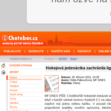
PUBLIKUJTE
|
INZERUJTE
|
NAPIŠTE NÁM
|
REDAKCE
|
ONLINE 
info@ichotebor.cz
navigace: »
SPORT
»
Hokej
»
ÚVODNÍ STRANA
Hokejová jedenáctka zachránila li
SPORT
Datum:
18. březen 2011, 14:39
Hokej
Autor:
Edita Palkovičová, MF DNES
Fotbal
Rubrika:
Hokej
Volejbal
Karate
Stolní tenis
MF DNES PÍŠE: Chotěbořští hokejisté dokázali uh
Tenis
když v baráži udolali rezervu Kadaně 2:1 na záp
Atletika
úspěch má jednu velkou kaňku. V pozadí vš
Šachy
prapodivné praktiky nového sponzora, kterým