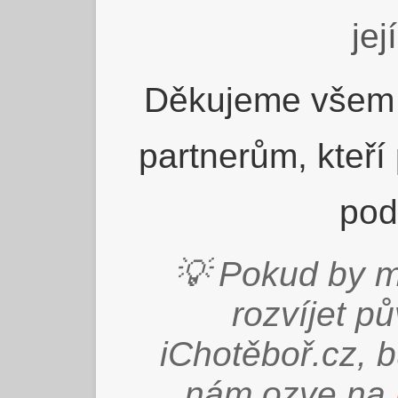
jej
Děkujeme všem 
partnerům, kteří
pod
💡 Pokud by m
rozvíjet p
iChotěboř.cz, 
nám ozve na