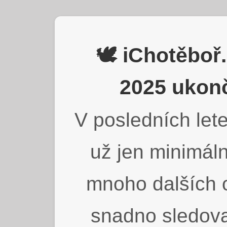
🕊️ iChotěbo
2025 ukonč
V posledních lete
už jen minimáln
mnoho dalších o
snadno sledova