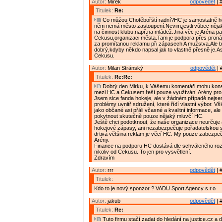
Autor:
Mirek
odpovědět
| 
Titulek:
Re:
Co můžou Chotěbořští radní?HC je samostatně ho
něm nemá město zastoupení.Nevim,jestli vůbec nějak
na činnost klubu,např.na mládež.Jiná věc je Aréna pat
Cekusu,organizaci města.Tam je podpora přes pron
za promítanou reklamu při zápasech A mužstva.Ale b
dobrý,kdyby někdo napsal jak to vlastně přesně je.As
Cekusu.
Autor:
Milan Stránský
odpovědět
| 
Titulek:
Re:Re:
Dobrý den Mirku, k Vášemu komentáři mohu konst
mezi HC a Cekusem řeší pouze využívání Arény pro
Jsem sice fanda hokeje, ale v žádném případě nejse
problémy uvnitř sdružení, které řídí vlastní výbor. V
jako občané asi přáli včasné a kvalitní informace, al
pokytnout skutečně pouze nějaký mluvčí HC.
Ještě chci podotknout, že naše organizace neurčuje 
hokejové zápasy, ani nezabezpečuje pořadatelskou 
drtivá většina reklam je věcí HC. My pouze zabezp
Arény.
Finance na podporu HC dostává dle schváleného ro
nikoliv od Cekusu. To jen pro vysvětlení.
Zdravím
Autor:
rrr
odpovědět
| 
Titulek:
Kdo to je nový sponzor ? VADU Sport Agency s.r.o
Autor:
jakub
odpovědět
| 
Titulek:
Re:
Tuto firmu stačí zadat do hledání na justice.cz a 