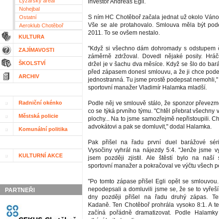
Lyžařský areál
investor Andreas Egli.
Nohejbal
S ním HC Chotěboř začala jednat už okolo Váno
Ostatní
Vše se ale protahovalo. Smlouva měla být pod
Aeroklub Chotěboř
2011. To se ovšem nestalo.
KULTURA
"Když si všechno dám dohromady s odstupem č
ZAJÍMAVOSTI
záměrně zdržoval. Dovedl nějaké posily. Hráč
ŠKOLSTVÍ
držel je v šachu dva měsíce. Když se šlo do bar
před zápasem donesl smlouvu, a že ji chce pode
ARCHIV
jednostranná. Tu jsme prostě podepsat nemohli," př
sportovní manažer Vladimír Halamka mladší.
Radniční okénko
Podle něj ve smlouvě stálo, že sponzor převezm
co se týká prvního týmu. "Chtěl přebrat všechny v
Městská policie
plochy... Na to jsme samozřejmě nepřistoupili. Cht
advokátovi a pak se domluvit," dodal Halamka.
Komunální politika
Pak přišel na řadu první duel barážové sér
Vysočiny vyhrál na nájezdy 5:4. "Jenže jsme vy
KULTURNÍ AKCE
jsem později zjistil. Ale štěstí bylo na naší s
sportovní manažer a pokračoval ve výčtu všech per
"Po tomto zápase přišel Egli opět se smlouvou.
nepodepsali a domluvili jsme se, že se to vyřeší 
PARTNEŘI
dny později přišel na řadu druhý zápas. Te
Kadaně. Ten Chotěboř prohrála vysoko 8:1. A te
začíná pořádně dramatizovat. Podle Halamky t