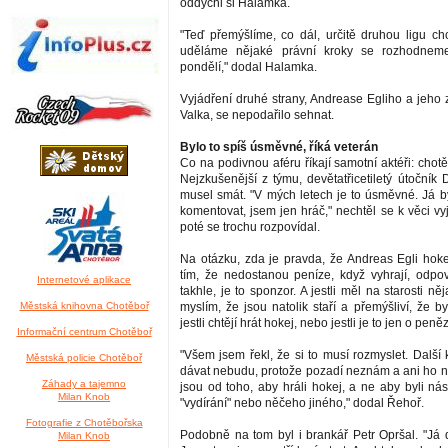
oddychl si Halamka.
"Teď přemýšlíme, co dál, určitě druhou ligu chc
uděláme nějaké právní kroky se rozhodneme
pondělí," dodal Halamka.
Vyjádření druhé strany, Andrease Egliho a jeho
Valka, se nepodařilo sehnat.
Bylo to spíš úsměvné, říká veterán
Co na podivnou aféru říkají samotní aktéři: chotě
Nejzkušenější z týmu, devětatřicetiletý útočník
musel smát. "V mých letech je to úsměvné. Já b
komentovat, jsem jen hráč," nechtěl se k věci v
poté se trochu rozpovídal.
Na otázku, zda je pravda, že Andreas Egli hokej
tím, že nedostanou peníze, když vyhrají, odpo
Internetové aplikace
takhle, je to sponzor. A jestli měl na starosti ně
Městská knihovna Chotěboř
myslím, že jsou natolik staří a přemýšliví, že by
jestli chtějí hrát hokej, nebo jestli je to jen o peněz
Informační centrum Chotěboř
"Všem jsem řekl, že si to musí rozmyslet. Další
Městská policie Chotěboř
dávat nebudu, protože pozadí neznám a ani ho ne
Záhady a tajemno
jsou od toho, aby hráli hokej, a ne aby byli ná
Milan Knob
"vydírání" nebo něčeho jiného," dodal Řehoř.
Fotografie z Chotěbořska
Podobně na tom byl i brankář Petr Opršal. "Já 
Milan Knob