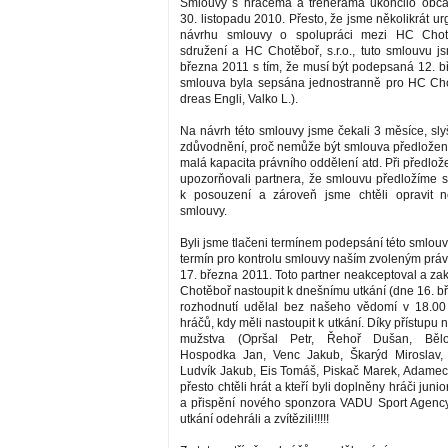
Smlouvy s hráčema a trenerama ukončilo obča
30. listopadu 2010. Přesto, že jsme několikrát ur
návrhu smlouvy o spolupráci mezi HC Chot
sdružení a HC Chotěboř, s.r.o., tuto smlouvu js
března 2011 s tím, že musí být podepsaná 12. b
smlouva byla sepsána jednostranně pro HC Chot
dreas Engli, Valko L.).
Na návrh této smlouvy jsme čekali 3 měsíce, sly
zdůvodnění, proč nemůže být smlouva předložena
malá kapacita právního oddělení atd. Při předlo
upozorňovali partnera, že smlouvu předložíme 
k posouzení a zároveň jsme chtěli opravit n
smlouvy.
Byli jsme tlačeni termínem podepsání této smlouvy
termín pro kontrolu smlouvy naším zvoleným práv
17. března 2011. Toto partner neakceptoval a z
Chotěboř nastoupit k dnešnímu utkání (dne 16. b
rozhodnutí udělal bez našeho vědomí v 18.00
hráčů, kdy měli nastoupit k utkání. Díky přístupu 
mužstva (Opršal Petr, Řehoř Dušan, Bělo
Hospodka Jan, Venc Jakub, Škarýd Miroslav,
Ludvík Jakub, Eis Tomáš, Piskač Marek, Adamec J
přesto chtěli hrát a kteří byli doplněny hráči jun
a přispění nového sponzora VADU Sport Agency .
utkání odehráli a zvítězili!!!!!