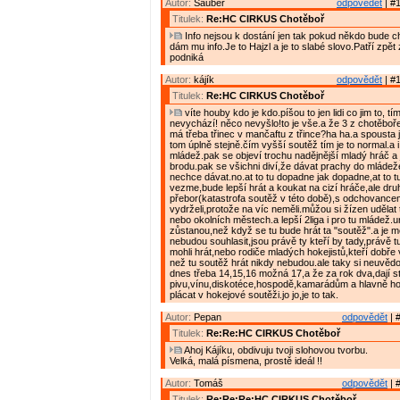
Autor:
Sauber
odpovědět
| #1
Titulek:
Re:HC CIRKUS Chotěboř
Info nejsou k dostání jen tak pokud někdo bude chtí
dám mu info.Je to Hajzl a je to slabé slovo.Patří zpět 
podniká
Autor:
kájík
odpovědět
| #1
Titulek:
Re:HC CIRKUS Chotěboř
víte houby kdo je kdo.píšou to jen lidi co jim to, tí
nevychází! něco nevyšlo!to je vše.a že 3 z chotěboře?
má třeba třinec v mančaftu z třince?ha ha.a spousta j
tom úplně stejně.čím vyšší soutěž tím je to normal.a i
mládež.pak se objeví trochu nadějnější mladý hráč a j
brodu.pak se všichni diví,že dávat prachy do mláde
nechce dávat.no.at to tu dopadne jak dopadne,at to 
vezme,bude lepší hrát a koukat na cizí hráče,ale dru
přebor(katastrofa soutěž v této době),s odchovancem
vydrželi,protože na víc neměli.můžou si žízen udělat
nebo okolních městech.a lepší 2liga i pro tu mládež.ur
zůstanou,než když se tu bude hrát ta "soutěž".a je m
nebudou souhlasit,jsou právě ty kteří by tady,právě 
mohli hrát,nebo rodiče mladých hokejistů,kteří dobře 
než tu soutěž hrát nikdy nebudou.ale taky si neuvědom
dnes třeba 14,15,16 možná 17,a že za rok dva,dají s
pivu,vínu,diskotéce,hospodě,kamarádům a hlavně h
plácat v hokejové soutěži.jo jo,je to tak.
Autor:
Pepan
odpovědět
| 
Titulek:
Re:Re:HC CIRKUS Chotěboř
Ahoj Kájíku, obdivuju tvoji slohovou tvorbu.
Velká, malá písmena, prostě ideál !!
Autor:
Tomáš
odpovědět
| 
Titulek:
Re:Re:Re:HC CIRKUS Chotěboř