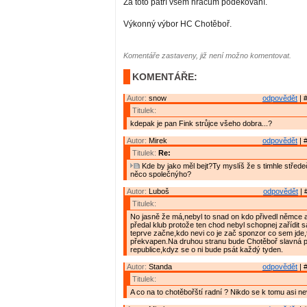
Za toto patří všem hráčům poděkování.
Výkonný výbor HC Chotěboř.
Komentáře zastaveny, již není možno komentovat.
KOMENTÁŘE:
Autor:
snow
odpovědět
| 
Titulek:
kdepak je pan Fink strůjce všeho dobra...?
Autor:
Mirek
odpovědět
| 
Titulek:
Re:
Kde by jako měl bejt?Ty myslíš že s timhle střed
něco společnýho?
Autor:
Luboš
odpovědět
| 
Titulek:
No jasně že má,nebyl to snad on kdo přivedl němce 
předal klub protože ten chod nebyl schopnej zařídit 
teprve začne,kdo nevi co je zač sponzor co sem jde
překvapen.Na druhou stranu bude Chotěboř slavná p
republice,kdyz se o ni bude psát každý tyden.
Autor:
Standa
odpovědět
| 
Titulek:
A co na to chotěbořští radní ? Nikdo se k tomu asi ne