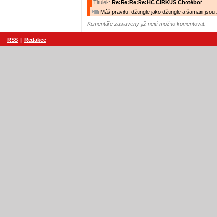
Titulek:
Re:Re:Re:Re:HC CIRKUS Chotěboř
Máš pravdu, džungle jako džungle a šamani jsou z
Komentáře zastaveny, již není možno komentovat.
RSS
|
Redakce