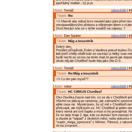
ppořádný mafián.:-))) jo jo
Autor:
Tomáš
odpovědět
| #1
Titulek:
Re:
Hlavně aby odtud brzo neutekl jako páni před nim
mezipanelákovýho přeboru a některejm lidem o ni jde
život.Nesází ono se v týhle soutěži na zápasy..?
Autor:
Dan Sauber
odpovědět
| #1
Titulek:
Mág a kouzelník
Dobrý den,
Posílám příspěvek.Znám p.Vasileva pokud budou číst
lidé,kteří chtějí vědět kde se nachází p.Velký Ivan 
bydlí necht se ozvou na tento mail.Je jasné jak dopa
okolo něj,ale Chotěboř bude bita jako žito.D.S.
Autor:
Tomáš
odpovědět
| #1
Titulek:
Re:Mág a kouzelník
Co tim pán myslí??
Autor:
robot
odpovědět
| #1
Titulek:
HC CIRKUS Chotěboř
Oko člověka žasne nad tím, co se dá v Chotěboři ješt
Všichni se plácaj po ramenou, jak zahraniční sponzo
ejhle zase nic. Myslel jsem, že už mě v Chotěboři n
překvapit, ale mýlil jsem se. HC Chotěboř je jeden ob
který nemá ani své šapito a musi si ho pronajímat. Nejv
že se tady hraje 2. liga, kde za domácí tým nastopí 
a zbytek je "odpad" z okolních měst, nebo dokonce n
"super_mega_sponzora" z Němec. Pánové, z takové
mi na zvracení...