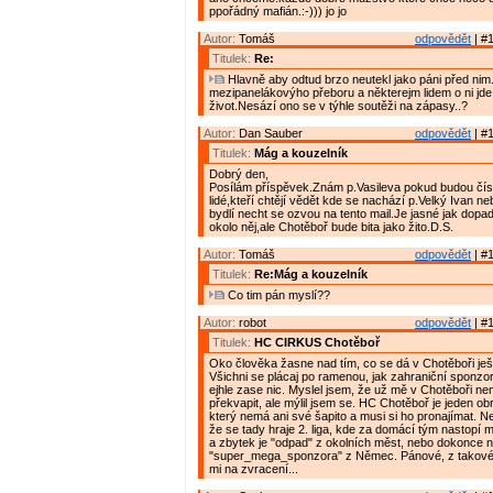
ppořádný mafián.:-))) jo jo
Autor:
Tomáš
odpovědět
| #1
Titulek:
Re:
Hlavně aby odtud brzo neutekl jako páni před nim
mezipanelákovýho přeboru a některejm lidem o ni jde
život.Nesází ono se v týhle soutěži na zápasy..?
Autor:
Dan Sauber
odpovědět
| #1
Titulek:
Mág a kouzelník
Dobrý den,
Posílám příspěvek.Znám p.Vasileva pokud budou číst
lidé,kteří chtějí vědět kde se nachází p.Velký Ivan 
bydlí necht se ozvou na tento mail.Je jasné jak dopa
okolo něj,ale Chotěboř bude bita jako žito.D.S.
Autor:
Tomáš
odpovědět
| #1
Titulek:
Re:Mág a kouzelník
Co tim pán myslí??
Autor:
robot
odpovědět
| #1
Titulek:
HC CIRKUS Chotěboř
Oko člověka žasne nad tím, co se dá v Chotěboři ješt
Všichni se plácaj po ramenou, jak zahraniční sponzo
ejhle zase nic. Myslel jsem, že už mě v Chotěboři n
překvapit, ale mýlil jsem se. HC Chotěboř je jeden ob
který nemá ani své šapito a musi si ho pronajímat. Nejv
že se tady hraje 2. liga, kde za domácí tým nastopí 
a zbytek je "odpad" z okolních měst, nebo dokonce n
"super_mega_sponzora" z Němec. Pánové, z takové
mi na zvracení...