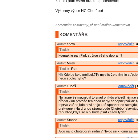
Za toto patří všem hráčům poděkování.
Výkonný výbor HC Chotěboř.
Komentáře zastaveny, již není možno komentovat.
KOMENTÁŘE:
Autor:
snow
odpovědět
| 
Titulek:
kdepak je pan Fink strůjce všeho dobra...?
Autor:
Mirek
odpovědět
| 
Titulek:
Re:
Kde by jako měl bejt?Ty myslíš že s timhle střed
něco společnýho?
Autor:
Luboš
odpovědět
| 
Titulek:
No jasně že má,nebyl to snad on kdo přivedl němce 
předal klub protože ten chod nebyl schopnej zařídit 
teprve začne,kdo nevi co je zač sponzor co sem jde
překvapen.Na druhou stranu bude Chotěboř slavná p
republice,kdyz se o ni bude psát každý tyden.
Autor:
Standa
odpovědět
| 
Titulek:
A co na to chotěbořští radní ? Nikdo se k tomu asi ne