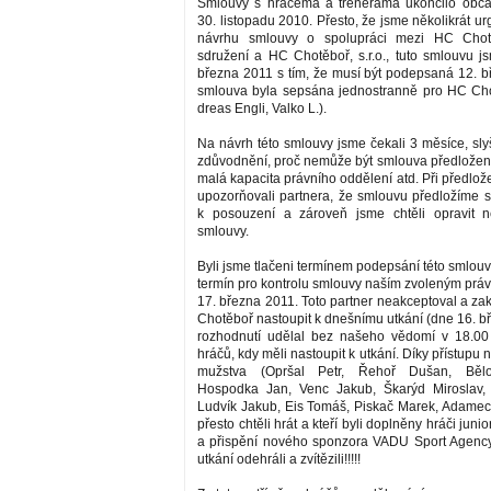
Smlouvy s hráčema a trenerama ukončilo obča
30. listopadu 2010. Přesto, že jsme několikrát ur
návrhu smlouvy o spolupráci mezi HC Chot
sdružení a HC Chotěboř, s.r.o., tuto smlouvu js
března 2011 s tím, že musí být podepsaná 12. b
smlouva byla sepsána jednostranně pro HC Chot
dreas Engli, Valko L.).
Na návrh této smlouvy jsme čekali 3 měsíce, sly
zdůvodnění, proč nemůže být smlouva předložena
malá kapacita právního oddělení atd. Při předlo
upozorňovali partnera, že smlouvu předložíme 
k posouzení a zároveň jsme chtěli opravit n
smlouvy.
Byli jsme tlačeni termínem podepsání této smlouvy
termín pro kontrolu smlouvy naším zvoleným práv
17. března 2011. Toto partner neakceptoval a z
Chotěboř nastoupit k dnešnímu utkání (dne 16. b
rozhodnutí udělal bez našeho vědomí v 18.00
hráčů, kdy měli nastoupit k utkání. Díky přístupu 
mužstva (Opršal Petr, Řehoř Dušan, Bělo
Hospodka Jan, Venc Jakub, Škarýd Miroslav,
Ludvík Jakub, Eis Tomáš, Piskač Marek, Adamec J
přesto chtěli hrát a kteří byli doplněny hráči jun
a přispění nového sponzora VADU Sport Agency .
utkání odehráli a zvítězili!!!!!