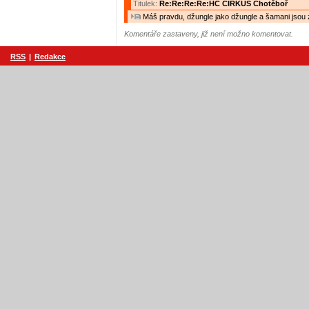
Titulek:
Re:Re:Re:Re:HC CIRKUS Chotěboř
Máš pravdu, džungle jako džungle a šamani jsou z
Komentáře zastaveny, již není možno komentovat.
RSS
|
Redakce