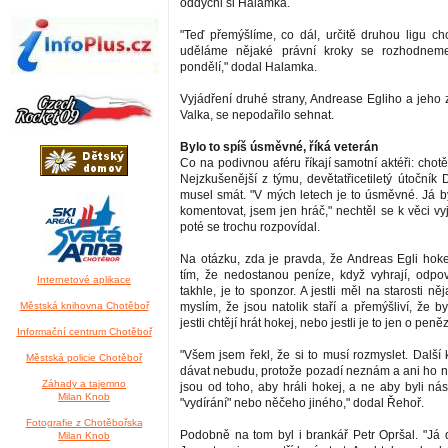
oddychl si Halamka.
"Teď přemýšlíme, co dál, určitě druhou ligu chc
uděláme nějaké právní kroky se rozhodneme
pondělí," dodal Halamka.
Vyjádření druhé strany, Andrease Egliho a jeho
Valka, se nepodařilo sehnat.
Bylo to spíš úsměvné, říká veterán
Co na podivnou aféru říkají samotní aktéři: chotě
Nejzkušenější z týmu, devětatřicetiletý útočník
musel smát. "V mých letech je to úsměvné. Já b
komentovat, jsem jen hráč," nechtěl se k věci v
poté se trochu rozpovídal.
Na otázku, zda je pravda, že Andreas Egli hokej
tím, že nedostanou peníze, když vyhrají, odpo
Internetové aplikace
takhle, je to sponzor. A jestli měl na starosti ně
Městská knihovna Chotěboř
myslím, že jsou natolik staří a přemýšliví, že by
jestli chtějí hrát hokej, nebo jestli je to jen o peněz
Informační centrum Chotěboř
"Všem jsem řekl, že si to musí rozmyslet. Další
Městská policie Chotěboř
dávat nebudu, protože pozadí neznám a ani ho ne
Záhady a tajemno
jsou od toho, aby hráli hokej, a ne aby byli ná
Milan Knob
"vydírání" nebo něčeho jiného," dodal Řehoř.
Fotografie z Chotěbořska
Podobně na tom byl i brankář Petr Opršal. "Já 
Milan Knob