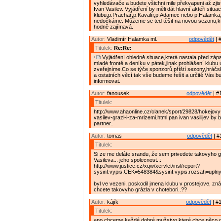
vyhledávače a budete všichni mile překvapeni až zjist
Ivan Vasilev. Vyjádření by měli dát hlavní aktéři situa
klubu,p.Prachař,p.Kavalír,p.Adamec nebo p.Halamka,
nedočkáme. Můžeme se ted těšit na novou sezonu,kt
hodně zajímavá.
Autor:
Vladimír Halamka ml.
odpovědět
| 
Titulek:
Re:Re:
Vyjádření ohledně situace,která nastala před zápa
mladé frontě a deníku v pátek,jinak prohlášení klubu u
zveřejníme.Co se týče sponzorů,příští sezony,hráč
a ostatních věcí,tak vše budeme řešit a určitě Vás 
informovat.
Autor:
fanousek
odpovědět
| #
Titulek:
http://www.ahaonline.cz/clanek/sport/29828/hokejovy
vasilev-grazl-i-za-mrizemi.html pan ivan vasilijev by by
partner..
Autor:
tomas
odpovědět
| #
Titulek:
Si ze me deláte srandu, že sem privedete takovyho g
Vasileva... jeho spolecnost..:
http://www.justice.cz/xqw/xervlet/insl/report?
sysinf.vypis.CEK=548384&sysinf.vypis.rozsah=up
byl ve vezeni, poskodil jmena klubu v prostejove, zná
chcete takovyho grázla v chotebori..??
Autor:
kájík
odpovědět
| #1
Titulek:
ano chceme.každé dobré mužstvo které chce něco 