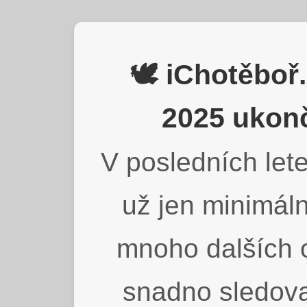
🕊️ iChotěbo
2025 ukonč
V posledních lete
už jen minimáln
mnoho dalších o
snadno sledova