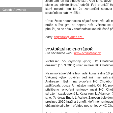
Jsem tam jen na střídavý start. A od toho, abych
ptejte asi někde jinde," odvětil třetí brankář 
který potvrdil jen to, že zahraniční sponz
Google Adwords
skutečně do kabiny přišel.
"Řekl, že se nedohodli na nějaké smlouvě. Měl t
hráče a řekl jim, ať nejdou hrát. Všichni se sv
přiblížil, co se dělo v chotěbořské kabině těsně p
Zdroj:
http://hokej.idnes.cz/...
VYJÁDŘENÍ HC CHOTĚBOŘ
Dle oficiálního webu
www.hcchotebor.cz
.
Prohlášení VV (výkonný výbor) HC Chotěboř
dnešním (16. 3. 2011) utkáním mezi HC Chotěbo
Na mimořádné Valné hromadě, konané dne 10. p
Výkonný výbor pověřen jednáním se zahrani
Andreasem Eglim na vytvoření HC Chotěboř, 
zaštiťovala pouze A mužstvo mužů. Od 10. pro
přislíbeno vytvoření smlouvy mezi HC Chot
sdružení (zastoupené L. Kavalírem, L. Adamcem
s.r.o­. (Andreas Engli, L. Valko). Zároveň bylo do
prosince 2010 hráči a trenéři, kteří měli smlou
občanské sdružení, přejdou pod smlouvy HC Chotě