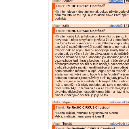
Autor:
Sauber
odpovědět
| #1
Titulek:
Re:HC CIRKUS Chotěboř
Info nejsou k dostání jen tak pokud někdo bude chtí
dám mu info.Je to Hajzl a je to slabé slovo.Patří zpět 
podniká
Autor:
kájík
odpovědět
| #1
Titulek:
Re:HC CIRKUS Chotěboř
víte houby kdo je kdo.píšou to jen lidi co jim to, tí
nevychází! něco nevyšlo!to je vše.a že 3 z chotěboře?
má třeba třinec v mančaftu z třince?ha ha.a spousta j
tom úplně stejně.čím vyšší soutěž tím je to normal.a i
mládež.pak se objeví trochu nadějnější mladý hráč a j
brodu.pak se všichni diví,že dávat prachy do mláde
nechce dávat.no.at to tu dopadne jak dopadne,at to 
vezme,bude lepší hrát a koukat na cizí hráče,ale dru
přebor(katastrofa soutěž v této době),s odchovancem
vydrželi,protože na víc neměli.můžou si žízen udělat
nebo okolních městech.a lepší 2liga i pro tu mládež.ur
zůstanou,než když se tu bude hrát ta "soutěž".a je m
nebudou souhlasit,jsou právě ty kteří by tady,právě 
mohli hrát,nebo rodiče mladých hokejistů,kteří dobře 
než tu soutěž hrát nikdy nebudou.ale taky si neuvědom
dnes třeba 14,15,16 možná 17,a že za rok dva,dají s
pivu,vínu,diskotéce,hospodě,kamarádům a hlavně h
plácat v hokejové soutěži.jo jo,je to tak.
Autor:
Pepan
odpovědět
| 
Titulek:
Re:Re:HC CIRKUS Chotěboř
Ahoj Kájíku, obdivuju tvoji slohovou tvorbu.
Velká, malá písmena, prostě ideál !!
Autor:
Tomáš
odpovědět
| 
Titulek:
Re:Re:Re:HC CIRKUS Chotěboř