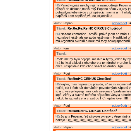
Panečku,náš nejchytřejší a nejmoudřejší Pepan n
přispěl do diskuse,napiš milý Pepane něco víc,aby j
pobavili,na tebe nikdo v příspěvcích nemá a mít nik
napíšeš kam napíšeš,všude jsi jednička.
Autor:
Pepan
odpovědět
| 
Titulek:
Re:Re:Re:Re:HC CIRKUS Chotěboř
Nazdar kamaráde Tomáši, právě jsem se vrátil z H
neznalosti ještě, ale opravdu ještě mám. Například p
má Argentina okresů a kolik má tady hokej sponzorů.
Autor:
tom
odpovědět
| 
Titulek:
Podle me by bylo nejlepsi mit dva A-tymy, jeden by 
hrá by kraj a kluci z chotebore a ten druhej v druhe li
chce, respektive kdo chce sázet na druhou ligu..
Autor:
Fogi
odpovědět
| 
Titulek:
Re:Re:HC CIRKUS Chotěboř
kájíku, máš naprostou pravdu, ať se mi momentá
nelíbí, tak i těch pár domácích povedených zápasů ve 
to a to vše je lepšejší než celá sezona v "pralesní li
lepší zítřky a hlavně neřešte nějakého Vasyla a buďm
někdo tu ligu udržet a vrazit do HC nějaké love !!!!!!
Autor:
Fogi
odpovědět
| 
Titulek:
Re:Re:Re:HC CIRKUS Chotěboř
Jo a ty Pepane, řeš si svoje okresy v Argentině a
hokeje :-))))))))))))))))))))))))))))))))))))))))))))))))))))))
Autor:
Pepan
odpovědět
| 