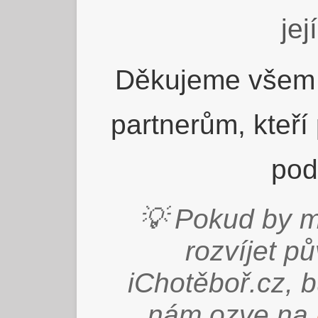
jej
Děkujeme všem 
partnerům, kteří
pod
💡 Pokud by m
rozvíjet p
iChotěboř.cz, 
nám ozve na