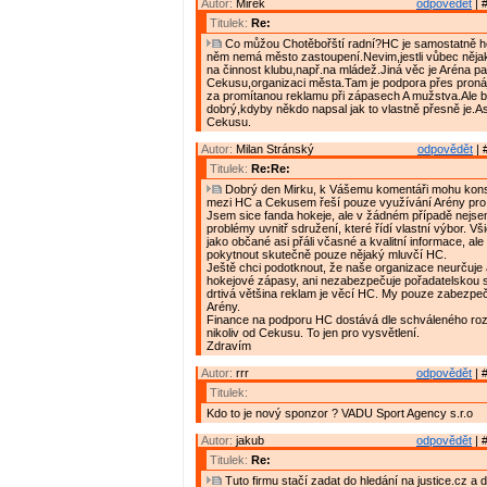
Autor:
Mirek
odpovědět
| 
Titulek:
Re:
Co můžou Chotěbořští radní?HC je samostatně ho
něm nemá město zastoupení.Nevim,jestli vůbec nějak
na činnost klubu,např.na mládež.Jiná věc je Aréna pat
Cekusu,organizaci města.Tam je podpora přes pron
za promítanou reklamu při zápasech A mužstva.Ale b
dobrý,kdyby někdo napsal jak to vlastně přesně je.As
Cekusu.
Autor:
Milan Stránský
odpovědět
| 
Titulek:
Re:Re:
Dobrý den Mirku, k Vášemu komentáři mohu konst
mezi HC a Cekusem řeší pouze využívání Arény pro
Jsem sice fanda hokeje, ale v žádném případě nejse
problémy uvnitř sdružení, které řídí vlastní výbor. V
jako občané asi přáli včasné a kvalitní informace, al
pokytnout skutečně pouze nějaký mluvčí HC.
Ještě chci podotknout, že naše organizace neurčuje 
hokejové zápasy, ani nezabezpečuje pořadatelskou 
drtivá většina reklam je věcí HC. My pouze zabezp
Arény.
Finance na podporu HC dostává dle schváleného ro
nikoliv od Cekusu. To jen pro vysvětlení.
Zdravím
Autor:
rrr
odpovědět
| 
Titulek:
Kdo to je nový sponzor ? VADU Sport Agency s.r.o
Autor:
jakub
odpovědět
| 
Titulek:
Re:
Tuto firmu stačí zadat do hledání na justice.cz a 