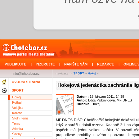
PUBLIKUJTE
|
INZERUJTE
|
NAPIŠTE NÁM
|
REDAKCE
|
ONLINE 
info@ichotebor.cz
navigace: »
SPORT
»
Hokej
»
ÚVODNÍ STRANA
Hokejová jedenáctka zachránila li
SPORT
Datum:
18. březen 2011, 14:39
Hokej
Autor:
Edita Palkovičová, MF DNES
Fotbal
Rubrika:
Hokej
Volejbal
Karate
Stolní tenis
MF DNES PÍŠE: Chotěbořští hokejisté dokázali uh
Tenis
když v baráži udolali rezervu Kadaně 2:1 na záp
Atletika
úspěch má jednu velkou kaňku. V pozadí vš
Šachy
prapodivné praktiky nového sponzora, kterým