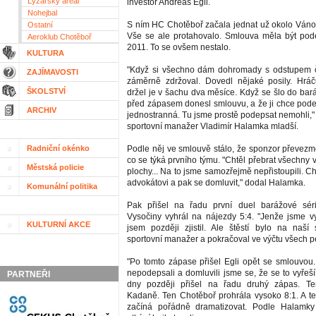
Lyžařský areál
investor Andreas Egli.
Nohejbal
S ním HC Chotěboř začala jednat už okolo Váno
Ostatní
Vše se ale protahovalo. Smlouva měla být pod
Aeroklub Chotěboř
2011. To se ovšem nestalo.
KULTURA
"Když si všechno dám dohromady s odstupem č
ZAJÍMAVOSTI
záměrně zdržoval. Dovedl nějaké posily. Hráč
ŠKOLSTVÍ
držel je v šachu dva měsíce. Když se šlo do bar
před zápasem donesl smlouvu, a že ji chce pode
ARCHIV
jednostranná. Tu jsme prostě podepsat nemohli," př
sportovní manažer Vladimír Halamka mladší.
Radniční okénko
Podle něj ve smlouvě stálo, že sponzor převezm
co se týká prvního týmu. "Chtěl přebrat všechny v
Městská policie
plochy... Na to jsme samozřejmě nepřistoupili. Cht
advokátovi a pak se domluvit," dodal Halamka.
Komunální politika
Pak přišel na řadu první duel barážové sér
Vysočiny vyhrál na nájezdy 5:4. "Jenže jsme vy
KULTURNÍ AKCE
jsem později zjistil. Ale štěstí bylo na naší s
sportovní manažer a pokračoval ve výčtu všech per
"Po tomto zápase přišel Egli opět se smlouvou.
nepodepsali a domluvili jsme se, že se to vyřeší 
PARTNEŘI
dny později přišel na řadu druhý zápas. Te
Kadaně. Ten Chotěboř prohrála vysoko 8:1. A te
začíná pořádně dramatizovat. Podle Halamky t