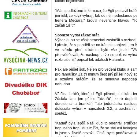
utkání bojkotovali.
"Mám podložené informace, že Egli postavil hráč
jim řekl, že když vyhrají, tak od něj nedostanou p
trenéra Mečiara," kroutil nevěřícně hlavou. 
začali tušit."
Sponzor vydal zákaz hrát
Výbor klubu se však nenechal zastrašit a rozhodl
I přesto, že v pondělí se na tréninku objevili jen 
ve středu před utkáním bylo vše jinak. "Vš
přesvědčovali, že nastoupí a že se pokusí vyhrát
rozbruslení," popsal tok událostí Halamka.
Pak ale přišel šok. Nejen pro vedení klubu a sam
pro fanoušky. Za tři minuty šest prý přišel nový 
a oznámil hráčům, že se smlouva nepodep
nebudou.
Většina hráčů, které si Egli přivedl, k utkání t
Zůstala tam jen pětice "áčkařů", které doplnili
dorostenci a brankář. Tato jedenáctka nastou
dokázala vyhrát v nájezdech 3:2, a zachránit ta
soutěž.
"Kadaň byla lepší. Naši kluci to odehráli srdíčke
hop, nebo trop. Musím říct, že se stal asi hokejov
to jsem v životě nezažil. Chtěl bych poděkovat 