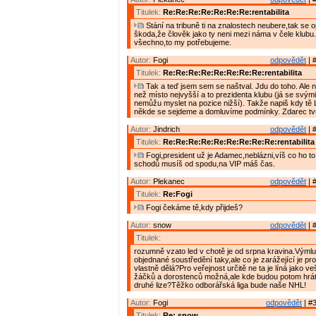
Titulek:
Re:Re:Re:Re:Re:Re:Re:rentabilita
Stání na tribuně ti na znalostech neubere,tak se o
škoda,že člověk jako ty neni mezi náma v čele klub
všechno,to my potřebujeme.
Autor:
Fogi
odpovědět
| 
Titulek:
Re:Re:Re:Re:Re:Re:Re:Re:rentabilita
Tak a teď jsem sem se naštval. Jdu do toho. Ale n
než místo nejvyšší a to prezidenta klubu (já se svým
nemůžu myslet na pozice nižší). Takže napiš kdy tě 
někde se sejdeme a domluvíme podmínky. Zdarec 
Autor:
Jindrich
odpovědět
| 
Titulek:
Re:Re:Re:Re:Re:Re:Re:Re:Re:rentabilita
Fogi,president už je Adamec,neblázni,víš co ho to 
schodů musíš od spodu,na VIP máš čas.
Autor:
Plekanec
odpovědět
| 
Titulek:
Re:Fogi
Fogi čekáme tě,kdy přijdeš?
Autor:
snow
odpovědět
| 
Titulek:
rozumně vzato led v chotě je od srpna kravina.Výmlu
objednané soustředění taky,ale co je zarážející je pr
vlastně dělá?Pro veřejnost určitě ne ta je líná jako v
žáčků a dorostenců možná,ale kde budou potom hrá
druhé lize?Těžko odborářská liga bude naše NHL!
Autor:
Fogi
odpovědět
| #3
Titulek:
Re: snow