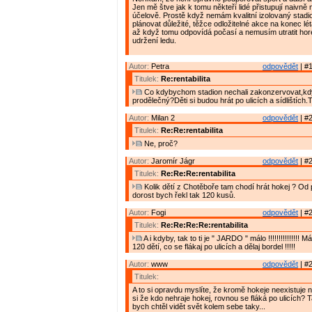
Jen mě štve jak k tomu někteří lidé přistupují naivn
účelově. Prostě když nemám kvalitní izolovaný stadi
plánovat důležité, těžce odložitelné akce na konec lé
až když tomu odpovídá počasí a nemusím utratit hor
udržení ledu.
Autor:
Petra
odpovědět
| #1
Titulek:
Re:rentabilita
Co kdybychom stadion nechali zakonzervovat,když
prodělečný?Děti si budou hrát po ulicích a sídlištích.
Autor:
Milan 2
odpovědět
| #2
Titulek:
Re:Re:rentabilita
Ne, proč?
Autor:
Jaromír Jágr
odpovědět
| #2
Titulek:
Re:Re:Re:rentabilita
Kolik dětí z Chotěboře tam chodí hrát hokej ? Od
dorost bych řekl tak 120 kusů.
Autor:
Fogi
odpovědět
| #2
Titulek:
Re:Re:Re:Re:rentabilita
A i kdyby, tak to ti je " JARDO " málo !!!!!!!!!!!!!!! M
120 dětí, co se flákaj po ulicích a dělaj bordel !!!!!
Autor:
www
odpovědět
| #2
Titulek:
A to si opravdu myslíte, že kromě hokeje neexistuje n
si že kdo nehraje hokej, rovnou se fláká po ulicích?
bych chtěl vidět svět kolem sebe taky...