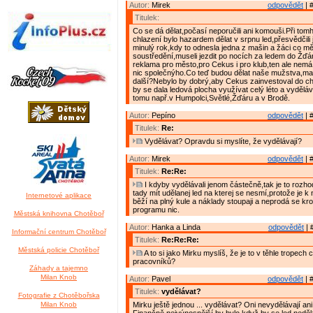
Autor:
Mirek
odpovědět
| 
Titulek:
Co se dá dělat,počasí neporučili ani komouši.Při tom
chlazení bylo hazardem dělat v srpnu led,přesvědčili
minulý rok,kdy to odnesla jedna z mašin a žáci co m
soustředění,museli jezdit po nocích za ledem do Žďá
reklama pro město,pro Cekus i pro klub,ten ale nemá
nic společnýho.Co teď budou dělat naše mužstva,ma
další?Nebylo by dobrý,aby Cekus zainvestoval do ch
by se dala ledová plocha využívat celý léto a vyděláva
tomu např.v Humpolci,Světlé,Žďáru a v Brodě.
Autor:
Pepíno
odpovědět
| 
Titulek:
Re:
Vydělávat? Opravdu si myslíte, že vydělávají?
Autor:
Mirek
odpovědět
| 
Titulek:
Re:Re:
I kdyby vydělávali jenom částečně,tak je to rozho
tady mít udělanej led na kterej se nesmí,protože je 
Internetové aplikace
běží na plný kule a náklady stoupaji a neprodá se k
programu nic.
Městská knihovna Chotěboř
Autor:
Hanka a Linda
odpovědět
| 
Informační centrum Chotěboř
Titulek:
Re:Re:Re:
Městská policie Chotěboř
A to si jako Mirku myslíš, že je to v těhle tropech
pracovníků?
Záhady a tajemno
Milan Knob
Autor:
Pavel
odpovědět
| 
Titulek:
vydělávat?
Fotografie z Chotěbořska
Milan Knob
Mirku ještě jednou ... vydělávat? Oni nevydělávají an