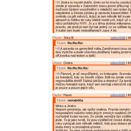
Jindra to myslel dobře, tímto se ho trochu zastáv
zimák je opravdu v žalostném stavu jenom přikyvuji. 
možnost (týdení soustředění s mládeží) tam týden bý
odpoledne a čistota zimáku je opravdu katastrofální.
změnilo za pět měsíců, ikdyž je tam několik lidí trva
alespoň tu štětku do ruky klidně mohli vzít, když už 
něco pořádnýho !!!!!!!!. Jo a s těma dvěma milionáma
pravdu, ale jestli jsi tam byl tak jediný co se udělalo b
X kabin tam bude nedodělanejch zase X let.
Autor:
Jirka B.
odpovědět
| #
Titulek:
Re:Re:Re:
A opravila se generálně rolba.Zaměstnanci jsou t
dva.Vydržte a bude všechno,dodělaný kabiny,probrou
off,kostka nad ledem a další.
Autor:
Ondra
odpovědět
| #1
Titulek:
Re:Re:Re:Re:
Pánové, je až neuvěřitelné, co kritizujete. Srovná
za hokejistů, kdy se člověk vůbec štítil na zimák vsto
neprováděla téměř žádná údržba a dneska? Za borde
můžou hokejisti sami, když tam nechají celoročně z
je pouze a pouze jejich věc,
Autor:
Pavel
odpovědět
| #1
Titulek:
rentabilita
Mirku a Jindro.
Nejsem pesimista, ale spíše realista. Pravda nemám 
hospodaření našeho nebo jiných zimních stadiónů (
rozhodně trvám na tom, že zimák nemůže být výděle
jinde. To je jako tvrdit, že jsou výdělečné české drá
roku vykázali zisk několik miliónů. Kde jsou dotace je
klubu který si pronajímá prostor,….
Neříkám, že není správné podporovat sport a další ak