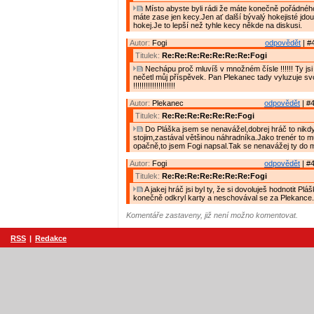
Místo abyste byli rádi že máte konečně pořádného
máte zase jen kecy.Jen ať další bývalý hokejisté jdou 
hokej.Je to lepší než tyhle kecy někde na diskusi.
Autor:
Fogi
odpovědět
| #
Titulek:
Re:Re:Re:Re:Re:Re:Re:Fogi
Nechápu proč mluvíš v množném čísle !!!!!! Ty jsi
nečetl můj příspěvek. Pan Plekanec tady vyluzuje s
!!!!!!!!!!!!!!!!!!!!
Autor:
Plekanec
odpovědět
| #4
Titulek:
Re:Re:Re:Re:Re:Re:Fogi
Do Pláška jsem se nenavážel,dobrej hráč to nikdy 
stojim,zastával většinou náhradníka.Jako trenér to 
opačně,to jsem Fogi napsal.Tak se nenavážej ty do 
Autor:
Fogi
odpovědět
| #4
Titulek:
Re:Re:Re:Re:Re:Re:Re:Fogi
A jakej hráč jsi byl ty, že si dovoluješ hodnotit Pláš
konečně odkryl karty a neschovával se za Plekance.
Komentáře zastaveny, již není možno komentovat.
RSS
|
Redakce