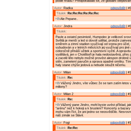
podle hradu? Předpokládalo se, že globální oteplování
Autor:
Radka
odpovědět
| #
Titulek:
Re:Re:Re:Re:Re:Re:
Ale Pepane..
Autor:
Jindra
odpovědět
| #
Titulek:
Pavle a ostatní pesimisté, Humpolec je velikostí srov
Světlá je menší a led si dovolí udělat, protože zainv
směrem a zimní stadion využívají od srpna pro účel, 
vybudován a v letních měsících jej využívají pro jiné a
celoročně přináší užitek a sportovní vyžití. A oprav
vydělává, jen v Chotěboři je hala nedostavěná, přes 
a zacelé léto nebylo možné provést alespon drobné ú
stěn, zametení pavučin a oprava opadné omítky. Tím
haly stane chýše jedová a nebude sloužit ničemu.
Autor:
Milan
odpovědět
| #1
Titulek:
Re:
Vážený Jindro, víte vůbec že se tam zatím letos 
miliony?
Autor:
Milan 2
odpovědět
| #1
Titulek:
Re:
Vážený pane Jindro, mohl byste uvést příklad, jak
"arénu" než k hokeji a k bruslení? Koncerty a bazary
mohu vám říct, že ani jedno se neosvědčilo. Nesrov
náš zimák se Slávií.
Autor:
Fogi
odpovědět
| #1
Titulek:
Re:Re: