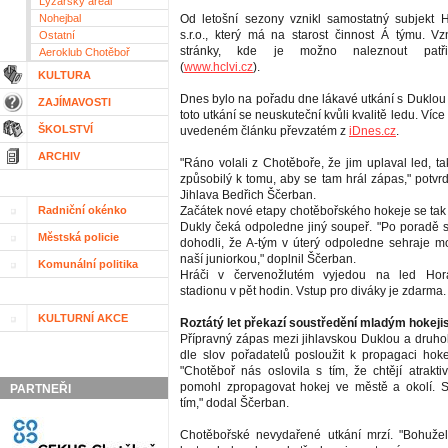
Lyžařský areál
Nohejbal
Od letošní sezony vznikl samostatný subjekt 
s.r.o., který má na starost činnost Á týmu. Vz
Ostatní
stránky, kde je možno naleznout patři
Aeroklub Chotěboř
(
www.hclvi.cz
).
KULTURA
Dnes bylo na pořadu dne lákavé utkání s Duklou 
ZAJÍMAVOSTI
toto utkání se neuskuteční kvůli kvalitě ledu. Více
ŠKOLSTVÍ
uvedeném článku převzatém z
iDnes.cz
.
ARCHIV
"Ráno volali z Chotěboře, že jim uplaval led, t
způsobilý k tomu, aby se tam hrál zápas," potvrd
Jihlava Bedřich Ščerban.
Radniční okénko
Začátek nové etapy chotěbořského hokeje se tak
Dukly čeká odpoledne jiný soupeř. "Po poradě s
Městská policie
dohodli, že A-tým v úterý odpoledne sehraje m
naší juniorkou," doplnil Ščerban.
Komunální politika
Hráči v červenožlutém vyjedou na led Hor
stadionu v pět hodin. Vstup pro diváky je zdarma.
KULTURNÍ AKCE
Roztátý let překazí soustředění mladým hokej
Přípravný zápas mezi jihlavskou Duklou a druho
dle slov pořadatelů posloužit k propagaci hok
"Chotěboř nás oslovila s tím, že chtějí atrakti
pomohl zpropagovat hokej ve městě a okolí. S
PARTNEŘI
tím," dodal Ščerban.
Chotěbořské nevydařené utkání mrzí. "Bohuž