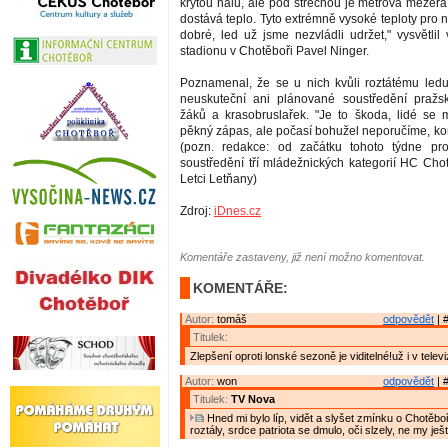
krytou halu, ale pod střechou je metrová mezera
dostává teplo. Tyto extrémně vysoké teploty pro
dobré, led už jsme nezvládli udržet," vysvětlil
stadionu v Chotěboři Pavel Ninger.
Poznamenal, že se u nich kvůli roztátému led
neuskuteční ani plánované soustředění pražs
žáků a krasobruslařek. "Je to škoda, lidé se 
pěkný zápas, ale počasí bohužel neporučíme, kon
(pozn. redakce: od začátku tohoto týdne pr
soustředění tří mládežnických kategorií HC Cho
Letci Letňany)
Zdroj:
iDnes.cz
Komentáře zastaveny, již není možno komentovat.
KOMENTÁŘE:
Autor:
tomáš
odpovědět
| 
Titulek:
Zlepšení oproti lonské sezoně je viditelné!už i v televiz
Autor:
won
odpovědět
| 
Titulek:
TV Nova
Hned mi bylo líp, vidět a slyšet zmínku o Chotěboř
roztály, srdce patriota se dmulo, oči slzely, ne my ješ