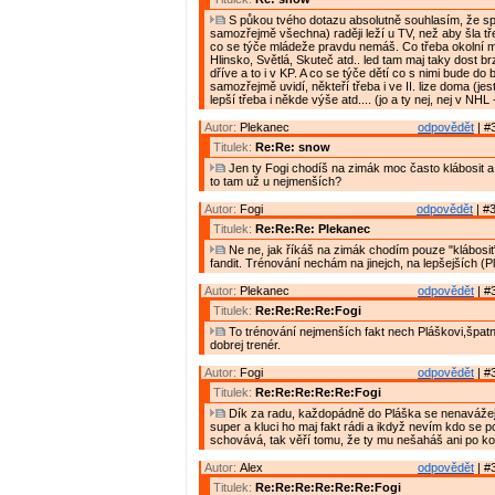
S půkou tvého dotazu absolutně souhlasím, že sp
samozřejmě všechna) raději leží u TV, než aby šla tř
co se týče mládeže pravdu nemáš. Co třeba okolní m
Hlinsko, Světlá, Skuteč atd.. led tam maj taky dost br
dříve a to i v KP. A co se týče dětí co s nimi bude do
samozřejmě uvidí, někteří třeba i ve II. lize doma (jest
lepší třeba i někde výše atd.... (jo a ty nej, nej v NHL 
Autor:
Plekanec
odpovědět
| #
Titulek:
Re:Re: snow
Jen ty Fogi chodíš na zimák moc často klábosit a 
to tam už u nejmenších?
Autor:
Fogi
odpovědět
| #3
Titulek:
Re:Re:Re: Plekanec
Ne ne, jak říkáš na zimák chodím pouze "klábosi
fandit. Trénování nechám na jinejch, na lepšejších (Plá
Autor:
Plekanec
odpovědět
| #
Titulek:
Re:Re:Re:Re:Fogi
To trénování nejmenších fakt nech Pláškovi,špatn
dobrej trenér.
Autor:
Fogi
odpovědět
| #
Titulek:
Re:Re:Re:Re:Re:Fogi
Dík za radu, každopádně do Pláška se nenavážej, 
super a kluci ho maj fakt rádi a ikdyž nevím kdo se
schovává, tak věří tomu, že ty mu nešaháš ani po ko
Autor:
Alex
odpovědět
| #
Titulek:
Re:Re:Re:Re:Re:Re:Fogi