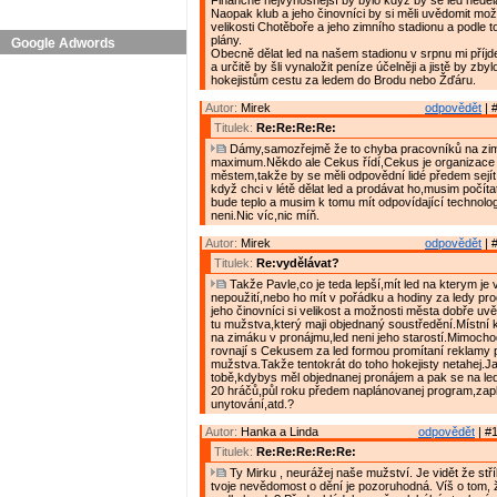
Finančně nejvýnosnější by bylo když by se led neděla
Naopak klub a jeho činovníci by si měli uvědomit mo
velikosti Chotěboře a jeho zimního stadionu a podle t
plány.
Google Adwords
Obecně dělat led na našem stadionu v srpnu mi příjde
a určitě by šli vynaložit peníze účelněji a jistě by zbylo
hokejistům cestu za ledem do Brodu nebo Žďáru.
Autor:
Mirek
odpovědět
| 
Titulek:
Re:Re:Re:Re:
Dámy,samozřejmě že to chyba pracovníků na zimá
maximum.Někdo ale Cekus řídí,Cekus je organizace
městem,takže by se měli odpovědní lidé předem sejít 
když chci v létě dělat led a prodávat ho,musim počítat
bude teplo a musim k tomu mít odpovídající technologi
neni.Nic víc,nic míň.
Autor:
Mirek
odpovědět
| 
Titulek:
Re:vydělávat?
Takže Pavle,co je teda lepší,mít led na kterym je 
nepoužití,nebo ho mít v pořádku a hodiny za ledy pr
jeho činovníci si velikost a možnosti města dobře uv
tu mužstva,který maji objednaný soustředění.Místní 
na zimáku v pronájmu,led neni jeho starostí.Mimocho
rovnají s Cekusem za led formou promítaní reklamy 
mužstva.Takže tentokrát do toho hokejisty netahej.J
tobě,kdybys měl objednanej pronájem a pak se na l
20 hráčů,půl roku předem naplánovanej program,zap
unytování,atd.?
Autor:
Hanka a Linda
odpovědět
| #1
Titulek:
Re:Re:Re:Re:Re:
Ty Mirku , neurážej naše mužství. Je vidět že stří
tvoje nevědomost o dění je pozoruhodná. Víš o tom, ž