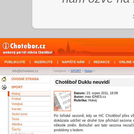
PUBLIKUJTE
|
INZERUJTE
|
NAPIŠTE NÁM
|
REDAKCE
|
ONLINE 
info@ichotebor.cz
navigace: »
SPORT
»
Hokej
»
ÚVODNÍ STRANA
Chotěboř Duklu neuvidí
SPORT
Datum:
23. srpen 2011, 18:09
Hokej
Autor:
mav iDNES.cz
Fotbal
Rubrika:
Hokej
Volejbal
Karate
Stolní tenis
Po loňské sezoně, kdy se HC Chotěboř přes v
Tenis
dokázala udržet ve druhé lize přichází sezona
Atletika
několik změn. Bohužel ani tato sezona nezačí
Šachy
problémy s ledem.