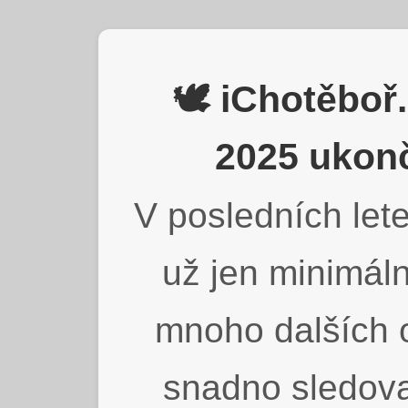
🕊️ iChotěbo
2025 ukonč
V posledních lete
už jen minimáln
mnoho dalších o
snadno sledova