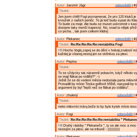
Autor:
Jaromír Jágr
odpovědět
| #2
Titulek:
Jen jsem chtěl Fogi poznamenat, že pro 120 kluků je
kroužek z našich peněz. To já teď budu sypat do Kladna
To bude za moje. Ale budu se muset uskromnit v kas
dostane taky menší kapesný. No, snad to nějak přežij
co pícha. , tak jsem celkem klidný.
Autor:
Plekanec
odpovědět
| #2
Titulek:
Re:Re:Re:Re:Re:rentabilita Fogi
Hochu Voglu,zapoj se do dění v hokeji,znalostí m
každej je vítanej,nestuj jen se sklínkou za plexi.
Autor:
Pepíno
odpovědět
| 
Titulek:
To se vždycky tak náramně pobavím, když někdo vyp
se mají flákat po sídlišti?" :-)
Ještě že se do vedení města nedostala parta milovník
Prosadili by místo Teska golfové hřiště, nasypali by
argument by byl "lepší než se flákat po sídláku".
Autor:
zhulený
odpovědět
| 
Titulek:
nebo milovníci trávy,bože to by bylo kytek místo tesca
Autor:
Fogi
odpovědět
| 
Titulek:
Re:Re:Re:Re:Re:Re:rentabilita " Plekanec
Drahý rádoby " Plekaneče ", ty se ale moc a moc pl
nestojím za plexi, ale na tribuně :-))))))))))
Autor:
Plekanec
odpovědět
| 