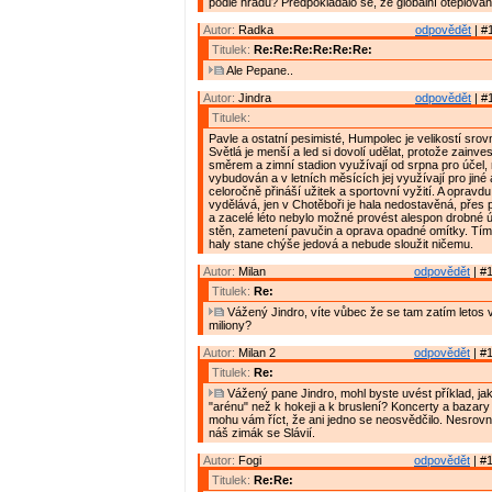
podle hradu? Předpokládalo se, že globální oteplování
Autor:
Radka
odpovědět
| #
Titulek:
Re:Re:Re:Re:Re:Re:
Ale Pepane..
Autor:
Jindra
odpovědět
| #
Titulek:
Pavle a ostatní pesimisté, Humpolec je velikostí srov
Světlá je menší a led si dovolí udělat, protože zainv
směrem a zimní stadion využívají od srpna pro účel, 
vybudován a v letních měsících jej využívají pro jiné a
celoročně přináší užitek a sportovní vyžití. A oprav
vydělává, jen v Chotěboři je hala nedostavěná, přes 
a zacelé léto nebylo možné provést alespon drobné ú
stěn, zametení pavučin a oprava opadné omítky. Tím
haly stane chýše jedová a nebude sloužit ničemu.
Autor:
Milan
odpovědět
| #1
Titulek:
Re:
Vážený Jindro, víte vůbec že se tam zatím letos 
miliony?
Autor:
Milan 2
odpovědět
| #1
Titulek:
Re:
Vážený pane Jindro, mohl byste uvést příklad, jak
"arénu" než k hokeji a k bruslení? Koncerty a bazary
mohu vám říct, že ani jedno se neosvědčilo. Nesrov
náš zimák se Slávií.
Autor:
Fogi
odpovědět
| #1
Titulek:
Re:Re: