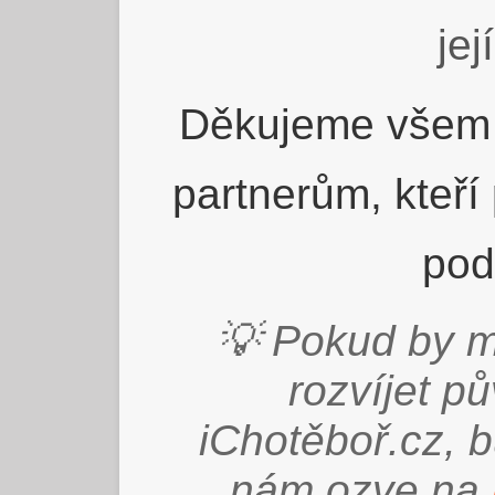
jej
Děkujeme všem 
partnerům, kteří
pod
💡 Pokud by m
rozvíjet p
iChotěboř.cz, 
nám ozve na