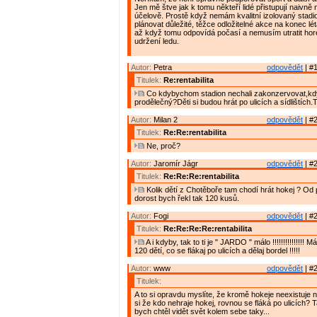
Jen mě štve jak k tomu někteří lidé přistupují naivn
účelově. Prostě když nemám kvalitní izolovaný stadi
plánovat důležité, těžce odložitelné akce na konec lé
až když tomu odpovídá počasí a nemusím utratit hor
udržení ledu.
Autor:
Petra
odpovědět
| #1
Titulek:
Re:rentabilita
Co kdybychom stadion nechali zakonzervovat,když
prodělečný?Děti si budou hrát po ulicích a sídlištích.
Autor:
Milan 2
odpovědět
| #2
Titulek:
Re:Re:rentabilita
Ne, proč?
Autor:
Jaromír Jágr
odpovědět
| #2
Titulek:
Re:Re:Re:rentabilita
Kolik dětí z Chotěboře tam chodí hrát hokej ? Od
dorost bych řekl tak 120 kusů.
Autor:
Fogi
odpovědět
| #2
Titulek:
Re:Re:Re:Re:rentabilita
A i kdyby, tak to ti je " JARDO " málo !!!!!!!!!!!!!!! M
120 dětí, co se flákaj po ulicích a dělaj bordel !!!!!
Autor:
www
odpovědět
| #2
Titulek:
A to si opravdu myslíte, že kromě hokeje neexistuje n
si že kdo nehraje hokej, rovnou se fláká po ulicích?
bych chtěl vidět svět kolem sebe taky...