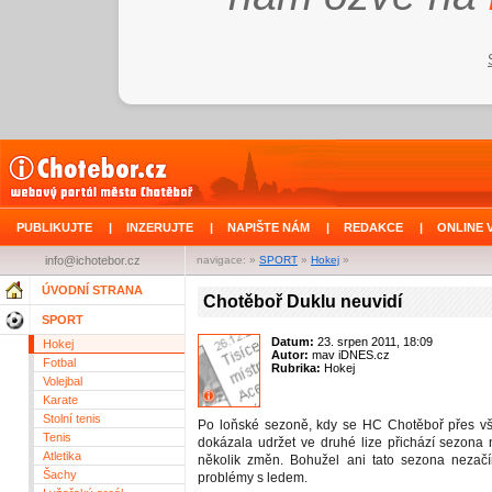
PUBLIKUJTE
|
INZERUJTE
|
NAPIŠTE NÁM
|
REDAKCE
|
ONLINE 
info@ichotebor.cz
navigace: »
SPORT
»
Hokej
»
ÚVODNÍ STRANA
Chotěboř Duklu neuvidí
SPORT
Datum:
23. srpen 2011, 18:09
Hokej
Autor:
mav iDNES.cz
Fotbal
Rubrika:
Hokej
Volejbal
Karate
Stolní tenis
Po loňské sezoně, kdy se HC Chotěboř přes v
Tenis
dokázala udržet ve druhé lize přichází sezona
Atletika
několik změn. Bohužel ani tato sezona nezačí
Šachy
problémy s ledem.