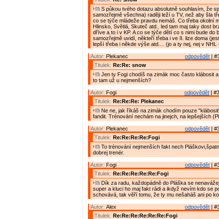
S půkou tvého dotazu absolutně souhlasím, že sp
samozřejmě všechna) raději leží u TV, než aby šla tř
co se týče mládeže pravdu nemáš. Co třeba okolní m
Hlinsko, Světlá, Skuteč atd.. led tam maj taky dost br
dříve a to i v KP. A co se týče dětí co s nimi bude do
samozřejmě uvidí, někteří třeba i ve II. lize doma (jest
lepší třeba i někde výše atd.... (jo a ty nej, nej v NHL 
Autor:
Plekanec
odpovědět
| #
Titulek:
Re:Re: snow
Jen ty Fogi chodíš na zimák moc často klábosit a 
to tam už u nejmenších?
Autor:
Fogi
odpovědět
| #3
Titulek:
Re:Re:Re: Plekanec
Ne ne, jak říkáš na zimák chodím pouze "klábosi
fandit. Trénování nechám na jinejch, na lepšejších (Plá
Autor:
Plekanec
odpovědět
| #
Titulek:
Re:Re:Re:Re:Fogi
To trénování nejmenších fakt nech Pláškovi,špatn
dobrej trenér.
Autor:
Fogi
odpovědět
| #
Titulek:
Re:Re:Re:Re:Re:Fogi
Dík za radu, každopádně do Pláška se nenavážej, 
super a kluci ho maj fakt rádi a ikdyž nevím kdo se
schovává, tak věří tomu, že ty mu nešaháš ani po ko
Autor:
Alex
odpovědět
| #
Titulek:
Re:Re:Re:Re:Re:Re:Fogi