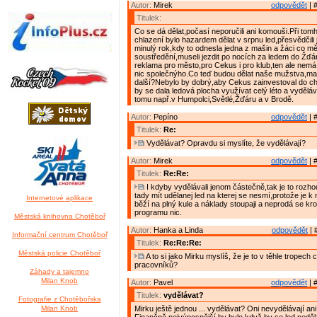
Autor:
Mirek
odpovědět
| 
Titulek:
Co se dá dělat,počasí neporučili ani komouši.Při tom
chlazení bylo hazardem dělat v srpnu led,přesvědčili
minulý rok,kdy to odnesla jedna z mašin a žáci co m
soustředění,museli jezdit po nocích za ledem do Žďá
reklama pro město,pro Cekus i pro klub,ten ale nemá
nic společnýho.Co teď budou dělat naše mužstva,ma
další?Nebylo by dobrý,aby Cekus zainvestoval do ch
by se dala ledová plocha využívat celý léto a vyděláva
tomu např.v Humpolci,Světlé,Žďáru a v Brodě.
Autor:
Pepíno
odpovědět
| 
Titulek:
Re:
Vydělávat? Opravdu si myslíte, že vydělávají?
Autor:
Mirek
odpovědět
| 
Titulek:
Re:Re:
I kdyby vydělávali jenom částečně,tak je to rozho
tady mít udělanej led na kterej se nesmí,protože je 
Internetové aplikace
běží na plný kule a náklady stoupaji a neprodá se k
programu nic.
Městská knihovna Chotěboř
Autor:
Hanka a Linda
odpovědět
| 
Informační centrum Chotěboř
Titulek:
Re:Re:Re:
Městská policie Chotěboř
A to si jako Mirku myslíš, že je to v těhle tropech
pracovníků?
Záhady a tajemno
Milan Knob
Autor:
Pavel
odpovědět
| 
Titulek:
vydělávat?
Fotografie z Chotěbořska
Milan Knob
Mirku ještě jednou ... vydělávat? Oni nevydělávají an