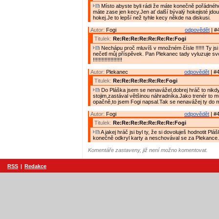
Místo abyste byli rádi že máte konečně pořádného
máte zase jen kecy.Jen ať další bývalý hokejisté jdou 
hokej.Je to lepší než tyhle kecy někde na diskusi.
Autor:
Fogi
odpovědět
| #
Titulek:
Re:Re:Re:Re:Re:Re:Re:Fogi
Nechápu proč mluvíš v množném čísle !!!!!! Ty jsi
nečetl můj příspěvek. Pan Plekanec tady vyluzuje s
!!!!!!!!!!!!!!!!!!!!
Autor:
Plekanec
odpovědět
| #4
Titulek:
Re:Re:Re:Re:Re:Re:Fogi
Do Pláška jsem se nenavážel,dobrej hráč to nikdy 
stojim,zastával většinou náhradníka.Jako trenér to 
opačně,to jsem Fogi napsal.Tak se nenavážej ty do 
Autor:
Fogi
odpovědět
| #4
Titulek:
Re:Re:Re:Re:Re:Re:Re:Fogi
A jakej hráč jsi byl ty, že si dovoluješ hodnotit Pláš
konečně odkryl karty a neschovával se za Plekance.
Komentáře zastaveny, již není možno komentovat.
RSS
|
Redakce