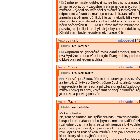
Jindra to myslel dobře, tímto se ho trochu zastáv
zimák je opravdu v žalostném stavu jenom přikyvuji. 
možnost (týdení soustředění s mládeží) tam týden bý
odpoledne a čistota zimáku je opravdu katastrofální.
změnilo za pět měsíců, ikdyž je tam několik lidí trva
alespoň tu štětku do ruky klidně mohli vzít, když už 
něco pořádnýho !!!!!!!!. Jo a s těma dvěma milionáma
pravdu, ale jestli jsi tam byl tak jediný co se udělalo b
X kabin tam bude nedodělanejch zase X let.
Autor:
Jirka B.
odpovědět
| #
Titulek:
Re:Re:Re:
A opravila se generálně rolba.Zaměstnanci jsou t
dva.Vydržte a bude všechno,dodělaný kabiny,probrou
off,kostka nad ledem a další.
Autor:
Ondra
odpovědět
| #1
Titulek:
Re:Re:Re:Re:
Pánové, je až neuvěřitelné, co kritizujete. Srovná
za hokejistů, kdy se člověk vůbec štítil na zimák vsto
neprováděla téměř žádná údržba a dneska? Za borde
můžou hokejisti sami, když tam nechají celoročně z
je pouze a pouze jejich věc,
Autor:
Pavel
odpovědět
| #1
Titulek:
rentabilita
Mirku a Jindro.
Nejsem pesimista, ale spíše realista. Pravda nemám 
hospodaření našeho nebo jiných zimních stadiónů (
rozhodně trvám na tom, že zimák nemůže být výděle
jinde. To je jako tvrdit, že jsou výdělečné české drá
roku vykázali zisk několik miliónů. Kde jsou dotace je
klubu který si pronajímá prostor,….
Neříkám, že není správné podporovat sport a další ak