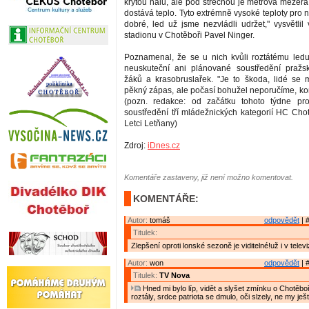
krytou halu, ale pod střechou je metrová mezera
dostává teplo. Tyto extrémně vysoké teploty pro
dobré, led už jsme nezvládli udržet," vysvětlil
stadionu v Chotěboři Pavel Ninger.
Poznamenal, že se u nich kvůli roztátému led
neuskuteční ani plánované soustředění pražs
žáků a krasobruslařek. "Je to škoda, lidé se 
pěkný zápas, ale počasí bohužel neporučíme, kon
(pozn. redakce: od začátku tohoto týdne pr
soustředění tří mládežnických kategorií HC Cho
Letci Letňany)
Zdroj:
iDnes.cz
Komentáře zastaveny, již není možno komentovat.
KOMENTÁŘE:
Autor:
tomáš
odpovědět
| 
Titulek:
Zlepšení oproti lonské sezoně je viditelné!už i v televiz
Autor:
won
odpovědět
| 
Titulek:
TV Nova
Hned mi bylo líp, vidět a slyšet zmínku o Chotěboř
roztály, srdce patriota se dmulo, oči slzely, ne my ješ