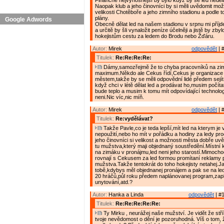
Finančně nejvýnosnější by bylo když by se led neděla
Naopak klub a jeho činovníci by si měli uvědomit mo
velikosti Chotěboře a jeho zimního stadionu a podle t
plány.
Google Adwords
Obecně dělat led na našem stadionu v srpnu mi příjde
a určitě by šli vynaložit peníze účelněji a jistě by zbylo
hokejistům cestu za ledem do Brodu nebo Žďáru.
Autor:
Mirek
odpovědět
| 
Titulek:
Re:Re:Re:Re:
Dámy,samozřejmě že to chyba pracovníků na zimá
maximum.Někdo ale Cekus řídí,Cekus je organizace
městem,takže by se měli odpovědní lidé předem sejít 
když chci v létě dělat led a prodávat ho,musim počítat
bude teplo a musim k tomu mít odpovídající technologi
neni.Nic víc,nic míň.
Autor:
Mirek
odpovědět
| 
Titulek:
Re:vydělávat?
Takže Pavle,co je teda lepší,mít led na kterym je 
nepoužití,nebo ho mít v pořádku a hodiny za ledy pr
jeho činovníci si velikost a možnosti města dobře uv
tu mužstva,který maji objednaný soustředění.Místní 
na zimáku v pronájmu,led neni jeho starostí.Mimocho
rovnají s Cekusem za led formou promítaní reklamy 
mužstva.Takže tentokrát do toho hokejisty netahej.J
tobě,kdybys měl objednanej pronájem a pak se na l
20 hráčů,půl roku předem naplánovanej program,zap
unytování,atd.?
Autor:
Hanka a Linda
odpovědět
| #1
Titulek:
Re:Re:Re:Re:Re:
Ty Mirku , neurážej naše mužství. Je vidět že stří
tvoje nevědomost o dění je pozoruhodná. Víš o tom, ž