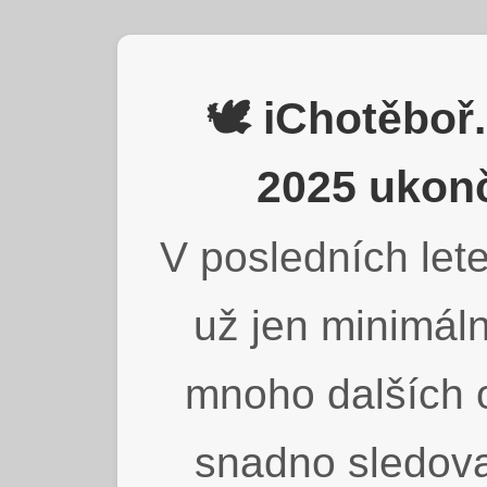
🕊️ iChotěbo
2025 ukonč
V posledních lete
už jen minimáln
mnoho dalších o
snadno sledova