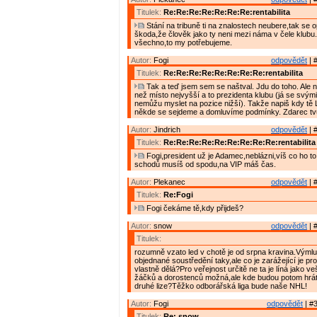
Titulek:
Re:Re:Re:Re:Re:Re:Re:rentabilita
Stání na tribuně ti na znalostech neubere,tak se o
škoda,že člověk jako ty neni mezi náma v čele klub
všechno,to my potřebujeme.
Autor:
Fogi
odpovědět
| 
Titulek:
Re:Re:Re:Re:Re:Re:Re:Re:rentabilita
Tak a teď jsem sem se naštval. Jdu do toho. Ale n
než místo nejvyšší a to prezidenta klubu (já se svým
nemůžu myslet na pozice nižší). Takže napiš kdy tě 
někde se sejdeme a domluvíme podmínky. Zdarec 
Autor:
Jindrich
odpovědět
| 
Titulek:
Re:Re:Re:Re:Re:Re:Re:Re:Re:rentabilita
Fogi,president už je Adamec,neblázni,víš co ho to 
schodů musíš od spodu,na VIP máš čas.
Autor:
Plekanec
odpovědět
| 
Titulek:
Re:Fogi
Fogi čekáme tě,kdy přijdeš?
Autor:
snow
odpovědět
| 
Titulek:
rozumně vzato led v chotě je od srpna kravina.Výmlu
objednané soustředění taky,ale co je zarážející je pr
vlastně dělá?Pro veřejnost určitě ne ta je líná jako v
žáčků a dorostenců možná,ale kde budou potom hrá
druhé lize?Těžko odborářská liga bude naše NHL!
Autor:
Fogi
odpovědět
| #3
Titulek:
Re: snow