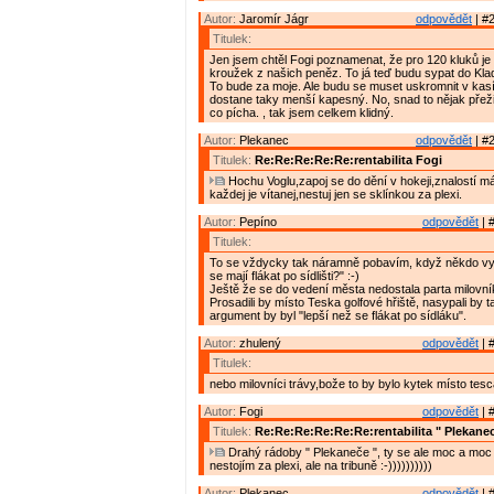
Autor:
Jaromír Jágr
odpovědět
| #2
Titulek:
Jen jsem chtěl Fogi poznamenat, že pro 120 kluků je
kroužek z našich peněz. To já teď budu sypat do Kladna
To bude za moje. Ale budu se muset uskromnit v kas
dostane taky menší kapesný. No, snad to nějak přežij
co pícha. , tak jsem celkem klidný.
Autor:
Plekanec
odpovědět
| #2
Titulek:
Re:Re:Re:Re:Re:rentabilita Fogi
Hochu Voglu,zapoj se do dění v hokeji,znalostí m
každej je vítanej,nestuj jen se sklínkou za plexi.
Autor:
Pepíno
odpovědět
| 
Titulek:
To se vždycky tak náramně pobavím, když někdo vyp
se mají flákat po sídlišti?" :-)
Ještě že se do vedení města nedostala parta milovník
Prosadili by místo Teska golfové hřiště, nasypali by
argument by byl "lepší než se flákat po sídláku".
Autor:
zhulený
odpovědět
| 
Titulek:
nebo milovníci trávy,bože to by bylo kytek místo tesca
Autor:
Fogi
odpovědět
| 
Titulek:
Re:Re:Re:Re:Re:Re:rentabilita " Plekanec
Drahý rádoby " Plekaneče ", ty se ale moc a moc pl
nestojím za plexi, ale na tribuně :-))))))))))
Autor:
Plekanec
odpovědět
| 