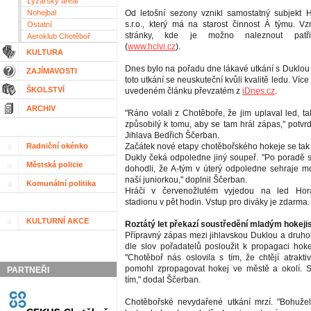
Lyžařský areál
Nohejbal
Od letošní sezony vznikl samostatný subjekt 
s.r.o., který má na starost činnost Á týmu. Vz
Ostatní
stránky, kde je možno naleznout patři
Aeroklub Chotěboř
(
www.hclvi.cz
).
KULTURA
Dnes bylo na pořadu dne lákavé utkání s Duklou 
ZAJÍMAVOSTI
toto utkání se neuskuteční kvůli kvalitě ledu. Více
ŠKOLSTVÍ
uvedeném článku převzatém z
iDnes.cz
.
ARCHIV
"Ráno volali z Chotěboře, že jim uplaval led, t
způsobilý k tomu, aby se tam hrál zápas," potvrd
Jihlava Bedřich Ščerban.
Radniční okénko
Začátek nové etapy chotěbořského hokeje se tak
Dukly čeká odpoledne jiný soupeř. "Po poradě s
Městská policie
dohodli, že A-tým v úterý odpoledne sehraje m
naší juniorkou," doplnil Ščerban.
Komunální politika
Hráči v červenožlutém vyjedou na led Hor
stadionu v pět hodin. Vstup pro diváky je zdarma.
KULTURNÍ AKCE
Roztátý let překazí soustředění mladým hokej
Přípravný zápas mezi jihlavskou Duklou a druho
dle slov pořadatelů posloužit k propagaci hok
"Chotěboř nás oslovila s tím, že chtějí atrakti
pomohl zpropagovat hokej ve městě a okolí. S
PARTNEŘI
tím," dodal Ščerban.
Chotěbořské nevydařené utkání mrzí. "Bohuž