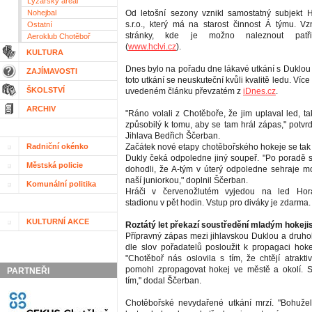
Lyžařský areál
Nohejbal
Od letošní sezony vznikl samostatný subjekt 
s.r.o., který má na starost činnost Á týmu. Vz
Ostatní
stránky, kde je možno naleznout patři
Aeroklub Chotěboř
(
www.hclvi.cz
).
KULTURA
Dnes bylo na pořadu dne lákavé utkání s Duklou 
ZAJÍMAVOSTI
toto utkání se neuskuteční kvůli kvalitě ledu. Více
ŠKOLSTVÍ
uvedeném článku převzatém z
iDnes.cz
.
ARCHIV
"Ráno volali z Chotěboře, že jim uplaval led, t
způsobilý k tomu, aby se tam hrál zápas," potvrd
Jihlava Bedřich Ščerban.
Radniční okénko
Začátek nové etapy chotěbořského hokeje se tak
Dukly čeká odpoledne jiný soupeř. "Po poradě s
Městská policie
dohodli, že A-tým v úterý odpoledne sehraje m
naší juniorkou," doplnil Ščerban.
Komunální politika
Hráči v červenožlutém vyjedou na led Hor
stadionu v pět hodin. Vstup pro diváky je zdarma.
KULTURNÍ AKCE
Roztátý let překazí soustředění mladým hokej
Přípravný zápas mezi jihlavskou Duklou a druho
dle slov pořadatelů posloužit k propagaci hok
"Chotěboř nás oslovila s tím, že chtějí atrakti
pomohl zpropagovat hokej ve městě a okolí. S
PARTNEŘI
tím," dodal Ščerban.
Chotěbořské nevydařené utkání mrzí. "Bohuž