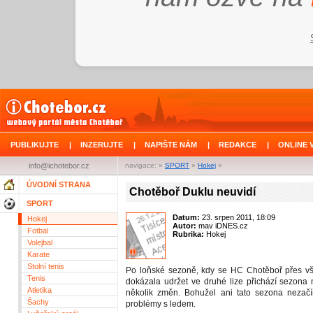
PUBLIKUJTE
|
INZERUJTE
|
NAPIŠTE NÁM
|
REDAKCE
|
ONLINE 
info@ichotebor.cz
navigace: »
SPORT
»
Hokej
»
ÚVODNÍ STRANA
Chotěboř Duklu neuvidí
SPORT
Datum:
23. srpen 2011, 18:09
Hokej
Autor:
mav iDNES.cz
Fotbal
Rubrika:
Hokej
Volejbal
Karate
Stolní tenis
Po loňské sezoně, kdy se HC Chotěboř přes v
Tenis
dokázala udržet ve druhé lize přichází sezona
Atletika
několik změn. Bohužel ani tato sezona nezačí
Šachy
problémy s ledem.