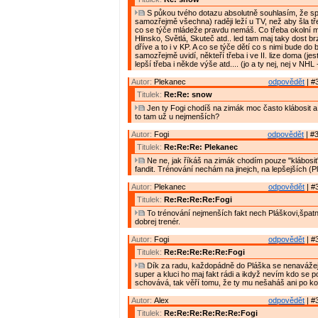
S půkou tvého dotazu absolutně souhlasím, že sp
samozřejmě všechna) raději leží u TV, než aby šla tř
co se týče mládeže pravdu nemáš. Co třeba okolní m
Hlinsko, Světlá, Skuteč atd.. led tam maj taky dost br
dříve a to i v KP. A co se týče dětí co s nimi bude do
samozřejmě uvidí, někteří třeba i ve II. lize doma (jest
lepší třeba i někde výše atd.... (jo a ty nej, nej v NHL 
Autor:
Plekanec
odpovědět
| #
Titulek:
Re:Re: snow
Jen ty Fogi chodíš na zimák moc často klábosit a 
to tam už u nejmenších?
Autor:
Fogi
odpovědět
| #3
Titulek:
Re:Re:Re: Plekanec
Ne ne, jak říkáš na zimák chodím pouze "klábosi
fandit. Trénování nechám na jinejch, na lepšejších (Plá
Autor:
Plekanec
odpovědět
| #
Titulek:
Re:Re:Re:Re:Fogi
To trénování nejmenších fakt nech Pláškovi,špatn
dobrej trenér.
Autor:
Fogi
odpovědět
| #
Titulek:
Re:Re:Re:Re:Re:Fogi
Dík za radu, každopádně do Pláška se nenavážej, 
super a kluci ho maj fakt rádi a ikdyž nevím kdo se
schovává, tak věří tomu, že ty mu nešaháš ani po ko
Autor:
Alex
odpovědět
| #
Titulek:
Re:Re:Re:Re:Re:Re:Fogi