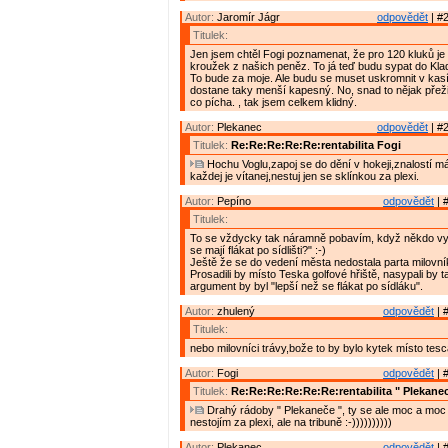
Autor:
Jaromír Jágr
odpovědět
| #2
Titulek:
Jen jsem chtěl Fogi poznamenat, že pro 120 kluků je
kroužek z našich peněz. To já teď budu sypat do Kladna
To bude za moje. Ale budu se muset uskromnit v kas
dostane taky menší kapesný. No, snad to nějak přežij
co pícha. , tak jsem celkem klidný.
Autor:
Plekanec
odpovědět
| #2
Titulek:
Re:Re:Re:Re:Re:rentabilita Fogi
Hochu Voglu,zapoj se do dění v hokeji,znalostí m
každej je vítanej,nestuj jen se sklínkou za plexi.
Autor:
Pepíno
odpovědět
| 
Titulek:
To se vždycky tak náramně pobavím, když někdo vyp
se mají flákat po sídlišti?" :-)
Ještě že se do vedení města nedostala parta milovník
Prosadili by místo Teska golfové hřiště, nasypali by
argument by byl "lepší než se flákat po sídláku".
Autor:
zhulený
odpovědět
| 
Titulek:
nebo milovníci trávy,bože to by bylo kytek místo tesca
Autor:
Fogi
odpovědět
| 
Titulek:
Re:Re:Re:Re:Re:Re:rentabilita " Plekanec
Drahý rádoby " Plekaneče ", ty se ale moc a moc pl
nestojím za plexi, ale na tribuně :-))))))))))
Autor:
Plekanec
odpovědět
| 