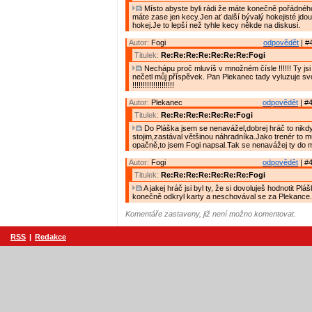
Místo abyste byli rádi že máte konečně pořádného
máte zase jen kecy.Jen ať další bývalý hokejisté jdou 
hokej.Je to lepší než tyhle kecy někde na diskusi.
Autor:
Fogi
odpovědět
| #
Titulek:
Re:Re:Re:Re:Re:Re:Re:Fogi
Nechápu proč mluvíš v množném čísle !!!!!! Ty jsi
nečetl můj příspěvek. Pan Plekanec tady vyluzuje s
!!!!!!!!!!!!!!!!!!!!
Autor:
Plekanec
odpovědět
| #4
Titulek:
Re:Re:Re:Re:Re:Re:Fogi
Do Pláška jsem se nenavážel,dobrej hráč to nikdy 
stojim,zastával většinou náhradníka.Jako trenér to 
opačně,to jsem Fogi napsal.Tak se nenavážej ty do 
Autor:
Fogi
odpovědět
| #4
Titulek:
Re:Re:Re:Re:Re:Re:Re:Fogi
A jakej hráč jsi byl ty, že si dovoluješ hodnotit Pláš
konečně odkryl karty a neschovával se za Plekance.
Komentáře zastaveny, již není možno komentovat.
RSS
|
Redakce