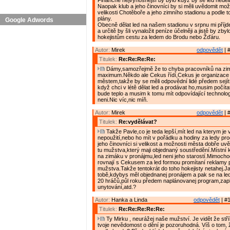
Finančně nejvýnosnější by bylo když by se led neděla
Naopak klub a jeho činovníci by si měli uvědomit mo
velikosti Chotěboře a jeho zimního stadionu a podle t
plány.
Google Adwords
Obecně dělat led na našem stadionu v srpnu mi příjde
a určitě by šli vynaložit peníze účelněji a jistě by zbylo
hokejistům cestu za ledem do Brodu nebo Žďáru.
Autor:
Mirek
odpovědět
| 
Titulek:
Re:Re:Re:Re:
Dámy,samozřejmě že to chyba pracovníků na zimá
maximum.Někdo ale Cekus řídí,Cekus je organizace
městem,takže by se měli odpovědní lidé předem sejít 
když chci v létě dělat led a prodávat ho,musim počítat
bude teplo a musim k tomu mít odpovídající technologi
neni.Nic víc,nic míň.
Autor:
Mirek
odpovědět
| 
Titulek:
Re:vydělávat?
Takže Pavle,co je teda lepší,mít led na kterym je 
nepoužití,nebo ho mít v pořádku a hodiny za ledy pr
jeho činovníci si velikost a možnosti města dobře uv
tu mužstva,který maji objednaný soustředění.Místní 
na zimáku v pronájmu,led neni jeho starostí.Mimocho
rovnají s Cekusem za led formou promítaní reklamy 
mužstva.Takže tentokrát do toho hokejisty netahej.J
tobě,kdybys měl objednanej pronájem a pak se na l
20 hráčů,půl roku předem naplánovanej program,zap
unytování,atd.?
Autor:
Hanka a Linda
odpovědět
| #1
Titulek:
Re:Re:Re:Re:Re:
Ty Mirku , neurážej naše mužství. Je vidět že stří
tvoje nevědomost o dění je pozoruhodná. Víš o tom, ž