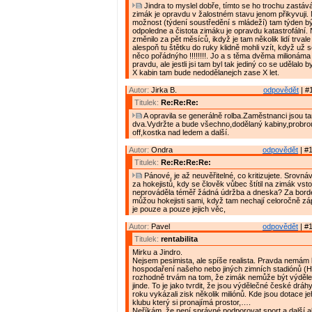
Jindra to myslel dobře, tímto se ho trochu zastáv
zimák je opravdu v žalostném stavu jenom přikyvuji. 
možnost (týdení soustředění s mládeží) tam týden bý
odpoledne a čistota zimáku je opravdu katastrofální.
změnilo za pět měsíců, ikdyž je tam několik lidí trva
alespoň tu štětku do ruky klidně mohli vzít, když už 
něco pořádnýho !!!!!!!!. Jo a s těma dvěma milionáma
pravdu, ale jestli jsi tam byl tak jediný co se udělalo b
X kabin tam bude nedodělanejch zase X let.
Autor:
Jirka B.
odpovědět
| #
Titulek:
Re:Re:Re:
A opravila se generálně rolba.Zaměstnanci jsou t
dva.Vydržte a bude všechno,dodělaný kabiny,probrou
off,kostka nad ledem a další.
Autor:
Ondra
odpovědět
| #1
Titulek:
Re:Re:Re:Re:
Pánové, je až neuvěřitelné, co kritizujete. Srovná
za hokejistů, kdy se člověk vůbec štítil na zimák vsto
neprováděla téměř žádná údržba a dneska? Za borde
můžou hokejisti sami, když tam nechají celoročně z
je pouze a pouze jejich věc,
Autor:
Pavel
odpovědět
| #1
Titulek:
rentabilita
Mirku a Jindro.
Nejsem pesimista, ale spíše realista. Pravda nemám 
hospodaření našeho nebo jiných zimních stadiónů (
rozhodně trvám na tom, že zimák nemůže být výděle
jinde. To je jako tvrdit, že jsou výdělečné české drá
roku vykázali zisk několik miliónů. Kde jsou dotace je
klubu který si pronajímá prostor,….
Neříkám, že není správné podporovat sport a další ak