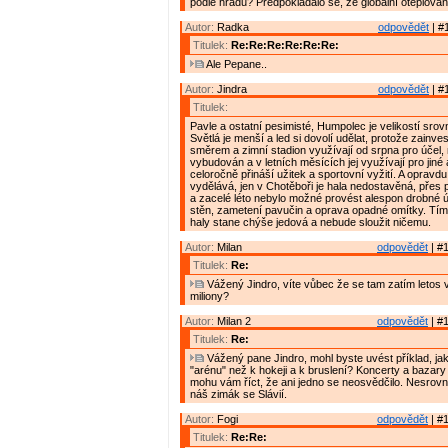
podle hradu? Předpokládalo se, že globální oteplování
Autor:
Radka
odpovědět
| #
Titulek:
Re:Re:Re:Re:Re:Re:
Ale Pepane..
Autor:
Jindra
odpovědět
| #
Titulek:
Pavle a ostatní pesimisté, Humpolec je velikostí srov
Světlá je menší a led si dovolí udělat, protože zainv
směrem a zimní stadion využívají od srpna pro účel, 
vybudován a v letních měsících jej využívají pro jiné a
celoročně přináší užitek a sportovní vyžití. A oprav
vydělává, jen v Chotěboři je hala nedostavěná, přes 
a zacelé léto nebylo možné provést alespon drobné ú
stěn, zametení pavučin a oprava opadné omítky. Tím
haly stane chýše jedová a nebude sloužit ničemu.
Autor:
Milan
odpovědět
| #1
Titulek:
Re:
Vážený Jindro, víte vůbec že se tam zatím letos 
miliony?
Autor:
Milan 2
odpovědět
| #1
Titulek:
Re:
Vážený pane Jindro, mohl byste uvést příklad, jak
"arénu" než k hokeji a k bruslení? Koncerty a bazary
mohu vám říct, že ani jedno se neosvědčilo. Nesrov
náš zimák se Slávií.
Autor:
Fogi
odpovědět
| #1
Titulek:
Re:Re: