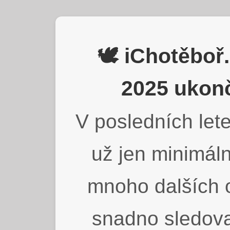
🕊️ iChotěbo
2025 ukonč
V posledních lete
už jen minimáln
mnoho dalších o
snadno sledova