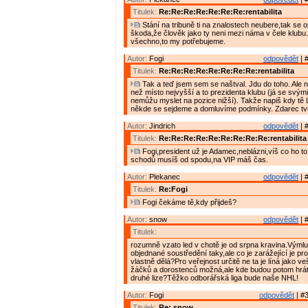
Titulek:
Re:Re:Re:Re:Re:Re:Re:rentabilita
Stání na tribuně ti na znalostech neubere,tak se o
škoda,že člověk jako ty neni mezi náma v čele klub
všechno,to my potřebujeme.
Autor:
Fogi
odpovědět
| 
Titulek:
Re:Re:Re:Re:Re:Re:Re:Re:rentabilita
Tak a teď jsem sem se naštval. Jdu do toho. Ale n
než místo nejvyšší a to prezidenta klubu (já se svým
nemůžu myslet na pozice nižší). Takže napiš kdy tě 
někde se sejdeme a domluvíme podmínky. Zdarec 
Autor:
Jindrich
odpovědět
| 
Titulek:
Re:Re:Re:Re:Re:Re:Re:Re:Re:rentabilita
Fogi,president už je Adamec,neblázni,víš co ho to 
schodů musíš od spodu,na VIP máš čas.
Autor:
Plekanec
odpovědět
| 
Titulek:
Re:Fogi
Fogi čekáme tě,kdy přijdeš?
Autor:
snow
odpovědět
| 
Titulek:
rozumně vzato led v chotě je od srpna kravina.Výmlu
objednané soustředění taky,ale co je zarážející je pr
vlastně dělá?Pro veřejnost určitě ne ta je líná jako v
žáčků a dorostenců možná,ale kde budou potom hrá
druhé lize?Těžko odborářská liga bude naše NHL!
Autor:
Fogi
odpovědět
| #3
Titulek:
Re: snow