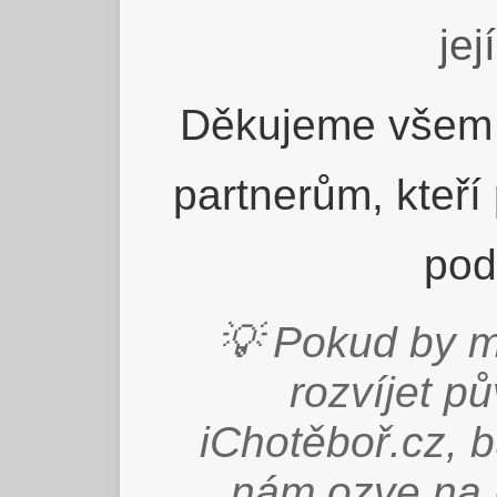
jej
Děkujeme všem 
partnerům, kteří
pod
💡 Pokud by m
rozvíjet p
iChotěboř.cz, 
nám ozve na