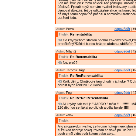
Jen mě štve jak k tomu někteří lidé přistupují naivn
účelově. Prostě když nemám kvalitní izolovaný stadi
plánovat důležité, těžce odložitelné akce na konec lé
až když tomu odpovídá počasí a nemusím utratit hor
udržení ledu.
Autor:
Petra
odpovědět
| #1
Titulek:
Re:rentabilita
Co kdybychom stadion nechali zakonzervovat,když
prodělečný?Děti si budou hrát po ulicích a sídlištích.
Autor:
Milan 2
odpovědět
| #2
Titulek:
Re:Re:rentabilita
Ne, proč?
Autor:
Jaromír Jágr
odpovědět
| #2
Titulek:
Re:Re:Re:rentabilita
Kolik dětí z Chotěboře tam chodí hrát hokej ? Od
dorost bych řekl tak 120 kusů.
Autor:
Fogi
odpovědět
| #2
Titulek:
Re:Re:Re:Re:rentabilita
A i kdyby, tak to ti je " JARDO " málo !!!!!!!!!!!!!!! M
120 dětí, co se flákaj po ulicích a dělaj bordel !!!!!
Autor:
www
odpovědět
| #2
Titulek:
A to si opravdu myslíte, že kromě hokeje neexistuje n
si že kdo nehraje hokej, rovnou se fláká po ulicích?
bych chtěl vidět svět kolem sebe taky...