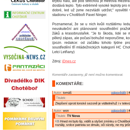
krytou halu, ale pod střechou je metrová mezera
dostává teplo. Tyto extrémně vysoké teploty pro
dobré, led už jsme nezvládli udržet," vysvětlil
stadionu v Chotěboři Pavel Ninger.
Poznamenal, že se u nich kvůli roztátému led
neuskuteční ani plánované soustředění pražs
žáků a krasobruslařek. "Je to škoda, lidé se 
pěkný zápas, ale počasí bohužel neporučíme, kon
(pozn. redakce: od začátku tohoto týdne pr
soustředění tří mládežnických kategorií HC Cho
Letci Letňany)
Zdroj:
iDnes.cz
Komentáře zastaveny, již není možno komentovat.
KOMENTÁŘE:
Autor:
tomáš
odpovědět
| 
Titulek:
Zlepšení oproti lonské sezoně je viditelné!už i v televiz
Autor:
won
odpovědět
| 
Titulek:
TV Nova
Hned mi bylo líp, vidět a slyšet zmínku o Chotěboř
roztály, srdce patriota se dmulo, oči slzely, ne my ješ