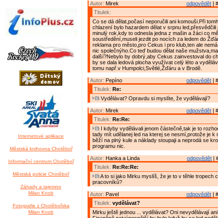
Autor:
Mirek
odpovědět
| 
Titulek:
Co se dá dělat,počasí neporučili ani komouši.Při tom
chlazení bylo hazardem dělat v srpnu led,přesvědčili
minulý rok,kdy to odnesla jedna z mašin a žáci co m
soustředění,museli jezdit po nocích za ledem do Žďá
reklama pro město,pro Cekus i pro klub,ten ale nemá
nic společnýho.Co teď budou dělat naše mužstva,ma
další?Nebylo by dobrý,aby Cekus zainvestoval do ch
by se dala ledová plocha využívat celý léto a vyděláva
tomu např.v Humpolci,Světlé,Žďáru a v Brodě.
Autor:
Pepíno
odpovědět
| 
Titulek:
Re:
Vydělávat? Opravdu si myslíte, že vydělávají?
Autor:
Mirek
odpovědět
| 
Titulek:
Re:Re:
I kdyby vydělávali jenom částečně,tak je to rozho
tady mít udělanej led na kterej se nesmí,protože je 
Internetové aplikace
běží na plný kule a náklady stoupaji a neprodá se k
programu nic.
Městská knihovna Chotěboř
Autor:
Hanka a Linda
odpovědět
| 
Informační centrum Chotěboř
Titulek:
Re:Re:Re:
Městská policie Chotěboř
A to si jako Mirku myslíš, že je to v těhle tropech
pracovníků?
Záhady a tajemno
Milan Knob
Autor:
Pavel
odpovědět
| 
Titulek:
vydělávat?
Fotografie z Chotěbořska
Milan Knob
Mirku ještě jednou ... vydělávat? Oni nevydělávají an