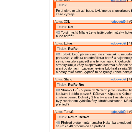
Titulek:
Po dnešku to tak asi bude. Uvidíme se s juniorkou v b
zase vyhraje
Autor:
XXL
odpovědět
| #
Titulek:
Re:
To si myslíš Milane že tu ještě bude mužský hoke
bude baráž?
Autor:
Lukáš
odpovědět
| #1
Titulek:
Re:Re:
To bylo keců jak se všechno změní,jak tu nebudo
podrazáci z loňska co odmítli hrat baraž a najednou j
se nic nestalo a přivedl si je ten co nejvic křičel proti
stranky,kde je vždy okopirovana sestava a članek 
a ani po domacím zápase nevíme kdo hrál za nás.Sl
a posily také nikde.Vypadá to na rychlý konec hokeje
Autor:
Stano
odpovědět
| #1
Titulek:
Re:Re:Re:
Stránky Lvů - V prvních 3kolech jsme vstřelili 6 bra
koukám-li dobře pouze 5, Dále ve 4 zápase s Kolíne
chatrné paměti Dolinský 2 branky a asi 1 asistenci 
byly rozhlasem vyhlašovány i druhé asistence. Má n
přehled ?
Autor:
Tomáš
odpovědět
| #
Titulek:
Re:Re:Re:Re:
Přehled o všem má manažer Halamka a vedoucí 
se už ke 40 hráčum co se protočili.