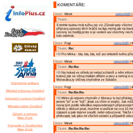
KOMENTÁŘE:
Autor:
Mirek
odpovědět
|
Titulek:
S timhle budou hrát tužku,nic víc.Zůstali tady všichni 
přípravy,spoustu těch hráčů na ligu nemá,ale na bar
sezony se hoději,proto si je vedení asi všechny nech
kdo odehrát.
Autor:
Fogi
odpovědět
| 
Titulek:
Re:
Pro Mirka - bla, bla, bla, tož asi ohledně tvého př
Autor:
Mirek
odpovědět
| 
Titulek:
Re:Re:
Na hokeji ve středu jsi nebyl,scháníš o něm info
kulový,tak se věnuj malejm dětem a pivu a nehraj si 
Moraváka,ty věčnej chytrolíne ze Sobáče.
Internetové aplikace
Autor:
Fogi
odpovědět
| 
Městská knihovna Chotěboř
Titulek:
Re:Re:Re:
Mirku já nejsem chytrolín z Moravy to byl překlep,
Informační centrum Chotěboř
jenom "to" a ne "tož", jinak za vším si stojím. Jak mů
novej tým podle několika nepovedenejch přípravnejch 
Městská policie Chotěboř
někdo v diskuzi psal, musíme si počkat na cca 10 mi
zápasů a pak teprve soudit, nebo odsuzovat. Takže 
Záhady a tajemno
překvapit, tak jako mi všichni ostatní a případně odsu
Milan Knob
Autor:
Mirek
odpovědět
| 
Fotografie z Chotěbořska
Titulek:
Re:Re:Re:Re:
Milan Knob