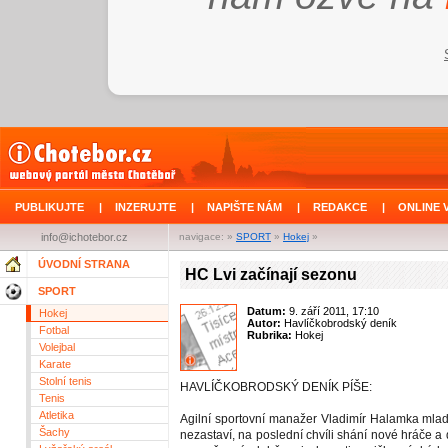
PUBLIKUJTE
|
INZERUJTE
|
NAPIŠTE NÁM
|
REDAKCE
|
ONLINE 
info@ichotebor.cz
navigace: »
SPORT
»
Hokej
»
ÚVODNÍ STRANA
HC Lvi začínají sezonu
SPORT
Datum:
9. září 2011, 17:10
Hokej
Autor:
Havlíčkobrodský deník
Fotbal
Rubrika:
Hokej
Volejbal
Karate
Stolní tenis
HAVLÍČKOBRODSKÝ DENÍK PÍŠE:
Tenis
Atletika
Agilní sportovní manažer Vladimír Halamka mladš
Šachy
nezastaví, na poslední chvíli shání nové hráče 