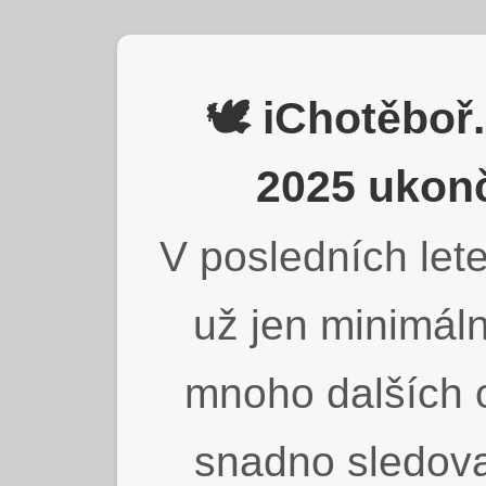
🕊️ iChotěbo
2025 ukonč
V posledních lete
už jen minimáln
mnoho dalších o
snadno sledova