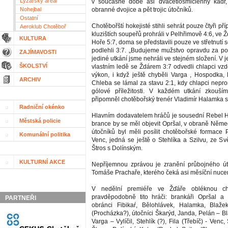
Lyžařský areál
v současné době asi dvacetiosmičlenný kádr, k
Nohejbal
obranné dvojice a pět trojic útočníků.
Ostatní
Chotěbořští hokejisté stihli sehrát pouze čtyři př
Aeroklub Chotěboř
kluzištích soupeřů prohráli v Pelhřimově 4:6, ve Ž
KULTURA
Hoře 5:7, doma se představili pouze ve střetnutí
podlehli 3:7. „Budujeme mužstvo opravdu za po
ZAJÍMAVOSTI
jediné utkání jsme nehráli ve stejném složení. V 
ŠKOLSTVÍ
vlastním ledě se Ždárem 3:7 odvedli chlapci vzd
výkon, i když ještě chyběli Varga , Hospodka
ARCHIV
Chleba se lámal za stavu 2:1, kdy chlapci nepro
gólové příležitosti. V každém utkání zkouší
připomněl chotěbořský trenér Vladimír Halamka st
Radniční okénko
Hlavním dodavatelem hráčů je sousední Rebel H
Městská policie
brance by se měl objevit Opršal, v obraně Němec
útočníků byl měli posílit chotěbořské formace P.
Komunální politika
Venc, jedná se ještě o Stehlíka a Szilvu, ze Svět
Štros s Dolínským.
KULTURNÍ AKCE
Nepříjemnou zprávou je zranění průbojného út
Tomáše Prachaře, kterého čeká asi měsíční nuce
V nedělní premiéře ve Žďáře obléknou ch
pravděpodobně tito hráči: brankáři Opršal a 
PARTNEŘI
obránci Fibikaŕ, Bělohlávek, Halamka, Blaže
(Procházka?), útočníci Škarýd, Janda, Pelán – B
Varga – Vylíčil, Stehlík (?), Fila (Třebíč) - Venc