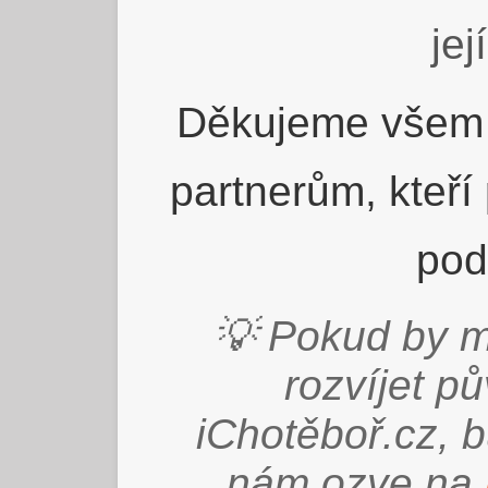
jej
Děkujeme všem 
partnerům, kteří
pod
💡 Pokud by m
rozvíjet p
iChotěboř.cz, 
nám ozve na