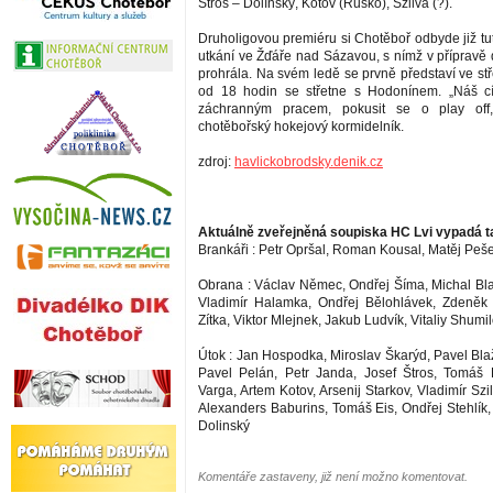
Štros – Dolínský, Kotov (Rusko), Szilva (?).
Druholigovou premiéru si Chotěboř odbyde již tu
utkání ve Žďáře nad Sázavou, s nímž v přípravě 
prohrála. Na svém ledě se prvně představí ve stř
od 18 hodin se střetne s Hodonínem. „Náš cí
záchranným pracem, pokusit se o play off,
chotěbořský hokejový kormidelník.
zdroj:
havlickobrodsky.denik.cz
Aktuálně zveřejněná soupiska HC Lvi vypadá t
Brankáři : Petr Opršal, Roman Kousal, Matěj Peše
Obrana : Václav Němec, Ondřej Šíma, Michal Blaž
Vladimír Halamka, Ondřej Bělohlávek, Zdeněk 
Zítka, Viktor Mlejnek, Jakub Ludvík, Vitaliy Shumi
Útok : Jan Hospodka, Miroslav Škarýd, Pavel Bla
Pavel Pelán, Petr Janda, Josef Štros, Tomáš 
Varga, Artem Kotov, Arsenij Starkov, Vladimír Szil
Alexanders Baburins, Tomáš Eis, Ondřej Stehlík, 
Dolinský
Komentáře zastaveny, již není možno komentovat.