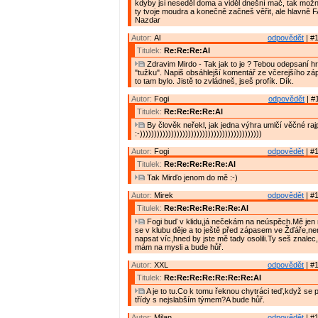
kdyby jsi neseděl doma a viděl dnešní mač, tak mož
ty tvoje moudra a konečně začneš věřit, ale hlavně FANDI
Nazdar
Autor:
Al
odpovědět
| #1
Titulek:
Re:Re:Re:Al
Zdravim Mirdo - Tak jak to je ? Tebou odepsaní hr
"tužku". Napiš obsáhlejší komentář ze včerejšího zá
to tam bylo. Jistě to zvládneš, jseš profík. Dík.
Autor:
Fogi
odpovědět
| #
Titulek:
Re:Re:Re:Re:Al
By člověk neřekl, jak jedna výhra umlčí věčné rajp
:-)))))))))))))))))))))))))))))))))))))))))))
Autor:
Fogi
odpovědět
| #1
Titulek:
Re:Re:Re:Re:Re:Al
Tak Mirďo jenom do mě :-)
Autor:
Mirek
odpovědět
| #1
Titulek:
Re:Re:Re:Re:Re:Re:Al
Fogi buď v klidu,já nečekám na neúspěch.Mě jen 
se v klubu děje a to ještě před zápasem ve Žďáře,
napsat víc,hned by jste mě tady osolili.Ty seš znalec,
mám na mysli a bude hůř.
Autor:
XXL
odpovědět
| #1
Titulek:
Re:Re:Re:Re:Re:Re:Re:Al
A je to tu.Co k tomu řeknou chytráci teď,když se 
třídy s nejslabším týmem?A bude hůř.
Autor:
Milan
odpovědět
| #1