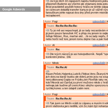
Já ti po těch 10 zápasech napíšu hodnocení,poku
připomeň.Budeme asi všichni ale zklamaný,teda po
Brod pravidelně pouštět hotový hráče,ne tenhle odpad a
Google Adwords
se cizincum dolaději transfer karty,to je už vážně v
fanouškum,tohle napsat dva dny před prvnim mistrá
nezaplacení.
Autor:
Fogi
odpovědět
| 
Titulek:
Re:Re:Re:Re:Re:
Ty jsi mě asi nepochopil, já se tady nezastávám 
já jsem pouze fanoušek HC a přeju mu jenom to nejle
šéfuje Němec, Rus, marťan atd... Já se tady nepřu, ž
nebo horší než loni, jenom tomu dejme čas a pak ho
Autor:
Al
odpovědět
| 
Titulek:
Re:
Dle tvých názorů jsi asi hokejodborník. Nepiš "sp
konkretní jména . Dík
Autor:
Mirek
odpovědět
| 
Titulek:
Re:Re:Al
Rauer,Pešek,Halamka,Ludvík,Fibikar,Venc,Škaryd,Ho
jich dost,na baráž budou ale dobrý,proto jsou na sou
neni,slibovanej Gajda ve Frýdku,ten Plzeňák taky ne,
kdo?Akorát asi Opršal,za první mužstvo nikdo z hrá
nehraje,tak buďme při zemi.A bez silnýho sponzora t
rychlej konec a ten údajně zatim neni.
Autor:
Fogi
odpovědět
| 
Titulek:
Re:Re:Re:Al
Tak jsem se Mirďo vrátil ze zápasu a musím ti sděli
první vlaštovka jaro nedělá, vím že mám být nohama 