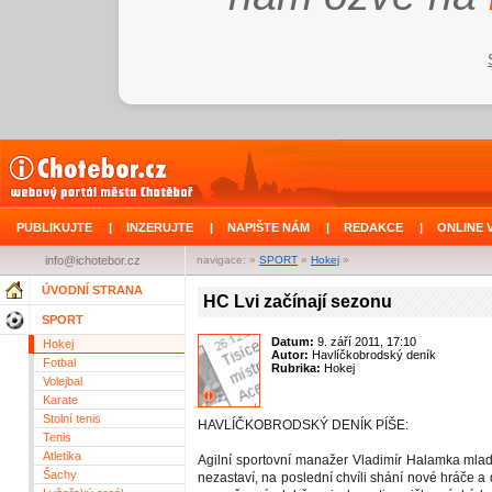
PUBLIKUJTE
|
INZERUJTE
|
NAPIŠTE NÁM
|
REDAKCE
|
ONLINE 
info@ichotebor.cz
navigace: »
SPORT
»
Hokej
»
ÚVODNÍ STRANA
HC Lvi začínají sezonu
SPORT
Datum:
9. září 2011, 17:10
Hokej
Autor:
Havlíčkobrodský deník
Fotbal
Rubrika:
Hokej
Volejbal
Karate
Stolní tenis
HAVLÍČKOBRODSKÝ DENÍK PÍŠE:
Tenis
Atletika
Agilní sportovní manažer Vladimír Halamka mladš
Šachy
nezastaví, na poslední chvíli shání nové hráče 