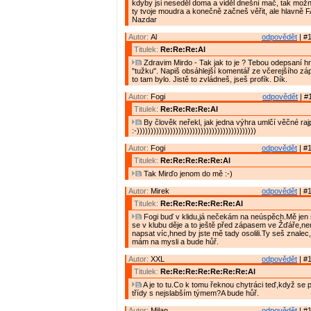
kdyby jsi neseděl doma a viděl dnešní mač, tak mož
ty tvoje moudra a konečně začneš věřit, ale hlavně FANDI
Nazdar
Autor:
Al
odpovědět
| #1
Titulek:
Re:Re:Re:Al
Zdravim Mirdo - Tak jak to je ? Tebou odepsaní hr
"tužku". Napiš obsáhlejší komentář ze včerejšího zá
to tam bylo. Jistě to zvládneš, jseš profík. Dík.
Autor:
Fogi
odpovědět
| #
Titulek:
Re:Re:Re:Re:Al
By člověk neřekl, jak jedna výhra umlčí věčné rajp
:-)))))))))))))))))))))))))))))))))))))))))))
Autor:
Fogi
odpovědět
| #1
Titulek:
Re:Re:Re:Re:Re:Al
Tak Mirďo jenom do mě :-)
Autor:
Mirek
odpovědět
| #1
Titulek:
Re:Re:Re:Re:Re:Re:Al
Fogi buď v klidu,já nečekám na neúspěch.Mě jen 
se v klubu děje a to ještě před zápasem ve Žďáře,
napsat víc,hned by jste mě tady osolili.Ty seš znalec,
mám na mysli a bude hůř.
Autor:
XXL
odpovědět
| #1
Titulek:
Re:Re:Re:Re:Re:Re:Re:Al
A je to tu.Co k tomu řeknou chytráci teď,když se 
třídy s nejslabším týmem?A bude hůř.
Autor:
Milan
odpovědět
| #1