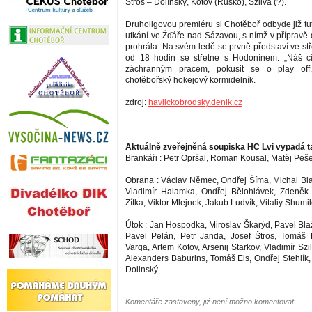
Štros – Dolínský, Kotov (Rusko), Szilva (?).
Druholigovou premiéru si Chotěboř odbyde již tu
utkání ve Žďáře nad Sázavou, s nímž v přípravě 
prohrála. Na svém ledě se prvně představí ve stř
od 18 hodin se střetne s Hodonínem. „Náš cí
záchranným pracem, pokusit se o play off,
chotěbořský hokejový kormidelník.
zdroj:
havlickobrodsky.denik.cz
Aktuálně zveřejněná soupiska HC Lvi vypadá t
Brankáři : Petr Opršal, Roman Kousal, Matěj Peše
Obrana : Václav Němec, Ondřej Šíma, Michal Blaž
Vladimír Halamka, Ondřej Bělohlávek, Zdeněk 
Zítka, Viktor Mlejnek, Jakub Ludvík, Vitaliy Shumi
Útok : Jan Hospodka, Miroslav Škarýd, Pavel Bla
Pavel Pelán, Petr Janda, Josef Štros, Tomáš 
Varga, Artem Kotov, Arsenij Starkov, Vladimír Szil
Alexanders Baburins, Tomáš Eis, Ondřej Stehlík, 
Dolinský
Komentáře zastaveny, již není možno komentovat.