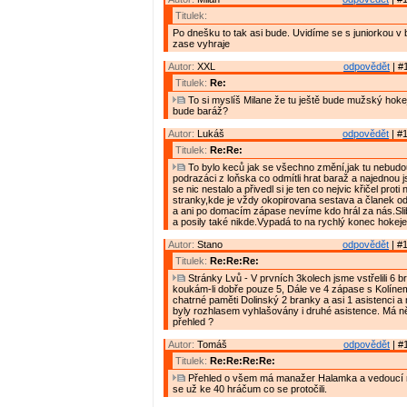
Titulek:
Po dnešku to tak asi bude. Uvidíme se s juniorkou v b
zase vyhraje
Autor:
XXL
odpovědět
| #
Titulek:
Re:
To si myslíš Milane že tu ještě bude mužský hoke
bude baráž?
Autor:
Lukáš
odpovědět
| #1
Titulek:
Re:Re:
To bylo keců jak se všechno změní,jak tu nebudo
podrazáci z loňska co odmítli hrat baraž a najednou j
se nic nestalo a přivedl si je ten co nejvic křičel proti
stranky,kde je vždy okopirovana sestava a članek 
a ani po domacím zápase nevíme kdo hrál za nás.Sl
a posily také nikde.Vypadá to na rychlý konec hokeje
Autor:
Stano
odpovědět
| #1
Titulek:
Re:Re:Re:
Stránky Lvů - V prvních 3kolech jsme vstřelili 6 bra
koukám-li dobře pouze 5, Dále ve 4 zápase s Kolíne
chatrné paměti Dolinský 2 branky a asi 1 asistenci 
byly rozhlasem vyhlašovány i druhé asistence. Má n
přehled ?
Autor:
Tomáš
odpovědět
| #
Titulek:
Re:Re:Re:Re:
Přehled o všem má manažer Halamka a vedoucí 
se už ke 40 hráčum co se protočili.