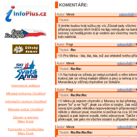
KOMENTÁŘE:
Autor:
Mirek
odpovědět
|
Titulek:
S timhle budou hrát tužku,nic víc.Zůstali tady všichni 
přípravy,spoustu těch hráčů na ligu nemá,ale na bar
sezony se hoději,proto si je vedení asi všechny nech
kdo odehrát.
Autor:
Fogi
odpovědět
| 
Titulek:
Re:
Pro Mirka - bla, bla, bla, tož asi ohledně tvého př
Autor:
Mirek
odpovědět
| 
Titulek:
Re:Re:
Na hokeji ve středu jsi nebyl,scháníš o něm info
kulový,tak se věnuj malejm dětem a pivu a nehraj si 
Moraváka,ty věčnej chytrolíne ze Sobáče.
Internetové aplikace
Autor:
Fogi
odpovědět
| 
Městská knihovna Chotěboř
Titulek:
Re:Re:Re:
Mirku já nejsem chytrolín z Moravy to byl překlep,
Informační centrum Chotěboř
jenom "to" a ne "tož", jinak za vším si stojím. Jak mů
novej tým podle několika nepovedenejch přípravnejch 
Městská policie Chotěboř
někdo v diskuzi psal, musíme si počkat na cca 10 mi
zápasů a pak teprve soudit, nebo odsuzovat. Takže 
Záhady a tajemno
překvapit, tak jako mi všichni ostatní a případně odsu
Milan Knob
Autor:
Mirek
odpovědět
| 
Fotografie z Chotěbořska
Titulek:
Re:Re:Re:Re:
Milan Knob