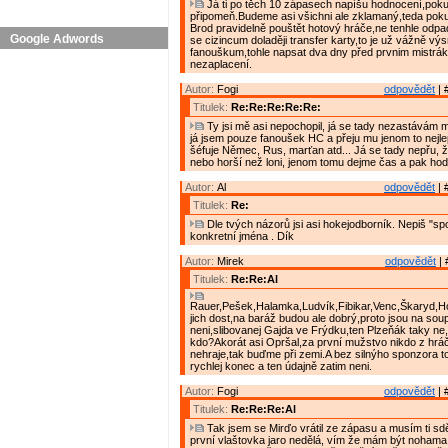
Já ti po těch 10 zápasech napíšu hodnocení,poku
připomeň.Budeme asi všichni ale zklamaný,teda po
Brod pravidelně pouštět hotový hráče,ne tenhle odpad a
Google Adwords
se cizincum dolaději transfer karty,to je už vážně v
fanouškum,tohle napsat dva dny před prvnim mistrá
nezaplacení.
Autor:
Fogi
odpovědět
| 
Titulek:
Re:Re:Re:Re:Re:
Ty jsi mě asi nepochopil, já se tady nezastávám 
já jsem pouze fanoušek HC a přeju mu jenom to nejle
šéfuje Němec, Rus, marťan atd... Já se tady nepřu, ž
nebo horší než loni, jenom tomu dejme čas a pak ho
Autor:
Al
odpovědět
| 
Titulek:
Re:
Dle tvých názorů jsi asi hokejodborník. Nepiš "sp
konkretní jména . Dík
Autor:
Mirek
odpovědět
| 
Titulek:
Re:Re:Al
Rauer,Pešek,Halamka,Ludvík,Fibikar,Venc,Škaryd,Ho
jich dost,na baráž budou ale dobrý,proto jsou na sou
neni,slibovanej Gajda ve Frýdku,ten Plzeňák taky ne,
kdo?Akorát asi Opršal,za první mužstvo nikdo z hrá
nehraje,tak buďme při zemi.A bez silnýho sponzora t
rychlej konec a ten údajně zatim neni.
Autor:
Fogi
odpovědět
| 
Titulek:
Re:Re:Re:Al
Tak jsem se Mirďo vrátil ze zápasu a musím ti sděli
první vlaštovka jaro nedělá, vím že mám být nohama 