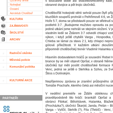
Lyžařský areál
v současné době asi dvacetiosmičlenný kádr, k
Nohejbal
obranné dvojice a pět trojic útočníků.
Ostatní
Chotěbořští hokejisté stihli sehrát pouze čtyři př
Aeroklub Chotěboř
kluzištích soupeřů prohráli v Pelhřimově 4:6, ve Ž
KULTURA
Hoře 5:7, doma se představili pouze ve střetnutí
podlehli 3:7. „Budujeme mužstvo opravdu za po
ZAJÍMAVOSTI
jediné utkání jsme nehráli ve stejném složení. V 
ŠKOLSTVÍ
vlastním ledě se Ždárem 3:7 odvedli chlapci vzd
výkon, i když ještě chyběli Varga , Hospodka
ARCHIV
Chleba se lámal za stavu 2:1, kdy chlapci nepro
gólové příležitosti. V každém utkání zkouší
připomněl chotěbořský trenér Vladimír Halamka st
Radniční okénko
Hlavním dodavatelem hráčů je sousední Rebel H
Městská policie
brance by se měl objevit Opršal, v obraně Němec
útočníků byl měli posílit chotěbořské formace P.
Komunální politika
Venc, jedná se ještě o Stehlíka a Szilvu, ze Svět
Štros s Dolínským.
KULTURNÍ AKCE
Nepříjemnou zprávou je zranění průbojného út
Tomáše Prachaře, kterého čeká asi měsíční nuce
V nedělní premiéře ve Žďáře obléknou ch
pravděpodobně tito hráči: brankáři Opršal a 
PARTNEŘI
obránci Fibikaŕ, Bělohlávek, Halamka, Blaže
(Procházka?), útočníci Škarýd, Janda, Pelán – B
Varga – Vylíčil, Stehlík (?), Fila (Třebíč) - Venc