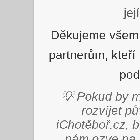
jej
Děkujeme všem 
partnerům, kteří
pod
💡 Pokud by m
rozvíjet p
iChotěboř.cz, 
nám ozve na