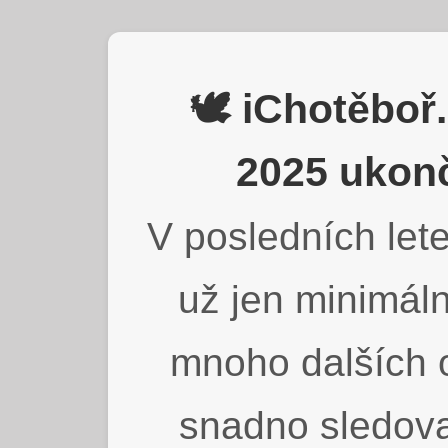
🕊️ iChotěbo
2025 ukonč
V posledních lete
už jen minimáln
mnoho dalších o
snadno sledova