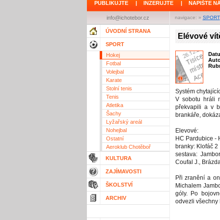
PUBLIKUJTE
|
INZERUJTE
|
NAPIŠTE N
info@ichotebor.cz
navigace: »
SPORT
ÚVODNÍ STRANA
Elévové vít
SPORT
Dat
Hokej
Aut
Fotbal
Rubr
Volejbal
Karate
Stolní tenis
Systém chytajíc
Tenis
V sobotu hráli 
Atletika
překvapili a v 
Šachy
brankáře, dokáza
Lyžařský areál
Nohejbal
Elevové:
HC Pardubice - H
Ostatní
branky: Klofáč 2
Aeroklub Chotěboř
sestava: Jambor
KULTURA
Coufal J., Brázda
ZAJÍMAVOSTI
Při zranění a o
ŠKOLSTVÍ
Michalem Jambore
góly. Po bojov
ARCHIV
odvezli všechny 