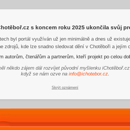
iChotěboř.cz s koncem roku 2025 ukončila svůj p
tech byl portál využíván už jen minimálně a dnes už existu
ne zdrojů, kde lze snadno sledovat dění v Chotěboři a jejím o
 autorům, čtenářům a partnerům, kteří projekt po celou dob
ěl někdo zájem dál rozvíjet původní myšlenku iChotěboř.cz
když se nám ozve na
info@ichotebor.cz
.
Skrýt oznámení