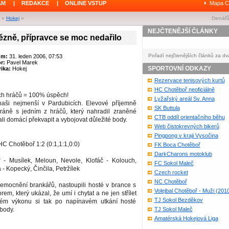
ÁM
|
REDAKCE
|
ONLINE VSTUP
Mapa C
»
Hokej
»
čtenářů
NEJČTENĚJŠÍ ČLÁNKY
ězně, přípravce se moc nedařilo
Pořadí nejčtenějších článků za dv
um:
31. leden 2006, 07:53
or:
Pavel Marek
SPORTOVNÍ ODKAZY
ika:
Hokej
Rezervace tenisových kurtů
HC Chotěboř neoficiálně
ích hráčů = 100% úspěch!
Lyžařský areál Sv. Anna
naši nejmenší v Pardubicích. Elevové příjemně
SK Buttula
bráně s jedním z hráčů, který nahradil zraněné
CTB oddíl orientačního běhu
li domácí překvapit a vybojovat důležité body.
Web čistokrevných bikerů
Pingpong v kraji Vysočina
C Chotěboř 1:2 (0:1,1:1,0:0)
FK Boca Chotěboř
DarkCharons motoklub
 - Musílek, Meloun, Nevole, Klofáč - Kolouch,
FC Sokol Maleč
 - Kopecký, Činčila, Petržílek
Czech rocket
NC Chotěboř
nemocnění brankářů, nastoupili hosté v brance s
Volejbal Chotěboř - Muži (201
m, který ukázal, že umí i chytat a ne jen střílet
TJ Sokol Bezděkov
ném výkonu si tak po napínavém utkání hosté
body.
TJ Sokol Maleč
Amatérská Hokejová Liga