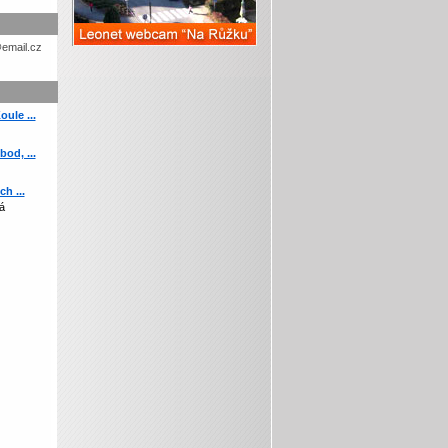
etohc.ch
ule ...
od, ...
h ...
á