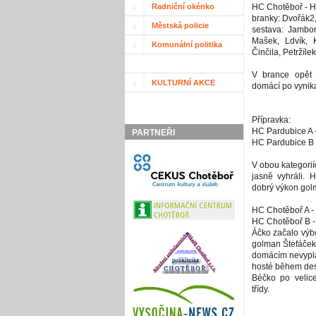
Radniční okénko
HC Chotěboř - HC
branky: Dvořák2,
Městská policie
sestava: Jambor
Mašek, Ldvík, 
Komunální politika
Činčila, Petržílek
V brance opět
KULTURNÍ AKCE
domácí po vynika
Přípravka:
HC Pardubice A 
PARTNEŘI
HC Pardubice B 
V obou kategoriíc
jasně vyhráli. 
dobrý výkon gol
HC Chotěboř A -
HC Chotěboř B -
Áčko začalo výbo
golman Štefáček 
domácím nevypla
hosté během deset
Béčko po velic
třídy.