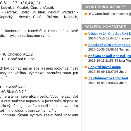
 Skuteč 7:1 (2:0,4:0,1:1)
SPORTOVNÍ KONTAKTY
 Ludvík 2, Musílek, Činčila, Mašek
 - Dvořák, Klofáč, Musílek, Meloun, Muzikář -
HC Chotěboř:
zc.liame@rob
Kopecký - Nevole, Coufal, Brázda - Kolouch,
POSLEDNÍ KOMENTÁŘE
 s Jamborem a konečně v kompletní sestavě
Výsledky 24. Chotěbořské Ko
jícím výkonu zaslouženě vyhráli.
2024-07-15 01:04:14
Hansek
Chotěboř veze z Humpolce b
2024-01-30 08:58:06
Tomáš
- HC Chotěboř A 11:2
Kočkám se daří lépe než jejic
- HC Chotěboř B 11:2
2022-10-11 21:53:56
jana Piln
Body zůstávají doma
h byli domácí jasně lepší a i přes bojovnost hostí
2022-10-09 13:27:03
Josef
Hosty od většího "výprasku" zachránil snad jen
manů.
Z Pelhřimova vezeme bod
2022-10-04 21:08:31
Josef
 HC Skuteč A 4:5
 HC Skuteč B 7:2
rně a téměř celé utkání vedlo. Výborně zachytal
a celé mužstvo bojovalo. V posledním dějství se
tila výměna golmanů a menší koncentrovanost a
i minut otočili utkání ze 4:2 na 4:5.
e dobrém výkonu vyhrálo zaslouženě rozdílem