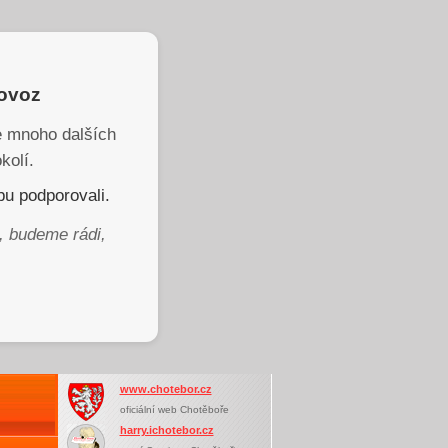
rovoz
je mnoho dalších
kolí.
u podporovali.
, budeme rádi,
www.chotebor.cz
oficiální web Chotěboře
harry.ichotebor.cz