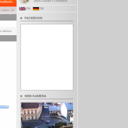
první Courier v Chotěboři
hotěboře
EN
DE
 online: 24
FACEBOOK
a měsíce.
WEB KAMERA
0/2011)