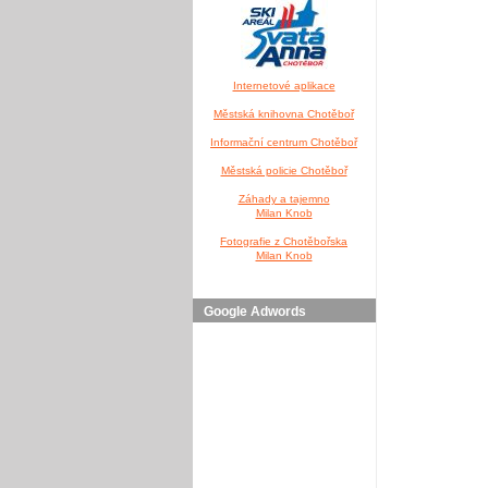
Internetové aplikace
Městská knihovna Chotěboř
Informační centrum Chotěboř
Městská policie Chotěboř
Záhady a tajemno
Milan Knob
Fotografie z Chotěbořska
Milan Knob
Google Adwords