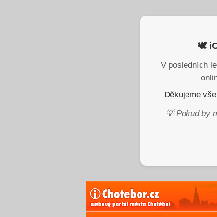
🕊️ 
V posledních le
onli
Děkujeme všem
💡 Pokud by m