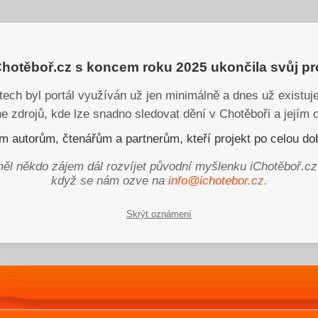
iChotěboř.cz s koncem roku 2025 ukončila svůj p
tech byl portál využíván už jen minimálně a dnes už existu
ne zdrojů, kde lze snadno sledovat dění v Chotěboři a jejím o
 autorům, čtenářům a partnerům, kteří projekt po celou dob
ěl někdo zájem dál rozvíjet původní myšlenku iChotěboř.cz
když se nám ozve na
info@ichotebor.cz
.
Skrýt oznámení