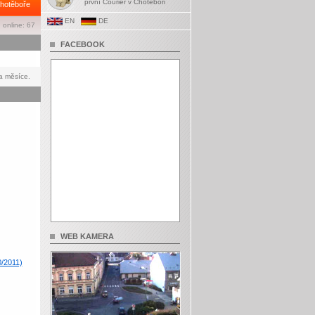
první Courier v Chotěboři
hotěboře
EN
DE
 online: 67
FACEBOOK
a měsíce.
WEB KAMERA
0/2011)