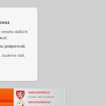
rovoz
je mnoho dalších
kolí.
u podporovali.
, budeme rádi,
www.chotebor.cz
oficiální web Chotěboře
harry.ichotebor.cz