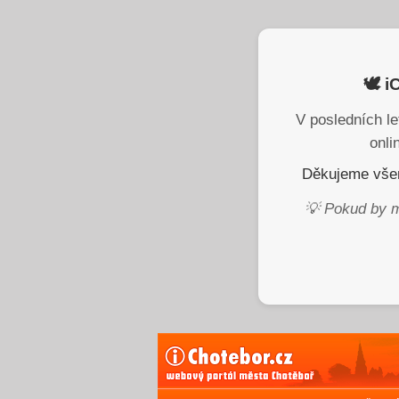
🕊️ 
V posledních le
onli
Děkujeme všem
💡 Pokud by m