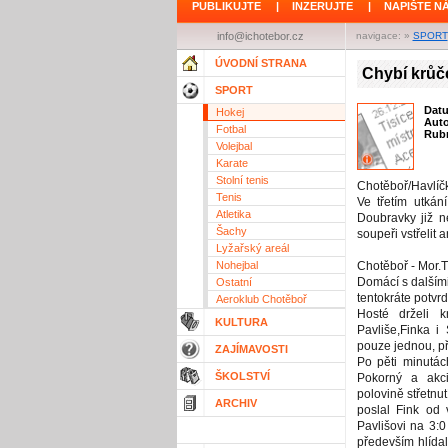
PUBLIKUJTE
|
INZERUJTE
|
NAPIŠTE N
info@ichotebor.cz
navigace: »
SPORT
ÚVODNÍ STRANA
Chybí krůč
SPORT
Dat
Hokej
Aut
Fotbal
Rubr
Volejbal
Karate
Stolní tenis
Chotěboř/Havlíč
Tenis
Ve třetím utkán
Atletika
Doubravky již n
Šachy
soupeři vstřelit 
Lyžařský areál
Nohejbal
Chotěboř - Mor.
Domácí s dalším
Ostatní
tentokráte potvrd
Aeroklub Chotěboř
Hosté drželi k
KULTURA
Pavliše,Finka i
pouze jednou, při
ZAJÍMAVOSTI
Po pěti minutác
ŠKOLSTVÍ
Pokorný a akc
polovině střetnu
ARCHIV
poslal Fink od
Pavlišovi na 3:0
především hlídal