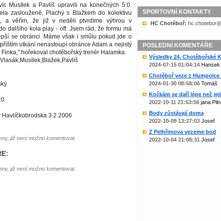
víc Musílek a Pavliš upravili na konečných 5:0.
SPORTOVNÍ KONTAKTY
cela zaslouženě, Plachý s Blažkem do kolektivu
, a věřím, že již v neděli ptvrdíme výhrou v
HC Chotěboř:
zc.liame@rob
o dalšího kola play - off. Jsem rád, že formu má
lepší se obránci. Máme však i smůlu pokud jde o
v příštím utkání nenastoupí obránce Adam a nejistý
POSLEDNÍ KOMENTÁŘE
ka Finka," hořekoval chotěbořský trenér Halamka.
Výsledky 24. Chotěbořské Ko
Vlasák,Musílek,Blažek,Pavliš
2024-07-15 01:04:14
Hansek
Chotěboř veze z Humpolce b
ský
2024-01-30 08:58:06
Tomáš
Kočkám se daří lépe než jejic
:0
2022-10-11 21:53:56
jana Piln
Body zůstávají doma
 Havlíčkobrodska 3.2.2006
2022-10-09 13:27:03
Josef
Z Pelhřimova vezeme bod
ny, již není možno komentovat.
2022-10-04 21:08:31
Josef
E:
ny, již není možno komentovat.