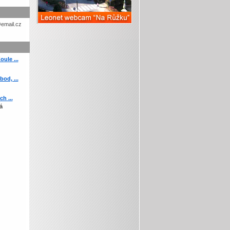
etohc.ch
ule ...
od, ...
h ...
á