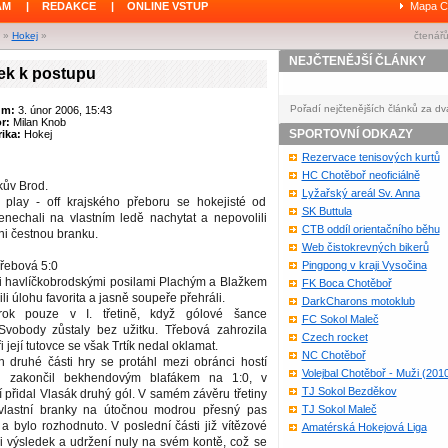
ÁM
|
REDAKCE
|
ONLINE VSTUP
Mapa C
»
Hokej
»
čtenářů
NEJČTENĚJŠÍ ČLÁNKY
ek k postupu
Pořadí nejčtenějších článků za dv
um:
3. únor 2006, 15:43
or:
Milan Knob
SPORTOVNÍ ODKAZY
ika:
Hokej
Rezervace tenisových kurtů
HC Chotěboř neoficiálně
kův Brod.
Lyžařský areál Sv. Anna
í play - off krajského přeboru se hokejisté od
SK Buttula
enechali na vlastním ledě nachytat a nepovolili
CTB oddíl orientačního běhu
ani čestnou branku.
Web čistokrevných bikerů
Třebová 5:0
Pingpong v kraji Vysočina
i havlíčkobrodskými posilami Plachým a Blažkem
FK Boca Chotěboř
ili úlohu favorita a jasně soupeře přehráli.
DarkCharons motoklub
rok pouze v I. třetině, když gólové šance
FC Sokol Maleč
 Svobody zůstaly bez užitku. Třebová zahrozila
Czech rocket
 její tutovce se však Trtík nedal oklamat.
NC Chotěboř
h druhé části hry se protáhl mezi obránci hostí
Volejbal Chotěboř - Muži (201
i zakončil bekhendovým blafákem na 1:0, v
TJ Sokol Bezděkov
tí přidal Vlasák druhý gól. V samém závěru třetiny
 vlastní branky na útočnou modrou přesný pas
TJ Sokol Maleč
 a bylo rozhodnuto. V poslední části již vítězové
Amatérská Hokejová Liga
i výsledek a udržení nuly na svém kontě, což se