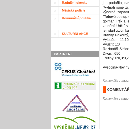
Radniční okénko
jim podařilo, na
"Vyhráli jsme z
Městská policie
výborně zapadli
Třebové postup d
Komunální politika
gólman Trtík a 
zranění. Určitě 
je i start útoční
KULTURNÍ AKCE
Branky. Pokorný,
Vyloučení: 11:10
Využití: 1:0
Rozhodčí: Strán
Diváci: 650!
PARTNEŘI
Třetiny: 0:0,3:0,2
Vysočina-Noviny
Komentáře zastave
KOMENTÁŘ
Komentáře zastave