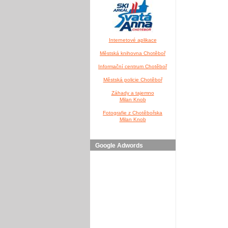
Internetové aplikace
Městská knihovna Chotěboř
Informační centrum Chotěboř
Městská policie Chotěboř
Záhady a tajemno
Milan Knob
Fotografie z Chotěbořska
Milan Knob
Google Adwords