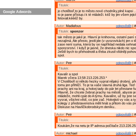
Titulek:
jo chotěboř,to je to město.nové chodníky,plné kapsi ....
Google Adwords
to je pane přístup.i k té mládeži. kéž by jim všem jejic
fetovali.kéééž by.
Autor:
Madlafous
odpovědět
| #
Titulek:
sponzor
tak město je jaké je. Hlavní je knihovna, ostatní paní 
nezajímá. Ale přesto, jestli jde (v uvozovkách) jen o t
zase není suma, která by se například nedala sehna
sponzorství. I když je jasné, že dneska nikdo nic s
Ještě bych to přehodnotil a třeba zkusil vlídněji pohov
spol.
Autor:
Petr
odpovědět
| #
Titulek:
Kavalír a spol
Marek včera 13:58 213.226.253.*
V Chotěboři si někdo hezky vypral nějaký drobný, p
tomu jen přihlíží. To je ta vaše slavná druhá liga. Te
prachy ani na kraj, a hokej tady do pár let přestane f
Hlavně, že chcete žebrat prachy na městě, abyste je
mládeže, mohli cpát do A týmu. Kavalíre, už by jste s
vysrat, všichni vědí, co jste zač. Hokejisti vy vás a 
kolegy z představenstva měli hnát a přitom do vás p
Diskuse na Havlíčkobrodskym deníku..
Autor:
Petr
odpovědět
| #
Titulek:
Koukám,že na netu je IP adresa počítače 213.226.25
Autor:
michael
odpovědět
| #