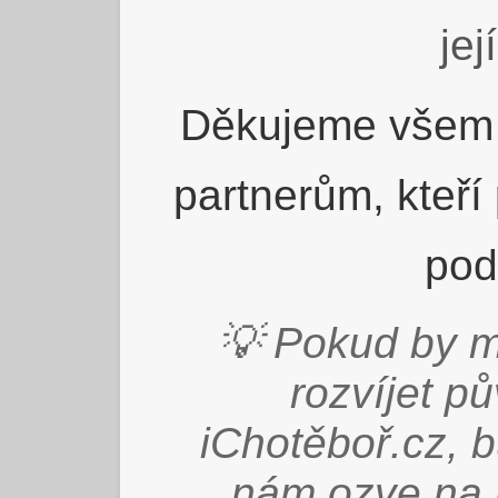
jej
Děkujeme všem 
partnerům, kteří
pod
💡 Pokud by m
rozvíjet p
iChotěboř.cz, 
nám ozve na