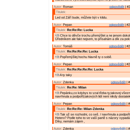
Autor:
Roman
odpovědět
| #2
Titulek:
Led od Září bude, můžete být v klidu.
Autor:
Pepan
odpovědět
| #2
Titulek:
Re:Re:Re: Lucka
Chce to děvče trochu přemýšlet a ne jenom dokola
Úředníkem ale fakt nejsem, to přísahám a dík za pok
Autor:
Tomáš
odpovědět
| #2
Titulek:
Re:Re:Re:Re: Lucka
Popřemýšlej hochu hlavně ty o sobě.
Autor:
Pepan
odpovědět
| #2
Titulek:
Re:Re:Re:Re:Re: Lucka
A ty taky
Autor:
Zdenka
odpovědět
| #
Titulek:
Re:Re: Milan
Pepánku,co kdybys to vzal třeba ty,takovej všezn
navrhnula a podpořil,takových lidí není nikdy dostat
Autor:
Pepan
odpovědět
| #
Titulek:
Re:Re:Re: Milan-Zdenka
Tak už se rozhodni, co seš. / navrhnula a podpořil
Hetero? Podle toho to ve vaší partě s názory vypadá
Díky, nemám zájem ,
Autor:
Zdenka
odpovědět
| #