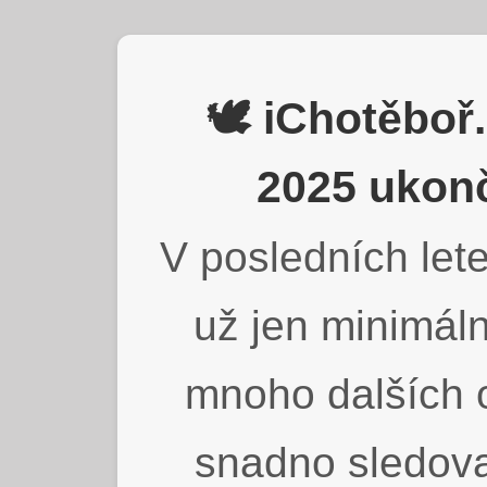
🕊️ iChotěbo
2025 ukonč
V posledních lete
už jen minimáln
mnoho dalších o
snadno sledova