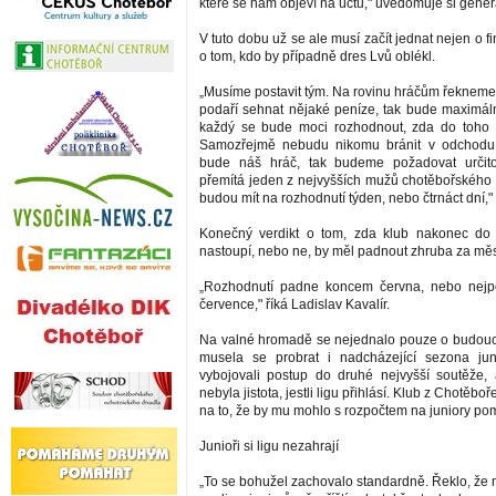
které se nám objeví na účtu," uvědomuje si generá
V tuto dobu už se ale musí začít jednat nejen o fi
o tom, kdo by případně dres Lvů oblékl.
„Musíme postavit tým. Na rovinu hráčům řekneme
podaří sehnat nějaké peníze, tak bude maximál
každý se bude moci rozhodnout, zda do toho 
Samozřejmě nebudu nikomu bránit v odchodu
bude náš hráč, tak budeme požadovat určit
přemítá jeden z nejvyšších mužů chotěbořského k
budou mít na rozhodnutí týden, nebo čtrnáct dní,"
Konečný verdikt o tom, zda klub nakonec do 
nastoupí, nebo ne, by měl padnout zhruba za měs
„Rozhodnutí padne koncem června, nebo nejp
července," říká Ladislav Kavalír.
Na valné hromadě se nejednalo pouze o budouc
musela se probrat i nadcházející sezona juni
vybojovali postup do druhé nejvyšší soutěže,
nebyla jistota, jestli ligu přihlásí. Klub z Chotěb
na to, že by mu mohlo s rozpočtem na juniory po
Junioři si ligu nezahrají
„To se bohužel zachovalo standardně. Řeklo, že