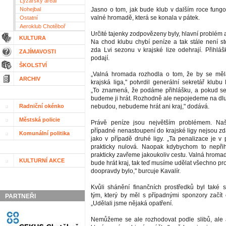
Lyžařský areál
Nohejbal
Jasno o tom, jak bude klub v dalším roce fungo
valné hromadě, která se konala v pátek.
Ostatní
Aeroklub Chotěboř
Určité tajenky zodpovězeny byly, hlavní problém a
KULTURA
Na chod klubu chybí peníze a tak stále není sto
zda Lvi sezonu v krajské lize odehrají. Přihláš
ZAJÍMAVOSTI
podají.
ŠKOLSTVÍ
„Valná hromada rozhodla o tom, že by se měl
ARCHIV
krajská liga," potvrdil generální sekretář klubu 
„To znamená, že podáme přihlášku, a pokud s
budeme ji hrát. Rozhodně ale nepojedeme na dlu
Radniční okénko
nebudou, nebudeme hrát ani kraj," dodává.
Městská policie
Právě peníze jsou největším problémem. Naš
případné nenastoupení do krajské ligy nejsou zd
Komunální politika
jako v případě druhé ligy. „Ta penalizace je v 
prakticky nulová. Naopak kdybychom to nepřihlá
prakticky zavřeme jakoukoliv cestu. Valná hromada
KULTURNÍ AKCE
bude hrát kraj, tak teď musíme udělat všechno pro
doopravdy bylo," burcuje Kavalír.
Kvůli shánění finančních prostředků byl také s
tým, který by měl s případnými sponzory začít 
PARTNEŘI
„Udělali jsme nějaká opatření.
Nemůžeme se ale rozhodovat podle slibů, ale 