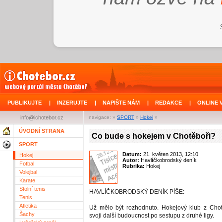
PUBLIKUJTE
|
INZERUJTE
|
NAPIŠTE NÁM
|
REDAKCE
|
ONLINE 
info@ichotebor.cz
navigace: »
SPORT
»
Hokej
»
ÚVODNÍ STRANA
Co bude s hokejem v Chotěboři?
SPORT
Datum:
21. květen 2013, 12:10
Hokej
Autor:
Havlíčkobrodský deník
Fotbal
Rubrika:
Hokej
Volejbal
Karate
Stolní tenis
HAVLÍČKOBRODSKÝ DENÍK PÍŠE:
Tenis
Atletika
Už mělo být rozhodnuto. Hokejový klub z Chot
Šachy
svoji další budoucnost po sestupu z druhé ligy.