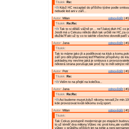
Titulek:
Re:
Když HC nezaplatí do příštího týdne podle smlou
nebude led ani v září...
Autor:
Milan
odpovědět
| #1
Titulek:
Re:Re:
Tak to si děláš vážně pr.... ne?Jakej dluh HC co j
Jestli má u Cekusu někdo dluh tak určitě ne HC,za c
dlužila?Fakt už ty co to takhle všechno dovedli patří 
Autor:
Jana
odpovědět
| #1
Titulek:
Tak to máme jako jít a poděkovat na klub a komu,po
září pro děti připravenej led?Platíme příspěvky do kl
pokladny,my nevíme jaká je smlouva s provozovatelem 
některá strana porušuje,tak proč by to měl odnýst ně
Autor:
Petr
odpovědět
| #1
Titulek:
Re:
Vidím to na přejití na kolečka...
Autor:
Jana
odpovědět
| #1
Titulek:
Re:Re:
Asi budeme muset,když nikomu nevadí,že min.100
kde provozovat kvůli někomu svůj sport.
Autor:
Milan
odpovědět
| #1
Titulek:
Tak Cekus postupně modernizuje po etapách budovu 
to už téměř dva miliony.Vůbec nic proti kinu,ale vydělá
vůbec v průběhu příštích let na tohle a neni pername