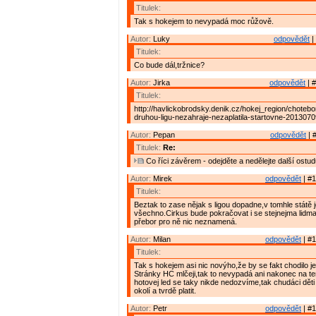
Titulek:
Tak s hokejem to nevypadá moc růžově.
Autor:
Luky
odpovědět
|
Titulek:
Co bude dál,tržnice?
Autor:
Jirka
odpovědět
| #
Titulek:
http://havlickobrodsky.denik.cz/hokej_region/choteb
druhou-ligu-nezahraje-nezaplatila-startovne-2013070
Autor:
Pepan
odpovědět
| 
Titulek:
Re:
Co říci závěrem - odejděte a nedělejte další ostu
Autor:
Mirek
odpovědět
| #1
Titulek:
Beztak to zase nějak s ligou dopadne,v tomhle státě 
všechno.Cirkus bude pokračovat i se stejnejma lidma
přebor pro ně nic neznamená.
Autor:
Milan
odpovědět
| #1
Titulek:
Tak s hokejem asi nic novýho,že by se fakt chodilo 
Stránky HC mlčeji,tak to nevypadá ani nakonec na te
hotovej led se taky nikde nedozvíme,tak chudáci děti
okolí a tvrdě platit.
Autor:
Petr
odpovědět
| #1