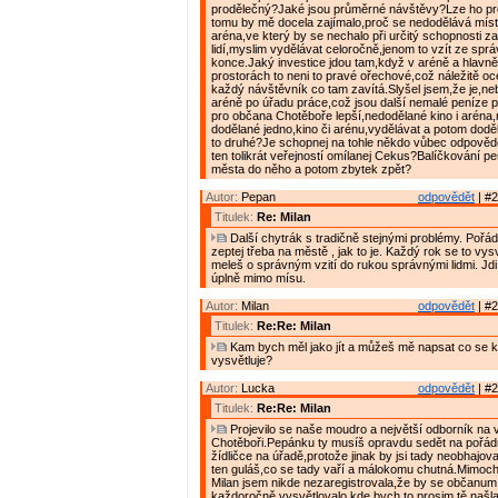
prodělečný?Jaké jsou průměrné návštěvy?Lze ho pr
tomu by mě docela zajímalo,proč se nedodělává mís
aréna,ve který by se nechalo při určitý schopnosti 
lidí,myslim vydělávat celoročně,jenom to vzít ze spr
konce.Jaký investice jdou tam,když v aréně a hlavně 
prostorách to neni to pravé ořechové,což náležitě o
každý návštěvník co tam zavítá.Slyšel jsem,že je,ne
aréně po úřadu práce,což jsou další nemalé peníze p
pro občana Chotěboře lepší,nedodělané kino i aréna,
dodělané jedno,kino či arénu,vydělávat a potom dodě
to druhé?Je schopnej na tohle někdo vůbec odpovědět
ten tolikrát veřejností omílanej Cekus?Balíčkování p
města do něho a potom zbytek zpět?
Autor:
Pepan
odpovědět
| #2
Titulek:
Re: Milan
Další chytrák s tradičně stejnými problémy. Pořád
zeptej třeba na městě , jak to je. Každý rok se to vys
meleš o správným vzití do rukou správnými lidmi. Jd
úplně mimo mísu.
Autor:
Milan
odpovědět
| #2
Titulek:
Re:Re: Milan
Kam bych měl jako jít a můžeš mě napsat co se 
vysvětluje?
Autor:
Lucka
odpovědět
| #2
Titulek:
Re:Re: Milan
Projevilo se naše moudro a největší odborník na
Chotěboři.Pepánku ty musíš opravdu sedět na pořád
žídličce na úřadě,protože jinak by jsi tady neobhajov
ten guláš,co se tady vaří a málokomu chutná.Mimoc
Milan jsem nikde nezaregistrovala,že by se občanu
každoročně vysvětlovalo,kde bych to prosim tě našl