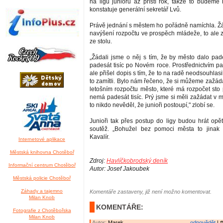
na ligu juniorů až příští rok, takže to budeme 
konstatuje generální sekretář Lvů.
Právě jednání s městem ho pořádně namíchla. Žád
navýšení rozpočtu ve prospěch mládeže, to ale z
ze stolu.
„Žádali jsme o něj s tím, že by město dalo pade
padesát tisíc po Novém roce. Prostřednictvím pa
ale přišel dopis s tím, že to na radě neodsouhlas
to zamítli. Bylo nám řečeno, že si můžeme zažádat 
letošním rozpočtu město, které má rozpočet sto 
nemá padesát tisíc. Prý jsme si měli zažádat v 
to nikdo nevěděl, že junioři postoupí," zlobí se.
Junioři tak přes postup do ligy budou hrát opě
soutěž. „Bohužel bez pomoci města to jinak n
Kavalír.
Internetové aplikace
Městská knihovna Chotěboř
Zdroj:
Havlíčkobrodský deník
Informační centrum Chotěboř
Autor: Josef Jakoubek
Městská policie Chotěboř
Záhady a tajemno
Komentáře zastaveny, již není možno komentovat.
Milan Knob
KOMENTÁŘE:
Fotografie z Chotěbořska
Milan Knob
Autor:
Marek
odpovědět
| #