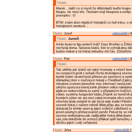
Titulek:
Marek... další co si myslí že děti(mladí) buďto hrajo
fetujou, nic mezi tím. Tleskám tvojí hlouposti a směj
pravopisu :-D
BTW: znám dost mladých hokejistů co hulí trávu, o 
hokejistech nemluvě...
Autor:
Josef
odpovědět
| #
Titulek:
Junioři
A kdo byasi tu ligu juniorů hrál? Zase Broďáci a Žďárá
nechytaj doma. Spousta kluků, kteí to vyhráli jdou dá
budou makat a na hokej nebudou mít čas. Zůstaňme 
Autor:
Petr
odpovědět
| #
Titulek:
Tak uběhlo pár týdnů od valný hromady a místní fan
na rozpacích,jestli v pořadí čtvrtá druholigová sezona
tenhle týden skutečností,přinese po sportovní a spo
důkladnej zlom v mužskym hokeji v Chotěboři.Zatim,j
minulosti zvykem,fanoušek moc informací nemá,kdo 
silnýho sponzora kterej tuhle předem velice náklad
platit,se nedozvídáme,to samý o případných hráčích
vůbec systému fungování klubu.Zřejmě se horečně 
frontách,výbor nic ani neví,valná hromada něco schvál
všechno jinak,ostatně to tak bývá tady tradicí.Pánům
sezoně hokej v našem městě dělat,přeju aby se kone
dokázali,že tenhle sport je jejich srdeční záležitostí 
jenom pouhym přehazováním peněz.Pokud by se měla 
sezona nedůstojnou,tak raději jděte hokej dělat jinam
vás,zda dokážete do ochozů přilákat opět fanoušky a
důvěru jejich i celý veřejnosti.
Autor:
Jirka
odpovědět
|