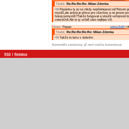
Titulek:
Re:Re:Re:Re: Milan-Zdenka
Pepánku ty jsi se nikdy nepřeklepnul vid?Nevim j
myslíš,ale aréna je přece pro všechny a ne jenom pro
hokej,nemyslíš?Takže fungovat a sloužit veřejnosti 
celoročně.Ale to ty určitě sám nejlépe víš.
Autor:
Pepan
odpovědět
| #
Titulek:
Re:Re:Re:Re:Re: Milan-Zdenka
Takže to beru v dobrém .
Komentáře zastaveny, již není možno komentovat.
RSS
|
Redakce