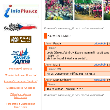
Komentáře zastaveny, již není možno komentovat.
KOMENTÁŘE:
Autor:
Fanda
odpovědět
| #
Titulek:
podle článku zřejmě JK Dance team míří na ME a ne
nadpis! :))
ale jinak hodně štěstí a ať se daří...
Autor:
M z S
odpovědět
| #
Internetové aplikace
Titulek:
Re:
JK Dance team míří na ME i na MS :)
Městská knihovna Chotěboř
Autor:
Milan Stránský
odpovědět
| #
Informační centrum Chotěboř
Titulek:
Městská policie Chotěboř
Tak to je něco - gratuluji !!!!!!!!!!
Záhady a tajemno
Komentáře zastaveny, již není možno komentovat.
Milan Knob
Fotografie z Chotěbořska
Milan Knob