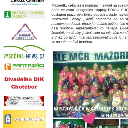
Mažoretky čeká ještě nominační závod na světov
hned ve dvou kategoriích skupiny POM a SH
dostanou mažoretky lehký oddych a bude násled
Mistrovství Evropy.
„Určitě pojedeme na soustř
nesmíme podcenit, přece jen máme ještě určité 
naší republiku reprezentovat, co nejlépe. Bu
finanční prostředky, jelikož start na takovéto sou
a dívky opravdu musí reprezentovat, bude to nár
se na to!“
dodává trenérka.