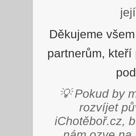
jej
Děkujeme všem 
partnerům, kteří
pod
💡 Pokud by m
rozvíjet p
iChotěboř.cz, 
nám ozve na