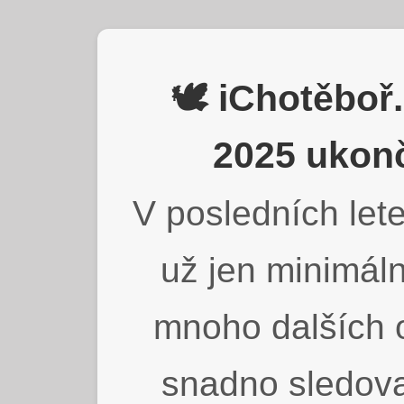
🕊️ iChotěbo
2025 ukonč
V posledních lete
už jen minimáln
mnoho dalších o
snadno sledova