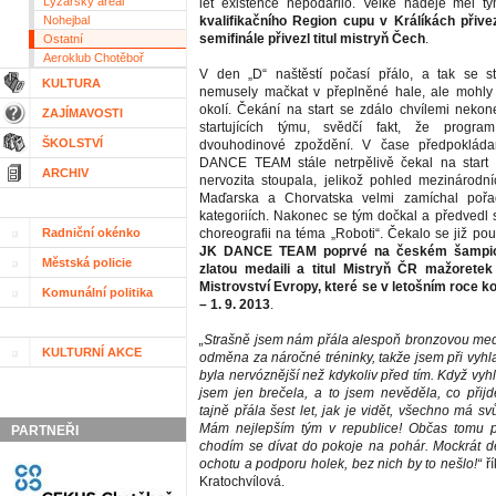
Lyžařský areál
let existence nepodařilo. Velké naděje měl t
Nohejbal
kvalifikačního Region cupu v Králíkách přivez
semifinále přivezl titul mistryň Čech
.
Ostatní
Aeroklub Chotěboř
V den „D“ naštěstí počasí přálo, a tak se s
KULTURA
nemusely mačkat v přeplněné hale, ale mohly 
okolí. Čekání na start se zdálo chvílemi neko
ZAJÍMAVOSTI
startujících týmu, svědčí fakt, že progra
ŠKOLSTVÍ
dvouhodinové zpoždění. V čase předpoklád
DANCE TEAM stále netrpělivě čekal na start 
ARCHIV
nervozita stoupala, jelikož pohled mezinárodn
Maďarska a Chorvatska velmi zamíchal pořa
kategoriích. Nakonec se tým dočkal a předvedl
Radniční okénko
choreografii na téma „Roboti“. Čekalo se již po
JK DANCE TEAM poprvé na českém šampion
Městská policie
zlatou medaili a titul Mistryň ČR mažoretek
Mistrovství Evropy, které se v letošním roce ko
Komunální politika
– 1. 9. 2013
.
„Strašně jsem nám přála alespoň bronzovou medai
KULTURNÍ AKCE
odměna za náročné tréninky, takže jsem při vyhl
byla nervóznější než kdykoliv před tím. Když vyhlá
jsem jen brečela, a to jsem nevěděla, co přijd
tajně přála šest let, jak je vidět, všechno má svů
Mám nejlepším tým v republice! Občas tomu 
PARTNEŘI
chodím se dívat do pokoje na pohár. Mockrát d
ochotu a podporu holek, bez nich by to nešlo!“
ří
Kratochvílová.