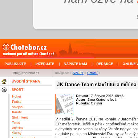
PUBLIKUJTE
|
INZERUJTE
|
NAPIŠTE NÁM
|
REDAKCE
|
ONLINE 
info@ichotebor.cz
navigace: »
SPORT
»
Ostatní
»
ÚVODNÍ STRANA
JK Dance Team slaví titul a míří n
SPORT
Datum:
17. červen 2013, 09:46
Hokej
Autor:
Jana Kratochvílová
Fotbal
Rubrika:
Ostatní
Volejbal
Karate
Stolní tenis
V neděli 2. června 2013 se konalo v Jaroměři fi
Tenis
ČR mažoretek. Ještě v pátek chotěbořské mažore
Atletika
a chystaly se na vrchol sezóny. Ve hře nebylo pouz
Šachy
ale také postup na Mistrovství Evropy, což se tý