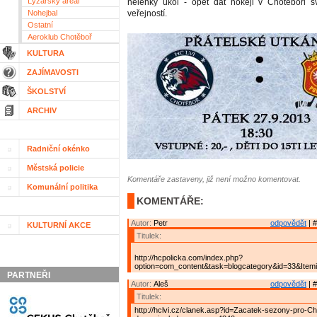
Lyžařský areál
nelehký úkol - opět dát hokeji v Chotěboři s
Nohejbal
veřejností.
Ostatní
Aeroklub Chotěboř
KULTURA
ZAJÍMAVOSTI
ŠKOLSTVÍ
ARCHIV
Radniční okénko
Městská policie
Komentáře zastaveny, již není možno komentovat.
Komunální politika
KOMENTÁŘE:
Autor:
Petr
odpovědět
| #
KULTURNÍ AKCE
Titulek:
http://hcpolicka.com/index.php?
option=com_content&task=blogcategory&id=33&Item
PARTNEŘI
Autor:
Aleš
odpovědět
| #
Titulek:
http://hclvi.cz/clanek.asp?id=Zacatek-sezony-pro-C