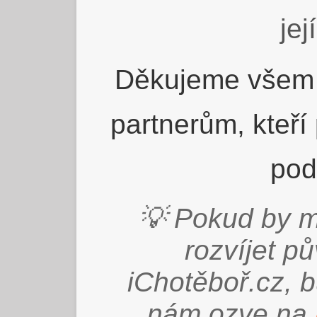
jej
Děkujeme všem 
partnerům, kteří
pod
💡 Pokud by m
rozvíjet p
iChotěboř.cz, 
nám ozve na