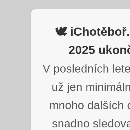
🕊️ iChotěbo
2025 ukonč
V posledních lete
už jen minimáln
mnoho dalších o
snadno sledova