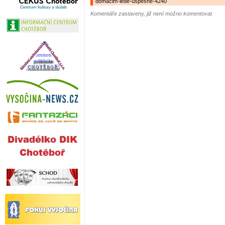
domacim-lede-uspesne-4240
Komentáře zastaveny, již není možno komentovat.