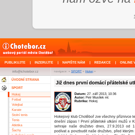
PUBLIKUJTE
|
INZERUJTE
|
NAPIŠTE NÁM
|
REDAKCE
|
ONLINE 
info@ichotebor.cz
navigace: »
SPORT
»
Hokej
»
ÚVODNÍ STRANA
Již dnes první domácí přátelské ut
SPORT
Datum:
27. září 2013, 10:36
Hokej
Autor:
Petr Musílek ml.
Fotbal
Rubrika:
Hokej
Volejbal
Karate
Stolní tenis
Hokejový klub Chotěboř zve všechny příznivce l
Tenis
dnešní zápas ! První přátelské utkání mužů v 
Atletika
sehraje naše družstvo dnes, 27.9.2013 od 18
Šachy
podívat a povzbudit naše družstvo, před kterým 