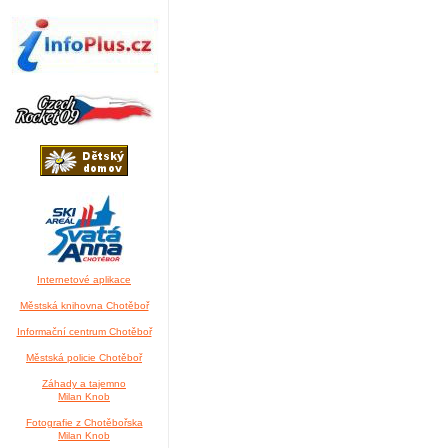
Internetové aplikace
Městská knihovna Chotěboř
Informační centrum Chotěboř
Městská policie Chotěboř
Záhady a tajemno
Milan Knob
Fotografie z Chotěbořska
Milan Knob