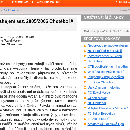
ÁM
|
REDAKCE
|
ONLINE VSTUP
Mapa C
»
Stolní tenis
»
čtenářů
NEJČTENĚJŠÍ ČLÁNKY
zahájení sez. 2005/2006 ChotěbořA
Pořadí nejčtenějších článků za dv
um:
17. říjen 2005, 09:48
SPORTOVNÍ ODKAZY
or:
Pavel Marek
ika:
Stolní tenis
Rezervace tenisových kurtů
HC Chotěboř neoficiálně
Lyžařský areál Sv. Anna
SK Buttula
než ostatní týmy jsme zahájili další ročník našeho
CTB oddíl orientačního běhu
izi kraje Vysočina. Herna v Havl.Brodě, kde jsme
Web čistokrevných bikerů
nebyly po rekonstrukci připravena v původním
Pingpong v kraji Vysočina
 tak nám po určitých diskusích na kraji nakonec
pas posunuli.
FK Boca Chotěboř
mu nejsou žádné změny, takže pro zájemce o
DarkCharons motoklub
ručit starší popis úplně dole na stránce z minulé
FC Sokol Maleč
m ostatně docela vydařila, 4.místo bylo rozhodně
Czech rocket
 bychom ho, se stejným týmem - Michal Jakeš,
NC Chotěboř
irka Veselý ml. a Ondřej Pravda - minimálně rádi
Volejbal Chotěboř - Muži (201
e otázkou kvalita stávajících mužstev, v některých
TJ Sokol Bezděkov
kým změnám, z kraje přišly nové týmy, tak uvidíme.
TJ Sokol Maleč
žitá informace - výsledky celé divize, tedy nejen
luhráčů z dalších chotěbořských týmů, včetně
Amatérská Hokejová Liga
adí, úspěšností apod. najdete na stránkách