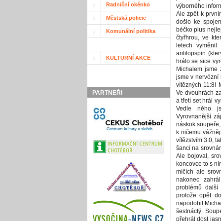
Radniční okénko
výborného infor
Ale zpět k prvn
Městská policie
došlo ke spojen
béčko plus nejle
Komunální politika
čtyřhrou, ve kt
letech vyměnil
antitopspin (kt
KULTURNÍ AKCE
hrálo se sice vy
Michalem jsme z
jsme v nervózní 
vítězných 11:8!
PARTNEŘI
Ve dvouhrách za
a třetí set hrál 
Vedle něho js
Vyrovnanější zá
náskok soupeře, 
k ničemu vážnějš
vítězstvím 3:0, t
šanci na srovnán
Ale bojoval, sr
koncovce to s ní
míčích ale srov
nakonec zahrál
problémů další 
protože opět d
napodobil Michal
šestnáctý. Soup
přehrál dost jas