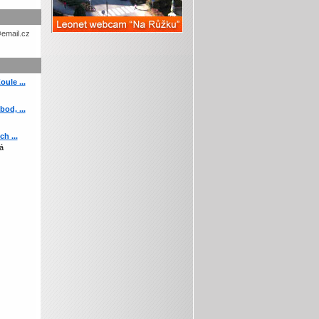
etohc.ch
ule ...
od, ...
h ...
á