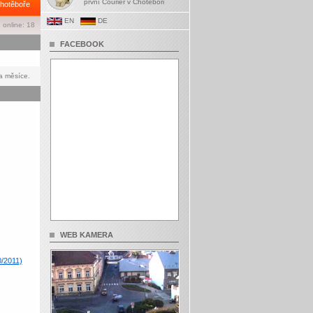
první Courier v Chotěboři
hotěboře
EN
DE
 online: 18
FACEBOOK
a měsíce.
WEB KAMERA
0/2011)