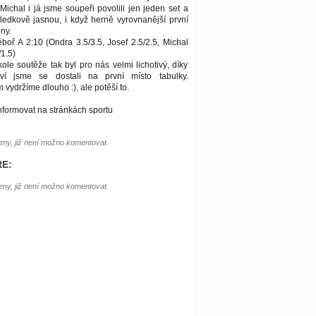
 Michal i já jsme soupeři povolili jen jeden set a
sledkově jasnou, i když herně vyrovnanější první
ny.
boř A 2:10 (Ondra 3.5/3.5, Josef 2.5/2.5, Michal
/1.5)
ole soutěže tak byl pro nás velmi lichotivý, díky
tví jsme se dostali na první místo tabulky.
vydržíme dlouho :), ale potěší to.
nformovat na stránkách sportu
ny, již není možno komentovat.
E:
ny, již není možno komentovat.