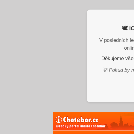
🕊️ 
V posledních le
onli
Děkujeme všem
💡 Pokud by m