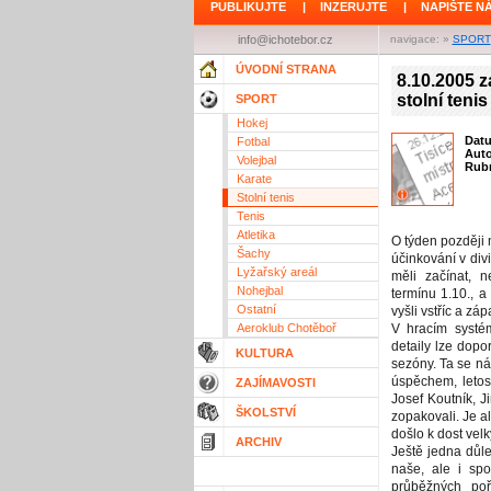
PUBLIKUJTE
|
INZERUJTE
|
NAPIŠTE N
info@ichotebor.cz
navigace: »
SPORT
ÚVODNÍ STRANA
8.10.2005 
stolní tenis
SPORT
Hokej
Dat
Fotbal
Aut
Volejbal
Rubr
Karate
Stolní tenis
Tenis
Atletika
O týden později 
Šachy
účinkování v div
Lyžařský areál
měli začínat, 
Nohejbal
termínu 1.10., a
Ostatní
vyšli vstříc a zá
Aeroklub Chotěboř
V hracím systé
detaily lze dopo
KULTURA
sezóny. Ta se ná
úspěchem, letos
ZAJÍMAVOSTI
Josef Koutník, J
ŠKOLSTVÍ
zopakovali. Je al
došlo k dost vel
ARCHIV
Ještě jedna důle
naše, ale i spo
průběžných poř