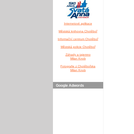
Internetové aplikace
Městská knihovna Chotěboř
Informační centrum Chotěboř
Městská policie Chotěboř
Záhady a tajemno
Milan Knob
Fotografie z Chotěbořska
Milan Knob
Google Adwords