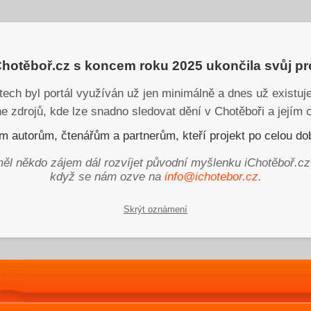
iChotěboř.cz s koncem roku 2025 ukončila svůj p
tech byl portál využíván už jen minimálně a dnes už existu
ne zdrojů, kde lze snadno sledovat dění v Chotěboři a jejím o
 autorům, čtenářům a partnerům, kteří projekt po celou dob
ěl někdo zájem dál rozvíjet původní myšlenku iChotěboř.cz
když se nám ozve na
info@ichotebor.cz
.
Skrýt oznámení