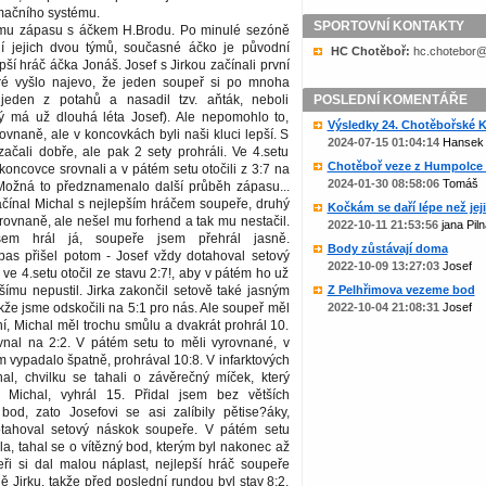
mačního systému.
SPORTOVNÍ KONTAKTY
ímu zápasu s áčkem H.Brodu. Po minulé sezóně
í jejich dvou týmů, současné áčko je původní
HC Chotěboř:
zc.liame@rob
pší hráč áčka Jonáš. Josef s Jirkou začínali první
eré vyšlo najevo, že jeden soupeř si po mnoha
 jeden z potahů a nasadil tzv. aňták, neboli
POSLEDNÍ KOMENTÁŘE
erý má už dlouhá léta Josef). Ale nepomohlo to,
Výsledky 24. Chotěbořské Ko
rovnaně, ale v koncovkách byli naši kluci lepší. S
2024-07-15 01:04:14
Hansek
ačali dobře, ale pak 2 sety prohráli. Ve 4.setu
Chotěboř veze z Humpolce b
koncovce srovnali a v pátém setu otočili z 3:7 na
2024-01-30 08:58:06
Tomáš
 Možná to předznamenalo další průběh zápasu...
čínal Michal s nejlepším hráčem soupeře, druhý
Kočkám se daří lépe než jejic
vyrovnaně, ale nešel mu forhend a tak mu nestačil.
2022-10-11 21:53:56
jana Piln
em hrál já, soupeře jsem přehrál jasně.
Body zůstávají doma
pas přišel potom - Josef vždy dotahoval setový
2022-10-09 13:27:03
Josef
ve 4.setu otočil ze stavu 2:7!, aby v pátém ho už
ímu nepustil. Jirka zakončil setově také jasným
Z Pelhřimova vezeme bod
akže jsme odskočili na 5:1 pro nás. Ale soupeř měl
2022-10-04 21:08:31
Josef
í, Michal měl trochu smůlu a dvakrát prohrál 10.
ovnal na 2:2. V pátém setu to měli vyrovnané, v
m vypadalo špatně, prohrával 10:8. V infarktových
nal, chvilku se tahali o závěrečný míček, který
 Michal, vyhrál 15. Přidal jsem bez větších
bod, zato Josefovi se asi zalíbily pětise?áky,
otahoval setový náskok soupeře. V pátém setu
a, tahal se o vítězný bod, kterým byl nakonec až
eři si dal malou náplast, nejlepší hráč soupeře
ně Jirku, takže před poslední rundou byl stav 8:2.