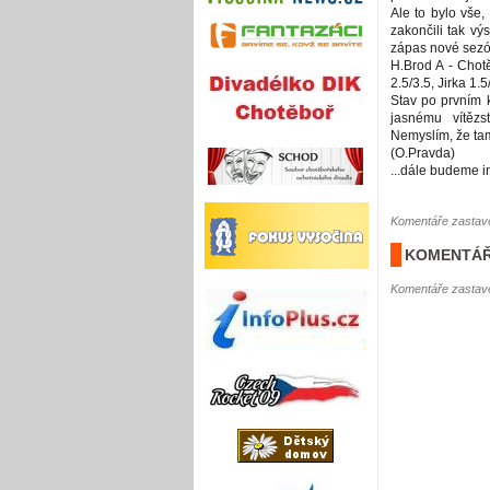
Ale to bylo vše,
zakončili tak vý
zápas nové sezó
H.Brod A - Chotě
2.5/3.5, Jirka 1.5
Stav po prvním k
jasnému vítězs
Nemyslím, že tam 
(O.Pravda)
...dále budeme i
Komentáře zastave
KOMENTÁŘ
Komentáře zastave