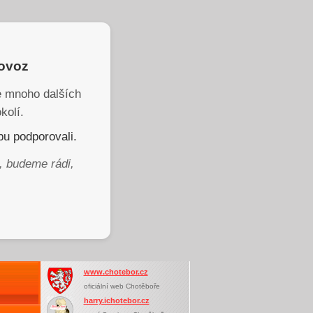
rovoz
je mnoho dalších
kolí.
u podporovali.
, budeme rádi,
www.chotebor.cz
oficiální web Chotěboře
harry.ichotebor.cz