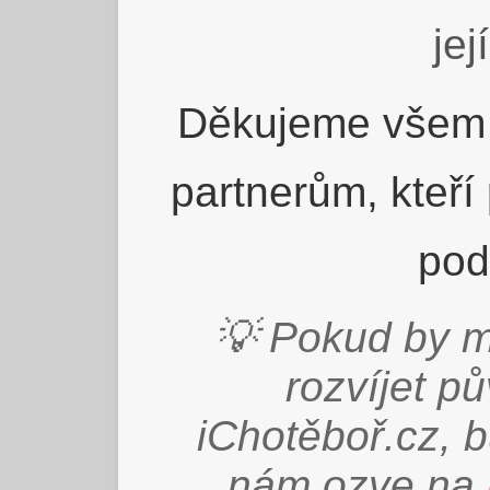
jej
Děkujeme všem 
partnerům, kteří
pod
💡 Pokud by m
rozvíjet p
iChotěboř.cz, 
nám ozve na