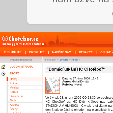
PUBLIKUJTE
|
INZERUJTE
|
NAPIŠTE NÁM
|
REDAKCE
|
ONLINE 
info@ichotebor.cz
navigace: »
SPORT
»
Hokej
»
ÚVODNÍ STRANA
"Domácí utkání HC CHotěboř"
SPORT
Datum:
17. únor 2006, 15:43
Hokej
Autor:
Michal Dymák
Fotbal
Rubrika:
Hokej
Volejbal
Karate
Stolní tenis
Ve čtvrtek 23. února 2006 OD 18:30 se odehraje
Tenis
HC Chotěboř vs. HC Dvůr Králové nad La
Atletika
STADIONU V HLINSKU ! Čtvrtek je oficiálně nah
Šachy
den finálové části s ohledem na olympijské hry