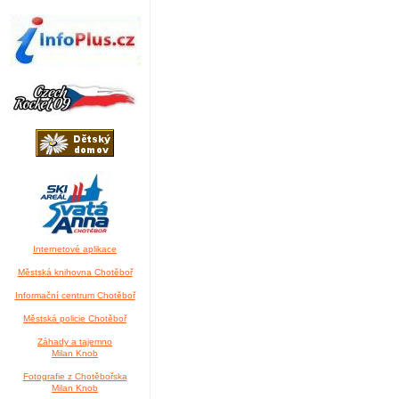
Internetové aplikace
Městská knihovna Chotěboř
Informační centrum Chotěboř
Městská policie Chotěboř
Záhady a tajemno
Milan Knob
Fotografie z Chotěbořska
Milan Knob