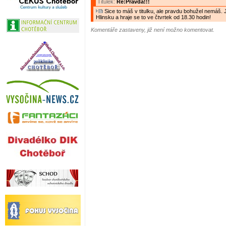
Titulek:
Re:Pravda!!!
Sice to máš v titulku, ale pravdu bohužel nemáš.
Hlinsku a hraje se to ve čtvrtek od 18.30 hodin!
Komentáře zastaveny, již není možno komentovat.