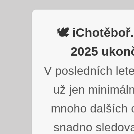
🕊️ iChotěbo
2025 ukonč
V posledních lete
už jen minimáln
mnoho dalších o
snadno sledova