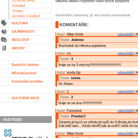
Lyžařský areál
vítězná utkání.Pojeďme naše borce podpořit.
Nohejbal
Ostatní
Komentáře zastaveny, již není možno komentovat.
Aeroklub Chotěboř
KULTURA
KOMENTÁŘE:
ZAJÍMAVOSTI
Autor:
Milan Knob
odpovědět
| #
ŠKOLSTVÍ
Titulek:
Jedeme
Rozhodně do Hlinska pojedeme.
ARCHIV
Autor:
ch..
odpovědět
| #
Titulek:
3
Radniční okénko
hraje se na 3 vitezny!!!!!!!!!!!!!!!!!!!!!!!!!!!!!!!!!!
Autor:
tonda šip
odpovědět
| #
Městská policie
Titulek:
tolola
Komunální politika
Hc Rebel..
Autor:
2
odpovědět
| #
Titulek:
2
KULTURNÍ AKCE
hraje se na dva !!!!!!!!!!!!!!!!!!!!!
Autor:
Fanoušek
odpovědět
| #
Titulek:
Pravda!!!
PARTNEŘI
Zdravim,já bych ve středu jel spíš do H.Brodu,do Kotl
hrát totiž tam.... A kdo nevěří,tak at uvěří! veřte mi n
Autor:
Milan Knob
odpovědět
| #