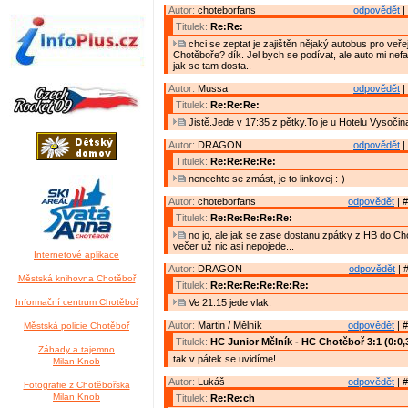
Autor:
choteborfans
odpovědět
|
Titulek:
Re:Re:
chci se zeptat je zajištěn nějaký autobus pro veře
Chotěboře? dík. Jel bych se podívat, ale auto mi nefa
jak se tam dosta..
Autor:
Mussa
odpovědět
|
Titulek:
Re:Re:Re:
Jistě.Jede v 17:35 z pětky.To je u Hotelu Vysočin
Autor:
DRAGON
odpovědět
|
Titulek:
Re:Re:Re:Re:
nenechte se zmást, je to linkovej :-)
Autor:
choteborfans
odpovědět
| #
Titulek:
Re:Re:Re:Re:Re:
no jo, ale jak se zase dostanu zpátky z HB do Cho
večer už nic asi nepojede...
Internetové aplikace
Autor:
DRAGON
odpovědět
| 
Městská knihovna Chotěboř
Titulek:
Re:Re:Re:Re:Re:Re:
Informační centrum Chotěboř
Ve 21.15 jede vlak.
Autor:
Martin / Mělník
odpovědět
| #
Městská policie Chotěboř
Titulek:
HC Junior Mělník - HC Chotěboř 3:1 (0:0,3
Záhady a tajemno
tak v pátek se uvidíme!
Milan Knob
Autor:
Lukáš
odpovědět
| #
Fotografie z Chotěbořska
Milan Knob
Titulek:
Re:Re:ch