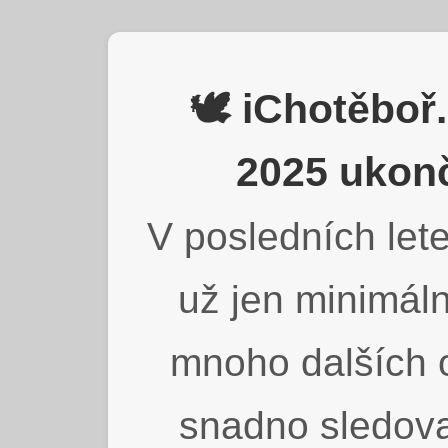
🕊️ iChotěbo
2025 ukonč
V posledních lete
už jen minimáln
mnoho dalších o
snadno sledova