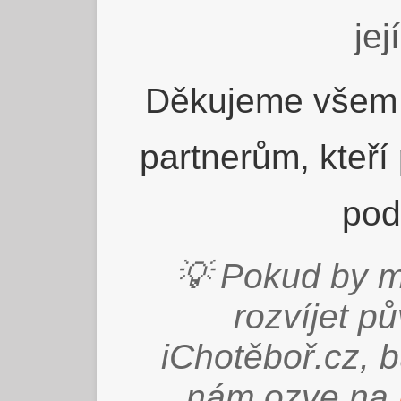
jej
Děkujeme všem 
partnerům, kteří
pod
💡 Pokud by m
rozvíjet p
iChotěboř.cz, 
nám ozve na