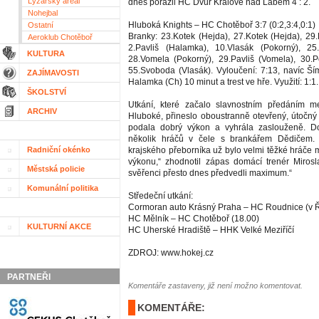
Lyžařský areál
dnes porazil HC Dvůr Králové nad Labem 4 : 2.
Nohejbal
Hluboká Knights – HC Chotěboř 3:7 (0:2,3:4,0:1)
Ostatní
Branky: 23.Kotek (Hejda), 27.Kotek (Hejda), 29
Aeroklub Chotěboř
2.Pavliš (Halamka), 10.Vlasák (Pokorný), 25.
KULTURA
28.Vomela (Pokorný), 29.Pavliš (Vomela), 30.P
55.Svoboda (Vlasák). Vyloučení: 7:13, navíc Ší
ZAJÍMAVOSTI
Halamka (Ch) 10 minut a trest ve hře. Využití: 1:1
ŠKOLSTVÍ
Utkání, které začalo slavnostním předáním me
ARCHIV
Hluboké, přineslo oboustranně otevřený, útočný
podala dobrý výkon a vyhrála zaslouženě. 
několik hráčů v čele s brankářem Dědičem. „
Radniční okénko
krajského přeborníka už bylo velmi těžké hráče 
výkonu,“ zhodnotil zápas domácí trenér Mirosla
Městská policie
svěřenci přesto dnes předvedli maximum.“
Komunální politika
Středeční utkání:
Cormoran auto Krásný Praha – HC Roudnice (v 
HC Mělník – HC Chotěboř (18.00)
KULTURNÍ AKCE
HC Uherské Hradiště – HHK Velké Meziříčí
ZDROJ: www.hokej.cz
PARTNEŘI
Komentáře zastaveny, již není možno komentovat.
KOMENTÁŘE: