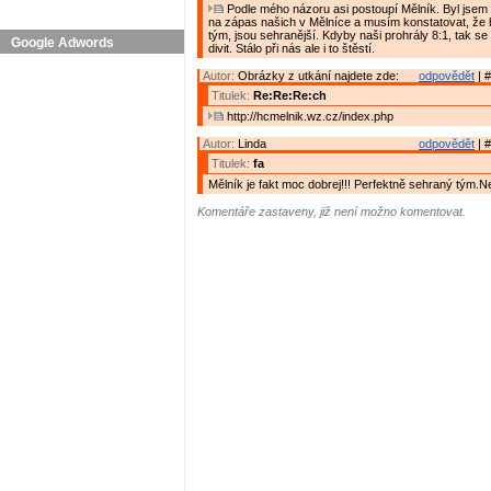
Podle mého názoru asi postoupí Mělník. Byl jsem
na zápas našich v Mělníce a musím konstatovat, že b
tým, jsou sehranější. Kdyby naši prohrály 8:1, tak s
Google Adwords
divit. Stálo při nás ale i to štěstí.
Autor:
Obrázky z utkání najdete zde:
odpovědět
| #
Titulek:
Re:Re:Re:ch
http://hcmelnik.wz.cz/index.php
Autor:
Linda
odpovědět
| #
Titulek:
fa
Mělník je fakt moc dobrej!!! Perfektně sehraný tým.
Komentáře zastaveny, již není možno komentovat.