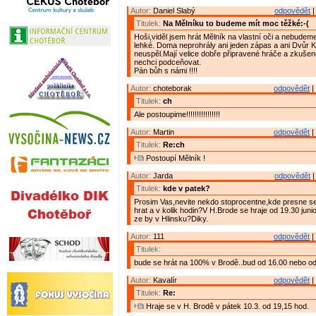
Autor:
Daniel Slabý
odpovědět
|
Titulek:
Na Mělníku to budeme mít moc těžké:-(
Hoši,viděl jsem hrát Mělník na vlastní oči a nebudem
lehké. Doma neprohrály ani jeden zápas a ani Dvůr 
neuspěl.Mají velice dobře připravené hráče a zkuše
nechci podceňovat.
Pán bůh s námi !!!!
Autor:
choteborak
odpovědět
|
Titulek:
ch
Ale postoupime!!!!!!!!!!!!!!!!
Autor:
Martin
odpovědět
|
Titulek:
Re:ch
Postoupí Mělník !
Autor:
Jarda
odpovědět
|
Titulek:
kde v patek?
Prosim Vas,nevite nekdo stoprocentne,kde presne s
hrat a v kolik hodin?V H.Brode se hraje od 19.30 jun
ze by v Hlinsku?Diky.
Autor:
111
odpovědět
|
Titulek:
bude se hrát na 100% v Brodě..bud od 16.00 nebo o
Autor:
Kavalír
odpovědět
|
Titulek:
Re:
Hraje se v H. Brodě v pátek 10.3. od 19,15 hod.