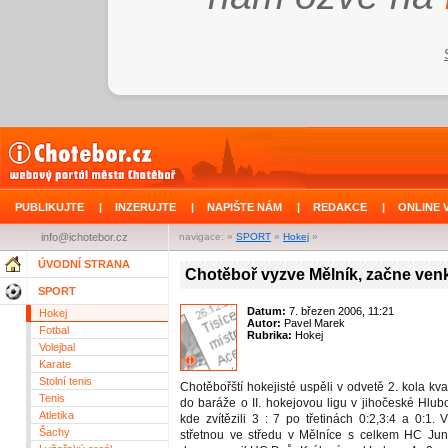
PUBLIKUJTE
|
INZERUJTE
|
NAPIŠTE NÁM
|
REDAKCE
|
ONLINE 
info@ichotebor.cz
navigace: »
SPORT
»
Hokej
»
ÚVODNÍ STRANA
Chotěboř vyzve Mělník, začne ven
SPORT
Datum:
7. březen 2006, 11:21
Hokej
Autor:
Pavel Marek
Fotbal
Rubrika:
Hokej
Volejbal
Karate
Stolní tenis
Chotěbořští hokejisté uspěli v odvetě 2. kola kva
Tenis
do baráže o II. hokejovou ligu v jihočeské Hlub
Atletika
kde zvítězili 3 : 7 po třetinách 0:2,3:4 a 0:1.
Šachy
střetnou ve středu v Mělníce s celkem HC Juni