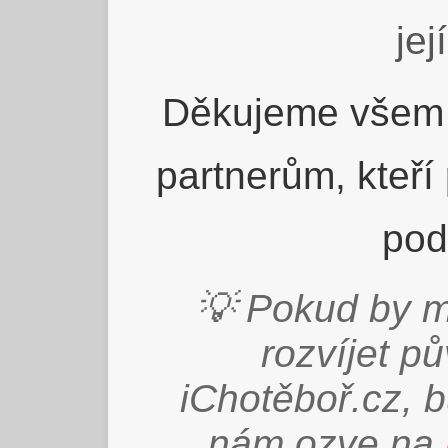
jej
Děkujeme všem 
partnerům, kteří
pod
💡 Pokud by m
rozvíjet p
iChotěboř.cz, 
nám ozve na