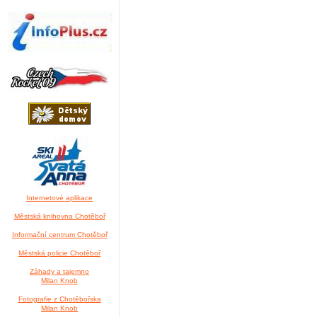
Internetové aplikace
Městská knihovna Chotěboř
Informační centrum Chotěboř
Městská policie Chotěboř
Záhady a tajemno
Milan Knob
Fotografie z Chotěbořska
Milan Knob