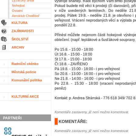
Lyžařský areál
výstroje shánějí. Rádi bychom Vám tímto poskytl
Nohejbal
Pokud budete mít věci k prodeji (či darování), při
v níže uvedených termínech. Do neděle 21.
Ostatní
prodej. Pátek 19.8. - neděle 21.8. je otevřeno 
Aeroklub Chotěboř
veřejnost. Vrácení neprodaných věcí a výplata 
KULTURA
pondělí 22.8.
ZAJÍMAVOSTI
Přínést můžete nejenom části hokejové výstroje,
ŠKOLSTVÍ
oblečení. (např. teplákové a šusťákové soupravy, 
ARCHIV
Po 15.8. - 15:00 - 18:00
Út 16.8. - 15:00 - 18:00
St 17.8. - 15:00 - 18:00
Radniční okénko
Čt 18.8. - ZAVŘENO
Pá 19.8. - 15:00 - 18:00 - i pro veřejnost
Městská policie
So 20.8. - 13:00 - 16:00 - i pro veřejnost
Ne 21.8. - 14:00 - 16:00 - i pro veřejnost
Komunální politika
Po 22.8. - 15:30 - 18:00 (vracení neprodanýc
peněz)
KULTURNÍ AKCE
Kontakt: p. Andrea Stránská - 776 618 349/ 702 
Komentáře zastaveny, již není možno komentovat.
PARTNEŘI
KOMENTÁŘE:
Komentáře zastaveny, již není možno komentovat.