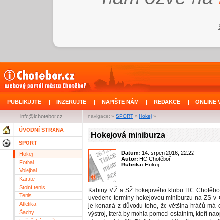
PUBLIKUJTE
|
INZERUJTE
|
NAPIŠTE NÁM
|
REDAKCE
|
ONLINE 
info@ichotebor.cz
navigace: »
SPORT
»
Hokej
»
ÚVODNÍ STRANA
Hokejová miniburza
SPORT
Datum:
14. srpen 2016, 22:22
Hokej
Autor:
HC Chotěboř
Fotbal
Rubrika:
Hokej
Volejbal
Karate
Stolní tenis
Kabiny MŽ a SŽ hokejového klubu HC Chotěboř 
Tenis
uvedené termíny hokejovou miniburzu na ZS v 
Atletika
je konaná z důvodu toho, že většina hráčů má
Šachy
výstroj, která by mohla pomoci ostatním, kteří na