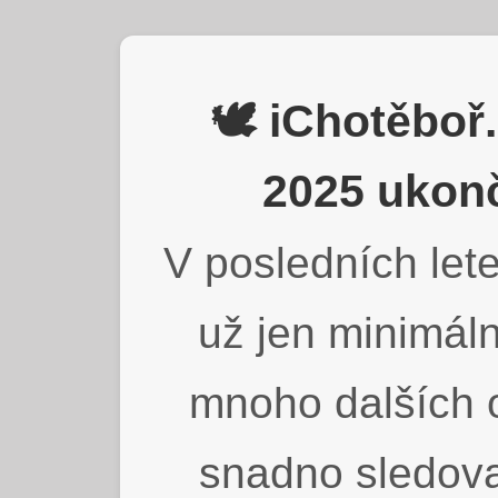
🕊️ iChotěbo
2025 ukonč
V posledních lete
už jen minimáln
mnoho dalších o
snadno sledova