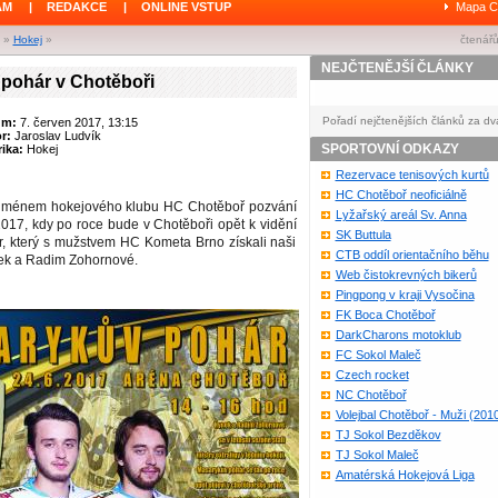
ÁM
|
REDAKCE
|
ONLINE VSTUP
Mapa C
»
Hokej
»
čtenářů
NEJČTENĚJŠÍ ČLÁNKY
pohár v Chotěboři
Pořadí nejčtenějších článků za dv
um:
7. červen 2017, 13:15
or:
Jaroslav Ludvík
SPORTOVNÍ ODKAZY
ika:
Hokej
Rezervace tenisových kurtů
HC Chotěboř neoficiálně
 jménem hokejového klubu HC Chotěboř pozvání
Lyžařský areál Sv. Anna
017, kdy po roce bude v Chotěboři opět k vidění
SK Buttula
, který s mužstvem HC Kometa Brno získali naši
CTB oddíl orientačního běhu
ek a Radim Zohornové.
Web čistokrevných bikerů
Pingpong v kraji Vysočina
FK Boca Chotěboř
DarkCharons motoklub
FC Sokol Maleč
Czech rocket
NC Chotěboř
Volejbal Chotěboř - Muži (201
TJ Sokol Bezděkov
TJ Sokol Maleč
Amatérská Hokejová Liga