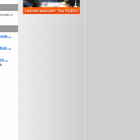
etohc.ch
ule ...
od, ...
h ...
á