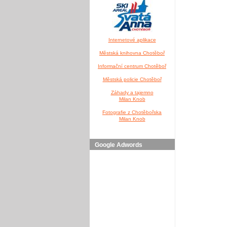
Internetové aplikace
Městská knihovna Chotěboř
Informační centrum Chotěboř
Městská policie Chotěboř
Záhady a tajemno
Milan Knob
Fotografie z Chotěbořska
Milan Knob
Google Adwords