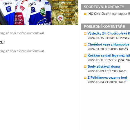
SPORTOVNÍ KONTAKTY
HC Chotěboř:
zc.liame@rob
POSLEDNÍ KOMENTÁŘE
ny, již není možno komentovat.
Výsledky 24. Chotěbořské Ko
2024-07-15 01:04:14
Hansek
E:
Chotěboř veze z Humpolce b
2024-01-30 08:58:06
Tomáš
ny, již není možno komentovat.
Kočkám se daří lépe než jejic
2022-10-11 21:53:56
jana Piln
Body zůstávají doma
2022-10-09 13:27:03
Josef
Z Pelhřimova vezeme bod
2022-10-04 21:08:31
Josef