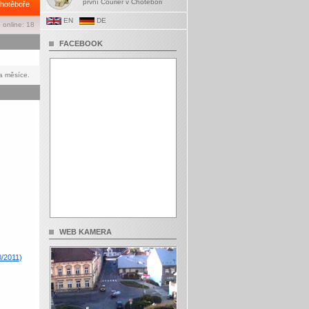
první Courier v Chotěboři
hotěboře
EN
DE
 online: 18
FACEBOOK
a měsíce.
WEB KAMERA
0/2011)