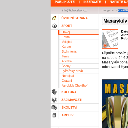
PUBLIKUJTE
|
INZERUJTE
|
NAPIŠTE N
info@ichotebor.cz
navigace: »
SPORT
ÚVODNÍ STRANA
Masarykův 
SPORT
Dat
Hokej
Aut
Fotbal
Rubr
Volejbal
Karate
Stolní tenis
Přijměte prosím
Tenis
na sobotu 24.6.2
Atletika
Masarykův pohár
Šachy
odchovanci Hyn
Lyžařský areál
Nohejbal
Ostatní
Aeroklub Chotěboř
KULTURA
ZAJÍMAVOSTI
ŠKOLSTVÍ
ARCHIV