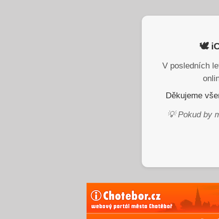
🕊️ 
V posledních le
onli
Děkujeme všem
💡 Pokud by m