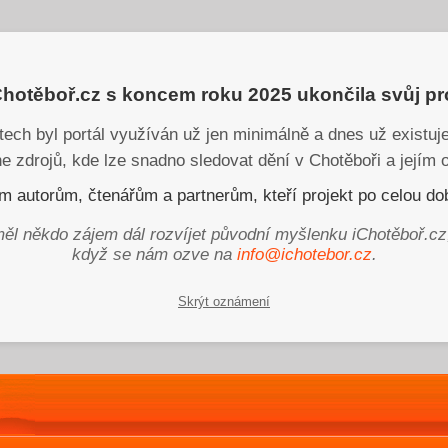
iChotěboř.cz s koncem roku 2025 ukončila svůj p
tech byl portál využíván už jen minimálně a dnes už existu
ne zdrojů, kde lze snadno sledovat dění v Chotěboři a jejím o
 autorům, čtenářům a partnerům, kteří projekt po celou dob
ěl někdo zájem dál rozvíjet původní myšlenku iChotěboř.cz
když se nám ozve na
info@ichotebor.cz
.
Skrýt oznámení