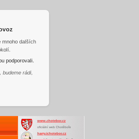
rovoz
je mnoho dalších
kolí.
u podporovali.
, budeme rádi,
www.chotebor.cz
oficiální web Chotěboře
harry.ichotebor.cz