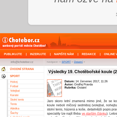
PUBLIKUJTE
|
INZERUJTE
|
NAPIŠTE NÁM
|
REDAKCE
|
ONLINE 
info@ichotebor.cz
navigace: »
SPORT
»
Ostatní
»
ÚVODNÍ STRANA
Výsledky 19. Chotěbořské koule (
SPORT
Datum:
14. červenec 2017, 11:26
Hokej
Autor:
Ondřej Pravda
Fotbal
Rubrika:
Ostatní
Volejbal
Karate
Stolní tenis
Jaro skoro letní znamená mimo jiné, že se k
Tenis
koule neboli míčový sedmiboj (volejbal, nohejbal
Atletika
stolní tenis, házená a koše, detailnější popis pra
Šachy
speciality lze najít třeba
ve starším článku
). Leto