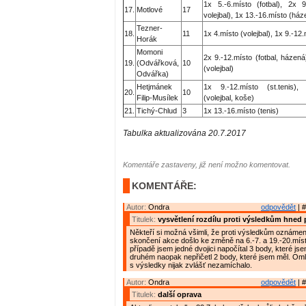
1x 5.-6.místo (fotbal), 2x 9
17.
Motlové
17
volejbal), 1x 13.-16.místo (ház
Tezner-
18.
11
1x 4.místo (volejbal), 1x 9.-12
Horák
Momoni
2x 9.-12.místo (fotbal, házená
19.
(Odvářková,
10
(volejbal)
Odvářka)
Hetjmánek
1x 9.-12.místo (st.tenis),
20.
10
Filip-Musílek
(volejbal, koše)
21.
Tichý-Chlud
3
1x 13.-16.místo (tenis)
Tabulka aktualizována 20.7.2017
Komentáře zastaveny, již není možno komentovat.
KOMENTÁŘE:
Autor:
Ondra
odpovědět
| #
Titulek:
vysvětlení rozdílu proti výsledkům hned
Někteří si možná všimli, že proti výsledkům oznám
skončení akce došlo ke změně na 6.-7. a 19.-20.mís
případě jsem jedné dvojici napočítal 3 body, které js
druhém naopak nepřičetl 2 body, které jsem měl. Omlu
s výsledky nijak zvlášť nezamíchalo.
Autor:
Ondra
odpovědět
| #
Titulek:
další oprava