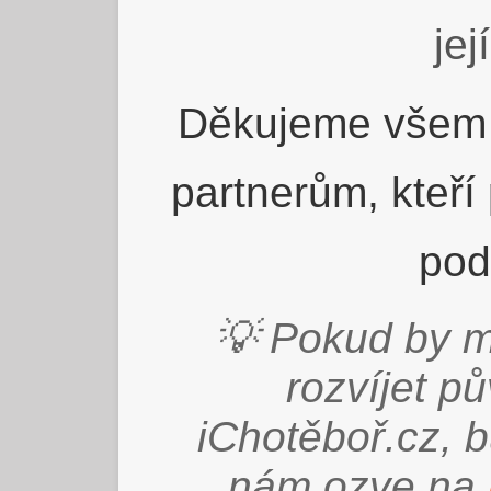
jej
Děkujeme všem 
partnerům, kteří
pod
💡 Pokud by m
rozvíjet p
iChotěboř.cz, 
nám ozve na