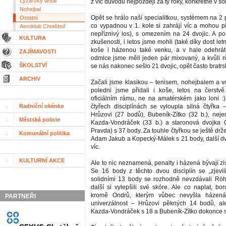
Lyžařský areál
z víc důvodů nejpozději za ty roky, konkrétně v so
Nohejbal
Opět se hrálo naší specialitkou, systémem na 2 p
Ostatní
co vypadnou v 1. kole si zahrájí víc a mohou p
Aeroklub Chotěboř
nepříznivý los), s omezením na 24 dvojic. A po 
KULTURA
zkušenosti, i letos jsme mohli (také díky dost let
koše i házenou také venku, a v hale odehrát
ZAJÍMAVOSTI
odmlce jsme měli jeden pár mixovaný, a kvůli
ŠKOLSTVÍ
se nás nakonec sešlo 21 dvojic, opět často bratrs
ARCHIV
Začali jsme klasikou – tenisem, nohejbalem a v
poledni jsme přidali i koše, letos na čerst
oficiálním rámu, ne na amatérském jako loni :).
Radniční okénko
čtyřech disciplínách se vyloupla silná čtyřka 
Hrůzovi (27 bodů), Bubeník-Zítko (32 b.), nejen
Městská policie
Kazda-Vondráček (33 b.) a staronová dvojka 
Pravda) s 37 body. Za touhle čtyřkou se ještě drže
Komunální politika
Adam Jakub a Kopecký-Málek s 21 body, další dvo
víc.
KULTURNÍ AKCE
Ale to nic neznamená, penalty i házená bývají zis
Se 16 body z těchto dvou disciplín se „zjevili
solidními 13 body se rozhodně nevzdávali Röh
další si vylepšili své skóre. Ale co naplat, borc
kromě Ondrů, kterým vůbec nevyšla házená,
PARTNEŘI
univerzálnost – Hrůzovi pěkných 14 bodů, ale
Kazda-Vondráček s 18 a Bubeník-Zítko dokonce s