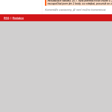
Aktualizace tabulky 20.7. byla potřeba kvůli chybě u
nezapočítal jsem jim 2 body za volejbal, posunuli se z
Komentáře zastaveny, již není možno komentovat.
RSS
|
Redakce