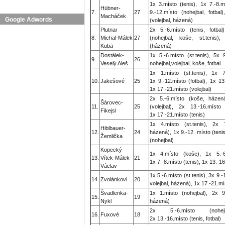
1x 3.místo (tenis), 1x 7.-8.mí
Hübner-
7.
27
9.-12.místo (nohejbal, fotbal
Macháček
Google Adwords
(volejbal, házená)
Plutnar
2x 5.-6.místo (tenis, fotbal
8.
Michal-Málek
27
(nohejbal, koše, st.tenis),
Kuba
(házená)
Dostálek-
1x 5.-6.místo (st.tenis), 5x 9
9.
26
Veselý Aleš
nohejbal,volejbal, koše, fotbal
1x 1.místo (st.tenis), 1x 7.
10.
Jakešové
25
1x 9.-12.místo (fotbal), 1x 13
1x 17.-21.místo (volejbal)
2x 5.-6.místo (koše, házená
Šárovec-
11.
25
(volejbal), 2x 13.-16.místo (
Fikejsl
1x 17.-21.místo (tenis)
1x 4.místo (st.tenis), 2x 7
Hiblbauer-
12.
24
házená), 1x 9.-12. místo (teni
Žemlička
(nohejbal)
Kopecký
1x 4.místo (koše), 1x 5.-6.
13.
Vítek-Málek
21
1x 7.-8.místo (tenis), 1x 13.-1
Václav
1x 5.-6.místo (st.tenis), 3x 9.-
14.
Zvolánkovi
20
volejbal, házená), 1x 17.-21.m
Švadlenka-
1x 1.místo (nohejbal), 2x 9
15.
19
Nykl
házená)
2x 5.-6.místo (nohej
16.
Fuxové
18
2x 13.-16.místo (tenis, fotbal)