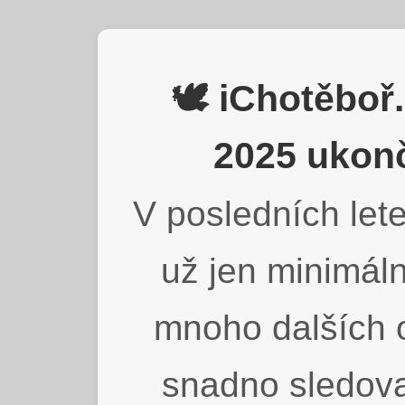
🕊️ iChotěbo
2025 ukonč
V posledních lete
už jen minimáln
mnoho dalších o
snadno sledova