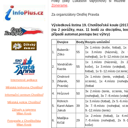
Fotky (díky Lukášovi Vajrychovi) si můžete
Zonerame
.
Za organizátory Ondřej Pravda
Výsledková listina 19. Chotěbořské koule (201
(na 2 porážky, max. 11 bodů za disciplínu, b
případě automat.postupu bez výhry)
Dvojice
Body
Rozpis umístění
2x 1.místo (koše, fotbal), 1x 
Bubeník-
1.
55
1x 3.místo (házená), 2x 5.
Zítko
nohejbal), 1x 9.-12.místo (st.te
1x 1.místo (házená), 2x 2.
Vondráček-
2.
55
koše), 1x 3.místo (volejbal), 
Kazda
fotbal), 1x 9.-12.místo (st.tenis
Ondrové
2x 1.místo (tenis, volejbal),
Internetové aplikace
3.
(Marek,
50
st.tenis), 1x 4.místo (nohejb
Pravda)
(fotbal
Městská knihovna Chotěboř
3x 2.místo (tenis, st.tenis, h
4.
Hrůzové
50
Informační centrum Chotěboř
(nohejbal), 3x 7.-8.místo (volejb
Röhrich
1x 3.místo (fotbal), 2x 5.-6.mís
Městská policie Chotěboř
5.
Karel-Adam
39
3x 7.-8.místo (nohejbal, st.
Záhady a tajemno
Jakub
9.-12.místo (tenis)
Milan Knob
1x 2.místo (fotbal), 1x 4.m
Matějka-
6.
29
7.-8.místo (nohejbal), 2x 9.-1
Fotografie z Chotěbořska
Krčál
Milan Knob
koše)