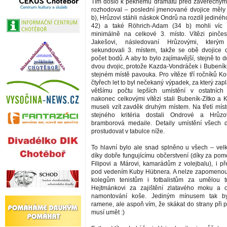
Tím došlo k pěknému dramatu před závěrečným 
rozhodoval – poslední jmenované dvojice měly
b), Hrůzovi stáhli náskok Ondrů na rozdíl jedinéh
42) a také Röhrich-Adam (34 b) mohli víc 
minimálně na celkové 3. místo. Vítězi pinčes
Jakešovi, následovaní Hrůzovými, který
sekundovali 3. místem, takže se obě dvojice d
počet bodů. A aby to bylo zajímavější, stejně to 
dvou dvojic, protože Kazda-Vondráček i Bubeník-
stejném místě pavouka. Pro vítěze tří ročníků K
čtyřech let to byl nečekaný výpadek, za který zapla
většímu počtu lepších umístění v ostatních 
nakonec celkovými vítězi stali Bubeník-Zítko a
museli vzít zavděk druhým místem. Na třetí mís
stejného kritéria dostali Ondrové a Hrůz
bramborová medaile. Detaily umístění všech d
prostudovat v tabulce níže.
To hlavní bylo ale snad splněno u všech – velk
díky dobře fungujícímu občerstvení (díky za pom
Filipovi a Márovi, kamarádům z volejbalu), i př
pod vedením Kuby Hübnera. A nelze zapomenou
kolegům tenistům i fotbalistům za umělou t
Hejtmánkovi za zajištění zlatavého moku a o
namontování koše. Jediným mínusem tak b
ramene, ale aspoň vím, že skákat do strany při 
musí umět :)