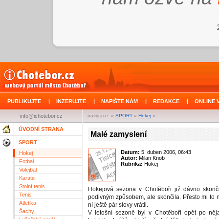
PUBLIKUJTE
|
INZERUJTE
|
NAPIŠTE NÁM
|
REDAKCE
|
ONLINE 
info@ichotebor.cz
navigace: »
SPORT
»
Hokej
»
ÚVODNÍ STRANA
Malé zamyslení
SPORT
Datum:
5. duben 2006, 06:43
Hokej
Autor:
Milan Knob
Fotbal
Rubrika:
Hokej
Volejbal
Karate
Stolní tenis
Hokejová sezona v Chotěboři již dávno skonči
Tenis
podivným způsobem, ale skončila. Přesto mi to 
Atletika
ní ještě pár slovy vrátil.
Šachy
V letošní sezoně byl v Chotěboři opět po něj