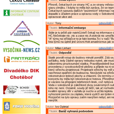
Přesně, čekal bych ze strany HC a ze strany města 
stavu zimáku. I kdyby to měla být zpráva, že se teprv
Čekal bych spoustu dalších "pozimních" informací nap
dopadlo s úřadem práce a opravou vody v Sokolovn
opravovat ulice atd.
Autor:
Tony
odpovědět
|
Titulek:
Informační embargo
Stále je tu ještě pár naivků,kteří čekají na informace
HC.Nečekejte nic ,nic a zase nic.A stokrát nic umořilo
"A" týmu na střídačce-to je fakt bomba.To i v naší "B
fota týmů na úplně jiné úrovni.Holt amatérizmus jak se 
Autor:
Milan Linhart
odpovědět
|
Titulek:
Odpověď
Statik povolil vstup do budovy minulé pondělí. Zdá se,
pořádku, tedy žádné opravy nebudou nutné, ale musí
odbornému prozkoumání statika. Pravděpodobně bud
provedena z vysokozdvižné plošiny a přijede na ni st
který střechu projektoval. Projektant střechy by měl
navrhnout opatření do budoucna. Nezávisle na stře
rekonstrukce ledové plochy a chlazení. Do termínu z
koncertu by měla být rekonstrukce hotova. Přestěho
je vázáno na přepojení telefonních linek, což nebývá
Voda v sokolovně je záležitostí dvou soukromých su
toho nic není. Ostatně, soudy již běží, tak ať rozho
kvalitní opravy děr v asfaltu je sucho a určitá teplota.
vyhozené peníze za záplatu, která vydrží asi týden 
Rozpočet na tyto opravy zatím navýšen nebyl, ani n
navýšit.
Autor:
Ivo Opletal
odpovědět
|
Titulek:
Baráž vyhraná podvodem