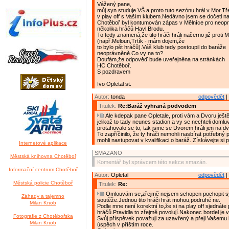
Vážený pane,
můj syn studuje VŠ a proto tuto sezónu hrál v Mor.T
v play off s Vaším klubem.Nedávno jsem se dočetl na
Chotěboř byl kontumován zápas v Mělníce pro neopr
několika hráčů Havl.Brodu.
To tedy znamená,že tito hráči hráli načerno již prot
(např.Meloun,Trtík - mám dojem,že
to bylo pět hráčů).Váš klub tedy postoupil do baráže
neoprávněně.Co vy na to?
Doufám,že odpověď bude uveřejněna na stránkách
HC Chotěboř.
S pozdravem
Ivo Opletal st.
Autor:
tonda
odpovědět
|
Titulek:
Re:Baráž vyhraná podvodem
Ale kdepak pane Opletale, proti vám a Dvoru ještě 
jelikož to tady neunes stadion a vy se nechteli domluvit
protahovalo se to, tak jsme se Dvorem hráli jen na dv
To zapříčinilo, že ty hráči nemohli nasbírat potřebný 
mohli nastupovat v kvalifikaci o baráž. Získávejte si p
Internetové aplikace
SMAZÁNO
Městská knihovna Chotěboř
Komentář byl správcem této sekce smazán.
Informační centrum Chotěboř
Autor:
Opletal
odpovědět
|
Městská policie Chotěboř
Titulek:
Re:
Omlouvám se,zřejmě nejsem schopen pochopit s
Záhady a tajemno
soutěže.Jednou tito hráči hrát mohou,podruhé ne.
Milan Knob
Podle mne není korektní to,že si na play off sjednáte
hráčů.Pravidla to zřejmě povolují.Nakonec bordel je v
Fotografie z Chotěbořska
Svůj příspěvek považuji za uzavřený a přeji Vašemu 
Milan Knob
úspěch v příštím roce.