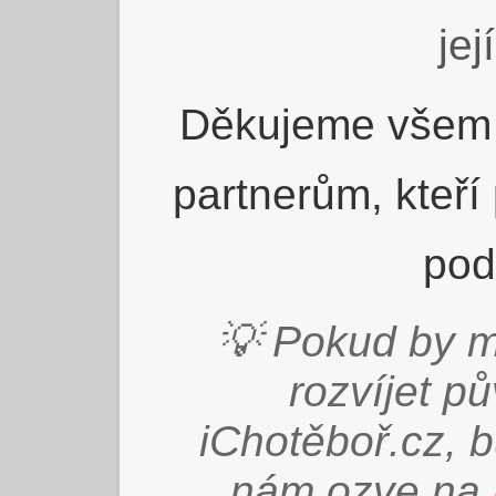
jej
Děkujeme všem 
partnerům, kteří
pod
💡 Pokud by m
rozvíjet p
iChotěboř.cz, 
nám ozve na