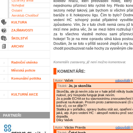
Lyžařský areál
kolektiv hráčů, kteří předváděli hokej, kter
Nohejbal
nejednomu příznivci této rychlé hry. Přesto kon
sezony nebyl takový, jak bychom si všichni přál
Ostatní
baráže o II. hokejovou ligu. Čím to bylo? Dodn
Aeroklub Chotěboř
vedení HC schopný podat přijatelné vysvětle
KULTURA
způsobeno. Vím, že v tuto chvíli nemá cenu již to
mrzí mne jedna věc, že se mezi lidmi roztrušují 
ZAJÍMAVOSTI
za to všechno vlastně mohou sami příznivc
ŠKOLSTVÍ
hokeje! To je na mne opravdu silná káva poslouc
Doufám, že se toto v příští sezoně zlepší a my 
ARCHIV
chodit povzbuzovat naše hochy za vysněným cíl
Komentáře zastaveny, již není možno komentovat.
Radniční okénko
Městská policie
KOMENTÁŘE:
Komunální politika
Autor:
Vašek
odpovědět
|
Titulek:
Jo, jo skončila
Skončila, ale já nevím zda se v hale ještě někdy bud
KULTURNÍ AKCE
nulové, prý hospoda funguje jinak nevím.
Jo a podle ECHA se ku slavnostnímu znovuotevření
podívat na Arakain. Prosím proto zainteresované (či
kdo ví), co se děje??
Statika je v pořádku, opravy budou stát asi, opatřen
jaká, atp. A pro vedení HC - alespoň noticku proč se
PARTNEŘI
dopadla.
Díky Vašek
Autor:
Václav Pravda
odpovědět
|
Titulek:
Čekal bych...