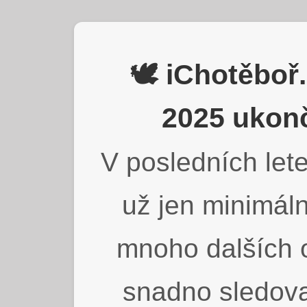
🕊️ iChotěbo
2025 ukonč
V posledních lete
už jen minimáln
mnoho dalších o
snadno sledova