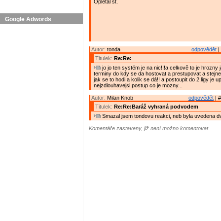
Opletal st.
Google Adwords
Autor:
tonda
odpovědět
|
Titulek:
Re:Re:
jo jo ten systém je na nic!!!a celkově to je hrozny
terminy do kdy se da hostovat a prestupovat a stejne s
jak se to hodi a kolik se dá!! a postoupit do 2.ligy je up
nejzdlouhavejsi postup co je mozny...
Autor:
Milan Knob
odpovědět
| #
Titulek:
Re:Re:Baráž vyhraná podvodem
Smazal jsem tondovu reakci, neb byla uvedena dv
Komentáře zastaveny, již není možno komentovat.