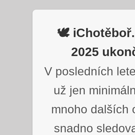
🕊️ iChotěbo
2025 ukonč
V posledních lete
už jen minimáln
mnoho dalších o
snadno sledova