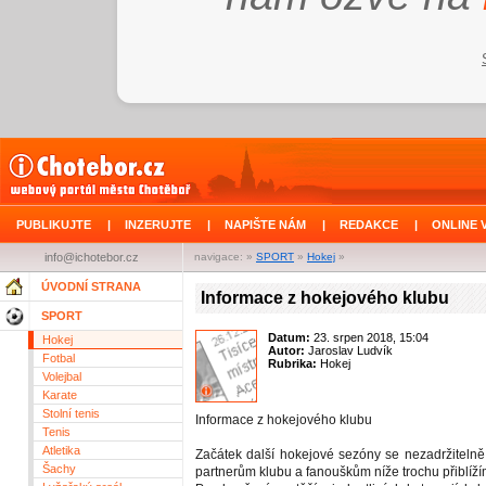
PUBLIKUJTE
|
INZERUJTE
|
NAPIŠTE NÁM
|
REDAKCE
|
ONLINE 
info@ichotebor.cz
navigace: »
SPORT
»
Hokej
»
ÚVODNÍ STRANA
Informace z hokejového klubu
SPORT
Datum:
23. srpen 2018, 15:04
Hokej
Autor:
Jaroslav Ludvík
Fotbal
Rubrika:
Hokej
Volejbal
Karate
Stolní tenis
Informace z hokejového klubu
Tenis
Atletika
Začátek další hokejové sezóny se nezadržitelně 
Šachy
partnerům klubu a fanouškům níže trochu přiblíží