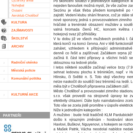
Lyžařský areál
Po skončení soutěží v jednotlivých kategoriích 
Nohejbal
nejeden fanoušek možná myslí, že vše začne za
Sezónu je však třeba předem kompletně po 
Ostatní
zajistit. Vedení klubu shání finance, což je stále sl
Aeroklub Chotěboř
nové sponzory, jedná s provozovatelem zimního s
KULTURA
hráčské a trenérské obsazení mužstev a soutěž
valná hromada členů HC, koncem května 
ZAJÍMAVOSTI
hokejový svaz již přihlášky.
ŠKOLSTVÍ
V tu dobu již ve všech mužstvech probíhá I. čás
která končí na konci června. Ani v létě funkcion
ARCHIV
zahálet, vzhledem k přibývající administrativ
denně co řešit a zajišťovat. Začátkem srpna j
začíná II. část letní přípravy a všichni hráči se
Radniční okénko
sklouznou na ledové ploše.
I letos některé soutěže začínají velice brzy (7.9
Městská policie
sehnat ledovou plochu k tréninkům, např. v H
Hlinsku, či Světlé n. S. Toto stojí všechny ne
Komunální politika
nelze naskočit do soutěží bez tréninků na ledě.
měla být v Chotěboři připravena začátkem září.
Město Chotěboř a provozovatel zimního stadion
KULTURNÍ AKCE
s.r.o. však provedli na strojovně úpravy ke 
efektivity chlazení. Dále bylo nainstalováno zcel
Toto vše se zcela jistě promítne v úspoře elektric
Níže k jednotlivým kategoriím :
A mužstvo : bude hrát tradičně KLM Pardubickéh
PARTNEŘI
došlo k výrazným změnám - hostování skonč
Havlovi, Buškovi, Nguyenovi, s hokejem se rozhod
a Mašek Patrik, Vácha neodolal nabídce nedal