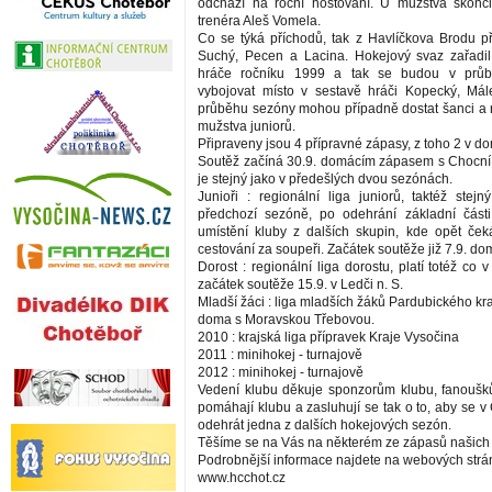
odchází na roční hostování. U mužstva skončil
trenéra Aleš Vomela.
Co se týká příchodů, tak z Havlíčkova Brodu při
Suchý, Pecen a Lacina. Hokejový svaz zařadil
hráče ročníku 1999 a tak se budou v průbě
vybojovat místo v sestavě hráči Kopecký, Mál
průběhu sezóny mohou případně dostat šanci a na
mužstva juniorů.
Připraveny jsou 4 přípravné zápasy, z toho 2 v d
Soutěž začíná 30.9. domácím zápasem s Chocní
je stejný jako v předešlých dvou sezónách.
Junioři : regionální liga juniorů, taktéž stej
předchozí sezóně, po odehrání základní části
umístění kluby z dalších skupin, kde opět če
cestování za soupeři. Začátek soutěže již 7.9. do
Dorost : regionální liga dorostu, platí totéž co v
začátek soutěže 15.9. v Ledči n. S.
Mladší žáci : liga mladších žáků Pardubického kra
doma s Moravskou Třebovou.
2010 : krajská liga přípravek Kraje Vysočina
2011 : minihokej - turnajově
2012 : minihokej - turnajově
Vedení klubu děkuje sponzorům klubu, fanoušk
pomáhají klubu a zasluhují se tak o to, aby se 
odehrát jedna z dalších hokejových sezón.
Těšíme se na Vás na některém ze zápasů našich
Podrobnější informace najdete na webových strá
www.hcchot.cz