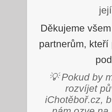
jej
Děkujeme všem 
partnerům, kteří
pod
💡 Pokud by m
rozvíjet p
iChotěboř.cz, 
nám ozve na