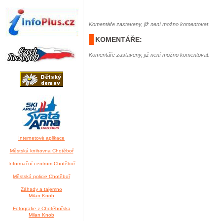
Komentáře zastaveny, již není možno komentovat.
KOMENTÁŘE:
Komentáře zastaveny, již není možno komentovat.
Internetové aplikace
Městská knihovna Chotěboř
Informační centrum Chotěboř
Městská policie Chotěboř
Záhady a tajemno
Milan Knob
Fotografie z Chotěbořska
Milan Knob