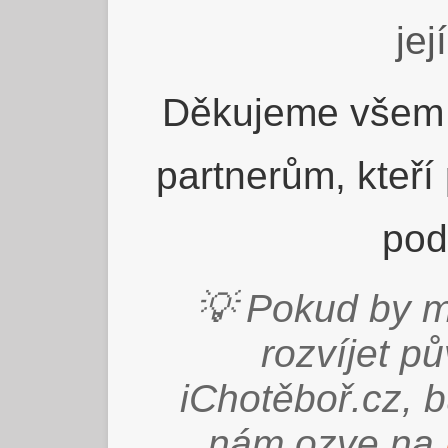
jej
Děkujeme všem 
partnerům, kteří
pod
💡 Pokud by m
rozvíjet p
iChotěboř.cz, 
nám ozve na