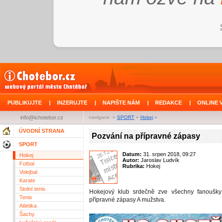
PUBLIKUJTE
|
INZERUJTE
|
NAPIŠTE NÁM
|
REDAKCE
|
ONLINE 
info@ichotebor.cz
navigace: »
SPORT
»
Hokej
»
ÚVODNÍ STRANA
Pozvání na přípravné zápasy
SPORT
Datum:
31. srpen 2018, 09:27
Hokej
Autor:
Jaroslav Ludvík
Fotbal
Rubrika:
Hokej
Volejbal
Karate
Stolní tenis
Hokejový klub srdečně zve všechny fanoušky
Tenis
přípravné zápasy A mužstva.
Atletika
Šachy