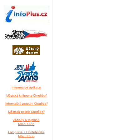
Internetové aplikace
Městská knihovna Chotěboř
Informační centrum Chotěboř
Městská policie Chotěboř
Záhady a tajemno
Milan Knob
Fotografie z Chotěbořska
Milan Knob