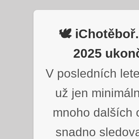
🕊️ iChotěbo
2025 ukonč
V posledních lete
už jen minimáln
mnoho dalších o
snadno sledova