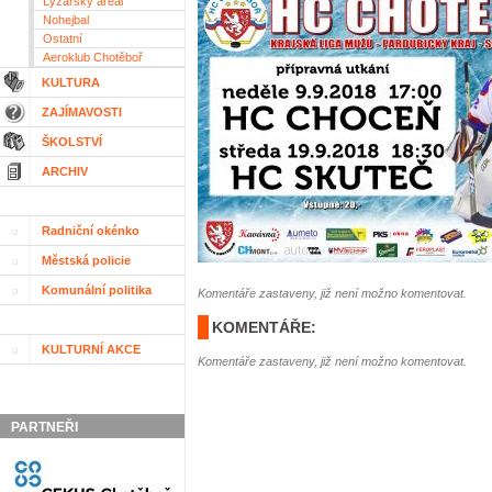
Lyžařský areál
Nohejbal
Ostatní
Aeroklub Chotěboř
KULTURA
ZAJÍMAVOSTI
ŠKOLSTVÍ
ARCHIV
Radniční okénko
Městská policie
Komunální politika
Komentáře zastaveny, již není možno komentovat.
KOMENTÁŘE:
KULTURNÍ AKCE
Komentáře zastaveny, již není možno komentovat.
PARTNEŘI