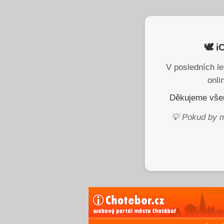
🕊️ 
V posledních le
onli
Děkujeme všem
💡 Pokud by m