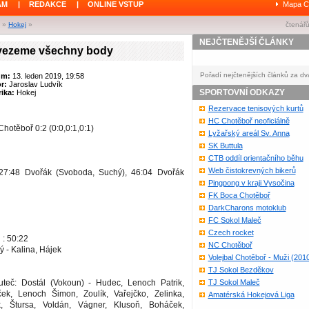
ÁM
|
REDAKCE
|
ONLINE VSTUP
Mapa C
»
Hokej
»
čtenářů
NEJČTENĚJŠÍ ČLÁNKY
vezeme všechny body
Pořadí nejčtenějších článků za dv
um:
13. leden 2019, 19:58
or:
Jaroslav Ludvík
SPORTOVNÍ ODKAZY
ika:
Hokej
Rezervace tenisových kurtů
HC Chotěboř neoficiálně
hotěboř 0:2 (0:0,0:1,0:1)
Lyžařský areál Sv. Anna
SK Buttula
CTB oddíl orientačního běhu
Web čistokrevných bikerů
 27:48 Dvořák (Svoboda, Suchý), 46:04 Dvořák
Pingpong v kraji Vysočina
FK Boca Chotěboř
DarkCharons motoklub
FC Sokol Maleč
Czech rocket
 : 50:22
NC Chotěboř
ý - Kalina, Hájek
Volejbal Chotěboř - Muži (201
TJ Sokol Bezděkov
teč: Dostál (Vokoun) - Hudec, Lenoch Patrik,
TJ Sokol Maleč
ek, Lenoch Šimon, Zoulík, Vařejčko, Zelinka,
Amatérská Hokejová Liga
, Štursa, Voldán, Vágner, Klusoň, Boháček,