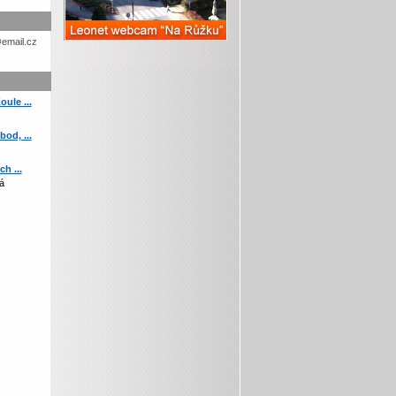
etohc.ch
ule ...
od, ...
h ...
á