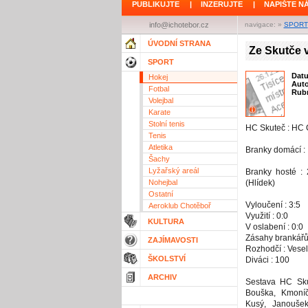
PUBLIKUJTE
|
INZERUJTE
|
NAPIŠTE N
info@ichotebor.cz
navigace: »
SPORT
ÚVODNÍ STRANA
Ze Skutče 
SPORT
Dat
Hokej
Aut
Fotbal
Rubr
Volejbal
Karate
Stolní tenis
HC Skuteč : HC C
Tenis
Atletika
Branky domácí :
Šachy
Lyžařský areál
Branky hosté :
Nohejbal
(Hlídek)
Ostatní
Vyloučení : 3:5
Aeroklub Chotěboř
Využití : 0:0
KULTURA
V oslabení : 0:0
Zásahy brankářů
ZAJÍMAVOSTI
Rozhodčí : Vesel
ŠKOLSTVÍ
Diváci : 100
ARCHIV
Sestava HC Sku
Bouška, Kmoníč
Kusý, Janoušek