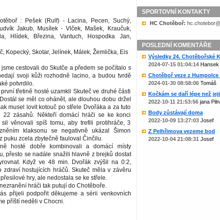
SPORTOVNÍ KONTAKTY
těboř : Pešek (Rulf) - Lacina, Pecen, Suchý,
HC Chotěboř:
zc.liame@rob
Ludvík Jakub, Musílek - Vlček, Mašek, Kraučuk,
a, Hlídek, Březina, Vantuch, Hospodka Jan,
POSLEDNÍ KOMENTÁŘE
č, Kopecký, Skotar, Jelínek, Málek, Žemlička, Eis
Výsledky 24. Chotěbořské Ko
2024-07-15 01:04:14
Hansek
 jsme cestovali do Skutče a předem se počítalo s
edají svoji kůži rozhodně lacino, a budou tvrdě
Chotěboř veze z Humpolce b
aké potvrdilo.
2024-01-30 08:58:06
Tomáš
rvní třetině hosté uzamkli Skuteč ve druhé části
Kočkám se daří lépe než jejic
Dostál se měl co ohánět, ale dlouhou dobu držel
2022-10-11 21:53:56
jana Piln
ak musel lovit kotouč po střele Dvořáka a za tuto
Body zůstávají doma
h 22 zásahů. Někteří domácí hráči se ke konci
2022-10-09 13:27:03
Josef
 sil věnovali spíš tomu, aby trefili protihráče, 3
azněním klaksonu se negativně ukázal Šimon
Z Pelhřimova vezeme bod
z puku zcela zbytečně fauloval Činčilu.
2022-10-04 21:08:31
Josef
tině hosté dobře kombinovali a domácí místy
u, přesto se nadále snažili hlavně z brejků dostat
rovnat. Když ve 48 min. Dvořák zvýšil na 0:2,
o zdraví hostujících hráčů. Skuteč měla v závěru
řesilové hry, ale nedostala se ke střele.
ezranění hráči tak putují do Chotěboře.
ás přijeli podpořit děkujeme a sérii venkovních
 příští neděli v Chocni.