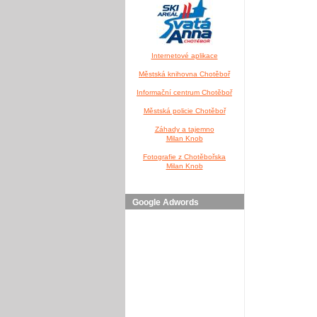
Internetové aplikace
Městská knihovna Chotěboř
Informační centrum Chotěboř
Městská policie Chotěboř
Záhady a tajemno
Milan Knob
Fotografie z Chotěbořska
Milan Knob
Google Adwords