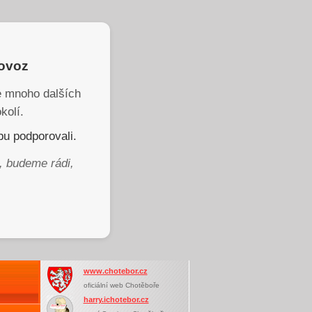
rovoz
je mnoho dalších
kolí.
u podporovali.
, budeme rádi,
www.chotebor.cz
oficiální web Chotěboře
harry.ichotebor.cz