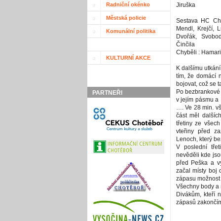
Radniční okénko
Jiruška
Městská policie
Sestava HC Cho
Mendl, Krejčí, 
Komunální politika
Dvořák, Svobod
Činčila
Chyběli : Hamari
KULTURNÍ AKCE
K dalšímu utkání
tím, že domácí n
bojovat, což se t
Po bezbrankové p
PARTNEŘI
v jejím pásmu a 
…. Ve 28 min. vš
část měl dalšíc
třetiny ze všech
vteřiny před z
Lenoch, který be
V poslední tře
nevěděli kde jso
před Peška a vy
začal místy boj 
zápasu možnost p
Všechny body a n
Divákům, kteří n
zápasů zakončíme