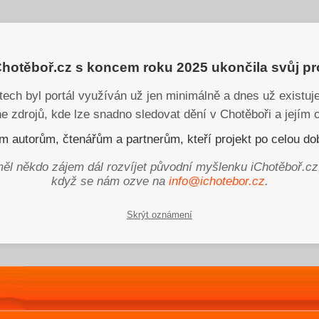
iChotěboř.cz s koncem roku 2025 ukončila svůj p
tech byl portál využíván už jen minimálně a dnes už existu
ne zdrojů, kde lze snadno sledovat dění v Chotěboři a jejím o
 autorům, čtenářům a partnerům, kteří projekt po celou dob
ěl někdo zájem dál rozvíjet původní myšlenku iChotěboř.cz
když se nám ozve na
info@ichotebor.cz
.
Skrýt oznámení