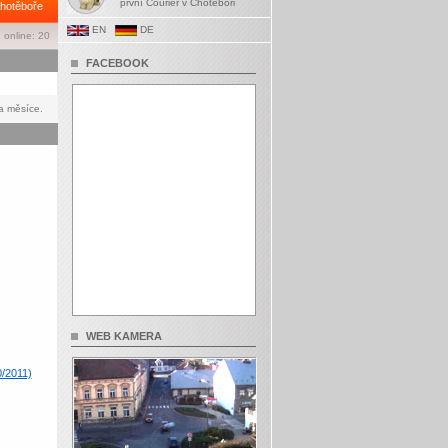
první Courier v Chotěboři
hotěboře
EN
DE
 online: 20
FACEBOOK
a měsíce.
WEB KAMERA
0/2011)