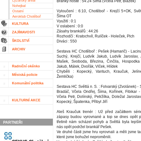
Lyžařský areál
Branky hosté : 54:24 Šíma (Včela Petr, Blažek)
Nohejbal
Vyloučení : 6:10, Chotěboř - Krejčí 5+OK, Svě
Ostatní
Šíma OT
Aeroklub Chotěboř
Využití : 0:1
KULTURA
V oslabení : 0:0
Zásahy brankářů : 44:26
ZAJÍMAVOSTI
Rozhodčí : Kratochvíl, Rulíček - Holeček, Plch
ŠKOLSTVÍ
Diváci : 550
ARCHIV
Sestava HC Chotěboř : Pešek (Hamarič) - Lacin
Suchý, Krejčí, Ludvík Jakub, Ludvík Jaroslav, 
Mašek, Svoboda, Březina, Činčila, Hospodk
Radniční okénko
Jakub, Málek, Dvořák, Vlček, Hlídek
Chyběli : Kopecký, Vantuch, Kraučuk, Jelíne
Městská policie
Žemlička)
Komunální politika
Sestava HC Světlá n. S. : Folvarský (Zvolánek) -
Bradáč, Včela Ondřej, Šíma, Kořínek, Fibikar -
Včela Petr, Dolínský, Petržílka, Doležal Jarosla
KULTURNÍ AKCE
Kopecký, Špatenka, Přibyl Jiří
Aleš Kraučuk trenér : Už před začátkem série
zápasy budou vyrovnané a top se dnes opět po
třetině nám scházel pohyb a Světlá byla lepš
PARTNEŘI
nás opět podržel brankář Pešek.
Ve druhé části jsme hru vyrovnali a měli jsme t
které jsme bohužel neproměnili.