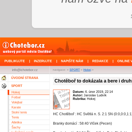
PUBLIKUJTE
|
INZERUJTE
|
NAPIŠTE NÁM
|
REDAKCE
|
ONLINE 
info@ichotebor.cz
navigace: »
SPORT
»
Hokej
»
ÚVODNÍ STRANA
Chotěboř to dokázala a bere i dru
SPORT
Datum:
6. únor 2019, 22:14
Hokej
Autor:
Jaroslav Ludvík
Fotbal
Rubrika:
Hokej
Volejbal
Karate
Stolní tenis
HC Chotěboř : HC Světlá n. S. 2:1 SN (0:0,0:0,1:1
Tenis
Atletika
Branky domácí : 58:40 Vlček (Pecen)
Šachy