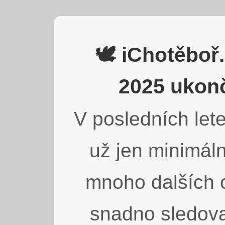
🕊️ iChotěbo
2025 ukonč
V posledních lete
už jen minimáln
mnoho dalších o
snadno sledova