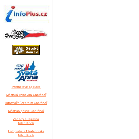
Internetové aplikace
Městská knihovna Chotěboř
Informační centrum Chotěboř
Městská policie Chotěboř
Záhady a tajemno
Milan Knob
Fotografie z Chotěbořska
Milan Knob