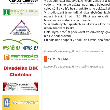
V poslední části nás Světlá chvílemi zatlačila a 
vedení, my jsme ale ukázali nesmírnou bojovnost
celou sérii a ve hře bez brankáře jsme dokázali s
V prodloužení jsme udělali dva zbytečné faul
museli bránit 2 min. 3:5. Kluci ale ukázali
bojovnost a oslabení jsme ubránili.
V samostatných nájezdech se ukázala šikovnos
umění brankáře Peška.
Chtěl bych hráčům poděkovat za odvedený výk
hlasité podporování.
Přijeďte nás podpořit v neděli do Světlé, spoléh
Komentáře zastaveny, již není možno komentovat.
KOMENTÁŘE:
Komentáře zastaveny, již není možno komentovat.