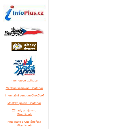
Internetové aplikace
Městská knihovna Chotěboř
Informační centrum Chotěboř
Městská policie Chotěboř
Záhady a tajemno
Milan Knob
Fotografie z Chotěbořska
Milan Knob