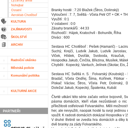
Lyžařský areál
Nohejbal
Branky hosté : 7:20 Blažek (Štros, Dolinský)
Ostatní
Vyloučení : 7: 7, Světlá - Včela Petr OT + OK + T
Aeroklub Chotěboř
Využití : 0:1
KULTURA
V oslabení : 0:0
Zásahy brankářů : 44:33
ZAJÍMAVOSTI
Rozhodčí : Hájek, Kratochvíl - Bohuněk, Říha
ŠKOLSTVÍ
Diváci : 600
ARCHIV
Sestava HC Chotěboř : Pešek (Hamarič) - Lacin
Suchý, Krejčí, Ludvík Jakub, Ludvík Jaroslav
Vlček, Hlídek, Dvořák, Svoboda, Kraučuk,
Radniční okénko
Hospodka Jakub, Činčila, Březina, Musílek, Mále
Chyběli : Kopecký, Vantuch, Jelínek (Skotar, Eis, 
Městská policie
Sestava HC Světlá n. S. : Folvarský (Koubský) -
Komunální politika
Bradáč, Včela Ondřej, Šíma, Kořínek, Fibikar -
Piskač Václav, Štros, Včela Petr, Dolinský, D
Doležal Jakub, Kopecký, Špatenka, Kubát
KULTURNÍ AKCE
Čtvrté utkání této série začalo velice bojovně, Sv
pásma domácích, kteří však nezůstávali o nic
příležitosti ostřelovali Folvarského. Měli možnost
her, ale nevyužili, naopak hosté tu svoji jedinou 
PARTNEŘI
využít. K radosti domácích dokázal Hospodka v 15
V druhé třetině se zvedla hra domácích a díky t
dvě branky za zády Folvarského.