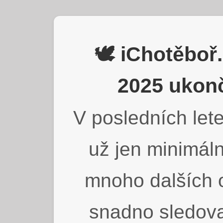
🕊️ iChotěbo
2025 ukonč
V posledních lete
už jen minimáln
mnoho dalších o
snadno sledova