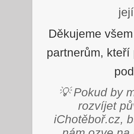
jej
Děkujeme všem 
partnerům, kteří
pod
💡 Pokud by m
rozvíjet p
iChotěboř.cz, 
nám ozve na