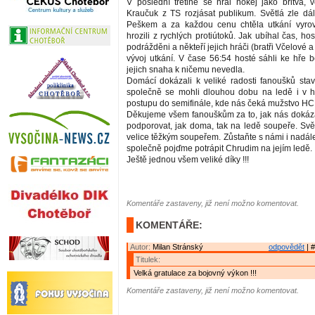
V poslední třetině se hrál hokej jako břitva,
Kraučuk z TS rozjásat publikum. Světlá zle dá
Peškem a za každou cenu chtěla utkání vyrov
hrozili z rychlých protiútoků. Jak ubíhal čas, hos
podrážděni a někteří jejich hráči (bratři Včelové 
vývoj utkání. V čase 56:54 hosté sáhli ke hře b
jejich snaha k ničemu nevedla.
Domácí dokázali k veliké radosti fanoušků stav
společně se mohli dlouhou dobu na ledě i v hl
postupu do semifinále, kde nás čeká mužstvo HC
Děkujeme všem fanouškům za to, jak nás dokázal
podporovat, jak doma, tak na ledě soupeře. Svě
velice těžkým soupeřem. Zůstaňte s námi i nadále
společně pojďme potrápit Chrudim na jejím ledě.
Ještě jednou všem veliké díky !!!
Komentáře zastaveny, již není možno komentovat.
KOMENTÁŘE:
Autor:
Milan Stránský
odpovědět
| #
Titulek:
Velká gratulace za bojovný výkon !!!
Komentáře zastaveny, již není možno komentovat.