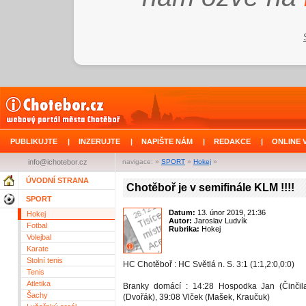
PUBLIKUJTE
|
INZERUJTE
|
NAPIŠTE NÁM
|
REDAKCE
|
ONLINE 
info@ichotebor.cz
navigace: »
SPORT
»
Hokej
»
ÚVODNÍ STRANA
Chotěboř je v semifinále KLM !!!!
SPORT
Datum:
13. únor 2019, 21:36
Hokej
Autor:
Jaroslav Ludvík
Fotbal
Rubrika:
Hokej
Volejbal
Karate
Stolní tenis
HC Chotěboř : HC Světlá n. S. 3:1 (1:1,2:0,0:0)
Tenis
Atletika
Branky domácí : 14:28 Hospodka Jan (Činčil
Šachy
(Dvořák), 39:08 Vlček (Mašek, Kraučuk)