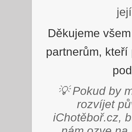
jej
Děkujeme všem 
partnerům, kteří
pod
💡 Pokud by m
rozvíjet p
iChotěboř.cz, 
nám ozve na