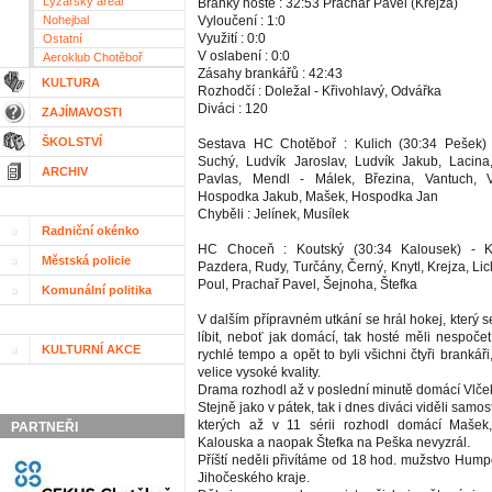
Lyžařský areál
Branky hosté : 32:53 Prachař Pavel (Krejza)
Nohejbal
Vyloučení : 1:0
Využití : 0:0
Ostatní
V oslabení : 0:0
Aeroklub Chotěboř
Zásahy brankářů : 42:43
KULTURA
Rozhodčí : Doležal - Křivohlavý, Odvářka
Diváci : 120
ZAJÍMAVOSTI
ŠKOLSTVÍ
Sestava HC Chotěboř : Kulich (30:34 Pešek) 
Suchý, Ludvík Jaroslav, Ludvík Jakub, Lacina
ARCHIV
Pavlas, Mendl - Málek, Březina, Vantuch, 
Hospodka Jakub, Mašek, Hospodka Jan
Chyběli : Jelínek, Musílek
Radniční okénko
HC Choceň : Koutský (30:34 Kalousek) - Ko
Městská policie
Pazdera, Rudy, Turčány, Černý, Knytl, Krejza, Lich
Poul, Prachař Pavel, Šejnoha, Štefka
Komunální politika
V dalším přípravném utkání se hrál hokej, který
líbit, neboť jak domácí, tak hosté měli nespoče
KULTURNÍ AKCE
rychlé tempo a opět to byli všichni čtyři brankáři
velice vysoké kvality.
Drama rozhodl až v poslední minutě domácí Vlče
Stejně jako v pátek, tak i dnes diváci viděli samo
kterých až v 11 sérii rozhodl domácí Mašek,
PARTNEŘI
Kalouska a naopak Štefka na Peška nevyzrál.
Příští neděli přivítáme od 18 hod. mužstvo Hump
Jihočeského kraje.