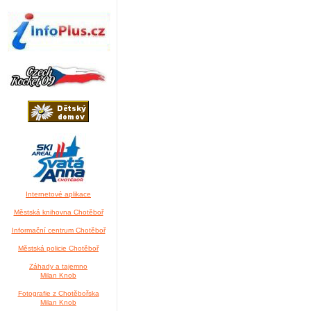
Internetové aplikace
Městská knihovna Chotěboř
Informační centrum Chotěboř
Městská policie Chotěboř
Záhady a tajemno
Milan Knob
Fotografie z Chotěbořska
Milan Knob