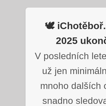
🕊️ iChotěbo
2025 ukonč
V posledních lete
už jen minimáln
mnoho dalších o
snadno sledova