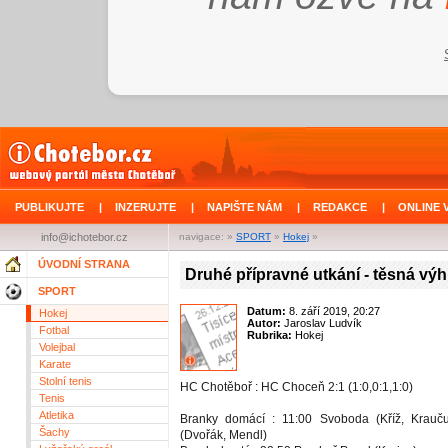
PUBLIKUJTE
|
INZERUJTE
|
NAPIŠTE NÁM
|
REDAKCE
|
ONLINE 
info@ichotebor.cz
navigace: »
SPORT
»
Hokej
»
ÚVODNÍ STRANA
Druhé přípravné utkání - těsná výh
SPORT
Datum:
8. září 2019, 20:27
Hokej
Autor:
Jaroslav Ludvík
Fotbal
Rubrika:
Hokej
Volejbal
Karate
Stolní tenis
HC Chotěboř : HC Choceň 2:1 (1:0,0:1,1:0)
Tenis
Atletika
Branky domácí : 11:00 Svoboda (Kříž, Krauču
Šachy
(Dvořák, Mendl)