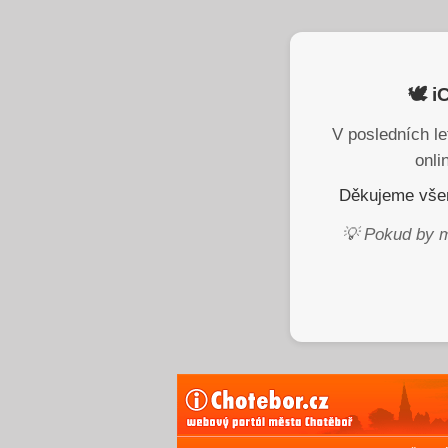
🕊️ 
V posledních le
onli
Děkujeme všem
💡 Pokud by m