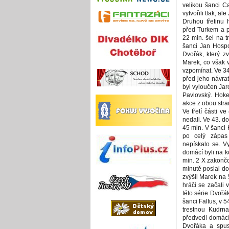
velikou šanci C
vytvořili tlak, a
Druhou třetinu h
před Turkem a p
22 min. šel na t
šanci Jan Hospo
Dvořák, který zv
Marek, co však 
vzpomínat. Ve 34
před jeho návrat
byl vyloučen Jar
Pavlovský. Hoke
akce z obou stra
Ve třetí části v
nedali. Ve 43. do
45 min. V šanci
po celý zápas 
nepískalo se. V
domácí byli na k
min. 2 X zakončo
minutě poslal d
zvýšil Marek na 
hráči se začali
této série Dvořák
šanci Faltus, v 5
trestnou Kudrn
předvedl domácí 
Dvořáka a spust