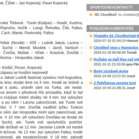
ček, Čížek – Jan Kopecký, Pavel Kopecký
SPORTOVNÍ KONTAKTY
HC Chotěboř:
zc.liame@rob
ská Třebová : Turek (Kašpar) – Hradil, Kudrna,
 Rajnoha, Hučík – Langr, Řehulka, Čikl, Faltus,
POSLEDNÍ KOMENTÁŘE
 Cach, Marek, Pavlovský, Faltus
Výsledky 24. Chotěbořské Ko
2024-07-15 01:04:14
Hansek
ešek (Novák) – Kříž – Ludvík Jakub, Lacina –
v, Suchý – Mendl, Musílek – Jaroš, Vantuch –
Chotěboř veze z Humpolce b
 Činčila, Mašek – Vlček – Kraučuk, Dvořák –
2024-01-30 08:58:06
Tomáš
Březina – Hospodka Jakub
Kočkám se daří lépe než jejic
2022-10-11 21:53:56
jana Piln
 – Klofáč, Pecen, Kopecký
Body zůstávají doma
 zápasu se hostům nepovedl
2022-10-09 13:27:03
Josef
n a Jakub Ludvík fauloval vysokou holí Augustina,
la krev, dostal trest na 4 min. Hosté se bránili a
Z Pelhřimova vezeme bod
al k puku, uháněl sám na Turka, ale nedal.
2022-10-04 21:08:31
Josef
ce jenom v přesilové hře prosadila, když to byl
o rozjásal místní diváky. Ve 4 min. byl vyloučen
a po něm i Lacina zakončovali, ale Turek své
žel. V 7 min. Dvořák nastřelil tyčku Turkovi
po něm Jan Hospodka mohl sám zakončovat, ale
e. V 10 min. při vyloučení Dvořáka se dostal do
 Suchý, ale Turek své spoluhráče podržel.
sté dočkali ve 12 min. Jaroslav Ludvík od modré
puk tečoval. Ve 13 min. byl vyloučen Faltus, hosté
inovali, ale nezakončovali. V 18 min. zahodil