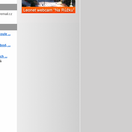
etohc.ch
ule ...
od, ...
h ...
á