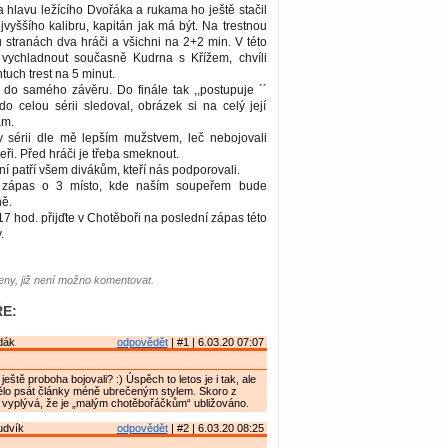
a hlavu ležícího Dvořáka a rukama ho ještě stačil
ejvyššího kalibru, kapitán jak má být. Na trestnou
 stranách dva hráči a všichni na 2+2 min. V této
i vychladnout současně Kudrna s Křížem, chvíli
tuch trest na 5 minut.
 do samého závěru. Do finále tak ,,postupuje ´´
o celou sérii sledoval, obrázek si na celý její
ám.
 v sérii dle mě lepším mužstvem, leč nebojovali
eři. Před hráči je třeba smeknout.
í patří všem divákům, kteří nás podporovali.
 zápas o 3 místo, kde naším soupeřem bude
ě.
17 hod. přijďte v Chotěboři na poslední zápas této
.
ny, již není možno komentovat.
E:
dák
odpovědět
| #1 | 6.03.20 07:07
 ještě proboha bojovali? :) Úspěch to letos je i tak, ale
ělo psát články méně ubrečeným stylem. Skoro z
 vyplývá, že je „malým chotěbořáčkům“ ubližováno.
udvík
odpovědět
| #2 | 6.03.20 08:25