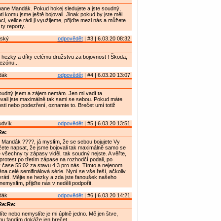
ane Mandák. Pokud hokej sledujete a jste soudný,
oti komu jsme ještě bojovali. Jinak pokud by jste měl
i, velice rádi ji využijeme, přijďte mezi nás a můžete
ty reporty.
nský
odpovědět
| #3 | 6.03.20 08:32
 hezky a díky celému družstvu za bojovnost ! Škoda,
ezónu...
dák
odpovědět
| #4 | 6.03.20 13:07
oudný jsem a zájem nemám. Jen mi vadí ta
vali jste maximálně tak sami se sebou. Pokud máte
ti nebo podezření, oznamte to. Brečet umí totiž
udvík
odpovědět
| #5 | 6.03.20 13:51
Re:
Mandák ????, já myslím, že se sebou bojujete Vy
ete napsat, že jsme bojovali tak maximálně samo se
e všechny ty zápasy viděl, tak soudný nejste. A věřte,
 protest po třetím zápase na rozhodčí podali, po
 čase 55:02 za stavu 4:3 pro nás. Tímto a nejenom
ěna celé semifinálová série. Nyní se vše řeší, ačkoliv
evrátí. Mějte se hezky a zda jste fanoušek našeho
nemyslím, přijďte nás v neděli podpořit.
dák
odpovědět
| #6 | 6.03.20 14:21
Re:Re:
íte nebo nemyslíte je mi úplně jedno. Mě jen štve,
mu fandím dokáže jen brečet.