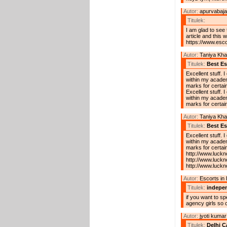
Autor:
apurvabaja
Titulek:
I am glad to see 
article and this 
https://www.esc
Autor:
Taniya Kh
Titulek:
Best Es
Excellent stuff.
within my academ
marks for certain
Excellent stuff.
within my academ
marks for certain
Autor:
Taniya Kh
Titulek:
Best Es
Excellent stuff.
within my academ
marks for certain
http://www.luckn
http://www.luckn
http://www.luckn
Autor:
Escorts in 
Titulek:
indepen
if you want to s
agency girls so co
Autor:
jyoti kumar
Titulek:
Delhi Ca