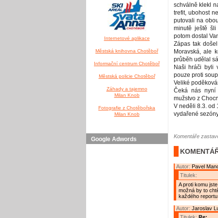
schválně klekl n
trefit, ubohost n
putovali na obou
minutě ještě šl
potom dostal Van
Internetové aplikace
Zápas tak došel
Městská knihovna Chotěboř
Moravská, ale kd
průběh udělal s
Informační centrum Chotěboř
Naši hráči byli
pouze proti soup
Městská policie Chotěboř
Veliké poděkován
Záhady a tajemno
Čeká nás nyní
Milan Knob
mužstvo z Chocn
V neděli 8.3. od 
Fotografie z Chotěbořska
vydařené sezóny
Milan Knob
Komentáře zastave
Google Adwords
KOMENTÁŘ
Autor:
Pavel Man
Titulek:
A proti komu jste
možná by to cht
každého reportu
Autor:
Jaroslav L
Titulek:
Re: