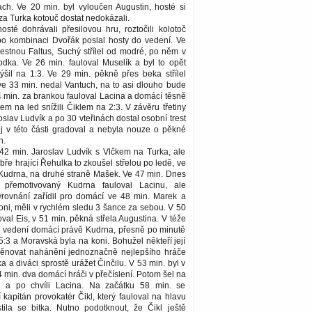
ach. Ve 20 min. byl vyloučen Augustin, hosté si
le za Turka kotouč dostat nedokázali.
osté dohrávali přesilovou hru, roztočili kolotoč
o kombinaci Dvořák poslal hosty do vedení. Ve
restnou Faltus, Suchý střílel od modré, po něm v
dka. Ve 26 min. fauloval Muselík a byl to opět
ýšil na 1:3. Ve 29 min. pěkně přes beka střílel
ve 33 min. nedal Vantuch, na to asi dlouho bude
 min. za brankou fauloval Lacina a domácí těsně
em na led snížili Čiklem na 2:3. V závěru třetiny
oslav Ludvík a po 30 vteřinách dostal osobní trest
j v této části gradoval a nebyla nouze o pěkné
n.
e 42 min. Jaroslav Ludvík s Vlčkem na Turka, ale
bře hrající Řehulka to zkoušel střelou po ledě, ve
 Kudrna, na druhé straně Mašek. Ve 47 min. Dnes
přemotivovaný Kudrna fauloval Lacinu, ale
yrovnání zařídil pro domácí ve 48 min. Marek a
oni, měli v rychlém sledu 3 šance za sebou. V 50
val Eis, v 51 min. pěkná střela Augustina. V téže
o vedení domácí právě Kudrna, přesně po minutě
5:3 a Moravská byla na koni. Bohužel někteří její
 věnovat nahánění jednoznačně nejlepšího hráče
a a diváci sprostě urážet Činčilu. V 53 min. byl v
4 min. dva domácí hráči v přečíslení. Potom šel na
a a po chvíli Lacina. Na začátku 58 min. se
kapitán provokatér Čikl, který fauloval na hlavu
ila se bitka. Nutno podotknout, že Čikl ještě