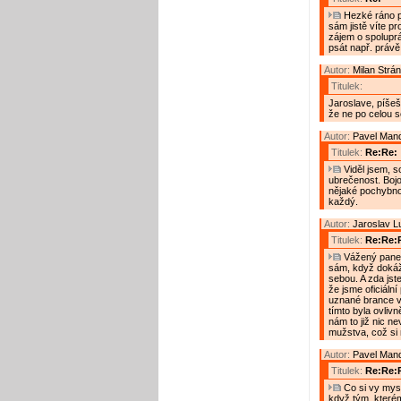
Hezké ráno p
sám jistě víte pr
zájem o spoluprác
psát např. právě 
Autor:
Milan Strá
Titulek:
Jaroslave, píšeš
že ne po celou s
Autor:
Pavel Man
Titulek:
Re:Re:
Viděl jsem, s
ubrečenost. Bojo
nějaké pochybnos
každý.
Autor:
Jaroslav L
Titulek:
Re:Re:
Vážený pane 
sám, když dokáž
sebou. A zda jst
že jsme oficiální
uznané brance v
tímto byla ovlivn
nám to již nic n
mužstva, což si 
Autor:
Pavel Man
Titulek:
Re:Re:
Co si vy mysl
když tým, které