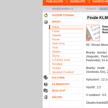
PUBLIKUJTE
|
INZERUJTE
|
NAPIŠTE N
info@ichotebor.cz
navigace: »
SPORT
ÚVODNÍ STRANA
Finále KLM
SPORT
Dat
Hokej
Aut
Fotbal
Rubr
Volejbal
Karate
Stolní tenis
HC Slovan Morav
Tenis
Atletika
Branky domácí :
Šachy
(Augustin, Pavl
Lyžařský areál
Pavlovský), 51:
Nohejbal
Branky hosté :
Ostatní
(Svoboda, Eis), 
Aeroklub Chotěboř
KULTURA
Vyloučení : 12:
ZAJÍMAVOSTI
Využití : 2:2
ŠKOLSTVÍ
V oslabení : 0:0
ARCHIV
Zásahy brankářů