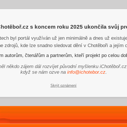
iChotěboř.cz s koncem roku 2025 ukončila svůj p
tech byl portál využíván už jen minimálně a dnes už existu
ne zdrojů, kde lze snadno sledovat dění v Chotěboři a jejím o
 autorům, čtenářům a partnerům, kteří projekt po celou dob
ěl někdo zájem dál rozvíjet původní myšlenku iChotěboř.cz
když se nám ozve na
info@ichotebor.cz
.
Skrýt oznámení