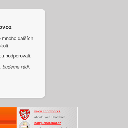
rovoz
je mnoho dalších
kolí.
u podporovali.
, budeme rádi,
www.chotebor.cz
oficiální web Chotěboře
harry.ichotebor.cz