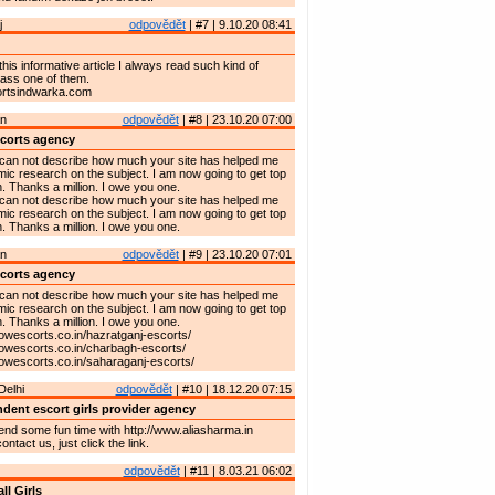
j
odpovědět
| #7 | 9.10.20 08:41
this informative article I always read such kind of
wass one of them.
ortsindwarka.com
an
odpovědět
| #8 | 23.10.20 07:00
corts agency
 I can not describe how much your site has helped me
ic research on the subject. I am now going to get top
. Thanks a million. I owe you one.
 I can not describe how much your site has helped me
ic research on the subject. I am now going to get top
. Thanks a million. I owe you one.
an
odpovědět
| #9 | 23.10.20 07:01
corts agency
 I can not describe how much your site has helped me
ic research on the subject. I am now going to get top
. Thanks a million. I owe you one.
owescorts.co.in/hazratganj-escorts/
owescorts.co.in/charbagh-escorts/
owescorts.co.in/saharaganj-escorts/
Delhi
odpovědět
| #10 | 18.12.20 07:15
dent escort girls provider agency
pend some fun time with http://www.aliasharma.in
ntact us, just click the link.
odpovědět
| #11 | 8.03.21 06:02
ll Girls