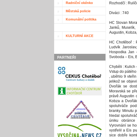
Radniční okénko
Rozhodčí : Rulí
Městská policie
Diváci : 740
Komunální politika
HC Slovan Morav
Janků, Muselík,
Augustin, Kobza,
KULTURNÍ AKCE
HC Chotěboř : P
Ludvík Jarosla
Hospodka Jan –
Svoboda – Eis, 
PARTNEŘI
Chyběli : Kulich
Vstup do pátého
, uběhlo 9 vteři
jelikož se objevi
Dvořák se dost
Moravská se pře
právě Augustin c
Kobza a Dvořák 
spoluhráče podr
branky. Minutu 
hledal spoluhráč
úniku obránce
Vyrovnání se ho
vystřelil a Eis 
sice dobře komb