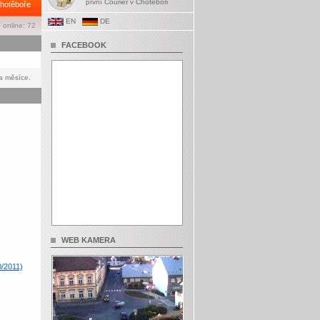
první Courier v Chotěboři
hotěboře
EN
DE
 online: 72
FACEBOOK
a měsíce.
WEB KAMERA
0/2011)