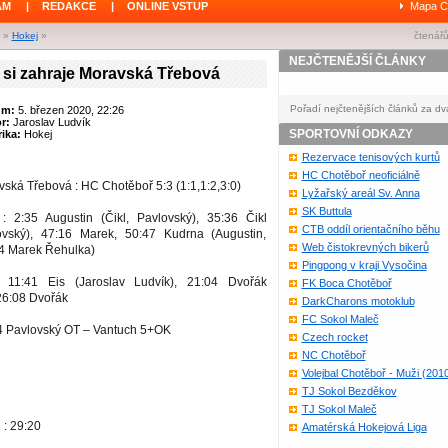
ÁM
|
REDAKCE
|
ONLINE VSTUP
Mapa C
»
Hokej
»
čtenářů
NEJČTENĚJŠÍ ČLÁNKY
 si zahraje Moravská Třebová
Pořadí nejčtenějších článků za dv
um:
5. březen 2020, 22:26
or:
Jaroslav Ludvík
SPORTOVNÍ ODKAZY
ika:
Hokej
Rezervace tenisových kurtů
HC Chotěboř neoficiálně
ská Třebová : HC Chotěboř 5:3 (1:1,1:2,3:0)
Lyžařský areál Sv. Anna
SK Buttula
 2:35 Augustin (Čikl, Pavlovský), 35:36 Čikl
CTB oddíl orientačního běhu
ovský), 47:16 Marek, 50:47 Kudrna (Augustin,
Web čistokrevných bikerů
44 Marek Řehulka)
Pingpong v kraji Vysočina
 11:41 Eis (Jaroslav Ludvík), 21:04 Dvořák
FK Boca Chotěboř
26:08 Dvořák
DarkCharons motoklub
FC Sokol Maleč
14 Pavlovský OT – Vantuch 5+OK
Czech rocket
NC Chotěboř
Volejbal Chotěboř - Muži (201
TJ Sokol Bezděkov
TJ Sokol Maleč
 : 29:20
Amatérská Hokejová Liga