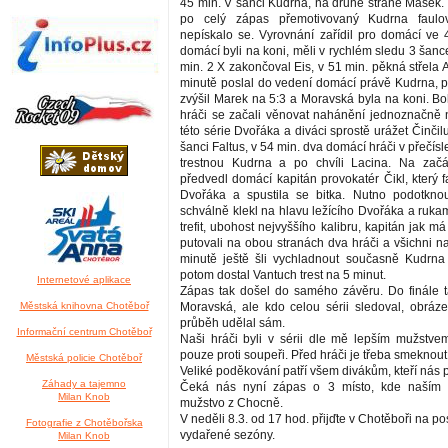
45 min. V šanci Kudrna, na druhé straně Mašek.
po celý zápas přemotivovaný Kudrna faulov
nepískalo se. Vyrovnání zařídil pro domácí ve
domácí byli na koni, měli v rychlém sledu 3 šan
min. 2 X zakončoval Eis, v 51 min. pěkná střela 
minutě poslal do vedení domácí právě Kudrna, 
zvýšil Marek na 5:3 a Moravská byla na koni. Boh
hráči se začali věnovat nahánění jednoznačně 
této série Dvořáka a diváci sprostě urážet Činčilu
šanci Faltus, v 54 min. dva domácí hráči v přečísl
trestnou Kudrna a po chvíli Lacina. Na zač
předvedl domácí kapitán provokatér Čikl, který 
Dvořáka a spustila se bitka. Nutno podotknou
schválně klekl na hlavu ležícího Dvořáka a rukam
trefit, ubohost nejvyššího kalibru, kapitán jak má
putovali na obou stranách dva hráči a všichni n
minutě ještě šli vychladnout současně Kudrna 
potom dostal Vantuch trest na 5 minut.
Internetové aplikace
Zápas tak došel do samého závěru. Do finále ta
Městská knihovna Chotěboř
Moravská, ale kdo celou sérii sledoval, obrázek
průběh udělal sám.
Informační centrum Chotěboř
Naši hráči byli v sérii dle mě lepším mužstvem
pouze proti soupeři. Před hráči je třeba smeknout
Městská policie Chotěboř
Veliké poděkování patří všem divákům, kteří nás 
Záhady a tajemno
Čeká nás nyní zápas o 3 místo, kde naším
Milan Knob
mužstvo z Chocně.
V neděli 8.3. od 17 hod. přijďte v Chotěboři na po
Fotografie z Chotěbořska
vydařené sezóny.
Milan Knob