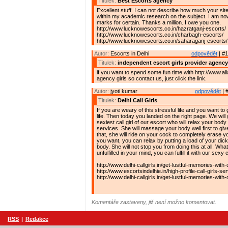
Titulek:
Best Escorts agency
Excellent stuff. I can not describe how much your si
within my academic research on the subject. I am now
marks for certain. Thanks a million. I owe you one.
http://www.lucknowescorts.co.in/hazratganj-escorts/
http://www.lucknowescorts.co.in/charbagh-escorts/
http://www.lucknowescorts.co.in/saharaganj-escorts/
Autor:
Escorts in Delhi
odpovědět
| #1
Titulek:
independent escort girls provider agency
if you want to spend some fun time with http://www.al
agency girls so contact us, just click the link.
Autor:
jyoti kumar
odpovědět
| 
Titulek:
Delhi Call Girls
If you are weary of this stressful life and you want to 
life. Then today you landed on the right page. We will
sexiest call girl of our escort who will relax your body 
services. She will massage your body well first to give
that, she will ride on your cock to completely erase yo
you want, you can relax by putting a load of your dick 
body. She will not stop you from doing this at all. What
unfulfilled in your mind, you can fulfill it with our sexy ca
http://www.delhi-callgirls.in/get-lustful-memories-with-d
http://www.escortsindelhie.in/high-profile-call-girls-ser
http://www.delhi-callgirls.in/get-lustful-memories-with-d
Komentáře zastaveny, již není možno komentovat.
RSS
|
Redakce