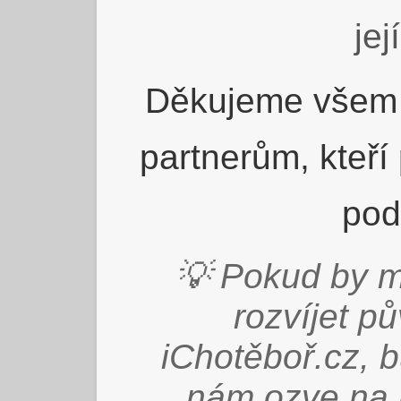
jej
Děkujeme všem 
partnerům, kteří
pod
💡 Pokud by m
rozvíjet p
iChotěboř.cz, 
nám ozve na