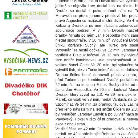
, uběhlo 9 vteřin a Jakub Ludvík fauloval vysoko
jelikož se objevila krev, dostal trest na 4 min. H
Dvořák se dostal k puku, uháněl sám na Tu
Moravská se přece jenom v přesilové hře prosad
právě Augustin co rozjásal místní diváky. Ve 4 
Kobza a Dvořák a po něm i Lacina zakončovali
spoluhráče podržel. V 7 min. Dvořák nastřeli
branky. Minutu po něm Jan Hospodka mohl sám 
hledal spoluhráče. V 10 min. při vyloučení Dvoř
úniku obránce Suchý, ale Turek své spolu
Vyrovnání se hosté dočkali ve 12 min. Jaroslav
vystřelil a Eis puk tečoval. Ve 13 min. byl vylou
sice dobře kombinovali, ale nezakončovali. V
velikou šanci Cach. Ve 20 min. byl vyloučen Au
vytvořili tlak, ale za Turka kotouč dostat nedokázal
Druhou třetinu hosté dohrávali přesilovou hru, 
před Turkem a po kombinaci Dvořák poslal hos
22 min. šel na trestnou Faltus, Suchý střílel o
šanci Jan Hospodka. Ve 26 min. fauloval Musel
Dvořák, který zvýšil na 1:3. Ve 29 min. pěkně p
Marek, co však ve 33 min. nedal Vantuch, na to
vzpomínat. Ve 34 min. za brankou fauloval Lacin
před jeho návratem na led snížili Čiklem na 2:3.
byl vyloučen Jaroslav Ludvík a po 30 vteřinách do
Pavlovský. Hokej v této části gradoval a neby
akce z obou stran.
Ve třetí části ve 42 min. Jaroslav Ludvík s Vlč
nedali. Ve 43. dobře hrající Řehulka to zkoušel st