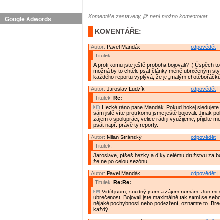
Komentáře zastaveny, již není možno komentovat.
Google Adwords
KOMENTÁŘE:
Autor:
Pavel Mandák
odpovědět
|
Titulek:
A proti komu jste ještě proboha bojovali? :) Úspěch to l
možná by to chtělo psát články méně ubrečeným sty
každého reportu vyplývá, že je „malým chotěbořáčků
Autor:
Jaroslav Ludvík
odpovědět
|
Titulek:
Re:
Hezké ráno pane Mandák. Pokud hokej sledujete 
sám jistě víte proti komu jsme ještě bojovali. Jinak p
zájem o spolupráci, velice rádi ji využijeme, přijďte 
psát např. právě ty reporty.
Autor:
Milan Stránský
odpovědět
|
Titulek:
Jaroslave, píšeš hezky a díky celému družstvu za b
že ne po celou sezónu...
Autor:
Pavel Mandák
odpovědět
|
Titulek:
Re:Re:
Viděl jsem, soudný jsem a zájem nemám. Jen mi v
ubrečenost. Bojovali jste maximálně tak sami se se
nějaké pochybnosti nebo podezření, oznamte to. Breč
každý.