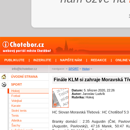
PUBLIKUJTE
|
INZERUJTE
|
NAPIŠTE NÁM
|
REDAKCE
|
ONLINE 
info@ichotebor.cz
navigace: »
SPORT
»
Hokej
»
ÚVODNÍ STRANA
Finále KLM si zahraje Moravská T
SPORT
Datum:
5. březen 2020, 22:26
Hokej
Autor:
Jaroslav Ludvík
Fotbal
Rubrika:
Hokej
Volejbal
Karate
Stolní tenis
HC Slovan Moravská Třebová : HC Chotěboř 5:3 (
Tenis
Atletika
Branky domácí : 2:35 Augustin (Čikl, Pavlovs
Šachy
(Augustin, Pavlovský), 47:16 Marek, 50:47 Ku