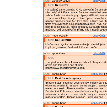
Autor:
Jaroslav Ludvík
odpovědět
|
Titulek:
Re:Re:Re:
Vážený pane Mandák ????, já myslím, že se sebo
sám, když dokážete napsat, že jsme bojovali tak m
sebou. A zda jste všechny ty zápasy viděl, tak soudný
že jsme oficiální protest po třetím zápase na rozhodčí
uznané brance v čase 55:02 za stavu 4:3 pro nás. T
tímto byla ovlivněna celé semifinálová série. Nyní se 
nám to již nic nevrátí. Mějte se hezky a zda jste fa
mužstva, což si nemyslím, přijďte nás v neděli podpoř
Autor:
Pavel Mandák
odpovědět
|
Titulek:
Re:Re:Re:Re:
Co si vy myslíte nebo nemyslíte je mi úplně jedno.
když tým, kterému fandím dokáže jen brečet.
Autor:
apurvabajaj
odpovědět
|
Titulek:
I am glad to see this informative article I always read
article and this wass one of them.
https://www.escortsindwarka.com
Autor:
Taniya Khan
odpovědět
| #
Titulek:
Best Escorts agency
Excellent stuff. I can not describe how much your si
within my academic research on the subject. I am now
marks for certain. Thanks a million. I owe you one.
Excellent stuff. I can not describe how much your si
within my academic research on the subject. I am now
marks for certain. Thanks a million. I owe you one.
Autor:
Taniya Khan
odpovědět
| #