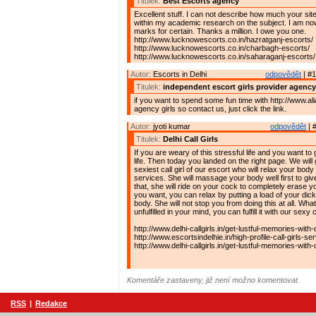
Titulek:
Best Escorts agency
Excellent stuff. I can not describe how much your si
within my academic research on the subject. I am now
marks for certain. Thanks a million. I owe you one.
http://www.lucknowescorts.co.in/hazratganj-escorts/
http://www.lucknowescorts.co.in/charbagh-escorts/
http://www.lucknowescorts.co.in/saharaganj-escorts/
Autor:
Escorts in Delhi
odpovědět
| #1
Titulek:
independent escort girls provider agency
if you want to spend some fun time with http://www.al
agency girls so contact us, just click the link.
Autor:
jyoti kumar
odpovědět
| 
Titulek:
Delhi Call Girls
If you are weary of this stressful life and you want to 
life. Then today you landed on the right page. We will
sexiest call girl of our escort who will relax your body 
services. She will massage your body well first to give
that, she will ride on your cock to completely erase yo
you want, you can relax by putting a load of your dick 
body. She will not stop you from doing this at all. What
unfulfilled in your mind, you can fulfill it with our sexy ca
http://www.delhi-callgirls.in/get-lustful-memories-with-d
http://www.escortsindelhie.in/high-profile-call-girls-ser
http://www.delhi-callgirls.in/get-lustful-memories-with-d
Komentáře zastaveny, již není možno komentovat.
RSS
|
Redakce