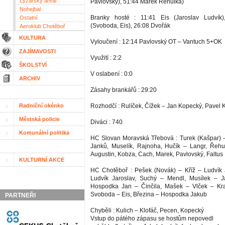
Lyžařský areál
Pavlovský), 51:44 Marek Řehulka)
Nohejbal
Branky hosté : 11:41 Eis (Jaroslav Ludvík
Ostatní
(Svoboda, Eis), 26:08 Dvořák
Aeroklub Chotěboř
KULTURA
Vyloučení : 12:14 Pavlovský OT – Vantuch 5+OK
ZAJÍMAVOSTI
Využití : 2:2
ŠKOLSTVÍ
V oslabení : 0:0
ARCHIV
Zásahy brankářů : 29:20
Radniční okénko
Rozhodčí : Rulíček, Čížek – Jan Kopecký, Pavel
Městská policie
Diváci : 740
Komunální politika
HC Slovan Moravská Třebová : Turek (Kašpar) –
Janků, Muselík, Rajnoha, Hučík – Langr, Řehulk
Augustin, Kobza, Cach, Marek, Pavlovský, Faltus
KULTURNÍ AKCE
HC Chotěboř : Pešek (Novák) – Kříž – Ludvík 
Ludvík Jaroslav, Suchý – Mendl, Musílek – J
Hospodka Jan – Činčila, Mašek – Vlček – Kr
Svoboda – Eis, Březina – Hospodka Jakub
PARTNEŘI
Chyběli : Kulich – Klofáč, Pecen, Kopecký
Vstup do pátého zápasu se hostům nepovedl