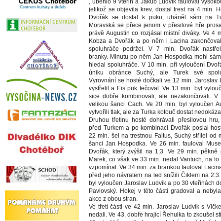
, uběhlo 9 vteřin a Jakub Ludvík fauloval vysoko
jelikož se objevila krev, dostal trest na 4 min. H
Dvořák se dostal k puku, uháněl sám na Tu
Moravská se přece jenom v přesilové hře prosad
právě Augustin co rozjásal místní diváky. Ve 4 
Kobza a Dvořák a po něm i Lacina zakončovali
spoluhráče podržel. V 7 min. Dvořák nastřeli
branky. Minutu po něm Jan Hospodka mohl sám 
hledal spoluhráče. V 10 min. při vyloučení Dvoř
úniku obránce Suchý, ale Turek své spolu
Vyrovnání se hosté dočkali ve 12 min. Jaroslav
vystřelil a Eis puk tečoval. Ve 13 min. byl vylou
sice dobře kombinovali, ale nezakončovali. V
velikou šanci Cach. Ve 20 min. byl vyloučen Au
vytvořili tlak, ale za Turka kotouč dostat nedokázal
Druhou třetinu hosté dohrávali přesilovou hru, 
před Turkem a po kombinaci Dvořák poslal hos
22 min. šel na trestnou Faltus, Suchý střílel o
šanci Jan Hospodka. Ve 26 min. fauloval Musel
Dvořák, který zvýšil na 1:3. Ve 29 min. pěkně p
Marek, co však ve 33 min. nedal Vantuch, na to
vzpomínat. Ve 34 min. za brankou fauloval Lacin
před jeho návratem na led snížili Čiklem na 2:3.
byl vyloučen Jaroslav Ludvík a po 30 vteřinách do
Pavlovský. Hokej v této části gradoval a neby
akce z obou stran.
Ve třetí části ve 42 min. Jaroslav Ludvík s Vlč
nedali. Ve 43. dobře hrající Řehulka to zkoušel st