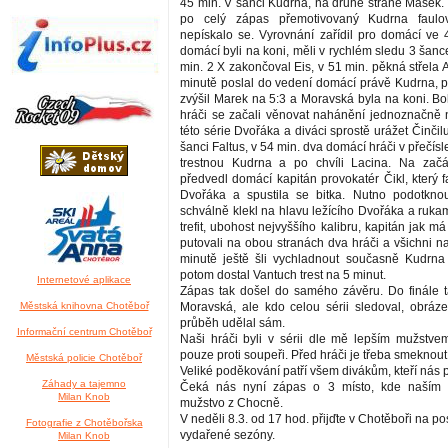
45 min. V šanci Kudrna, na druhé straně Mašek.
po celý zápas přemotivovaný Kudrna faulov
nepískalo se. Vyrovnání zařídil pro domácí ve
domácí byli na koni, měli v rychlém sledu 3 šan
min. 2 X zakončoval Eis, v 51 min. pěkná střela 
minutě poslal do vedení domácí právě Kudrna, 
zvýšil Marek na 5:3 a Moravská byla na koni. Boh
hráči se začali věnovat nahánění jednoznačně 
této série Dvořáka a diváci sprostě urážet Činčilu
šanci Faltus, v 54 min. dva domácí hráči v přečísl
trestnou Kudrna a po chvíli Lacina. Na zač
předvedl domácí kapitán provokatér Čikl, který 
Dvořáka a spustila se bitka. Nutno podotknou
schválně klekl na hlavu ležícího Dvořáka a rukam
trefit, ubohost nejvyššího kalibru, kapitán jak má
putovali na obou stranách dva hráči a všichni n
minutě ještě šli vychladnout současně Kudrna 
potom dostal Vantuch trest na 5 minut.
Internetové aplikace
Zápas tak došel do samého závěru. Do finále ta
Městská knihovna Chotěboř
Moravská, ale kdo celou sérii sledoval, obrázek
průběh udělal sám.
Informační centrum Chotěboř
Naši hráči byli v sérii dle mě lepším mužstvem
pouze proti soupeři. Před hráči je třeba smeknout
Městská policie Chotěboř
Veliké poděkování patří všem divákům, kteří nás 
Záhady a tajemno
Čeká nás nyní zápas o 3 místo, kde naším
Milan Knob
mužstvo z Chocně.
V neděli 8.3. od 17 hod. přijďte v Chotěboři na po
Fotografie z Chotěbořska
vydařené sezóny.
Milan Knob