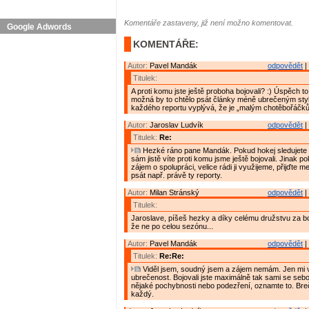
Komentáře zastaveny, již není možno komentovat.
Google Adwords
KOMENTÁŘE:
Autor:
Pavel Mandák
odpovědět
|
Titulek:
A proti komu jste ještě proboha bojovali? :) Úspěch to l
možná by to chtělo psát články méně ubrečeným sty
každého reportu vyplývá, že je „malým chotěbořáčků
Autor:
Jaroslav Ludvík
odpovědět
|
Titulek:
Re:
Hezké ráno pane Mandák. Pokud hokej sledujete 
sám jistě víte proti komu jsme ještě bojovali. Jinak p
zájem o spolupráci, velice rádi ji využijeme, přijďte 
psát např. právě ty reporty.
Autor:
Milan Stránský
odpovědět
|
Titulek:
Jaroslave, píšeš hezky a díky celému družstvu za b
že ne po celou sezónu...
Autor:
Pavel Mandák
odpovědět
|
Titulek:
Re:Re:
Viděl jsem, soudný jsem a zájem nemám. Jen mi v
ubrečenost. Bojovali jste maximálně tak sami se se
nějaké pochybnosti nebo podezření, oznamte to. Breč
každý.