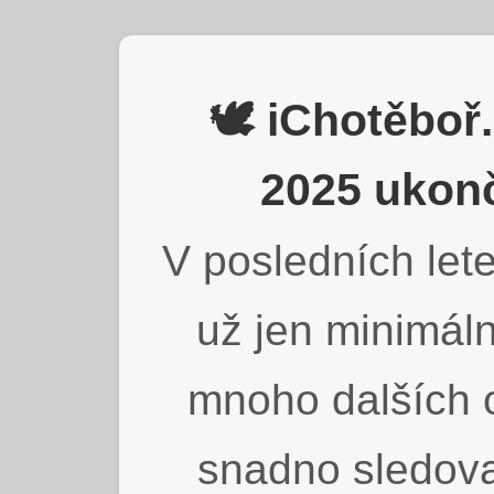
🕊️ iChotěbo
2025 ukonč
V posledních lete
už jen minimáln
mnoho dalších o
snadno sledova