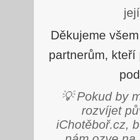
jej
Děkujeme všem 
partnerům, kteří
pod
💡 Pokud by m
rozvíjet p
iChotěboř.cz, 
nám ozve na