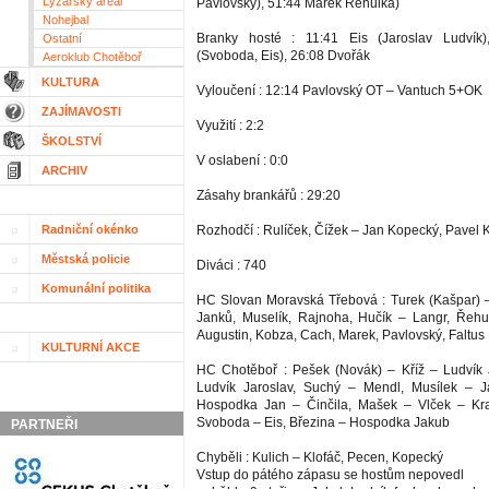
Lyžařský areál
Pavlovský), 51:44 Marek Řehulka)
Nohejbal
Branky hosté : 11:41 Eis (Jaroslav Ludvík
Ostatní
(Svoboda, Eis), 26:08 Dvořák
Aeroklub Chotěboř
KULTURA
Vyloučení : 12:14 Pavlovský OT – Vantuch 5+OK
ZAJÍMAVOSTI
Využití : 2:2
ŠKOLSTVÍ
V oslabení : 0:0
ARCHIV
Zásahy brankářů : 29:20
Radniční okénko
Rozhodčí : Rulíček, Čížek – Jan Kopecký, Pavel
Městská policie
Diváci : 740
Komunální politika
HC Slovan Moravská Třebová : Turek (Kašpar) –
Janků, Muselík, Rajnoha, Hučík – Langr, Řehulk
Augustin, Kobza, Cach, Marek, Pavlovský, Faltus
KULTURNÍ AKCE
HC Chotěboř : Pešek (Novák) – Kříž – Ludvík 
Ludvík Jaroslav, Suchý – Mendl, Musílek – J
Hospodka Jan – Činčila, Mašek – Vlček – Kr
Svoboda – Eis, Březina – Hospodka Jakub
PARTNEŘI
Chyběli : Kulich – Klofáč, Pecen, Kopecký
Vstup do pátého zápasu se hostům nepovedl