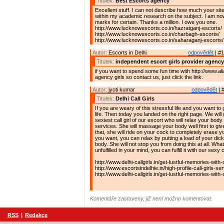
Titulek:
Best Escorts agency
Excellent stuff. I can not describe how much your si
within my academic research on the subject. I am now
marks for certain. Thanks a million. I owe you one.
http://www.lucknowescorts.co.in/hazratganj-escorts/
http://www.lucknowescorts.co.in/charbagh-escorts/
http://www.lucknowescorts.co.in/saharaganj-escorts/
Autor:
Escorts in Delhi
odpovědět
| #1
Titulek:
independent escort girls provider agency
if you want to spend some fun time with http://www.al
agency girls so contact us, just click the link.
Autor:
jyoti kumar
odpovědět
| 
Titulek:
Delhi Call Girls
If you are weary of this stressful life and you want to 
life. Then today you landed on the right page. We will
sexiest call girl of our escort who will relax your body 
services. She will massage your body well first to give
that, she will ride on your cock to completely erase yo
you want, you can relax by putting a load of your dick 
body. She will not stop you from doing this at all. What
unfulfilled in your mind, you can fulfill it with our sexy ca
http://www.delhi-callgirls.in/get-lustful-memories-with-d
http://www.escortsindelhie.in/high-profile-call-girls-ser
http://www.delhi-callgirls.in/get-lustful-memories-with-d
Komentáře zastaveny, již není možno komentovat.
RSS
|
Redakce