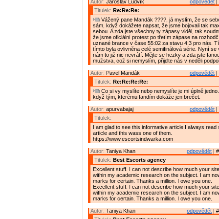
Autor:
Jaroslav Ludvík
odpovědět
|
Titulek:
Re:Re:Re:
Vážený pane Mandák ????, já myslím, že se sebo
sám, když dokážete napsat, že jsme bojovali tak m
sebou. A zda jste všechny ty zápasy viděl, tak soudný
že jsme oficiální protest po třetím zápase na rozhodčí
uznané brance v čase 55:02 za stavu 4:3 pro nás. T
tímto byla ovlivněna celé semifinálová série. Nyní se 
nám to již nic nevrátí. Mějte se hezky a zda jste fa
mužstva, což si nemyslím, přijďte nás v neděli podpoř
Autor:
Pavel Mandák
odpovědět
|
Titulek:
Re:Re:Re:Re:
Co si vy myslíte nebo nemyslíte je mi úplně jedno.
když tým, kterému fandím dokáže jen brečet.
Autor:
apurvabajaj
odpovědět
|
Titulek:
I am glad to see this informative article I always read
article and this wass one of them.
https://www.escortsindwarka.com
Autor:
Taniya Khan
odpovědět
| #
Titulek:
Best Escorts agency
Excellent stuff. I can not describe how much your si
within my academic research on the subject. I am now
marks for certain. Thanks a million. I owe you one.
Excellent stuff. I can not describe how much your si
within my academic research on the subject. I am now
marks for certain. Thanks a million. I owe you one.
Autor:
Taniya Khan
odpovědět
| #