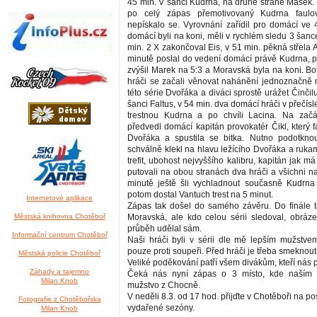
45 min. V šanci Kudrna, na druhé straně Mašek.
po celý zápas přemotivovaný Kudrna faulov
nepískalo se. Vyrovnání zařídil pro domácí ve
domácí byli na koni, měli v rychlém sledu 3 šan
min. 2 X zakončoval Eis, v 51 min. pěkná střela 
minutě poslal do vedení domácí právě Kudrna, 
zvýšil Marek na 5:3 a Moravská byla na koni. Boh
hráči se začali věnovat nahánění jednoznačně 
této série Dvořáka a diváci sprostě urážet Činčilu
šanci Faltus, v 54 min. dva domácí hráči v přečísl
trestnou Kudrna a po chvíli Lacina. Na zač
předvedl domácí kapitán provokatér Čikl, který 
Dvořáka a spustila se bitka. Nutno podotknou
schválně klekl na hlavu ležícího Dvořáka a rukam
trefit, ubohost nejvyššího kalibru, kapitán jak má
putovali na obou stranách dva hráči a všichni n
minutě ještě šli vychladnout současně Kudrna 
potom dostal Vantuch trest na 5 minut.
Internetové aplikace
Zápas tak došel do samého závěru. Do finále ta
Městská knihovna Chotěboř
Moravská, ale kdo celou sérii sledoval, obrázek
průběh udělal sám.
Informační centrum Chotěboř
Naši hráči byli v sérii dle mě lepším mužstvem
pouze proti soupeři. Před hráči je třeba smeknout
Městská policie Chotěboř
Veliké poděkování patří všem divákům, kteří nás 
Záhady a tajemno
Čeká nás nyní zápas o 3 místo, kde naším
Milan Knob
mužstvo z Chocně.
V neděli 8.3. od 17 hod. přijďte v Chotěboři na po
Fotografie z Chotěbořska
vydařené sezóny.
Milan Knob