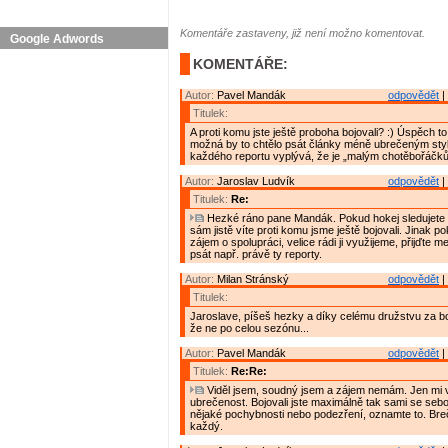
Komentáře zastaveny, již není možno komentovat.
Google Adwords
KOMENTÁŘE:
Autor:
Pavel Mandák
odpovědět
|
Titulek:
A proti komu jste ještě proboha bojovali? :) Úspěch to l
možná by to chtělo psát články méně ubrečeným sty
každého reportu vyplývá, že je „malým chotěbořáčků
Autor:
Jaroslav Ludvík
odpovědět
|
Titulek:
Re:
Hezké ráno pane Mandák. Pokud hokej sledujete 
sám jistě víte proti komu jsme ještě bojovali. Jinak p
zájem o spolupráci, velice rádi ji využijeme, přijďte 
psát např. právě ty reporty.
Autor:
Milan Stránský
odpovědět
|
Titulek:
Jaroslave, píšeš hezky a díky celému družstvu za b
že ne po celou sezónu...
Autor:
Pavel Mandák
odpovědět
|
Titulek:
Re:Re:
Viděl jsem, soudný jsem a zájem nemám. Jen mi v
ubrečenost. Bojovali jste maximálně tak sami se se
nějaké pochybnosti nebo podezření, oznamte to. Breč
každý.