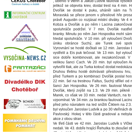
, uběhlo 9 vteřin a Jakub Ludvík fauloval vysoko
jelikož se objevila krev, dostal trest na 4 min. H
Dvořák se dostal k puku, uháněl sám na Tu
Moravská se přece jenom v přesilové hře prosad
právě Augustin co rozjásal místní diváky. Ve 4 
Kobza a Dvořák a po něm i Lacina zakončovali
spoluhráče podržel. V 7 min. Dvořák nastřeli
branky. Minutu po něm Jan Hospodka mohl sám 
hledal spoluhráče. V 10 min. při vyloučení Dvoř
úniku obránce Suchý, ale Turek své spolu
Vyrovnání se hosté dočkali ve 12 min. Jaroslav
vystřelil a Eis puk tečoval. Ve 13 min. byl vylou
sice dobře kombinovali, ale nezakončovali. V
velikou šanci Cach. Ve 20 min. byl vyloučen Au
vytvořili tlak, ale za Turka kotouč dostat nedokázal
Druhou třetinu hosté dohrávali přesilovou hru, 
před Turkem a po kombinaci Dvořák poslal hos
22 min. šel na trestnou Faltus, Suchý střílel o
šanci Jan Hospodka. Ve 26 min. fauloval Musel
Dvořák, který zvýšil na 1:3. Ve 29 min. pěkně p
Marek, co však ve 33 min. nedal Vantuch, na to
vzpomínat. Ve 34 min. za brankou fauloval Lacin
před jeho návratem na led snížili Čiklem na 2:3.
byl vyloučen Jaroslav Ludvík a po 30 vteřinách do
Pavlovský. Hokej v této části gradoval a neby
akce z obou stran.
Ve třetí části ve 42 min. Jaroslav Ludvík s Vlč
nedali. Ve 43. dobře hrající Řehulka to zkoušel st