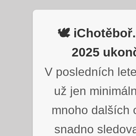
🕊️ iChotěbo
2025 ukonč
V posledních lete
už jen minimáln
mnoho dalších o
snadno sledova