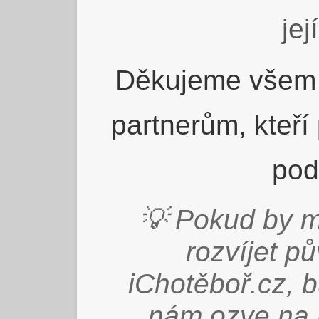
jej
Děkujeme všem 
partnerům, kteří
pod
💡 Pokud by m
rozvíjet p
iChotěboř.cz, 
nám ozve na