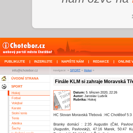
PUBLIKUJTE
|
INZERUJTE
|
NAPIŠTE NÁM
|
REDAKCE
|
ONLINE 
info@ichotebor.cz
navigace: »
SPORT
»
Hokej
»
ÚVODNÍ STRANA
Finále KLM si zahraje Moravská T
SPORT
Datum:
5. březen 2020, 22:26
Hokej
Autor:
Jaroslav Ludvík
Fotbal
Rubrika:
Hokej
Volejbal
Karate
Stolní tenis
HC Slovan Moravská Třebová : HC Chotěboř 5:3 (
Tenis
Atletika
Branky domácí : 2:35 Augustin (Čikl, Pavlovs
Šachy
(Augustin, Pavlovský), 47:16 Marek, 50:47 Ku