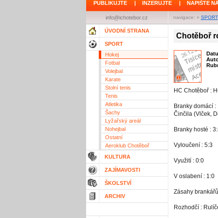
PUBLIKUJTE
|
INZERUJTE
|
NAPIŠTE N
info@ichotebor.cz
navigace: »
SPORT
ÚVODNÍ STRANA
Chotěboř r
SPORT
Dat
Hokej
Aut
Fotbal
Rubr
Volejbal
Karate
Stolní tenis
HC Chotěboř : HC
Tenis
Atletika
Branky domácí : 
Šachy
Činčila (Vlček, 
Lyžařský areál
Nohejbal
Branky hosté : 3
Ostatní
Vyloučení : 5:3
Aeroklub Chotěboř
KULTURA
Využití : 0:0
ZAJÍMAVOSTI
V oslabení : 1:0
ŠKOLSTVÍ
Zásahy brankářů
ARCHIV
Rozhodčí : Rulíč