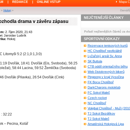
ÁM
|
REDAKCE
|
ONLINE VSTUP
Mapa C
»
Hokej
»
čtenářů
NEJČTENĚJŠÍ ČLÁNKY
ozhodla drama v závěru zápasu
Pořadí nejčtenějších článků za dv
um:
2. říjen 2020, 21:43
or:
Jaroslav Ludvík
SPORTOVNÍ ODKAZY
ika:
Hokej
Rezervace tenisových kurtů
HC Chotěboř neoficiálně
 Litomyšl 5:2 (2:1,0:1,3:0)
Lyžařský areál Sv. Anna
SK Buttula
1:19 Dvořák, 18:41 Dvořák (Eis, Svoboda), 56:25
CTB oddíl orientačního běhu
Doležal), 58:44 Lacina, 59:52 Žemlička (Svoboda)
Web čistokrevných bikerů
:46 Dvořák (Pilavka), 26:54 Dvořák (Cink)
Pingpong v kraji Vysočina
FK Boca Chotěboř
DarkCharons motoklub
FC Sokol Maleč
Czech rocket
NC Chotěboř
Volejbal Chotěboř - Muži (201
TJ Sokol Bezděkov
 : 32:22
TJ Sokol Maleč
ek – Pecina, Kolář
Amatérská Hokejová Liga