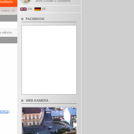
první Courier v Chotěboři
hotěboře
EN
DE
 online: 15
FACEBOOK
a měsíce.
WEB KAMERA
0/2011)