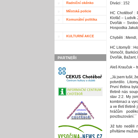
Radniční okénko
Diváci : 152
Městská policie
HC Chotěboř : P
Klofáč – Ludvík 
Komunální politika
Dvořák – Svobo
Hospodka Jakub –
KULTURNÍ AKCE
Chyběli : Mendl,
HC Litomyšl : Ho
Vomočil, Barkóci
Dvořák, Bažant, 
PARTNEŘI
Aleš Kraučuk – tr
,,Já jsem tušil, 
potvrdilo. Lito
První třetina by
třetině nás sou
stav 2:2. My jsm
kombinaci a vyrov
a ve třetí třetin
hráčům poděk
povzbuzování.´´
Již tuto neděli
přivítáme mužstv