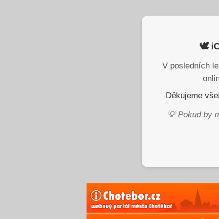
🕊️ 
V posledních le
onli
Děkujeme všem
💡 Pokud by m