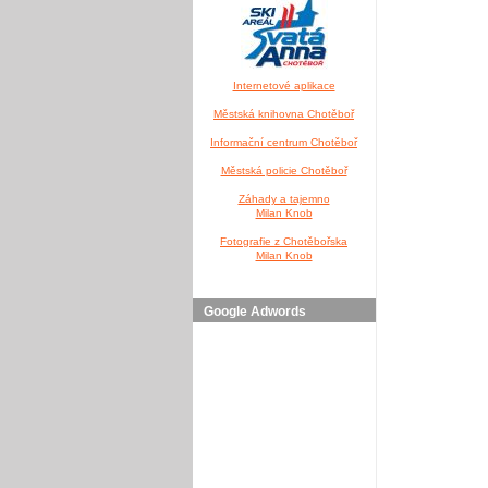
Internetové aplikace
Městská knihovna Chotěboř
Informační centrum Chotěboř
Městská policie Chotěboř
Záhady a tajemno
Milan Knob
Fotografie z Chotěbořska
Milan Knob
Google Adwords