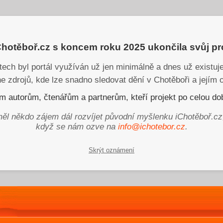
iChotěboř.cz s koncem roku 2025 ukončila svůj p
tech byl portál využíván už jen minimálně a dnes už existu
ne zdrojů, kde lze snadno sledovat dění v Chotěboři a jejím o
 autorům, čtenářům a partnerům, kteří projekt po celou dob
ěl někdo zájem dál rozvíjet původní myšlenku iChotěboř.cz
když se nám ozve na
info@ichotebor.cz
.
Skrýt oznámení