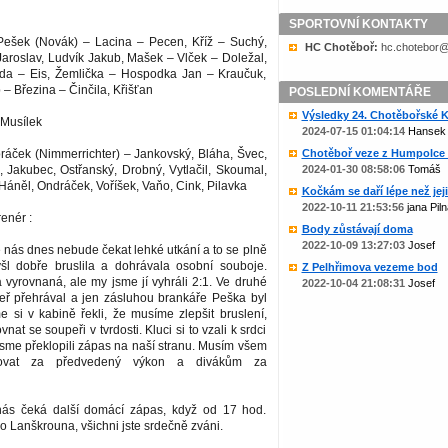
SPORTOVNÍ KONTAKTY
ešek (Novák) – Lacina – Pecen, Kříž – Suchý,
HC Chotěboř:
zc.liame@rob
Jaroslav, Ludvík Jakub, Mašek – Vlček – Doležal,
da – Eis, Žemlička – Hospodka Jan – Kraučuk,
 Březina – Činčila, Křišťan
POSLEDNÍ KOMENTÁŘE
Výsledky 24. Chotěbořské Ko
 Musílek
2024-07-15 01:04:14
Hansek
ráček (Nimmerrichter) – Jankovský, Bláha, Švec,
Chotěboř veze z Humpolce b
, Jakubec, Ostřanský, Drobný, Vytlačil, Skoumal,
2024-01-30 08:58:06
Tomáš
Háněl, Ondráček, Voříšek, Vaňo, Cink, Pilavka
Kočkám se daří lépe než jejic
2022-10-11 21:53:56
jana Piln
enér :
Body zůstávají doma
2022-10-09 13:27:03
Josef
že nás dnes nebude čekat lehké utkání a to se plně
myšl dobře bruslila a dohrávala osobní souboje.
Z Pelhřimova vezeme bod
la vyrovnaná, ale my jsme jí vyhráli 2:1. Ve druhé
2022-10-04 21:08:31
Josef
peř přehrával a jen zásluhou brankáře Peška byl
e si v kabině řekli, že musíme zlepšit bruslení,
nat se soupeři v tvrdosti. Kluci si to vzali k srdci
ě jsme překlopili zápas na naší stranu. Musím všem
ovat za předvedený výkon a divákům za
 nás čeká další domácí zápas, když od 17 hod.
o Lanškrouna, všichni jste srdečně zváni.