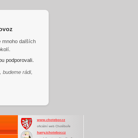
rovoz
je mnoho dalších
kolí.
u podporovali.
, budeme rádi,
www.chotebor.cz
oficiální web Chotěboře
harry.ichotebor.cz