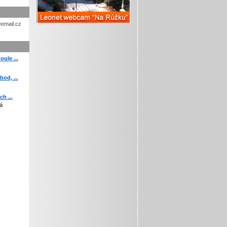
etohc.ch
ule ...
od, ...
h ...
á