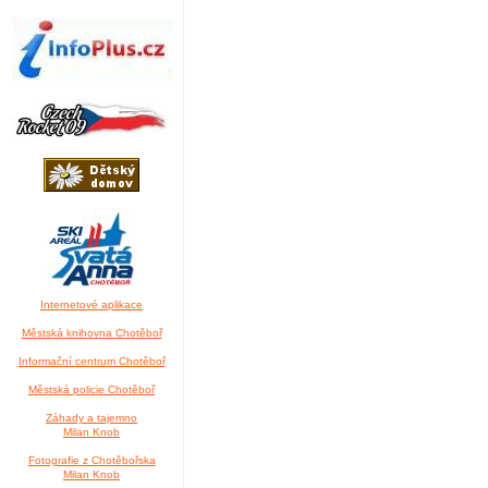
Internetové aplikace
Městská knihovna Chotěboř
Informační centrum Chotěboř
Městská policie Chotěboř
Záhady a tajemno
Milan Knob
Fotografie z Chotěbořska
Milan Knob