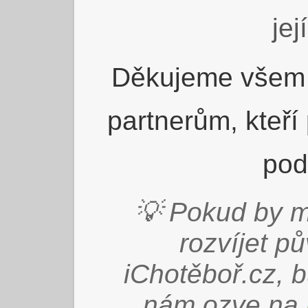
jej
Děkujeme všem 
partnerům, kteří
pod
💡 Pokud by m
rozvíjet p
iChotěboř.cz, 
nám ozve na