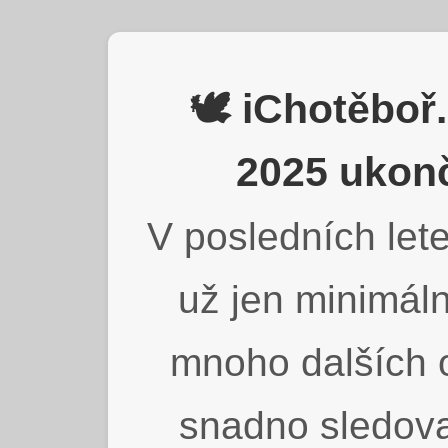
🕊️ iChotěbo
2025 ukonč
V posledních lete
už jen minimáln
mnoho dalších o
snadno sledova