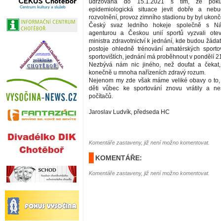
udržována do 15.1.2021 s tím, že po
epidemiologická situace jevit dobře a neb
rozvolnění, provoz zimního stadionu by byl ukonč
Český svaz ledního hokeje společně s Nár
agenturou a Českou unií sportů vyzvali ot
ministra zdravotnictví k jednání, kde budou žád
postoje ohledně trénování amatérských sporto
sportovištích, jednání má proběhnout v pondělí 2
Nezbývá nám nic jiného, než doufat a čekat, 
konečně u mnoha nařízeních zdravý rozum.
Nejenom my zde však máme veliké obavy o to,
děti vůbec ke sportování znovu vrátily a 
počítačů.
Jaroslav Ludvík, předseda HC
Komentáře zastaveny, již není možno komentovat.
KOMENTÁŘE:
Komentáře zastaveny, již není možno komentovat.