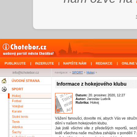
PUBLIKUJTE
|
INZERUJTE
|
NAPIŠTE NÁM
|
REDAKCE
|
ONLINE 
info@ichotebor.cz
navigace: »
SPORT
»
Hokej
»
ÚVODNÍ STRANA
Informace z hokejového klubu
SPORT
Datum:
20. prosinec 2020, 12:27
Hokej
Autor:
Jaroslav Ludvík
Fotbal
Rubrika:
Hokej
Volejbal
Karate
Stolní tenis
Vážení fanoušci, dovolte mi, abych Vás ve stručn
Tenis
dění v našem hokejovém klubu.
Atletika
Jak jistě všichni víte z předešlých reportů, s
Šachy
ledě všechna naše mužstva zahájila v pondělí 7.