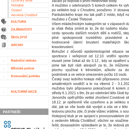
Lyžařský areál
začalo již bojovat o první mistrovské body.
Nohejbal
A mužstvo v odehraných 5 kolech celkem 4x vyh
po velikém boji v Chrudimi, poraženo. V dosav
Ostatní
Pardubického kraje mu tak patří 2 místo, když n
Aeroklub Chotěboř
mužstvo z České Třebové.
KULTURA
Všem mládežnickým kategoriím se v zápasech dař
je však třeba zmínit je to, že do našeho klubu 
ZAJÍMAVOSTI
cestu spoustu dalších nových dětí a rodičů, ste
ŠKOLSTVÍ
plné spokojenosti rozeběhlo pravidelné a
hodnocené úterní bruslení mateřských šk
ARCHIV
krasobruslení.
Bohužel z důvodů epidemiologické situace s
sportovce i veřejnost od 12.10. vnitřní sporto
Radniční okénko
museli jsme čekat až do 3.12., kdy se opatření u
jsme tak byli rádi alespoň za to, že můžem
Městská policie
plochu využívat k tréninkům, ačkoliv za do
podmínek a ve velice omezeném počtu 10 osob.
Komunální politika
Český svaz ledního hokeje měl připraveno znov
amatérských soutěží a to na víkend 2 - 3.1.20
mužstva bylo připraveno pokračovat 6 kolem z
KULTURNÍ AKCE
středy 6.1.2021 s tím, že po odehrání této části by
Jenomže opět přišlo veliké zhoršení Covidové si
18.12. je opětovně vše uzavřeno a je velikou 
dál, jak se vše bude dál vyvíjet a zda se v tét
ledovou plochu zde, či jinde vůbec vrátíme, o so
PARTNEŘI
Hokejový klub je ve spojení s provozovatelem zi
s vedením Města Chotěboř, všichni se snažíme
řešit, dosavadním výsledkem je to, že ledová p