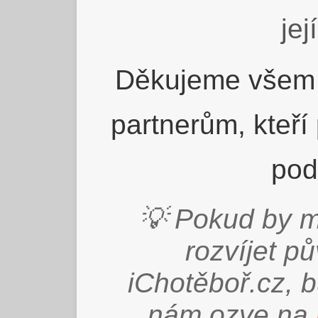
jej
Děkujeme všem 
partnerům, kteří
pod
💡 Pokud by m
rozvíjet p
iChotěboř.cz, 
nám ozve na