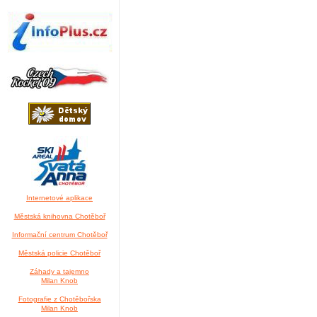
Internetové aplikace
Městská knihovna Chotěboř
Informační centrum Chotěboř
Městská policie Chotěboř
Záhady a tajemno
Milan Knob
Fotografie z Chotěbořska
Milan Knob