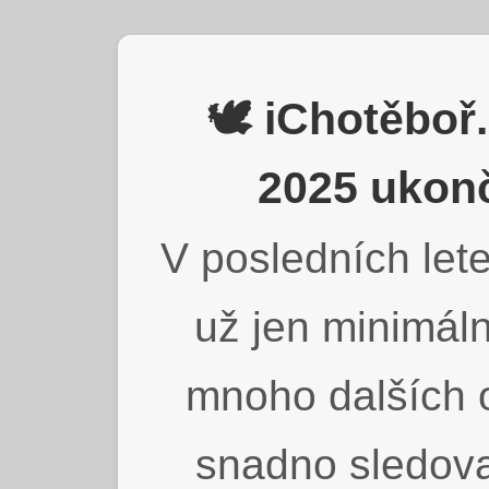
🕊️ iChotěbo
2025 ukonč
V posledních lete
už jen minimáln
mnoho dalších o
snadno sledova