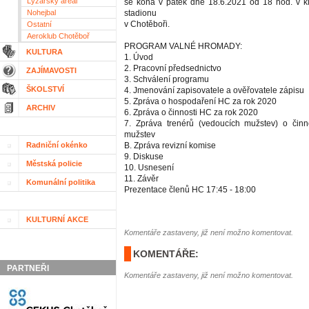
Lyžařský areál
se koná v pátek dne 18.6.2021 od 18 hod. v k
Nohejbal
stadionu
v Chotěboři.
Ostatní
Aeroklub Chotěboř
PROGRAM VALNÉ HROMADY:
KULTURA
1. Úvod
2. Pracovní předsednictvo
ZAJÍMAVOSTI
3. Schválení programu
ŠKOLSTVÍ
4. Jmenování zapisovatele a ověřovatele zápisu
5. Zpráva o hospodaření HC za rok 2020
ARCHIV
6. Zpráva o činnosti HC za rok 2020
7. Zpráva trenérů (vedoucích mužstev) o činno
mužstev
Radniční okénko
B. Zpráva revizní komise
9. Diskuse
Městská policie
10. Usnesení
11. Závěr
Komunální politika
Prezentace členů HC 17:45 - 18:00
KULTURNÍ AKCE
Komentáře zastaveny, již není možno komentovat.
KOMENTÁŘE:
PARTNEŘI
Komentáře zastaveny, již není možno komentovat.