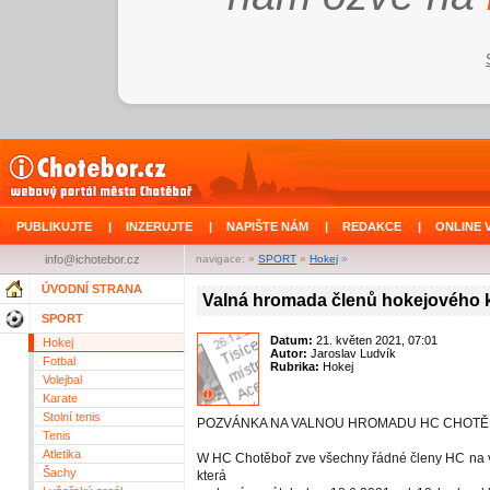
PUBLIKUJTE
|
INZERUJTE
|
NAPIŠTE NÁM
|
REDAKCE
|
ONLINE 
info@ichotebor.cz
navigace: »
SPORT
»
Hokej
»
ÚVODNÍ STRANA
Valná hromada členů hokejového 
SPORT
Datum:
21. květen 2021, 07:01
Hokej
Autor:
Jaroslav Ludvík
Fotbal
Rubrika:
Hokej
Volejbal
Karate
Stolní tenis
POZVÁNKA NA VALNOU HROMADU HC CHOT
Tenis
Atletika
W HC Chotěboř zve všechny řádné členy HC na 
Šachy
která