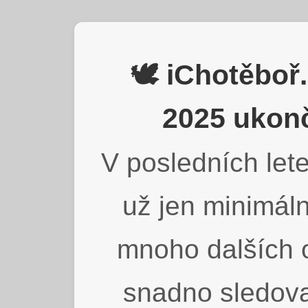
🕊️ iChotěbo
2025 ukonč
V posledních lete
už jen minimáln
mnoho dalších o
snadno sledova