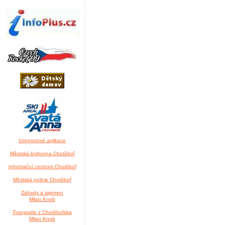
Internetové aplikace
Městská knihovna Chotěboř
Informační centrum Chotěboř
Městská policie Chotěboř
Záhady a tajemno
Milan Knob
Fotografie z Chotěbořska
Milan Knob