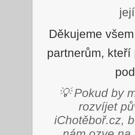
jej
Děkujeme všem 
partnerům, kteří
pod
💡 Pokud by m
rozvíjet p
iChotěboř.cz, 
nám ozve na