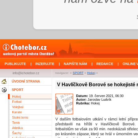
PUBLIKUJTE
|
INZERUJTE
|
NAPIŠTE NÁM
|
REDAKCE
|
ONLINE 
info@ichotebor.cz
navigace: »
SPORT
»
Hokej
»
ÚVODNÍ STRANA
V Havlíčkově Borové se hokejisté n
SPORT
Datum:
19. červen 2021, 06:30
Hokej
Autor:
Jaroslav Ludvík
Fotbal
Rubrika:
Hokej
Volejbal
Karate
Stolní tenis
V dalším fotbalovém utkání v rámci letní přípra
Tenis
představili na hřišti v Havlíčkově Borové
Atletika
fotbalistům se však za 90 min. nedokázali střelec
Šachy
po krásném zápase, který se hrál v úmorném ved