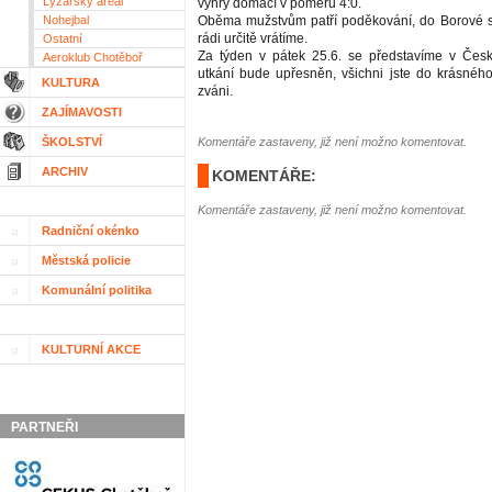
Lyžařský areál
výhry domácí v poměru 4:0.
Nohejbal
Oběma mužstvům patří poděkování, do Borové se
rádi určitě vrátíme.
Ostatní
Za týden v pátek 25.6. se představíme v Česk
Aeroklub Chotěboř
utkání bude upřesněn, všichni jste do krásnéh
KULTURA
zváni.
ZAJÍMAVOSTI
ŠKOLSTVÍ
Komentáře zastaveny, již není možno komentovat.
ARCHIV
KOMENTÁŘE:
Komentáře zastaveny, již není možno komentovat.
Radniční okénko
Městská policie
Komunální politika
KULTURNÍ AKCE
PARTNEŘI