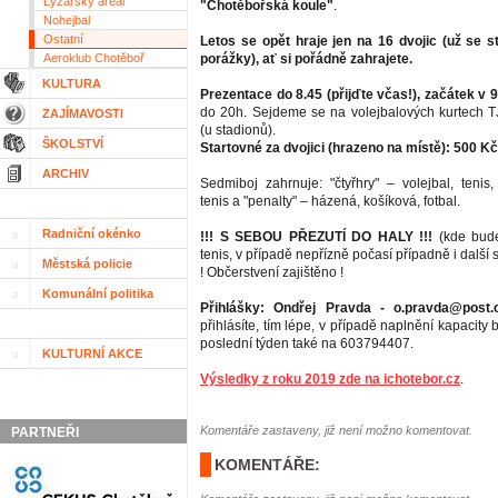
Lyžařský areál
"Chotěbořská koule"
.
Nohejbal
Ostatní
Letos se opět hraje jen na 16 dvojic (už se 
Aeroklub Chotěboř
porážky), ať si pořádně zahrajete.
KULTURA
Prezentace do 8.45 (přijďte včas!), začátek v 9
do 20h. Sejdeme se na volejbalových kurtech 
ZAJÍMAVOSTI
(u stadionů).
ŠKOLSTVÍ
Startovné za dvojici (hrazeno na místě): 500 Kč
ARCHIV
Sedmiboj zahrnuje: "čtyřhry" – volejbal, tenis,
tenis a "penalty" – házená, košíková, fotbal.
Radniční okénko
!!! S SEBOU PŘEZUTÍ DO HALY !!!
(kde bude
tenis, v případě nepřízně počasí případně i další 
Městská policie
! Občerstvení zajištěno !
Komunální politika
Přihlášky: Ondřej Pravda - o.pravda@post.
přihlásíte, tím lépe, v případě naplnění kapacity 
poslední týden také na 603794407.
KULTURNÍ AKCE
Výsledky z roku 2019 zde na ichotebor.cz
.
Komentáře zastaveny, již není možno komentovat.
PARTNEŘI
KOMENTÁŘE: