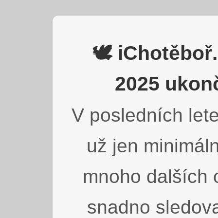
🕊️ iChotěbo
2025 ukonč
V posledních lete
už jen minimáln
mnoho dalších o
snadno sledova