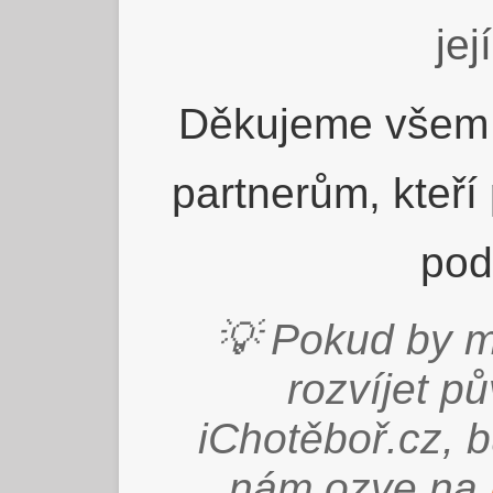
jej
Děkujeme všem 
partnerům, kteří
pod
💡 Pokud by m
rozvíjet p
iChotěboř.cz, 
nám ozve na