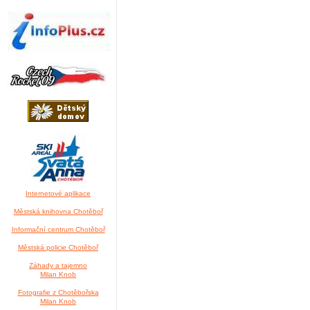
Internetové aplikace
Městská knihovna Chotěboř
Informační centrum Chotěboř
Městská policie Chotěboř
Záhady a tajemno
Milan Knob
Fotografie z Chotěbořska
Milan Knob