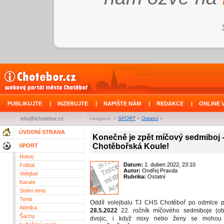
PUBLIKUJTE
|
INZERUJTE
|
NAPIŠTE NÁM
|
REDAKCE
|
ONLINE 
info@ichotebor.cz
navigace: »
SPORT
»
Ostatní
»
ÚVODNÍ STRANA
Konečně je zpět míčový sedmiboj -
Chotěbořská Koule!
SPORT
Hokej
Datum:
1. duben 2022, 23:10
Fotbal
Autor:
Ondřej Pravda
Volejbal
Rubrika:
Ostatní
Karate
Stolní tenis
Tenis
Oddíl volejbalu TJ CHS Chotěboř po odmlce
Atletika
28.5.2022
22. ročník míčového sedmiboje (ob
Šachy
dvojic, i když mixy nebo ženy se mohou z