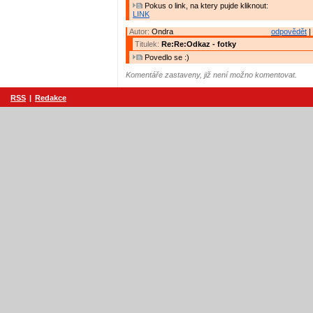
Pokus o link, na ktery pujde kliknout:
LINK
Autor:
Ondra
odpovědět
|
Titulek:
Re:Re:Odkaz - fotky
Povedlo se :)
Komentáře zastaveny, již není možno komentovat.
RSS
|
Redakce