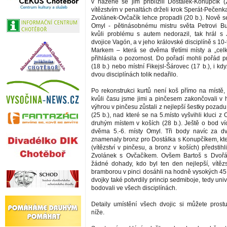
v házené se jim přiblížili Dostálek-Konupčík 
vítězstvím v penaltách drželi krok Sperát-Pečenka
Zvolánek-Ovčačík lehce propadli (20 b.). Nově s
Omyl - pětinásobnému mistru světa Petrovi Bu
kvůli problému s autem nedorazil, tak hrál s
dvojice Vagón, a v jeho královské disciplíně s 10
Markem – která se dvěma třetími místy a „cel
přihlásila o pozornost. Do pořadí mohli pořád p
(18 b.) nebo místní Fikejsl-Šárovec (17 b.), i kdy
dvou disciplínách tolik nedařilo.
Po rekonstrukci kurtů není koš přímo na místě, 
kvůli času jsme jimi a pinčesem zakončovali v 
výhrou v pinčesu zůstali z nejlepší šestky poza
(25 b.), nad které se na 5.místo vyšvihli kluci 
druhým místem v koších (28 b.). Ještě o bod ví
dvěma 5.-6. místy Omyl. Tři body navíc za dvo
znamenaly bronz pro Dostálka s Konupčíkem, kte
(vítězství v pinčesu, a bronz v koších) předstihli
Zvolánek s Ovčačíkem. Ovšem Bartoš s Dvořák
žádné dohady, kdo byl ten den nejlepší, vítěz
bramborou v pinci dosáhli na hodně vysokých 45 
dvojky také potvrdily princip sedmiboje, tedy univ
bodovali ve všech disciplínách.
Detaily umístění všech dvojic si můžete prost
níže.