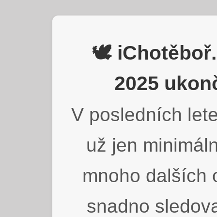
🕊️ iChotěbo
2025 ukonč
V posledních lete
už jen minimáln
mnoho dalších o
snadno sledova