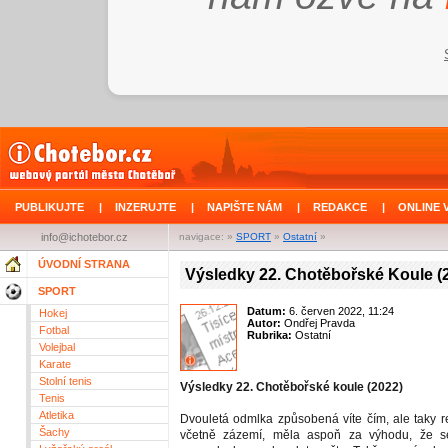
PUBLIKUJTE
|
INZERUJTE
|
NAPIŠTE NÁM
|
REDAKCE
|
ONLINE 
info@ichotebor.cz
navigace: »
SPORT
»
Ostatní
»
ÚVODNÍ STRANA
Výsledky 22. Chotěbořské Koule (
SPORT
Datum:
6. červen 2022, 11:24
Hokej
Autor:
Ondřej Pravda
Fotbal
Rubrika:
Ostatní
Volejbal
Karate
Stolní tenis
Výsledky 22. Chotěbořské koule (2022)
Tenis
Atletika
Dvouletá odmlka způsobená víte čím, ale taky re
Šachy
včetně zázemí, měla aspoň za výhodu, že s