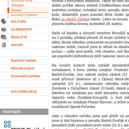
Lyžařský areál
srovnal s koncovkou letopočtu. Takže se nám bud
Nohejbal
dobře počítat, kterou vlastně Chotěbořskou kou
sedmiboj (volejbal, nohejbal, tenis, penalty, stol
Ostatní
koše, detailnější popis pravidel téhle české spe
Aeroklub Chotěboř
třeba
ve starém článku
) máme. Letos se konala
KULTURA
přelomu května-června, konkrétně 28. května.
ZAJÍMAVOSTI
Naše už klasika a zároveň mnohem férovější sp
ŠKOLSTVÍ
na 2 porážky, přilákal přesně 16 dvojic (včetně V
dále), škoda několika omluvenek na poslední chv
ARCHIV
nakonec dobře, časově jsme to stíhali ne ideáln
počasí – vyšlo dost dobře, míň chladno, než řík
asi popolední půlhodinový déšť nakonec skoro po
Radniční okénko
Na nových kurtech jsme zahájili standard
Městská policie
nohejbalem, k tomu zlehka volejbal. Poslední
Bartoš-Dvořák, sice nabrali slušný náskok (22 
Komunální politika
nově příchozí (dokonce až z Opavy) Mück-Wo
zahanbit (15 b.), následováni několika míst
Zvolánek s Ovčačíkem získali 13 bodů, stejně 
KULTURNÍ AKCE
(kterého od volejbalu pro další disciplíny nahra
Vajrych) nebo Dostálek-Konupčík, o bod m
vítězstvím ve volejbale Fikejsl-Šárovec, a drželi s
nováčkové Sperát-Pečenka.
PARTNEŘI
Jako v minulém ročníku jsme pak přešli na um
jsme si dali házenou a penalty. Bartoš-Dvořák s
penaltách jistili prozatímní první místo (31 b.), al