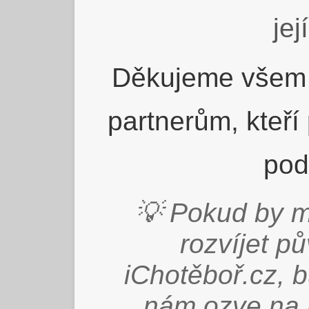
jej
Děkujeme všem 
partnerům, kteří
pod
💡 Pokud by m
rozvíjet p
iChotěboř.cz, 
nám ozve na