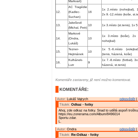
Markvart)
AC Tragédie
1x 2.místo (nohejbal), 1
12.
(Kadlec-
16
2x 9.-12.místo (koše, st.t
Suchan)
Jakešové
13.
10
1x 3.místo (st.tenis), 1x 5
(Michal, Petr)
Markové
1x 3.místo (koše), 2x 9
14.
(Ondra,
10
nohejbal)
Lukáš)
Tezner-
1x 5.-6.místo (volejba
15.
10
Hejtmánek
(tenis, házená, koše)
Kulhánek-
1x 7.-8.místo (fotbal), 3x
16.
9
Lutr
házená, st.tenis)
Komentáře zastaveny, již není možno komentovat.
KOMENTÁŘE:
Autor:
Lukáš Vajrych
odpovědět
|
Titulek:
Odkaz - fotky
Ahoj, zde odkaz na fotky. Snad to udělá aspoň trošku
https://eu.zonerama.com/Album/8496014
Sportu zdar.
L.
Autor:
Ondra
odpovědět
|
Titulek:
Re:Odkaz - fotky