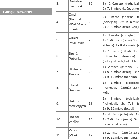
Dostálek-
3.
32
3x 5.-6.místo (nohejbal,
Konupčík
2x 7.-8.místo (koše, st.ten
Google Adwords
Omyl
2x 3.místo (házená, fo
(Bubniak-
4.
29
(nohejbal), 2x 5.-6.míst
Vlček/Marek
2x 7.-8.místo (tenis, volej
Lukáš)
1x 1.místo (nohejbal), 
Opava
5.
28
1x 5.-6.místo (tenis), 2x
(Mück-Wolf)
st.tenis), 1x 9.-12.místo (
1x 1.místo (fotbal), 1x 
Sperát-
6.
25
5.-6.místo (házená)
Pečenka
(nohejbal, volejbal, st.ten
1x 2.místo (st.tenis), 1
Hiblbauer-
7.
23
1x 5.-6.místo (tenis), 1x 7
Pravda
2x 9.-12.místo (nohejbal,
1x 1.místo (voljebal
Fikejsl-
8.
19
(nohejbal, házená), 2x 9
Šárovec
koše)
1x 3.místo (volejbal
Hübner-
9.
18
(nohejbal), 2x 7.-8.mí
Motl/Vajrych
1x 9.-12.místo (fotbal)
1x 4.místo (volejbal), 1x
Hanzal-
10.
18
1x 7.-8.místo (tenis), 3x 
Vepřek
házená, st.tenis)
Vagón
1x 2.místo (házená), 1x 5.
11.
(Vlček-
17
3x 9.-12.místo (nohejbal, 