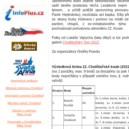
Sportovnímu klání zdařile sekundovalo občerst
opět skvěle postarala Verča Lesáková nejen
týmem… a určitě potěšil sponzoring pivovaru
Pavle Hejtmánku), nezůstala ani kapka. Díky př
ze strany Kuby Hübnera i pomoci na místě od 
pardon, chlapů, z ex-volejbalového týmu 
pochvalovali pohodovou atmosféru 22. Koule.
Fotky od Lukáše Vajrycha (taky díky!) si lze pro
galerii
Chotěbořský 7boj 2022
.
Za organizátory Ondřej Pravda
Výsledková listina 22. Chotěbořské koule (202
(na 2 porážky, max. 9 bodů za disciplínu (a pak 7
body nepočítány v případě volného losu, tj. nu
vyhrát)
Internetové aplikace
Městská knihovna Chotěboř
Rozpis
Dvojice
Body
umístění
Informační centrum Chotěboř
2x 1.místo (tenis, koše), 
Bartoš-
Městská policie Chotěboř
1.
45
fotbal), 1x 3.místo (no
Dvořák
(st.tenis), 1x 9.-12.místo
Záhady a tajemno
1x 1.místo (st.tenis), 
Milan Knob
Ovčačík-
2.
35
1x 3.místo (koše), 1x 5
Zvolánek
Fotografie z Chotěbořska
3x 7.-8.místo (nohejbal, vo
Milan Knob
1x 1.místo (házená), 1