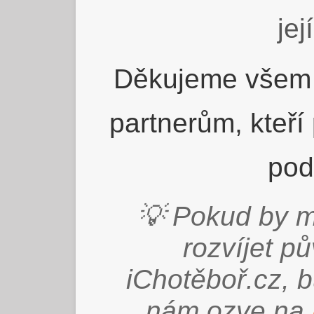
jej
Děkujeme všem 
partnerům, kteří
pod
💡 Pokud by m
rozvíjet p
iChotěboř.cz, 
nám ozve na