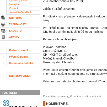
Lyžařský areál
ZS Chotěboř sobota 18.2.2023
Nohejbal
Ostatní
začátek utkání 18:00 hod.
Aeroklub Chotěboř
Pro diváky jsou připraveny slosovatelné vstupen
KULTURA
ceny
ZAJÍMAVOSTI
Po utkání budou od firem Mléčný krámek Chot
ŠKOLSTVÍ
Chotěboř oceněni nejlepší hráči obou mužstev
ARCHIV
Partnery tohoto utkání jsou:
Pivovar Chotěboř
Radniční okénko
Coop družstvo HB
CH - MONT Chotěboř s.r.o.
Městská policie
Mléčný krámek Chotěboř
Hokejový klub Chotěboř
Komunální politika
Všem touto cestou předem děkujeme za podporu
informací o našem klubu najdete na stránkách w
KULTURNÍ AKCE
Vstup na zimní stadion bude umožněn od 17 hod
PARTNEŘI
Komentáře zastaveny, již není možno komentovat.
KOMENTÁŘE: