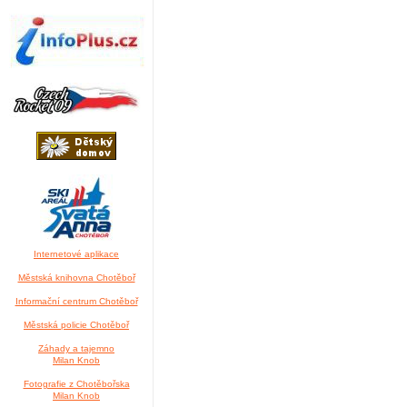
Internetové aplikace
Městská knihovna Chotěboř
Informační centrum Chotěboř
Městská policie Chotěboř
Záhady a tajemno
Milan Knob
Fotografie z Chotěbořska
Milan Knob