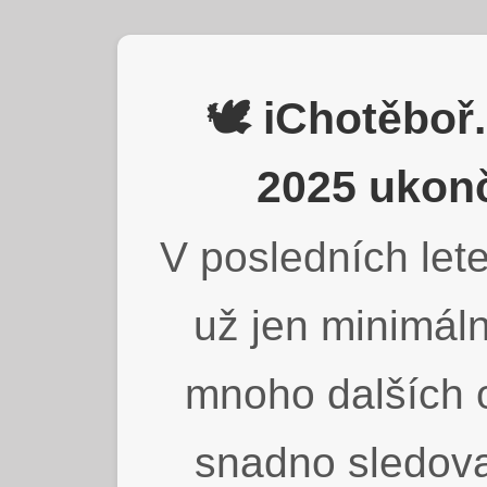
🕊️ iChotěbo
2025 ukonč
V posledních lete
už jen minimáln
mnoho dalších o
snadno sledova