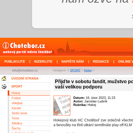
PUBLIKUJTE
|
INZERUJTE
|
NAPIŠTE NÁM
|
REDAKCE
|
ONLINE 
info@ichotebor.cz
navigace: »
SPORT
»
Hokej
»
ÚVODNÍ STRANA
Přijďte v sobotu fandit, mužstvo p
vaší velikou podporu
SPORT
Hokej
Datum:
16. únor 2023, 11:23
Fotbal
Autor:
Jaroslav Ludvík
Volejbal
Rubrika:
Hokej
Karate
Stolní tenis
Tenis
Hokejový klub HC Chotěboř zve srdečně všechn
Atletika
a fanoušky na třetí utkání semifinále play off KL
Šachy