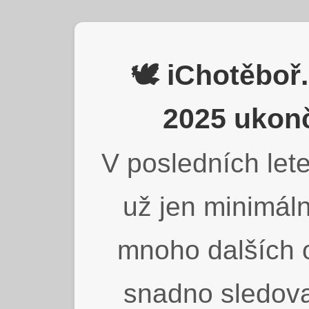
🕊️ iChotěbo
2025 ukonč
V posledních lete
už jen minimáln
mnoho dalších o
snadno sledova