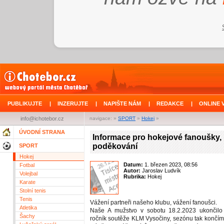
PUBLIKUJTE
|
INZERUJTE
|
NAPIŠTE NÁM
|
REDAKCE
|
ONLINE 
info@ichotebor.cz
navigace: »
SPORT
»
Hokej
»
ÚVODNÍ STRANA
Informace pro hokejové fanoušky,
poděkování
SPORT
Hokej
Datum:
1. březen 2023, 08:56
Fotbal
Autor:
Jaroslav Ludvík
Volejbal
Rubrika:
Hokej
Karate
Stolní tenis
Tenis
Vážení partneři našeho klubu, vážení fanoušci.
Atletika
Naše A mužstvo v sobotu 18.2.2023 ukončilo
Šachy
ročník soutěže KLM Vysočiny, sezónu tak končí