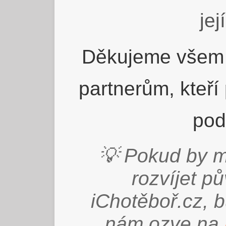
jej
Děkujeme všem 
partnerům, kteří
pod
💡 Pokud by m
rozvíjet p
iChotěboř.cz, 
nám ozve na