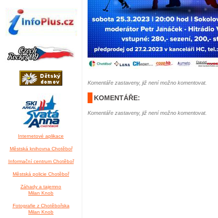
Komentáře zastaveny, již není možno komentovat.
KOMENTÁŘE:
Komentáře zastaveny, již není možno komentovat.
Internetové aplikace
Městská knihovna Chotěboř
Informační centrum Chotěboř
Městská policie Chotěboř
Záhady a tajemno
Milan Knob
Fotografie z Chotěbořska
Milan Knob