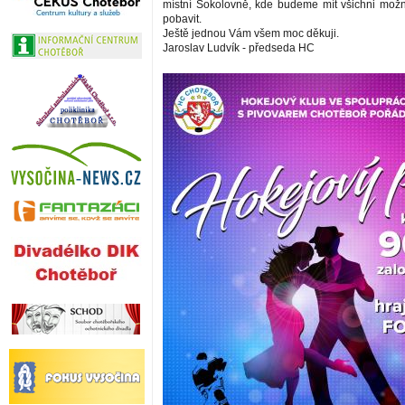
místní Sokolovně, kde budeme mít všichni mož
pobavit.
Ještě jednou Vám všem moc děkuji.
Jaroslav Ludvík - předseda HC