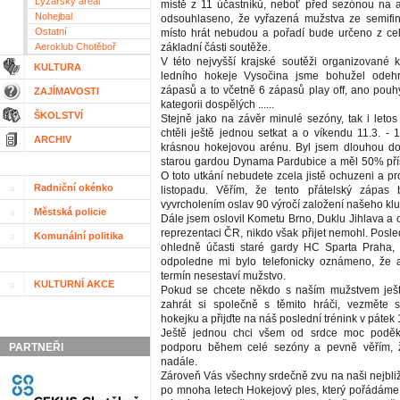
Lyžařský areál
místě z 11 účastníků, neboť před sezónou na a
Nohejbal
odsouhlaseno, že vyřazená mužstva ze semifin
Ostatní
místo hrát nebudou a pořadí bude určeno z ce
Aeroklub Chotěboř
základní části soutěže.
V této nejvyšší krajské soutěži organizované
KULTURA
ledního hokeje Vysočina jsme bohužel odeh
zápasů a to včetně 6 zápasů play off, ano pou
ZAJÍMAVOSTI
kategorii dospělých ......
ŠKOLSTVÍ
Stejně jako na závěr minulé sezóny, tak i leto
chtěli ještě jednou setkat a o víkendu 11.3. - 1
ARCHIV
krásnou hokejovou arénu. Byl jsem dlouhou do
starou gardou Dynama Pardubice a měl 50% přísli
O toto utkání nebudete zcela jistě ochuzeni a p
Radniční okénko
listopadu. Věřím, že tento přátelský zápas
vyvrcholením oslav 90 výročí založení našeho kl
Městská policie
Dále jsem oslovil Kometu Brno, Duklu Jihlava a 
reprezentaci ČR, nikdo však přijet nemohl. Posle
Komunální politika
ohledně účasti staré gardy HC Sparta Praha, 
odpoledne mi bylo telefonicky oznámeno, že a
termín nesestaví mužstvo.
KULTURNÍ AKCE
Pokud se chcete někdo s naším mužstvem ještě
zahrát si společně s těmito hráči, vezměte si
hokejku a přijďte na náš poslední trénink v pátek 
Ještě jednou chci všem od srdce moc poděk
PARTNEŘI
podporu během celé sezóny a pevně věřím, 
nadále.
Zároveň Vás všechny srdečně zvu na naši nejbližš
po mnoha letech Hokejový ples, který pořádáme 