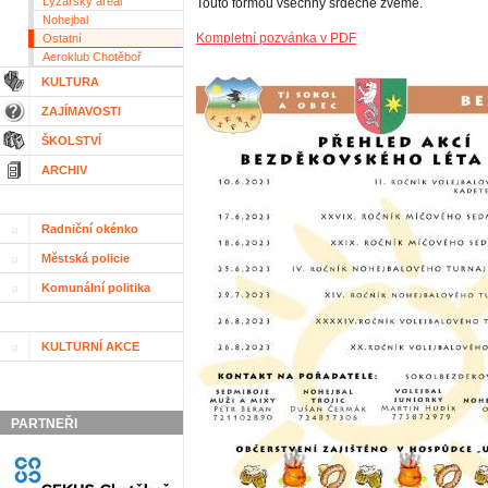
Lyžařský areál
Touto formou všechny srdečně zveme.
Nohejbal
Kompletní pozvánka v PDF
Ostatní
Aeroklub Chotěboř
KULTURA
ZAJÍMAVOSTI
ŠKOLSTVÍ
ARCHIV
Radniční okénko
Městská policie
Komunální politika
KULTURNÍ AKCE
PARTNEŘI