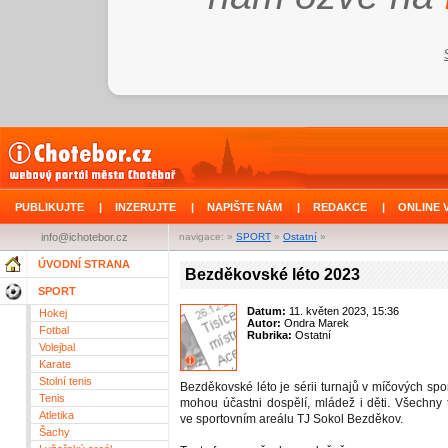
PUBLIKUJTE
|
INZERUJTE
|
NAPIŠTE NÁM
|
REDAKCE
|
ONLINE 
info@ichotebor.cz
navigace: »
SPORT
»
Ostatní
»
ÚVODNÍ STRANA
Bezděkovské léto 2023
SPORT
Datum:
11. květen 2023, 15:36
Hokej
Autor:
Ondra Marek
Fotbal
Rubrika:
Ostatní
Volejbal
Karate
Stolní tenis
Bezděkovské léto je sérii turnajů v míčových spo
Tenis
mohou účastni dospělí, mládež i děti. Všechny t
Atletika
ve sportovním areálu TJ Sokol Bezděkov.
Šachy