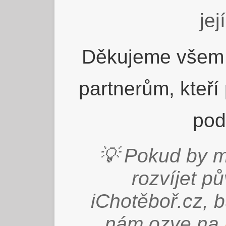
jej
Děkujeme všem 
partnerům, kteří
pod
💡 Pokud by m
rozvíjet p
iChotěboř.cz, 
nám ozve na