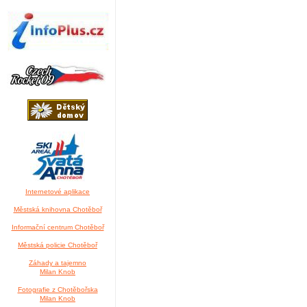
Internetové aplikace
Městská knihovna Chotěboř
Informační centrum Chotěboř
Městská policie Chotěboř
Záhady a tajemno
Milan Knob
Fotografie z Chotěbořska
Milan Knob