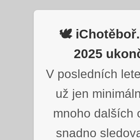
🕊️ iChotěbo
2025 ukonč
V posledních lete
už jen minimáln
mnoho dalších o
snadno sledova